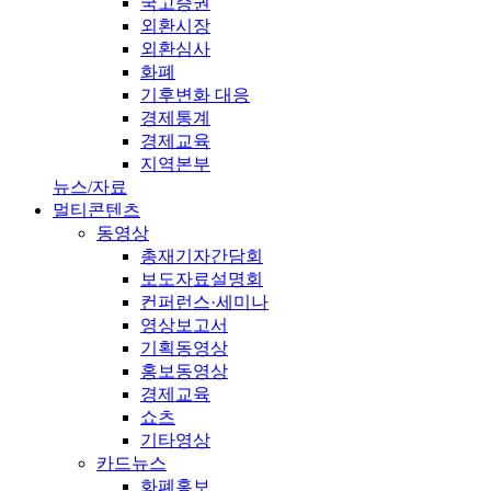
국고증권
외환시장
외환심사
화폐
기후변화 대응
경제통계
경제교육
지역본부
뉴스/자료
멀티콘텐츠
동영상
총재기자간담회
보도자료설명회
컨퍼런스·세미나
영상보고서
기획동영상
홍보동영상
경제교육
쇼츠
기타영상
카드뉴스
화폐홍보