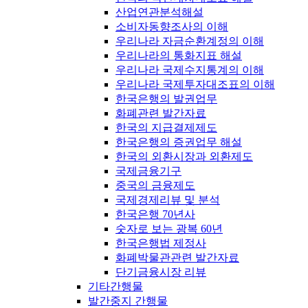
산업연관분석해설
소비자동향조사의 이해
우리나라 자금순환계정의 이해
우리나라의 통화지표 해설
우리나라 국제수지통계의 이해
우리나라 국제투자대조표의 이해
한국은행의 발권업무
화폐관련 발간자료
한국의 지급결제제도
한국은행의 증권업무 해설
한국의 외환시장과 외환제도
국제금융기구
중국의 금융제도
국제경제리뷰 및 분석
한국은행 70년사
숫자로 보는 광복 60년
한국은행법 제정사
화폐박물관관련 발간자료
단기금융시장 리뷰
기타간행물
발간중지 간행물