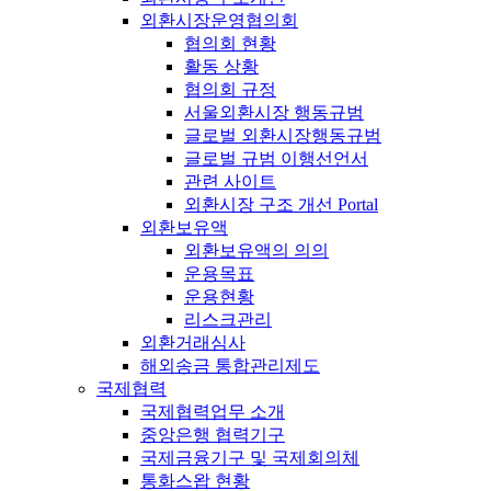
외환시장운영협의회
협의회 현황
활동 상황
협의회 규정
서울외환시장 행동규범
글로벌 외환시장행동규범
글로벌 규범 이행선언서
관련 사이트
외환시장 구조 개선 Portal
외환보유액
외환보유액의 의의
운용목표
운용현황
리스크관리
외환거래심사
해외송금 통합관리제도
국제협력
국제협력업무 소개
중앙은행 협력기구
국제금융기구 및 국제회의체
통화스왑 현황