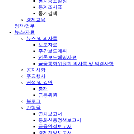
통계공표일정
통계조사표
통계검색
경제교육
정책/업무
뉴스/자료
뉴스 및 의사록
보도자료
주간보도계획
언론보도해명자료
금융통화위원회 의사록 및 의결사항
공지사항
주요행사
연설 및 강연
총재
금통위원
블로그
간행물
연차보고서
통화신용정책보고서
금융안정보고서
경제전망보고서