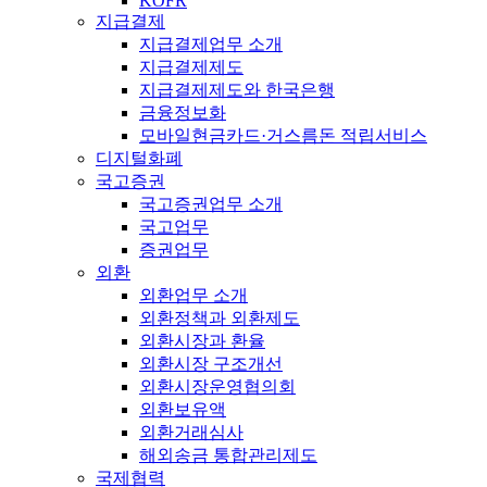
KOFR
지급결제
지급결제업무 소개
지급결제제도
지급결제제도와 한국은행
금융정보화
모바일현금카드·거스름돈 적립서비스
디지털화폐
국고증권
국고증권업무 소개
국고업무
증권업무
외환
외환업무 소개
외환정책과 외환제도
외환시장과 환율
외환시장 구조개선
외환시장운영협의회
외환보유액
외환거래심사
해외송금 통합관리제도
국제협력