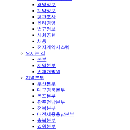
경영정보
계약정보
평판조사
윤리경영
법규정보
사회공헌
채용
전자계약시스템
오시는 길
본부
지역본부
인재개발원
지역본부
부산본부
대구경북본부
목포본부
광주전남본부
전북본부
대전세종충남본부
충북본부
강원본부