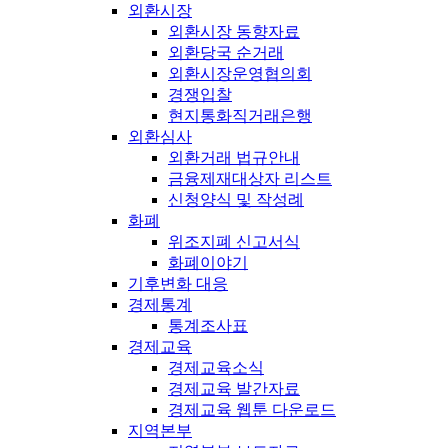
외환시장
외환시장 동향자료
외환당국 순거래
외환시장운영협의회
경쟁입찰
현지통화직거래은행
외환심사
외환거래 법규안내
금융제재대상자 리스트
신청양식 및 작성례
화폐
위조지폐 신고서식
화폐이야기
기후변화 대응
경제통계
통계조사표
경제교육
경제교육소식
경제교육 발간자료
경제교육 웹툰 다운로드
지역본부