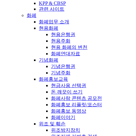
KPP & CBSP
관련 사이트
화폐
화폐업무 소개
현용화폐
현용은행권
현용주화
현용 화폐의 변천
화폐연대자료
기념화폐
기념은행권
기념주화
화폐홍보교육
현금사용 선택권
돈 깨끗이 쓰기
화폐사랑 콘텐츠 공모전
화폐홍보 리플릿/포스터
화폐홍보 동영상
화폐이야기
위조 및 훼손
위조방지장치