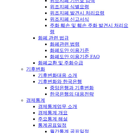
위조지폐 기번호 검색
위조지폐 식별요령
위조지폐 발견시 처리요령
위조지폐 신고서식
주화 훼손 및 훼손 주화 발견시 처리요
령
화폐 관련 법규
화폐관련 법령
화폐도안 이용기준
화폐도안 이용기준 FAQ
화폐교환 및 주화수급
기후변화
기후변화대응 소개
기후변화와 한국은행
중앙은행과 기후변화
한국은행의 대응전략
경제통계
경제통계업무 소개
경제통계 개요
주요통계 해설
통계공표일정
월간통계 공표일정