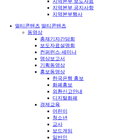
지역본부 보도자료
지역본부 공지사항
지역본부행사
멀티콘텐츠
멀티콘텐츠
동영상
총재기자간담회
보도자료설명회
컨퍼런스·세미나
영상보고서
기획동영상
홍보동영상
한국은행 홍보
화폐홍보
외환신고안내
디지털화폐
경제교육
어린이
청소년
교사
보드게임
일반인