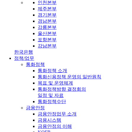
인천본부
제주본부
경기본부
경남본부
강릉본부
울산본부
포항본부
강남본부
한국은행
정책/업무
통화정책
통화정책 소개
통화신용정책 운영의 일반원칙
목표 및 운영체계
통화정책방향 결정회의
일정 및 자료
통화정책수단
금융안정
금융안정업무 소개
금융시스템
금융안정의 이해