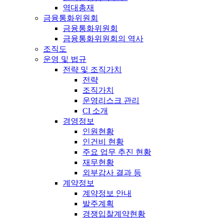
역대총재
금융통화위원회
금융통화위원회
금융통화위원회의 역사
조직도
운영 및 법규
전략 및 조직가치
전략
조직가치
운영리스크 관리
CI 소개
경영정보
인원현황
인건비 현황
주요 업무 추진 현황
재무현황
외부감사 결과 등
계약정보
계약정보 안내
발주계획
경쟁입찰계약현황