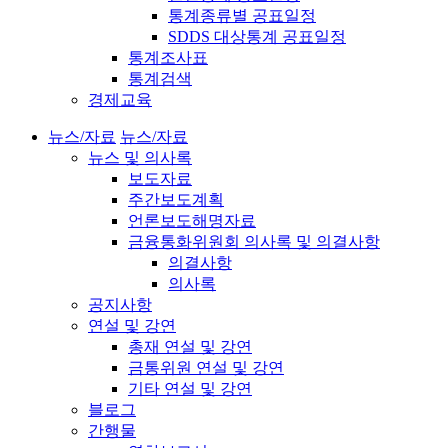
통계종류별 공표일정
SDDS 대상통계 공표일정
통계조사표
통계검색
경제교육
뉴스/자료
뉴스/자료
뉴스 및 의사록
보도자료
주간보도계획
언론보도해명자료
금융통화위원회 의사록 및 의결사항
의결사항
의사록
공지사항
연설 및 강연
총재 연설 및 강연
금통위원 연설 및 강연
기타 연설 및 강연
블로그
간행물