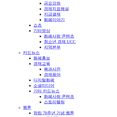
금요강좌
경제지표해설
지급결제
화폐이야기
쇼츠
기타영상
화폐사랑 콘텐츠
청소년 경제 UCC
지역본부
카드뉴스
화폐홍보
경제교육
복과사전
경제용어
디지털화폐
소셜미디어
기타 카드뉴스
화폐사랑 콘텐츠
스토리텔링
웹툰
창립 70주년 기념 웹툰