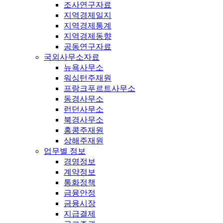
조사연구자료
지역경제일지
지역경제통계
지역경제동향
공동연구자료
국외사무소자료
뉴욕사무소
워싱턴주재원
프랑크푸르트사무소
동경사무소
런던사무소
북경사무소
홍콩주재원
상해주재원
업무별 정보
경영정보
계약정보
통화정책
금융안정
금융시장
지급결제