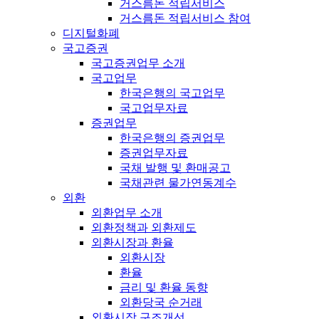
거스름돈 적립서비스
거스름돈 적립서비스 참여
디지털화폐
국고증권
국고증권업무 소개
국고업무
한국은행의 국고업무
국고업무자료
증권업무
한국은행의 증권업무
증권업무자료
국채 발행 및 환매공고
국채관련 물가연동계수
외환
외환업무 소개
외환정책과 외환제도
외환시장과 환율
외환시장
환율
금리 및 환율 동향
외환당국 순거래
외환시장 구조개선