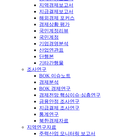
지역경제보고서
지급결제보고서
해외경제 포커스
경제상황 평가
국민계정리뷰
국민계정
기업경영분석
산업연관표
단행본
기타간행물
조사연구
BOK 이슈노트
경제분석
BOK 경제연구
경제전망 핵심이슈·심층연구
금융안정 조사연구
지급결제 조사연구
통계연구
북한경제자료
지역연구자료
주력산업 모니터링 보고서