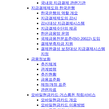
국내외 지급결제 관련기관
지급결제제도와 한국은행
한국은행의 역할 개요
지급결제제도의 감시
감시대상 지급결제시스템
지급결제수단의 제공
한은금융망 운영
국제금융전문표준(ISO 20022) 도입
결제부족자금 지원
결제완결성 보장대상 지급결제시스템
지정
금융정보화
추진체계
관계법령
추진현황
금융표준화
제정/개정 표준
관련자료
모바일현금카드·거스름돈 적립서비스
모바일현금카드 개요
모바일현금카드 이용방법