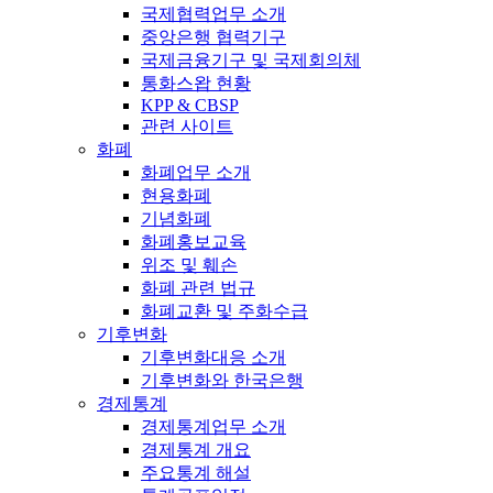
국제협력업무 소개
중앙은행 협력기구
국제금융기구 및 국제회의체
통화스왑 현황
KPP & CBSP
관련 사이트
화폐
화폐업무 소개
현용화폐
기념화폐
화폐홍보교육
위조 및 훼손
화폐 관련 법규
화폐교환 및 주화수급
기후변화
기후변화대응 소개
기후변화와 한국은행
경제통계
경제통계업무 소개
경제통계 개요
주요통계 해설