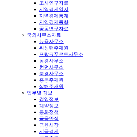
조사연구자료
지역경제일지
지역경제통계
지역경제동향
공동연구자료
국외사무소자료
뉴욕사무소
워싱턴주재원
프랑크푸르트사무소
동경사무소
런던사무소
북경사무소
홍콩주재원
상해주재원
업무별 정보
경영정보
계약정보
통화정책
금융안정
금융시장
지급결제