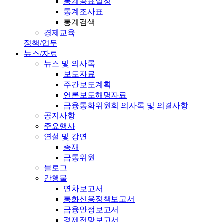
통계공표일정
통계조사표
통계검색
경제교육
정책/업무
뉴스/자료
뉴스 및 의사록
보도자료
주간보도계획
언론보도해명자료
금융통화위원회 의사록 및 의결사항
공지사항
주요행사
연설 및 강연
총재
금통위원
블로그
간행물
연차보고서
통화신용정책보고서
금융안정보고서
경제전망보고서