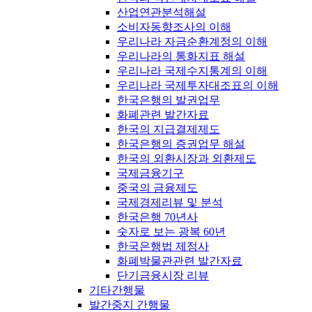
산업연관분석해설
소비자동향조사의 이해
우리나라 자금순환계정의 이해
우리나라의 통화지표 해설
우리나라 국제수지통계의 이해
우리나라 국제투자대조표의 이해
한국은행의 발권업무
화폐관련 발간자료
한국의 지급결제제도
한국은행의 증권업무 해설
한국의 외환시장과 외환제도
국제금융기구
중국의 금융제도
국제경제리뷰 및 분석
한국은행 70년사
숫자로 보는 광복 60년
한국은행법 제정사
화폐박물관관련 발간자료
단기금융시장 리뷰
기타간행물
발간중지 간행물