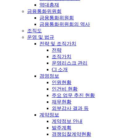
역대총재
금융통화위원회
금융통화위원회
금융통화위원회의 역사
조직도
운영 및 법규
전략 및 조직가치
전략
조직가치
운영리스크 관리
CI 소개
경영정보
인원현황
인건비 현황
주요 업무 추진 현황
재무현황
외부감사 결과 등
계약정보
계약정보 안내
발주계획
경쟁입찰계약현황