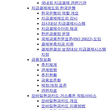
국내외 지급결제 관련기관
지급결제제도와 한국은행
한국은행의 역할 개요
지급결제제도의 감시
감시대상 지급결제시스템
지급결제수단의 제공
한은금융망 운영
국제금융전문표준(ISO 20022) 도입
결제부족자금 지원
결제완결성 보장대상 지급결제시스템
지정
금융정보화
추진체계
관계법령
추진현황
금융표준화
제정/개정 표준
관련자료
모바일현금카드·거스름돈 적립서비스
모바일현금카드 개요
모바일현금카드 이용방법