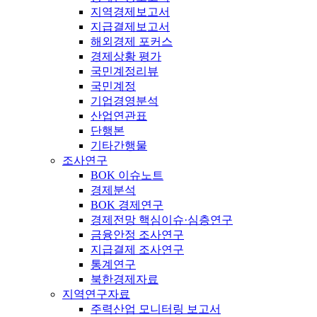
지역경제보고서
지급결제보고서
해외경제 포커스
경제상황 평가
국민계정리뷰
국민계정
기업경영분석
산업연관표
단행본
기타간행물
조사연구
BOK 이슈노트
경제분석
BOK 경제연구
경제전망 핵심이슈·심층연구
금융안정 조사연구
지급결제 조사연구
통계연구
북한경제자료
지역연구자료
주력산업 모니터링 보고서