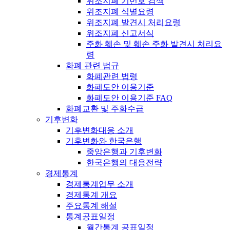
위조지폐 기번호 검색
위조지폐 식별요령
위조지폐 발견시 처리요령
위조지폐 신고서식
주화 훼손 및 훼손 주화 발견시 처리요
령
화폐 관련 법규
화폐관련 법령
화폐도안 이용기준
화폐도안 이용기준 FAQ
화폐교환 및 주화수급
기후변화
기후변화대응 소개
기후변화와 한국은행
중앙은행과 기후변화
한국은행의 대응전략
경제통계
경제통계업무 소개
경제통계 개요
주요통계 해설
통계공표일정
월간통계 공표일정