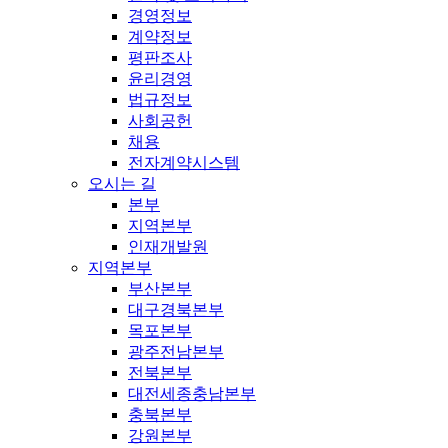
경영정보
계약정보
평판조사
윤리경영
법규정보
사회공헌
채용
전자계약시스템
오시는 길
본부
지역본부
인재개발원
지역본부
부산본부
대구경북본부
목포본부
광주전남본부
전북본부
대전세종충남본부
충북본부
강원본부