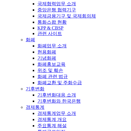
국제협력업무 소개
중앙은행 협력기구
국제금융기구 및 국제회의체
통화스왑 현황
KPP & CBSP
관련 사이트
화폐
화폐업무 소개
현용화폐
기념화폐
화폐홍보교육
위조 및 훼손
화폐 관련 법규
화폐교환 및 주화수급
기후변화
기후변화대응 소개
기후변화와 한국은행
경제통계
경제통계업무 소개
경제통계 개요
주요통계 해설