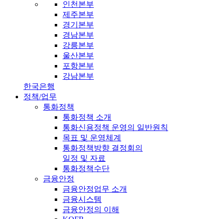
인천본부
제주본부
경기본부
경남본부
강릉본부
울산본부
포항본부
강남본부
한국은행
정책/업무
통화정책
통화정책 소개
통화신용정책 운영의 일반원칙
목표 및 운영체계
통화정책방향 결정회의
일정 및 자료
통화정책수단
금융안정
금융안정업무 소개
금융시스템
금융안정의 이해