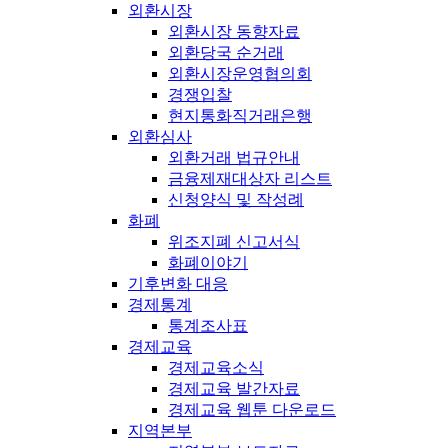
외환시장
외환시장 동향자료
외환당국 순거래
외환시장운영협의회
경쟁입찰
현지통화직거래은행
외환심사
외환거래 법규안내
금융제재대상자 리스트
신청양식 및 작성례
화폐
위조지폐 신고서식
화폐이야기
기후변화 대응
경제통계
통계조사표
경제교육
경제교육소식
경제교육 발간자료
경제교육 웹툰 다운로드
지역본부