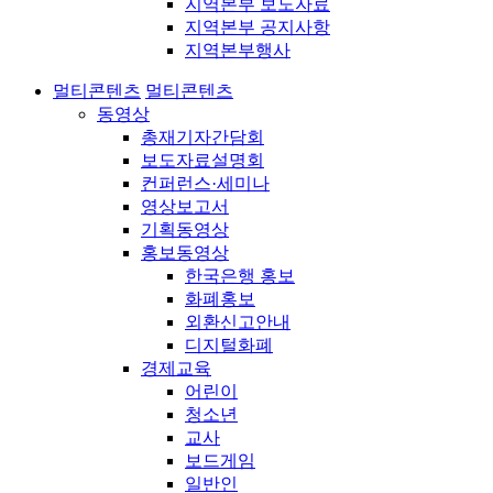
지역본부 보도자료
지역본부 공지사항
지역본부행사
멀티콘텐츠
멀티콘텐츠
동영상
총재기자간담회
보도자료설명회
컨퍼런스·세미나
영상보고서
기획동영상
홍보동영상
한국은행 홍보
화폐홍보
외환신고안내
디지털화폐
경제교육
어린이
청소년
교사
보드게임
일반인