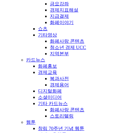
금요강좌
경제지표해설
지급결제
화폐이야기
쇼츠
기타영상
화폐사랑 콘텐츠
청소년 경제 UCC
지역본부
카드뉴스
화폐홍보
경제교육
복과사전
경제용어
디지털화폐
소셜미디어
기타 카드뉴스
화폐사랑 콘텐츠
스토리텔링
웹툰
창립 70주년 기념 웹툰