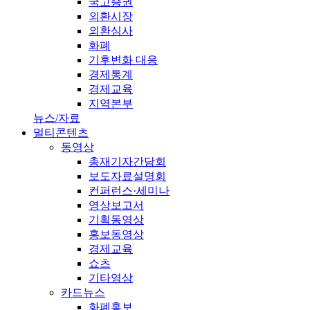
국고증권
외환시장
외환심사
화폐
기후변화 대응
경제통계
경제교육
지역본부
뉴스/자료
멀티콘텐츠
동영상
총재기자간담회
보도자료설명회
컨퍼런스·세미나
영상보고서
기획동영상
홍보동영상
경제교육
쇼츠
기타영상
카드뉴스
화폐홍보