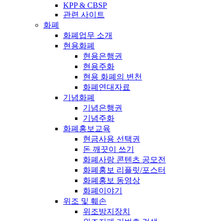
KPP & CBSP
관련 사이트
화폐
화폐업무 소개
현용화폐
현용은행권
현용주화
현용 화폐의 변천
화폐연대자료
기념화폐
기념은행권
기념주화
화폐홍보교육
현금사용 선택권
돈 깨끗이 쓰기
화폐사랑 콘텐츠 공모전
화폐홍보 리플릿/포스터
화폐홍보 동영상
화폐이야기
위조 및 훼손
위조방지장치