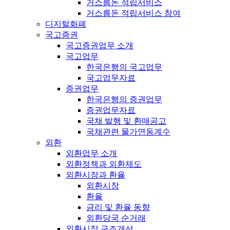
거스름돈 적립서비스
거스름돈 적립서비스 참여
디지털화폐
국고증권
국고증권업무 소개
국고업무
한국은행의 국고업무
국고업무자료
증권업무
한국은행의 증권업무
증권업무자료
국채 발행 및 환매공고
국채관련 물가연동계수
외환
외환업무 소개
외환정책과 외환제도
외환시장과 환율
외환시장
환율
금리 및 환율 동향
외환당국 순거래
외환시장 구조개선