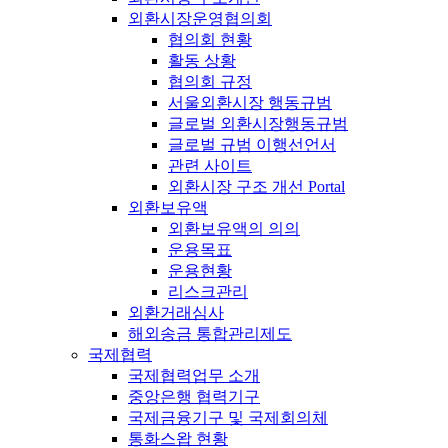
외환시장운영협의회
협의회 현황
활동 상황
협의회 규정
서울외환시장 행동규범
글로벌 외환시장행동규범
글로벌 규범 이행선언서
관련 사이트
외환시장 구조 개선 Portal
외환보유액
외환보유액의 의의
운용목표
운용현황
리스크관리
외환거래심사
해외송금 통합관리제도
국제협력
국제협력업무 소개
중앙은행 협력기구
국제금융기구 및 국제회의체
통화스왑 현황