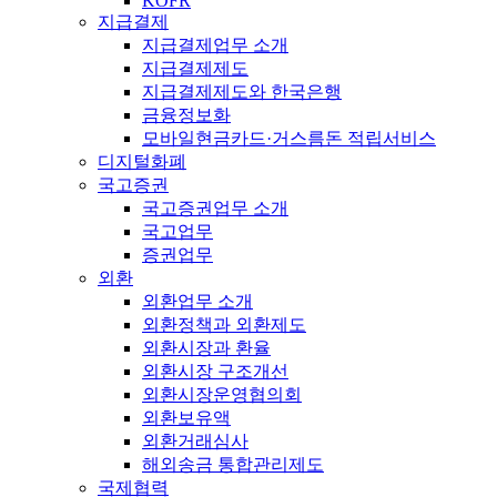
KOFR
지급결제
지급결제업무 소개
지급결제제도
지급결제제도와 한국은행
금융정보화
모바일현금카드·거스름돈 적립서비스
디지털화폐
국고증권
국고증권업무 소개
국고업무
증권업무
외환
외환업무 소개
외환정책과 외환제도
외환시장과 환율
외환시장 구조개선
외환시장운영협의회
외환보유액
외환거래심사
해외송금 통합관리제도
국제협력