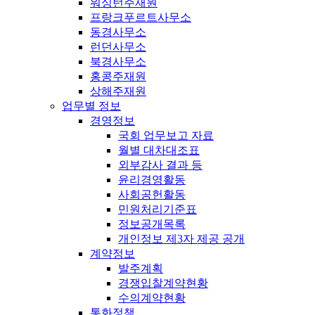
워싱턴주재원
프랑크푸르트사무소
동경사무소
런던사무소
북경사무소
홍콩주재원
상해주재원
업무별 정보
경영정보
국회 업무보고 자료
월별 대차대조표
외부감사 결과 등
윤리경영활동
사회공헌활동
민원처리기준표
정보공개목록
개인정보 제3자 제공 공개
계약정보
발주계획
경쟁입찰계약현황
수의계약현황
통화정책