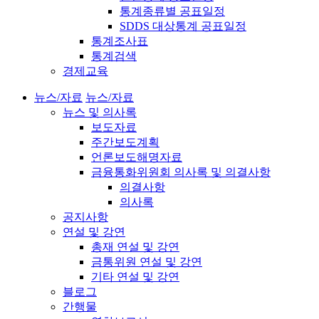
통계종류별 공표일정
SDDS 대상통계 공표일정
통계조사표
통계검색
경제교육
뉴스/자료
뉴스/자료
뉴스 및 의사록
보도자료
주간보도계획
언론보도해명자료
금융통화위원회 의사록 및 의결사항
의결사항
의사록
공지사항
연설 및 강연
총재 연설 및 강연
금통위원 연설 및 강연
기타 연설 및 강연
블로그
간행물