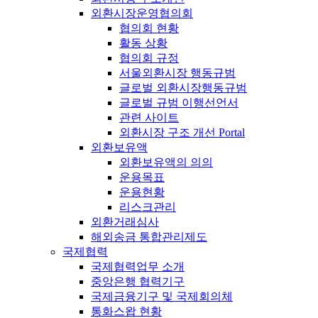
외환시장운영협의회
협의회 현황
활동 상황
협의회 규정
서울외환시장 행동규범
글로벌 외환시장행동규범
글로벌 규범 이행선언서
관련 사이트
외환시장 구조 개선 Portal
외환보유액
외환보유액의 의의
운용목표
운용현황
리스크관리
외환거래심사
해외송금 통합관리제도
국제협력
국제협력업무 소개
중앙은행 협력기구
국제금융기구 및 국제회의체
통화스왑 현황