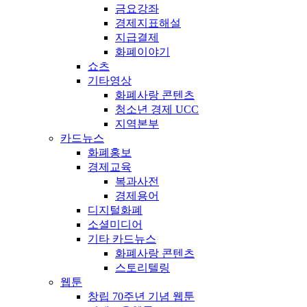
금요강좌
경제지표해설
지급결제
화폐이야기
쇼츠
기타영상
화폐사랑 콘텐츠
청소년 경제 UCC
지역본부
카드뉴스
화폐홍보
경제교육
복과사전
경제용어
디지털화폐
소셜미디어
기타 카드뉴스
화폐사랑 콘텐츠
스토리텔링
웹툰
창립 70주년 기념 웹툰