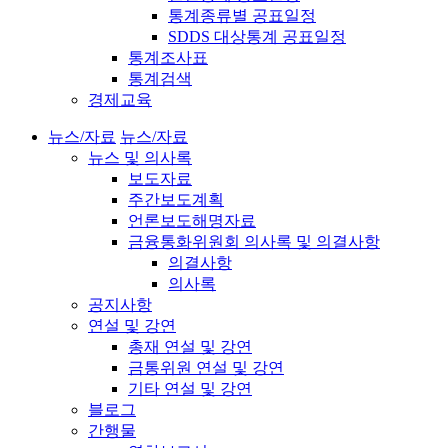
통계종류별 공표일정
SDDS 대상통계 공표일정
통계조사표
통계검색
경제교육
뉴스/자료
뉴스/자료
뉴스 및 의사록
보도자료
주간보도계획
언론보도해명자료
금융통화위원회 의사록 및 의결사항
의결사항
의사록
공지사항
연설 및 강연
총재 연설 및 강연
금통위원 연설 및 강연
기타 연설 및 강연
블로그
간행물