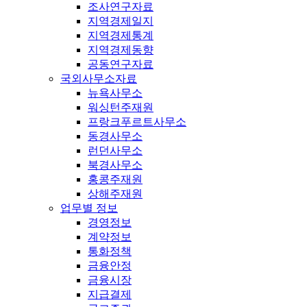
조사연구자료
지역경제일지
지역경제통계
지역경제동향
공동연구자료
국외사무소자료
뉴욕사무소
워싱턴주재원
프랑크푸르트사무소
동경사무소
런던사무소
북경사무소
홍콩주재원
상해주재원
업무별 정보
경영정보
계약정보
통화정책
금융안정
금융시장
지급결제