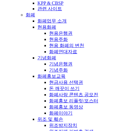
KPP & CBSP
관련 사이트
화폐
화폐업무 소개
현용화폐
현용은행권
현용주화
현용 화폐의 변천
화폐연대자료
기념화폐
기념은행권
기념주화
화폐홍보교육
현금사용 선택권
돈 깨끗이 쓰기
화폐사랑 콘텐츠 공모전
화폐홍보 리플릿/포스터
화폐홍보 동영상
화폐이야기
위조 및 훼손
위조방지장치