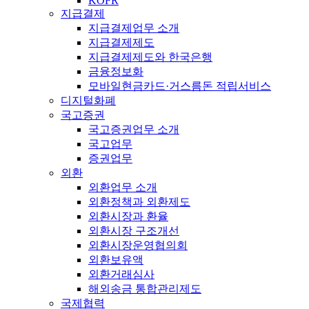
KOFR
지급결제
지급결제업무 소개
지급결제제도
지급결제제도와 한국은행
금융정보화
모바일현금카드·거스름돈 적립서비스
디지털화폐
국고증권
국고증권업무 소개
국고업무
증권업무
외환
외환업무 소개
외환정책과 외환제도
외환시장과 환율
외환시장 구조개선
외환시장운영협의회
외환보유액
외환거래심사
해외송금 통합관리제도
국제협력