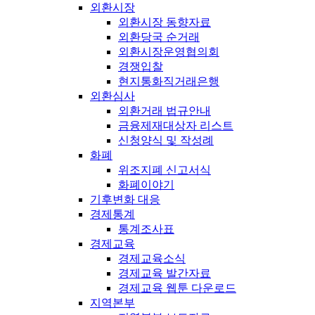
외환시장
외환시장 동향자료
외환당국 순거래
외환시장운영협의회
경쟁입찰
현지통화직거래은행
외환심사
외환거래 법규안내
금융제재대상자 리스트
신청양식 및 작성례
화폐
위조지폐 신고서식
화폐이야기
기후변화 대응
경제통계
통계조사표
경제교육
경제교육소식
경제교육 발간자료
경제교육 웹툰 다운로드
지역본부