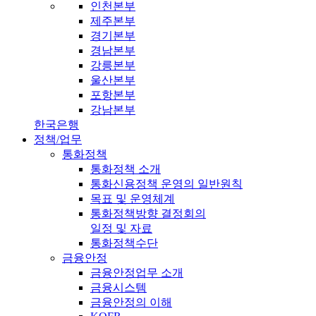
인천본부
제주본부
경기본부
경남본부
강릉본부
울산본부
포항본부
강남본부
한국은행
정책/업무
통화정책
통화정책 소개
통화신용정책 운영의 일반원칙
목표 및 운영체계
통화정책방향 결정회의
일정 및 자료
통화정책수단
금융안정
금융안정업무 소개
금융시스템
금융안정의 이해