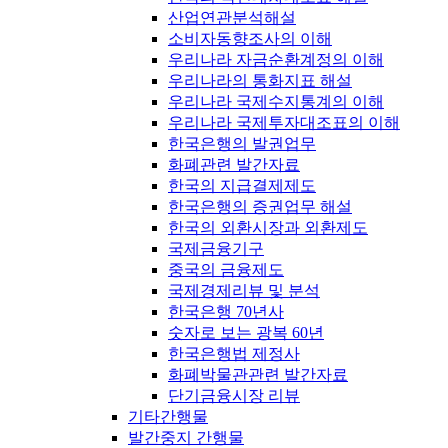
산업연관분석해설
소비자동향조사의 이해
우리나라 자금순환계정의 이해
우리나라의 통화지표 해설
우리나라 국제수지통계의 이해
우리나라 국제투자대조표의 이해
한국은행의 발권업무
화폐관련 발간자료
한국의 지급결제제도
한국은행의 증권업무 해설
한국의 외환시장과 외환제도
국제금융기구
중국의 금융제도
국제경제리뷰 및 분석
한국은행 70년사
숫자로 보는 광복 60년
한국은행법 제정사
화폐박물관관련 발간자료
단기금융시장 리뷰
기타간행물
발간중지 간행물