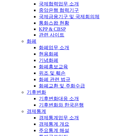
국제협력업무 소개
중앙은행 협력기구
국제금융기구 및 국제회의체
통화스왑 현황
KPP & CBSP
관련 사이트
화폐
화폐업무 소개
현용화폐
기념화폐
화폐홍보교육
위조 및 훼손
화폐 관련 법규
화폐교환 및 주화수급
기후변화
기후변화대응 소개
기후변화와 한국은행
경제통계
경제통계업무 소개
경제통계 개요
주요통계 해설