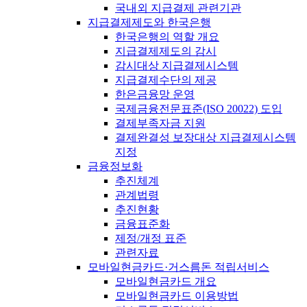
국내외 지급결제 관련기관
지급결제제도와 한국은행
한국은행의 역할 개요
지급결제제도의 감시
감시대상 지급결제시스템
지급결제수단의 제공
한은금융망 운영
국제금융전문표준(ISO 20022) 도입
결제부족자금 지원
결제완결성 보장대상 지급결제시스템
지정
금융정보화
추진체계
관계법령
추진현황
금융표준화
제정/개정 표준
관련자료
모바일현금카드·거스름돈 적립서비스
모바일현금카드 개요
모바일현금카드 이용방법