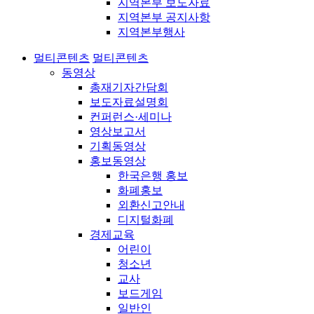
지역본부 보도자료
지역본부 공지사항
지역본부행사
멀티콘텐츠
멀티콘텐츠
동영상
총재기자간담회
보도자료설명회
컨퍼런스·세미나
영상보고서
기획동영상
홍보동영상
한국은행 홍보
화폐홍보
외환신고안내
디지털화폐
경제교육
어린이
청소년
교사
보드게임
일반인