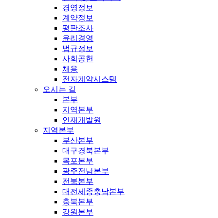
경영정보
계약정보
평판조사
윤리경영
법규정보
사회공헌
채용
전자계약시스템
오시는 길
본부
지역본부
인재개발원
지역본부
부산본부
대구경북본부
목포본부
광주전남본부
전북본부
대전세종충남본부
충북본부
강원본부