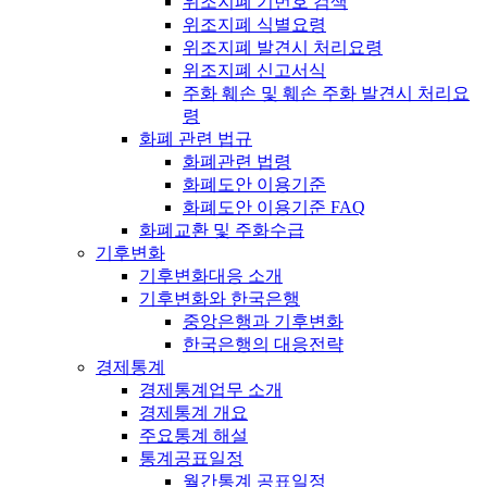
위조지폐 기번호 검색
위조지폐 식별요령
위조지폐 발견시 처리요령
위조지폐 신고서식
주화 훼손 및 훼손 주화 발견시 처리요
령
화폐 관련 법규
화폐관련 법령
화폐도안 이용기준
화폐도안 이용기준 FAQ
화폐교환 및 주화수급
기후변화
기후변화대응 소개
기후변화와 한국은행
중앙은행과 기후변화
한국은행의 대응전략
경제통계
경제통계업무 소개
경제통계 개요
주요통계 해설
통계공표일정
월간통계 공표일정