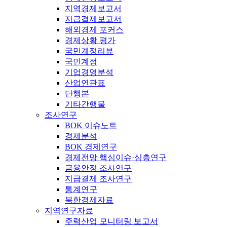
지역경제보고서
지급결제보고서
해외경제 포커스
경제상황 평가
국민계정리뷰
국민계정
기업경영분석
산업연관표
단행본
기타간행물
조사연구
BOK 이슈노트
경제분석
BOK 경제연구
경제전망 핵심이슈·심층연구
금융안정 조사연구
지급결제 조사연구
통계연구
북한경제자료
지역연구자료
주력산업 모니터링 보고서