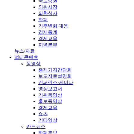
국고증권
외환시장
외환심사
화폐
기후변화 대응
경제통계
경제교육
지역본부
뉴스/자료
멀티콘텐츠
동영상
총재기자간담회
보도자료설명회
컨퍼런스·세미나
영상보고서
기획동영상
홍보동영상
경제교육
쇼츠
기타영상
카드뉴스
화폐홍보