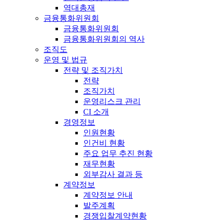
역대총재
금융통화위원회
금융통화위원회
금융통화위원회의 역사
조직도
운영 및 법규
전략 및 조직가치
전략
조직가치
운영리스크 관리
CI 소개
경영정보
인원현황
인건비 현황
주요 업무 추진 현황
재무현황
외부감사 결과 등
계약정보
계약정보 안내
발주계획
경쟁입찰계약현황