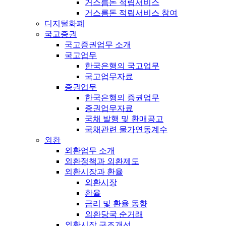
거스름돈 적립서비스
거스름돈 적립서비스 참여
디지털화폐
국고증권
국고증권업무 소개
국고업무
한국은행의 국고업무
국고업무자료
증권업무
한국은행의 증권업무
증권업무자료
국채 발행 및 환매공고
국채관련 물가연동계수
외환
외환업무 소개
외환정책과 외환제도
외환시장과 환율
외환시장
환율
금리 및 환율 동향
외환당국 순거래
외환시장 구조개선