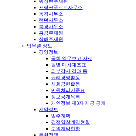
워싱턴주재원
프랑크푸르트사무소
동경사무소
런던사무소
북경사무소
홍콩주재원
상해주재원
업무별 정보
경영정보
국회 업무보고 자료
월별 대차대조표
외부감사 결과 등
윤리경영활동
사회공헌활동
민원처리기준표
정보공개목록
개인정보 제3자 제공 공개
계약정보
발주계획
경쟁입찰계약현황
수의계약현황
통화정책