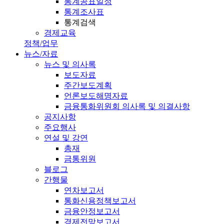
통계공표일정
통계조사표
통계검색
경제교육
정책/업무
뉴스/자료
뉴스 및 의사록
보도자료
주간보도계획
언론보도해명자료
금융통화위원회 의사록 및 의결사항
공지사항
주요행사
연설 및 강연
총재
금통위원
블로그
간행물
연차보고서
통화신용정책보고서
금융안정보고서
경제전망보고서