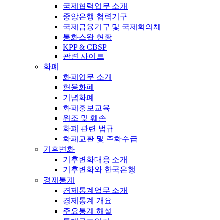
국제협력업무 소개
중앙은행 협력기구
국제금융기구 및 국제회의체
통화스왑 현황
KPP & CBSP
관련 사이트
화폐
화폐업무 소개
현용화폐
기념화폐
화폐홍보교육
위조 및 훼손
화폐 관련 법규
화폐교환 및 주화수급
기후변화
기후변화대응 소개
기후변화와 한국은행
경제통계
경제통계업무 소개
경제통계 개요
주요통계 해설