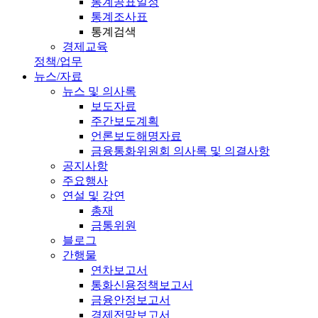
통계공표일정
통계조사표
통계검색
경제교육
정책/업무
뉴스/자료
뉴스 및 의사록
보도자료
주간보도계획
언론보도해명자료
금융통화위원회 의사록 및 의결사항
공지사항
주요행사
연설 및 강연
총재
금통위원
블로그
간행물
연차보고서
통화신용정책보고서
금융안정보고서
경제전망보고서