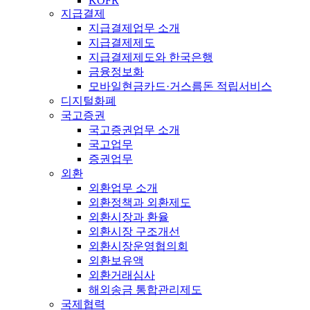
KOFR
지급결제
지급결제업무 소개
지급결제제도
지급결제제도와 한국은행
금융정보화
모바일현금카드·거스름돈 적립서비스
디지털화폐
국고증권
국고증권업무 소개
국고업무
증권업무
외환
외환업무 소개
외환정책과 외환제도
외환시장과 환율
외환시장 구조개선
외환시장운영협의회
외환보유액
외환거래심사
해외송금 통합관리제도
국제협력