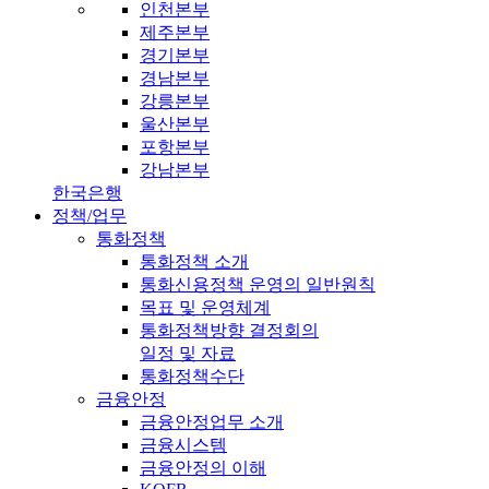
인천본부
제주본부
경기본부
경남본부
강릉본부
울산본부
포항본부
강남본부
한국은행
정책/업무
통화정책
통화정책 소개
통화신용정책 운영의 일반원칙
목표 및 운영체계
통화정책방향 결정회의
일정 및 자료
통화정책수단
금융안정
금융안정업무 소개
금융시스템
금융안정의 이해