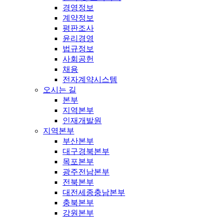
경영정보
계약정보
평판조사
윤리경영
법규정보
사회공헌
채용
전자계약시스템
오시는 길
본부
지역본부
인재개발원
지역본부
부산본부
대구경북본부
목포본부
광주전남본부
전북본부
대전세종충남본부
충북본부
강원본부