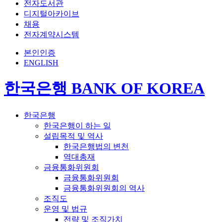
전자도서관
디지털아카이브
채용
전자계약시스템
본인인증
ENGLISH
한국은행 BANK OF KOREA
한국은행
한국은행이 하는 일
설립목적 및 역사
한국은행법의 변천
역대총재
금융통화위원회
금융통화위원회
금융통화위원회의 역사
조직도
운영 및 법규
전략 및 조직가치