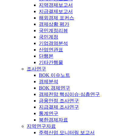
지역경제보고서
지급결제보고서
해외경제 포커스
경제상황 평가
국민계정리뷰
국민계정
기업경영분석
산업연관표
단행본
기타간행물
조사연구
BOK 이슈노트
경제분석
BOK 경제연구
경제전망 핵심이슈·심층연구
금융안정 조사연구
지급결제 조사연구
통계연구
북한경제자료
지역연구자료
주력산업 모니터링 보고서