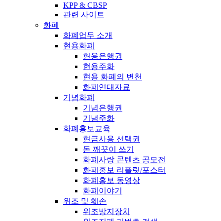
KPP & CBSP
관련 사이트
화폐
화폐업무 소개
현용화폐
현용은행권
현용주화
현용 화폐의 변천
화폐연대자료
기념화폐
기념은행권
기념주화
화폐홍보교육
현금사용 선택권
돈 깨끗이 쓰기
화폐사랑 콘텐츠 공모전
화폐홍보 리플릿/포스터
화폐홍보 동영상
화폐이야기
위조 및 훼손
위조방지장치