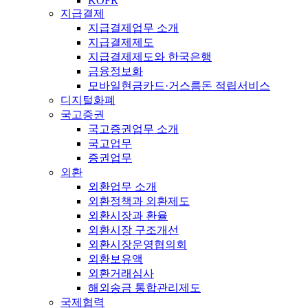
KOFR
지급결제
지급결제업무 소개
지급결제제도
지급결제제도와 한국은행
금융정보화
모바일현금카드·거스름돈 적립서비스
디지털화폐
국고증권
국고증권업무 소개
국고업무
증권업무
외환
외환업무 소개
외환정책과 외환제도
외환시장과 환율
외환시장 구조개선
외환시장운영협의회
외환보유액
외환거래심사
해외송금 통합관리제도
국제협력