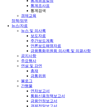
통계공표일정
통계조사표
통계검색
경제교육
정책/업무
뉴스/자료
뉴스 및 의사록
보도자료
주간보도계획
언론보도해명자료
금융통화위원회 의사록 및 의결사항
공지사항
주요행사
연설 및 강연
총재
금통위원
블로그
간행물
연차보고서
통화신용정책보고서
금융안정보고서
경제전망보고서