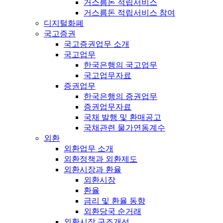
거스름돈 적립서비스
거스름돈 적립서비스 참여
디지털화폐
국고증권
국고증권업무 소개
국고업무
한국은행의 국고업무
국고업무자료
증권업무
한국은행의 증권업무
증권업무자료
국채 발행 및 환매공고
국채관련 물가연동계수
외환
외환업무 소개
외환정책과 외환제도
외환시장과 환율
외환시장
환율
금리 및 환율 동향
외환당국 순거래
외환시장 구조개선