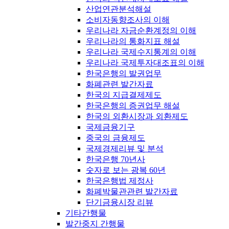
산업연관분석해설
소비자동향조사의 이해
우리나라 자금순환계정의 이해
우리나라의 통화지표 해설
우리나라 국제수지통계의 이해
우리나라 국제투자대조표의 이해
한국은행의 발권업무
화폐관련 발간자료
한국의 지급결제제도
한국은행의 증권업무 해설
한국의 외환시장과 외환제도
국제금융기구
중국의 금융제도
국제경제리뷰 및 분석
한국은행 70년사
숫자로 보는 광복 60년
한국은행법 제정사
화폐박물관관련 발간자료
단기금융시장 리뷰
기타간행물
발간중지 간행물