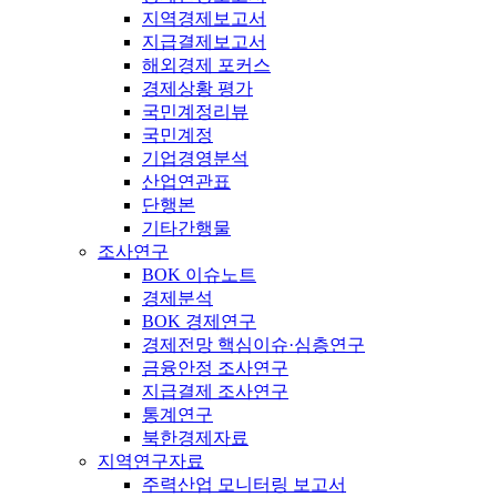
지역경제보고서
지급결제보고서
해외경제 포커스
경제상황 평가
국민계정리뷰
국민계정
기업경영분석
산업연관표
단행본
기타간행물
조사연구
BOK 이슈노트
경제분석
BOK 경제연구
경제전망 핵심이슈·심층연구
금융안정 조사연구
지급결제 조사연구
통계연구
북한경제자료
지역연구자료
주력산업 모니터링 보고서