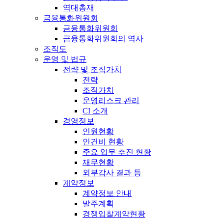
역대총재
금융통화위원회
금융통화위원회
금융통화위원회의 역사
조직도
운영 및 법규
전략 및 조직가치
전략
조직가치
운영리스크 관리
CI 소개
경영정보
인원현황
인건비 현황
주요 업무 추진 현황
재무현황
외부감사 결과 등
계약정보
계약정보 안내
발주계획
경쟁입찰계약현황