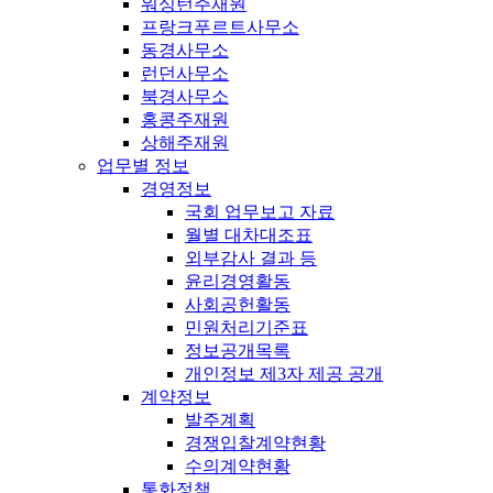
워싱턴주재원
프랑크푸르트사무소
동경사무소
런던사무소
북경사무소
홍콩주재원
상해주재원
업무별 정보
경영정보
국회 업무보고 자료
월별 대차대조표
외부감사 결과 등
윤리경영활동
사회공헌활동
민원처리기준표
정보공개목록
개인정보 제3자 제공 공개
계약정보
발주계획
경쟁입찰계약현황
수의계약현황
통화정책