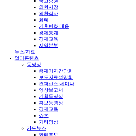
국고증권
외환시장
외환심사
화폐
기후변화 대응
경제통계
경제교육
지역본부
뉴스/자료
멀티콘텐츠
동영상
총재기자간담회
보도자료설명회
컨퍼런스·세미나
영상보고서
기획동영상
홍보동영상
경제교육
쇼츠
기타영상
카드뉴스
화폐홍보