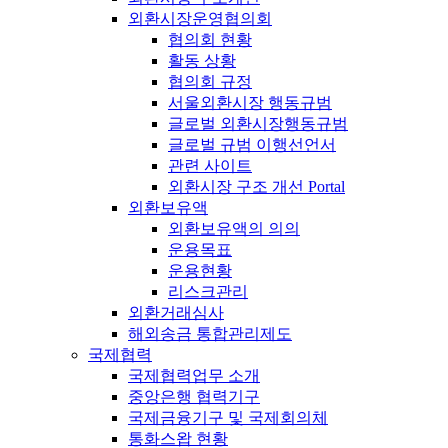
외환시장운영협의회
협의회 현황
활동 상황
협의회 규정
서울외환시장 행동규범
글로벌 외환시장행동규범
글로벌 규범 이행선언서
관련 사이트
외환시장 구조 개선 Portal
외환보유액
외환보유액의 의의
운용목표
운용현황
리스크관리
외환거래심사
해외송금 통합관리제도
국제협력
국제협력업무 소개
중앙은행 협력기구
국제금융기구 및 국제회의체
통화스왑 현황