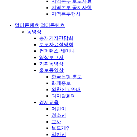
지역본부 보도자료
지역본부 공지사항
지역본부행사
멀티콘텐츠
멀티콘텐츠
동영상
총재기자간담회
보도자료설명회
컨퍼런스·세미나
영상보고서
기획동영상
홍보동영상
한국은행 홍보
화폐홍보
외환신고안내
디지털화폐
경제교육
어린이
청소년
교사
보드게임
일반인