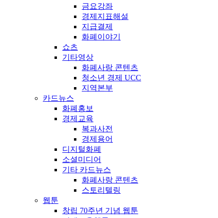
금요강좌
경제지표해설
지급결제
화폐이야기
쇼츠
기타영상
화폐사랑 콘텐츠
청소년 경제 UCC
지역본부
카드뉴스
화폐홍보
경제교육
복과사전
경제용어
디지털화폐
소셜미디어
기타 카드뉴스
화폐사랑 콘텐츠
스토리텔링
웹툰
창립 70주년 기념 웹툰