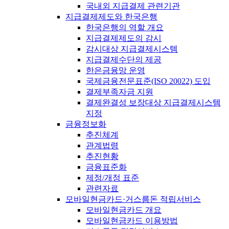
국내외 지급결제 관련기관
지급결제제도와 한국은행
한국은행의 역할 개요
지급결제제도의 감시
감시대상 지급결제시스템
지급결제수단의 제공
한은금융망 운영
국제금융전문표준(ISO 20022) 도입
결제부족자금 지원
결제완결성 보장대상 지급결제시스템
지정
금융정보화
추진체계
관계법령
추진현황
금융표준화
제정/개정 표준
관련자료
모바일현금카드·거스름돈 적립서비스
모바일현금카드 개요
모바일현금카드 이용방법