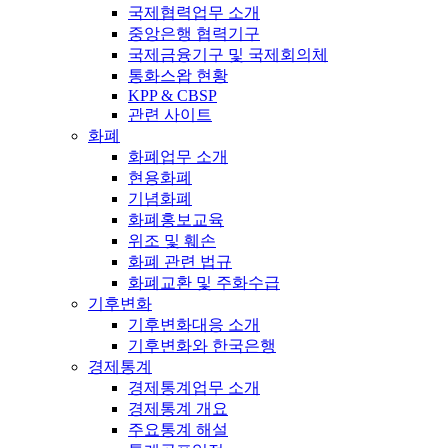
국제협력업무 소개
중앙은행 협력기구
국제금융기구 및 국제회의체
통화스왑 현황
KPP & CBSP
관련 사이트
화폐
화폐업무 소개
현용화폐
기념화폐
화폐홍보교육
위조 및 훼손
화폐 관련 법규
화폐교환 및 주화수급
기후변화
기후변화대응 소개
기후변화와 한국은행
경제통계
경제통계업무 소개
경제통계 개요
주요통계 해설