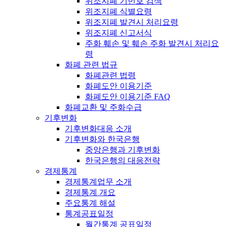
위조지폐 기번호 검색
위조지폐 식별요령
위조지폐 발견시 처리요령
위조지폐 신고서식
주화 훼손 및 훼손 주화 발견시 처리요
령
화폐 관련 법규
화폐관련 법령
화폐도안 이용기준
화폐도안 이용기준 FAQ
화폐교환 및 주화수급
기후변화
기후변화대응 소개
기후변화와 한국은행
중앙은행과 기후변화
한국은행의 대응전략
경제통계
경제통계업무 소개
경제통계 개요
주요통계 해설
통계공표일정
월간통계 공표일정