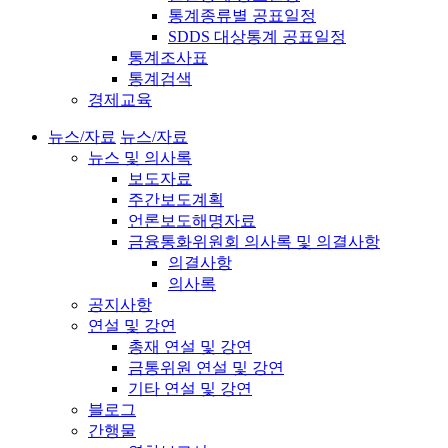
통계종류별 공표일정
SDDS 대상통계 공표일정
통계조사표
통계검색
경제교육
뉴스/자료
뉴스/자료
뉴스 및 의사록
보도자료
주간보도계획
언론보도해명자료
금융통화위원회 의사록 및 의결사항
의결사항
의사록
공지사항
연설 및 강연
총재 연설 및 강연
금통위원 연설 및 강연
기타 연설 및 강연
블로그
간행물