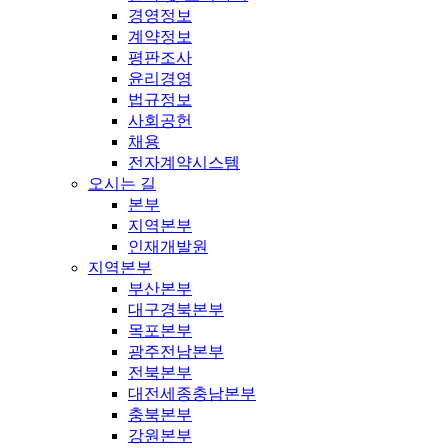
경영정보
계약정보
평판조사
윤리경영
법규정보
사회공헌
채용
전자계약시스템
오시는 길
본부
지역본부
인재개발원
지역본부
부산본부
대구경북본부
목포본부
광주전남본부
전북본부
대전세종충남본부
충북본부
강원본부