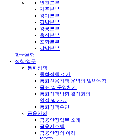
인천본부
제주본부
경기본부
경남본부
강릉본부
울산본부
포항본부
강남본부
한국은행
정책/업무
통화정책
통화정책 소개
통화신용정책 운영의 일반원칙
목표 및 운영체계
통화정책방향 결정회의
일정 및 자료
통화정책수단
금융안정
금융안정업무 소개
금융시스템
금융안정의 이해