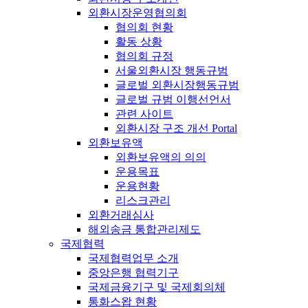
외환시장운영협의회
협의회 현황
활동 상황
협의회 규정
서울외환시장 행동규범
글로벌 외환시장행동규범
글로벌 규범 이행선언서
관련 사이트
외환시장 구조 개선 Portal
외환보유액
외환보유액의 의의
운용목표
운용현황
리스크관리
외환거래심사
해외송금 통합관리제도
국제협력
국제협력업무 소개
중앙은행 협력기구
국제금융기구 및 국제회의체
통화스왑 현황