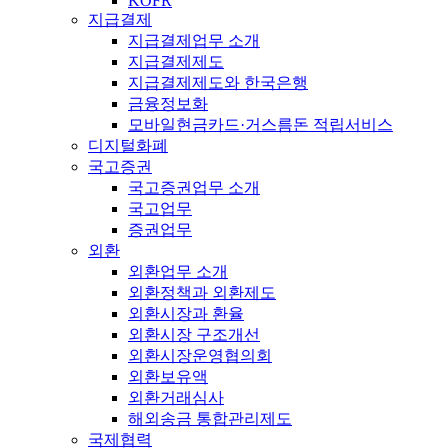
KOFR
지급결제
지급결제업무 소개
지급결제제도
지급결제제도와 한국은행
금융정보화
모바일현금카드·거스름돈 적립서비스
디지털화폐
국고증권
국고증권업무 소개
국고업무
증권업무
외환
외환업무 소개
외환정책과 외환제도
외환시장과 환율
외환시장 구조개선
외환시장운영협의회
외환보유액
외환거래심사
해외송금 통합관리제도
국제협력