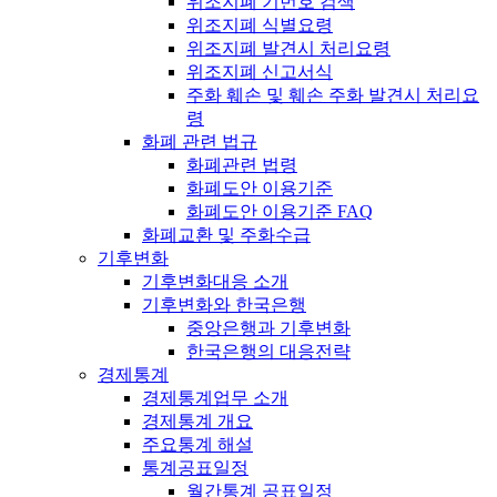
위조지폐 기번호 검색
위조지폐 식별요령
위조지폐 발견시 처리요령
위조지폐 신고서식
주화 훼손 및 훼손 주화 발견시 처리요
령
화폐 관련 법규
화폐관련 법령
화폐도안 이용기준
화폐도안 이용기준 FAQ
화폐교환 및 주화수급
기후변화
기후변화대응 소개
기후변화와 한국은행
중앙은행과 기후변화
한국은행의 대응전략
경제통계
경제통계업무 소개
경제통계 개요
주요통계 해설
통계공표일정
월간통계 공표일정