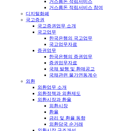
거스름돈 적립서비스
거스름돈 적립서비스 참여
디지털화폐
국고증권
국고증권업무 소개
국고업무
한국은행의 국고업무
국고업무자료
증권업무
한국은행의 증권업무
증권업무자료
국채 발행 및 환매공고
국채관련 물가연동계수
외환
외환업무 소개
외환정책과 외환제도
외환시장과 환율
외환시장
환율
금리 및 환율 동향
외환당국 순거래
외환시장 구조개선