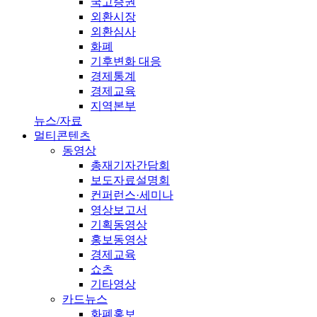
국고증권
외환시장
외환심사
화폐
기후변화 대응
경제통계
경제교육
지역본부
뉴스/자료
멀티콘텐츠
동영상
총재기자간담회
보도자료설명회
컨퍼런스·세미나
영상보고서
기획동영상
홍보동영상
경제교육
쇼츠
기타영상
카드뉴스
화폐홍보