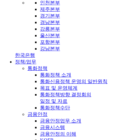
인천본부
제주본부
경기본부
경남본부
강릉본부
울산본부
포항본부
강남본부
한국은행
정책/업무
통화정책
통화정책 소개
통화신용정책 운영의 일반원칙
목표 및 운영체계
통화정책방향 결정회의
일정 및 자료
통화정책수단
금융안정
금융안정업무 소개
금융시스템
금융안정의 이해