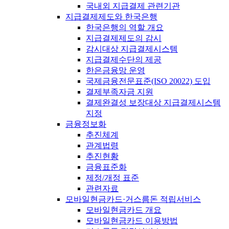
국내외 지급결제 관련기관
지급결제제도와 한국은행
한국은행의 역할 개요
지급결제제도의 감시
감시대상 지급결제시스템
지급결제수단의 제공
한은금융망 운영
국제금융전문표준(ISO 20022) 도입
결제부족자금 지원
결제완결성 보장대상 지급결제시스템
지정
금융정보화
추진체계
관계법령
추진현황
금융표준화
제정/개정 표준
관련자료
모바일현금카드·거스름돈 적립서비스
모바일현금카드 개요
모바일현금카드 이용방법