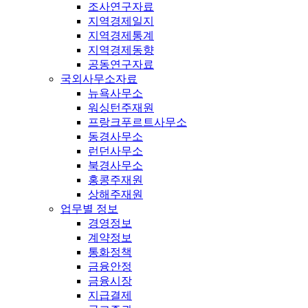
조사연구자료
지역경제일지
지역경제통계
지역경제동향
공동연구자료
국외사무소자료
뉴욕사무소
워싱턴주재원
프랑크푸르트사무소
동경사무소
런던사무소
북경사무소
홍콩주재원
상해주재원
업무별 정보
경영정보
계약정보
통화정책
금융안정
금융시장
지급결제