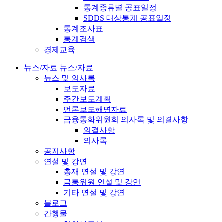
통계종류별 공표일정
SDDS 대상통계 공표일정
통계조사표
통계검색
경제교육
뉴스/자료
뉴스/자료
뉴스 및 의사록
보도자료
주간보도계획
언론보도해명자료
금융통화위원회 의사록 및 의결사항
의결사항
의사록
공지사항
연설 및 강연
총재 연설 및 강연
금통위원 연설 및 강연
기타 연설 및 강연
블로그
간행물