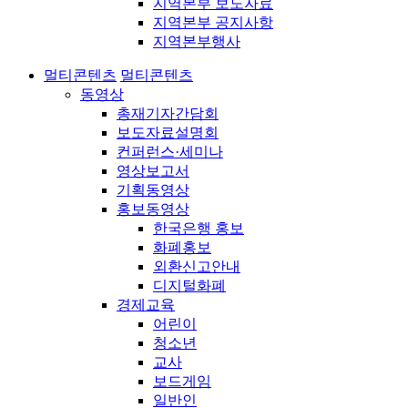
지역본부 보도자료
지역본부 공지사항
지역본부행사
멀티콘텐츠
멀티콘텐츠
동영상
총재기자간담회
보도자료설명회
컨퍼런스·세미나
영상보고서
기획동영상
홍보동영상
한국은행 홍보
화폐홍보
외환신고안내
디지털화폐
경제교육
어린이
청소년
교사
보드게임
일반인