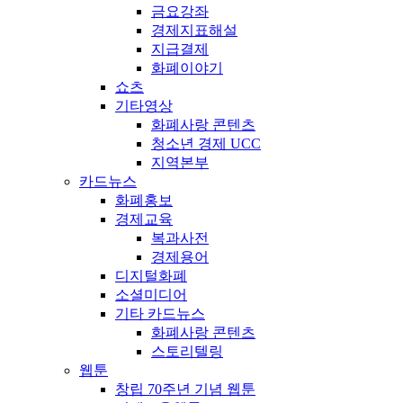
금요강좌
경제지표해설
지급결제
화폐이야기
쇼츠
기타영상
화폐사랑 콘텐츠
청소년 경제 UCC
지역본부
카드뉴스
화폐홍보
경제교육
복과사전
경제용어
디지털화폐
소셜미디어
기타 카드뉴스
화폐사랑 콘텐츠
스토리텔링
웹툰
창립 70주년 기념 웹툰