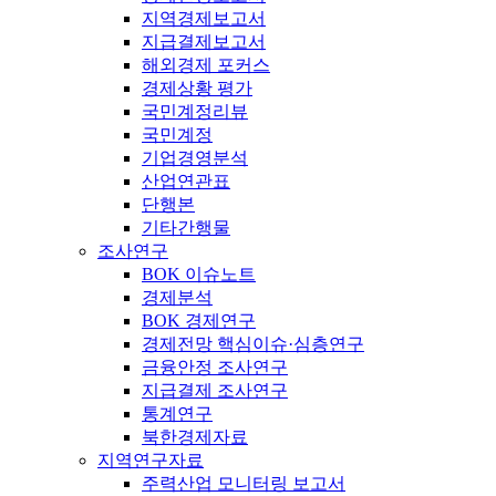
지역경제보고서
지급결제보고서
해외경제 포커스
경제상황 평가
국민계정리뷰
국민계정
기업경영분석
산업연관표
단행본
기타간행물
조사연구
BOK 이슈노트
경제분석
BOK 경제연구
경제전망 핵심이슈·심층연구
금융안정 조사연구
지급결제 조사연구
통계연구
북한경제자료
지역연구자료
주력산업 모니터링 보고서