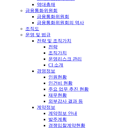
역대총재
금융통화위원회
금융통화위원회
금융통화위원회의 역사
조직도
운영 및 법규
전략 및 조직가치
전략
조직가치
운영리스크 관리
CI 소개
경영정보
인원현황
인건비 현황
주요 업무 추진 현황
재무현황
외부감사 결과 등
계약정보
계약정보 안내
발주계획
경쟁입찰계약현황