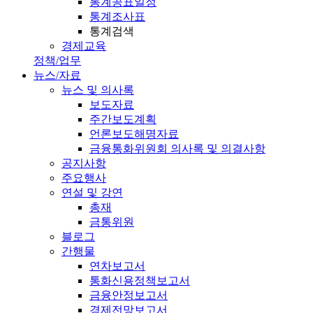
통계공표일정
통계조사표
통계검색
경제교육
정책/업무
뉴스/자료
뉴스 및 의사록
보도자료
주간보도계획
언론보도해명자료
금융통화위원회 의사록 및 의결사항
공지사항
주요행사
연설 및 강연
총재
금통위원
블로그
간행물
연차보고서
통화신용정책보고서
금융안정보고서
경제전망보고서