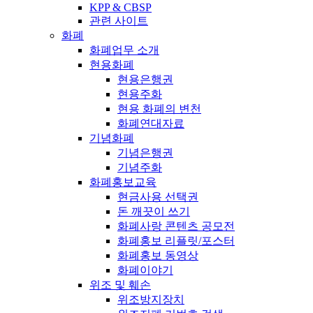
KPP & CBSP
관련 사이트
화폐
화폐업무 소개
현용화폐
현용은행권
현용주화
현용 화폐의 변천
화폐연대자료
기념화폐
기념은행권
기념주화
화폐홍보교육
현금사용 선택권
돈 깨끗이 쓰기
화폐사랑 콘텐츠 공모전
화폐홍보 리플릿/포스터
화폐홍보 동영상
화폐이야기
위조 및 훼손
위조방지장치