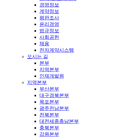
경영정보
계약정보
평판조사
윤리경영
법규정보
사회공헌
채용
전자계약시스템
오시는 길
본부
지역본부
인재개발원
지역본부
부산본부
대구경북본부
목포본부
광주전남본부
전북본부
대전세종충남본부
충북본부
강원본부