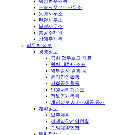
워싱턴주재원
프랑크푸르트사무소
동경사무소
런던사무소
북경사무소
홍콩주재원
상해주재원
업무별 정보
경영정보
국회 업무보고 자료
월별 대차대조표
외부감사 결과 등
윤리경영활동
사회공헌활동
민원처리기준표
정보공개목록
개인정보 제3자 제공 공개
계약정보
발주계획
경쟁입찰계약현황
수의계약현황
통화정책