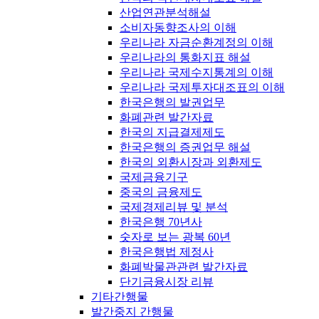
산업연관분석해설
소비자동향조사의 이해
우리나라 자금순환계정의 이해
우리나라의 통화지표 해설
우리나라 국제수지통계의 이해
우리나라 국제투자대조표의 이해
한국은행의 발권업무
화폐관련 발간자료
한국의 지급결제제도
한국은행의 증권업무 해설
한국의 외환시장과 외환제도
국제금융기구
중국의 금융제도
국제경제리뷰 및 분석
한국은행 70년사
숫자로 보는 광복 60년
한국은행법 제정사
화폐박물관관련 발간자료
단기금융시장 리뷰
기타간행물
발간중지 간행물