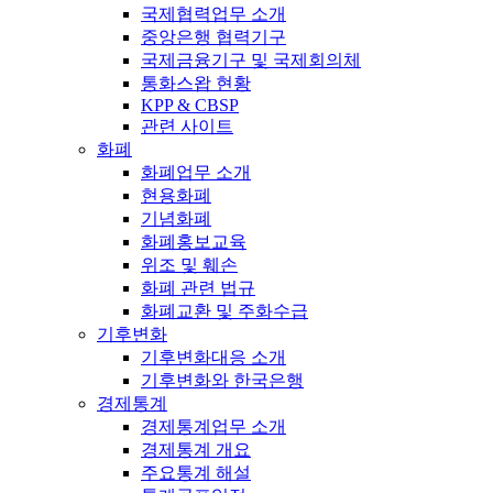
국제협력업무 소개
중앙은행 협력기구
국제금융기구 및 국제회의체
통화스왑 현황
KPP & CBSP
관련 사이트
화폐
화폐업무 소개
현용화폐
기념화폐
화폐홍보교육
위조 및 훼손
화폐 관련 법규
화폐교환 및 주화수급
기후변화
기후변화대응 소개
기후변화와 한국은행
경제통계
경제통계업무 소개
경제통계 개요
주요통계 해설