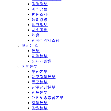
경영정보
계약정보
평판조사
윤리경영
법규정보
사회공헌
채용
전자계약시스템
오시는 길
본부
지역본부
인재개발원
지역본부
부산본부
대구경북본부
목포본부
광주전남본부
전북본부
대전세종충남본부
충북본부
강원본부