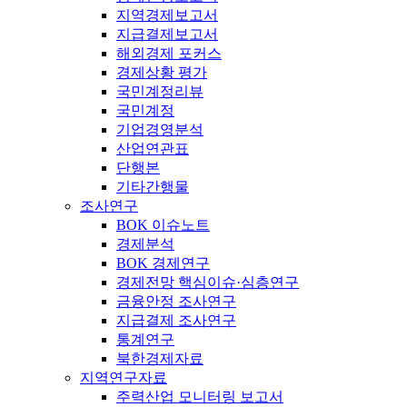
지역경제보고서
지급결제보고서
해외경제 포커스
경제상황 평가
국민계정리뷰
국민계정
기업경영분석
산업연관표
단행본
기타간행물
조사연구
BOK 이슈노트
경제분석
BOK 경제연구
경제전망 핵심이슈·심층연구
금융안정 조사연구
지급결제 조사연구
통계연구
북한경제자료
지역연구자료
주력산업 모니터링 보고서