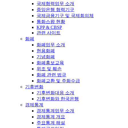
국제협력업무 소개
중앙은행 협력기구
국제금융기구 및 국제회의체
통화스왑 현황
KPP & CBSP
관련 사이트
화폐
화폐업무 소개
현용화폐
기념화폐
화폐홍보교육
위조 및 훼손
화폐 관련 법규
화폐교환 및 주화수급
기후변화
기후변화대응 소개
기후변화와 한국은행
경제통계
경제통계업무 소개
경제통계 개요
주요통계 해설