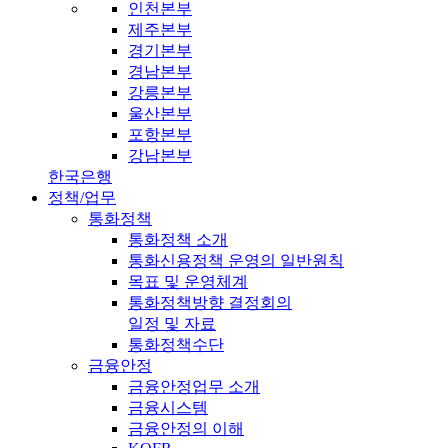
인천본부
제주본부
경기본부
경남본부
강릉본부
울산본부
포항본부
강남본부
한국은행
정책/업무
통화정책
통화정책 소개
통화신용정책 운영의 일반원칙
목표 및 운영체계
통화정책방향 결정회의
일정 및 자료
통화정책수단
금융안정
금융안정업무 소개
금융시스템
금융안정의 이해