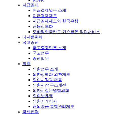
KOFR
지급결제
지급결제업무 소개
지급결제제도
지급결제제도와 한국은행
금융정보화
모바일현금카드·거스름돈 적립서비스
디지털화폐
국고증권
국고증권업무 소개
국고업무
증권업무
외환
외환업무 소개
외환정책과 외환제도
외환시장과 환율
외환시장 구조개선
외환시장운영협의회
외환보유액
외환거래심사
해외송금 통합관리제도
국제협력