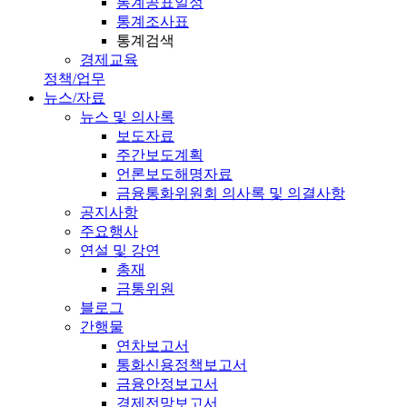
통계공표일정
통계조사표
통계검색
경제교육
정책/업무
뉴스/자료
뉴스 및 의사록
보도자료
주간보도계획
언론보도해명자료
금융통화위원회 의사록 및 의결사항
공지사항
주요행사
연설 및 강연
총재
금통위원
블로그
간행물
연차보고서
통화신용정책보고서
금융안정보고서
경제전망보고서