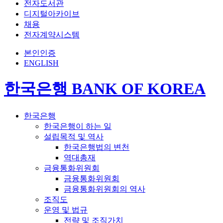
전자도서관
디지털아카이브
채용
전자계약시스템
본인인증
ENGLISH
한국은행 BANK OF KOREA
한국은행
한국은행이 하는 일
설립목적 및 역사
한국은행법의 변천
역대총재
금융통화위원회
금융통화위원회
금융통화위원회의 역사
조직도
운영 및 법규
전략 및 조직가치