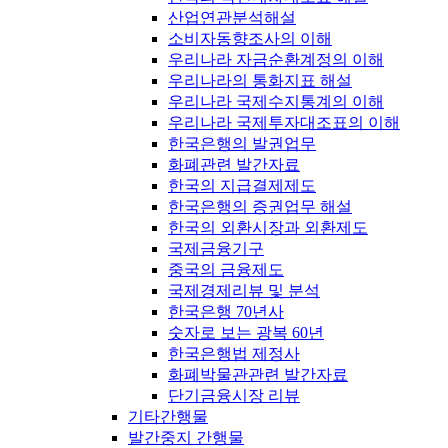
산업연관분석해설
소비자동향조사의 이해
우리나라 자금순환계정의 이해
우리나라의 통화지표 해설
우리나라 국제수지통계의 이해
우리나라 국제투자대조표의 이해
한국은행의 발권업무
화폐관련 발간자료
한국의 지급결제제도
한국은행의 증권업무 해설
한국의 외환시장과 외환제도
국제금융기구
중국의 금융제도
국제경제리뷰 및 분석
한국은행 70년사
숫자로 보는 광복 60년
한국은행법 제정사
화폐박물관관련 발간자료
단기금융시장 리뷰
기타간행물
발간중지 간행물