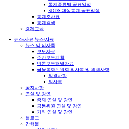
통계종류별 공표일정
SDDS 대상통계 공표일정
통계조사표
통계검색
경제교육
뉴스/자료
뉴스/자료
뉴스 및 의사록
보도자료
주간보도계획
언론보도해명자료
금융통화위원회 의사록 및 의결사항
의결사항
의사록
공지사항
연설 및 강연
총재 연설 및 강연
금통위원 연설 및 강연
기타 연설 및 강연
블로그
간행물