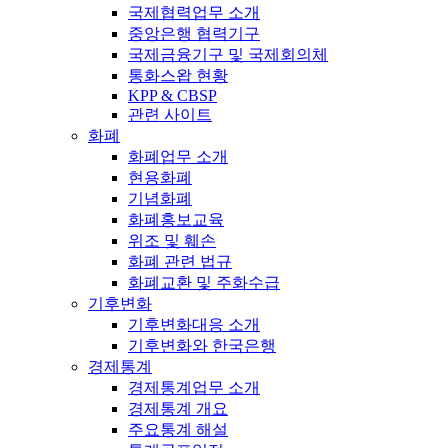
국제협력업무 소개
중앙은행 협력기구
국제금융기구 및 국제회의체
통화스왑 현황
KPP & CBSP
관련 사이트
화폐
화폐업무 소개
현용화폐
기념화폐
화폐홍보교육
위조 및 훼손
화폐 관련 법규
화폐교환 및 주화수급
기후변화
기후변화대응 소개
기후변화와 한국은행
경제통계
경제통계업무 소개
경제통계 개요
주요통계 해설