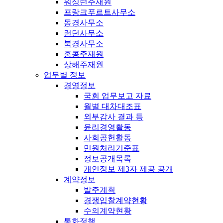
워싱턴주재원
프랑크푸르트사무소
동경사무소
런던사무소
북경사무소
홍콩주재원
상해주재원
업무별 정보
경영정보
국회 업무보고 자료
월별 대차대조표
외부감사 결과 등
윤리경영활동
사회공헌활동
민원처리기준표
정보공개목록
개인정보 제3자 제공 공개
계약정보
발주계획
경쟁입찰계약현황
수의계약현황
통화정책