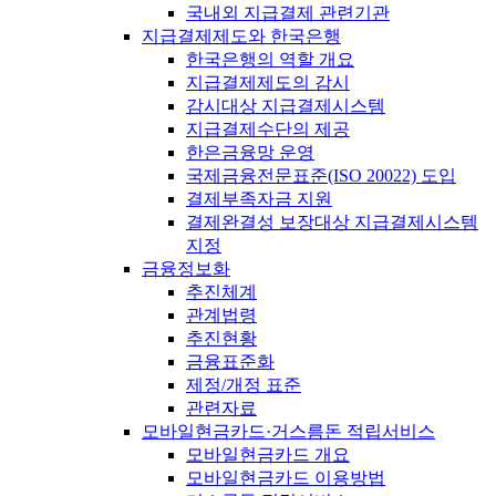
국내외 지급결제 관련기관
지급결제제도와 한국은행
한국은행의 역할 개요
지급결제제도의 감시
감시대상 지급결제시스템
지급결제수단의 제공
한은금융망 운영
국제금융전문표준(ISO 20022) 도입
결제부족자금 지원
결제완결성 보장대상 지급결제시스템
지정
금융정보화
추진체계
관계법령
추진현황
금융표준화
제정/개정 표준
관련자료
모바일현금카드·거스름돈 적립서비스
모바일현금카드 개요
모바일현금카드 이용방법