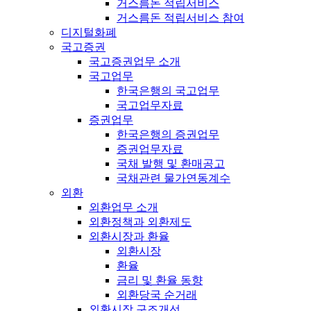
거스름돈 적립서비스
거스름돈 적립서비스 참여
디지털화폐
국고증권
국고증권업무 소개
국고업무
한국은행의 국고업무
국고업무자료
증권업무
한국은행의 증권업무
증권업무자료
국채 발행 및 환매공고
국채관련 물가연동계수
외환
외환업무 소개
외환정책과 외환제도
외환시장과 환율
외환시장
환율
금리 및 환율 동향
외환당국 순거래
외환시장 구조개선