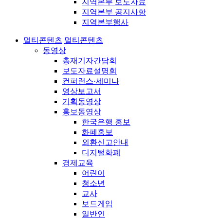
지역본부 보도자료
지역본부 공지사항
지역본부행사
멀티콘텐츠
멀티콘텐츠
동영상
총재기자간담회
보도자료설명회
컨퍼런스·세미나
영상보고서
기획동영상
홍보동영상
한국은행 홍보
화폐홍보
외환신고안내
디지털화폐
경제교육
어린이
청소년
교사
보드게임
일반인