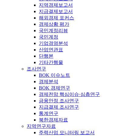
지역경제보고서
지급결제보고서
해외경제 포커스
경제상황 평가
국민계정리뷰
국민계정
기업경영분석
산업연관표
단행본
기타간행물
조사연구
BOK 이슈노트
경제분석
BOK 경제연구
경제전망 핵심이슈·심층연구
금융안정 조사연구
지급결제 조사연구
통계연구
북한경제자료
지역연구자료
주력산업 모니터링 보고서