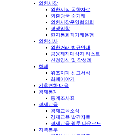
외환시장
외환시장 동향자료
외환당국 순거래
외환시장운영협의회
경쟁입찰
현지통화직거래은행
외환심사
외환거래 법규안내
금융제재대상자 리스트
신청양식 및 작성례
화폐
위조지폐 신고서식
화폐이야기
기후변화 대응
경제통계
통계조사표
경제교육
경제교육소식
경제교육 발간자료
경제교육 웹툰 다운로드
지역본부