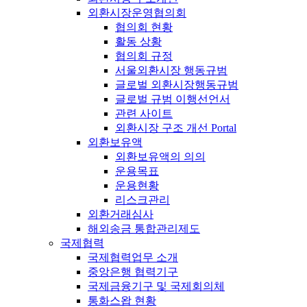
외환시장운영협의회
협의회 현황
활동 상황
협의회 규정
서울외환시장 행동규범
글로벌 외환시장행동규범
글로벌 규범 이행선언서
관련 사이트
외환시장 구조 개선 Portal
외환보유액
외환보유액의 의의
운용목표
운용현황
리스크관리
외환거래심사
해외송금 통합관리제도
국제협력
국제협력업무 소개
중앙은행 협력기구
국제금융기구 및 국제회의체
통화스왑 현황