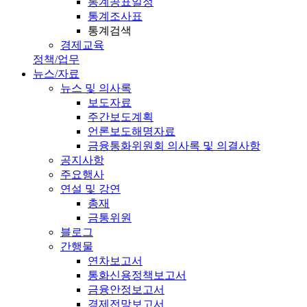
통계공표일정
통계조사표
통계검색
경제교육
정책/업무
뉴스/자료
뉴스 및 의사록
보도자료
주간보도계획
언론보도해명자료
금융통화위원회 의사록 및 의결사항
공지사항
주요행사
연설 및 강연
총재
금통위원
블로그
간행물
연차보고서
통화신용정책보고서
금융안정보고서
경제전망보고서