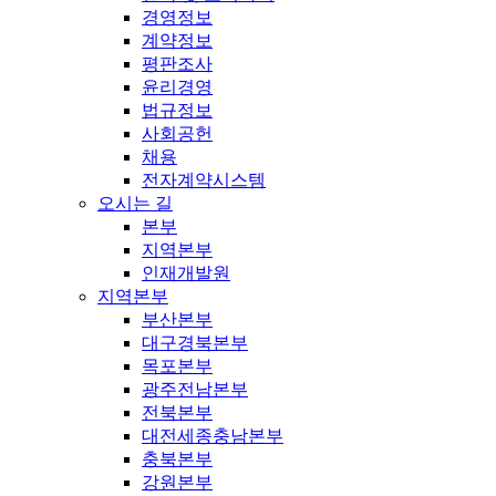
경영정보
계약정보
평판조사
윤리경영
법규정보
사회공헌
채용
전자계약시스템
오시는 길
본부
지역본부
인재개발원
지역본부
부산본부
대구경북본부
목포본부
광주전남본부
전북본부
대전세종충남본부
충북본부
강원본부