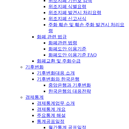
위조지폐 기번호 검색
위조지폐 식별요령
위조지폐 발견시 처리요령
위조지폐 신고서식
주화 훼손 및 훼손 주화 발견시 처리요
령
화폐 관련 법규
화폐관련 법령
화폐도안 이용기준
화폐도안 이용기준 FAQ
화폐교환 및 주화수급
기후변화
기후변화대응 소개
기후변화와 한국은행
중앙은행과 기후변화
한국은행의 대응전략
경제통계
경제통계업무 소개
경제통계 개요
주요통계 해설
통계공표일정
월간통계 공표일정