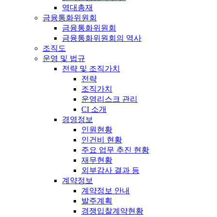
역대총재
금융통화위원회
금융통화위원회
금융통화위원회의 역사
조직도
운영 및 법규
전략 및 조직가치
전략
조직가치
운영리스크 관리
CI 소개
경영정보
인원현황
인건비 현황
주요 업무 추진 현황
재무현황
외부감사 결과 등
계약정보
계약정보 안내
발주계획
경쟁입찰계약현황