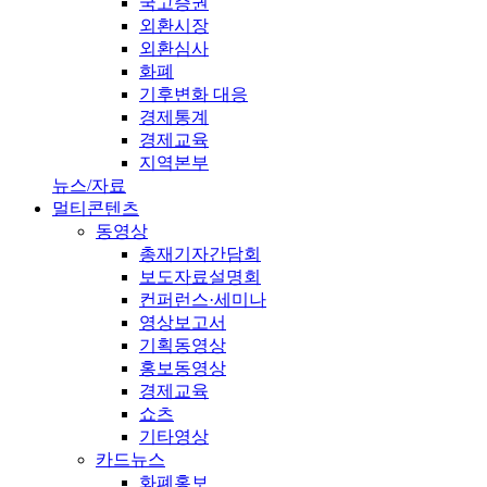
국고증권
외환시장
외환심사
화폐
기후변화 대응
경제통계
경제교육
지역본부
뉴스/자료
멀티콘텐츠
동영상
총재기자간담회
보도자료설명회
컨퍼런스·세미나
영상보고서
기획동영상
홍보동영상
경제교육
쇼츠
기타영상
카드뉴스
화폐홍보