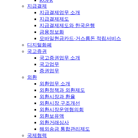
KOFR
지급결제
지급결제업무 소개
지급결제제도
지급결제제도와 한국은행
금융정보화
모바일현금카드·거스름돈 적립서비스
디지털화폐
국고증권
국고증권업무 소개
국고업무
증권업무
외환
외환업무 소개
외환정책과 외환제도
외환시장과 환율
외환시장 구조개선
외환시장운영협의회
외환보유액
외환거래심사
해외송금 통합관리제도
국제협력