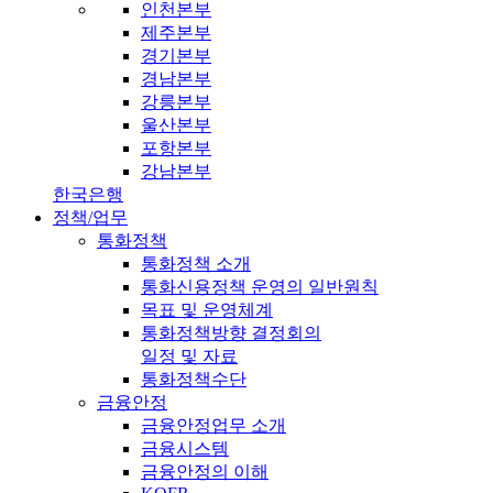
인천본부
제주본부
경기본부
경남본부
강릉본부
울산본부
포항본부
강남본부
한국은행
정책/업무
통화정책
통화정책 소개
통화신용정책 운영의 일반원칙
목표 및 운영체계
통화정책방향 결정회의
일정 및 자료
통화정책수단
금융안정
금융안정업무 소개
금융시스템
금융안정의 이해