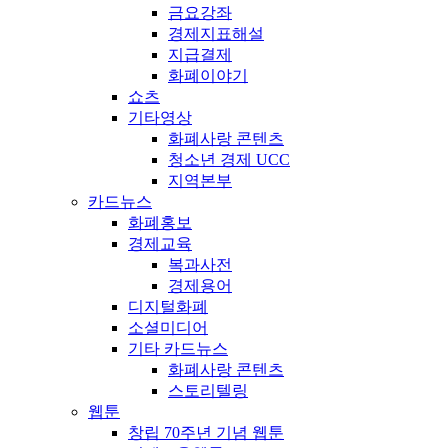
금요강좌
경제지표해설
지급결제
화폐이야기
쇼츠
기타영상
화폐사랑 콘텐츠
청소년 경제 UCC
지역본부
카드뉴스
화폐홍보
경제교육
복과사전
경제용어
디지털화폐
소셜미디어
기타 카드뉴스
화폐사랑 콘텐츠
스토리텔링
웹툰
창립 70주년 기념 웹툰