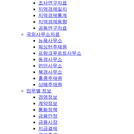
조사연구자료
지역경제일지
지역경제통계
지역경제동향
공동연구자료
국외사무소자료
뉴욕사무소
워싱턴주재원
프랑크푸르트사무소
동경사무소
런던사무소
북경사무소
홍콩주재원
상해주재원
업무별 정보
경영정보
계약정보
통화정책
금융안정
금융시장
지급결제