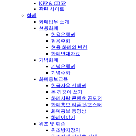
KPP & CBSP
관련 사이트
화폐
화폐업무 소개
현용화폐
현용은행권
현용주화
현용 화폐의 변천
화폐연대자료
기념화폐
기념은행권
기념주화
화폐홍보교육
현금사용 선택권
돈 깨끗이 쓰기
화폐사랑 콘텐츠 공모전
화폐홍보 리플릿/포스터
화폐홍보 동영상
화폐이야기
위조 및 훼손
위조방지장치