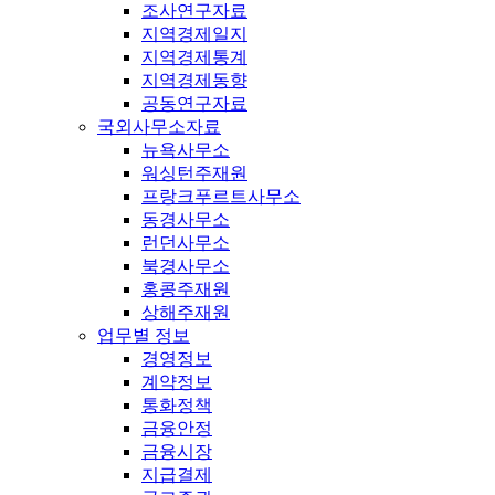
조사연구자료
지역경제일지
지역경제통계
지역경제동향
공동연구자료
국외사무소자료
뉴욕사무소
워싱턴주재원
프랑크푸르트사무소
동경사무소
런던사무소
북경사무소
홍콩주재원
상해주재원
업무별 정보
경영정보
계약정보
통화정책
금융안정
금융시장
지급결제