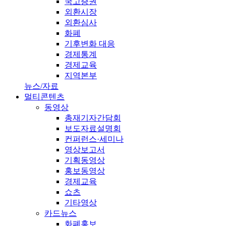
국고증권
외환시장
외환심사
화폐
기후변화 대응
경제통계
경제교육
지역본부
뉴스/자료
멀티콘텐츠
동영상
총재기자간담회
보도자료설명회
컨퍼런스·세미나
영상보고서
기획동영상
홍보동영상
경제교육
쇼츠
기타영상
카드뉴스
화폐홍보