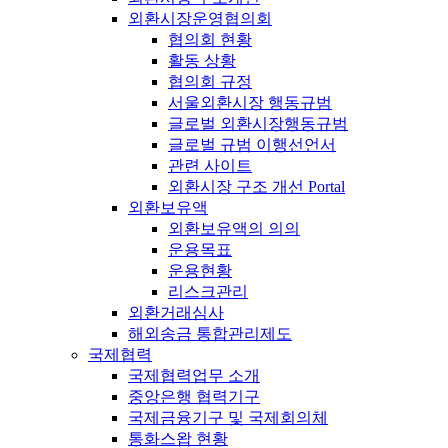
외환시장운영협의회
협의회 현황
활동 상황
협의회 규정
서울외환시장 행동규범
글로벌 외환시장행동규범
글로벌 규범 이행선언서
관련 사이트
외환시장 구조 개선 Portal
외환보유액
외환보유액의 의의
운용목표
운용현황
리스크관리
외환거래심사
해외송금 통합관리제도
국제협력
국제협력업무 소개
중앙은행 협력기구
국제금융기구 및 국제회의체
통화스왑 현황