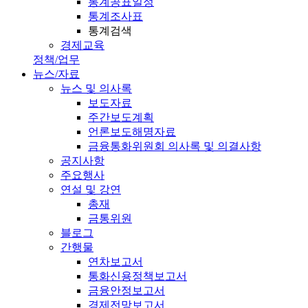
통계공표일정
통계조사표
통계검색
경제교육
정책/업무
뉴스/자료
뉴스 및 의사록
보도자료
주간보도계획
언론보도해명자료
금융통화위원회 의사록 및 의결사항
공지사항
주요행사
연설 및 강연
총재
금통위원
블로그
간행물
연차보고서
통화신용정책보고서
금융안정보고서
경제전망보고서