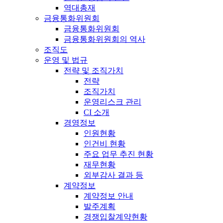
역대총재
금융통화위원회
금융통화위원회
금융통화위원회의 역사
조직도
운영 및 법규
전략 및 조직가치
전략
조직가치
운영리스크 관리
CI 소개
경영정보
인원현황
인건비 현황
주요 업무 추진 현황
재무현황
외부감사 결과 등
계약정보
계약정보 안내
발주계획
경쟁입찰계약현황