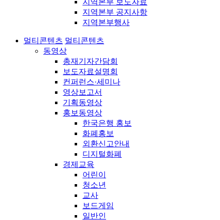
지역본부 보도자료
지역본부 공지사항
지역본부행사
멀티콘텐츠
멀티콘텐츠
동영상
총재기자간담회
보도자료설명회
컨퍼런스·세미나
영상보고서
기획동영상
홍보동영상
한국은행 홍보
화폐홍보
외환신고안내
디지털화폐
경제교육
어린이
청소년
교사
보드게임
일반인