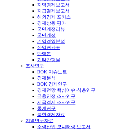
지역경제보고서
지급결제보고서
해외경제 포커스
경제상황 평가
국민계정리뷰
국민계정
기업경영분석
산업연관표
단행본
기타간행물
조사연구
BOK 이슈노트
경제분석
BOK 경제연구
경제전망 핵심이슈·심층연구
금융안정 조사연구
지급결제 조사연구
통계연구
북한경제자료
지역연구자료
주력산업 모니터링 보고서