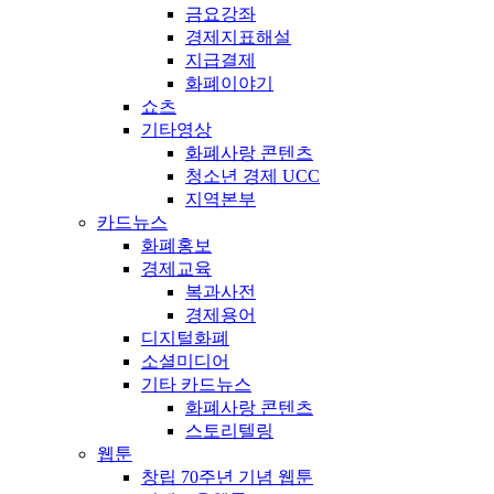
금요강좌
경제지표해설
지급결제
화폐이야기
쇼츠
기타영상
화폐사랑 콘텐츠
청소년 경제 UCC
지역본부
카드뉴스
화폐홍보
경제교육
복과사전
경제용어
디지털화폐
소셜미디어
기타 카드뉴스
화폐사랑 콘텐츠
스토리텔링
웹툰
창립 70주년 기념 웹툰