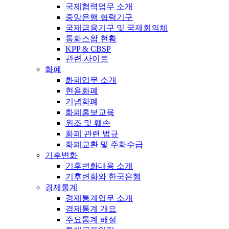
국제협력업무 소개
중앙은행 협력기구
국제금융기구 및 국제회의체
통화스왑 현황
KPP & CBSP
관련 사이트
화폐
화폐업무 소개
현용화폐
기념화폐
화폐홍보교육
위조 및 훼손
화폐 관련 법규
화폐교환 및 주화수급
기후변화
기후변화대응 소개
기후변화와 한국은행
경제통계
경제통계업무 소개
경제통계 개요
주요통계 해설