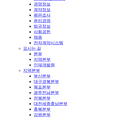
경영정보
계약정보
평판조사
윤리경영
법규정보
사회공헌
채용
전자계약시스템
오시는 길
본부
지역본부
인재개발원
지역본부
부산본부
대구경북본부
목포본부
광주전남본부
전북본부
대전세종충남본부
충북본부
강원본부