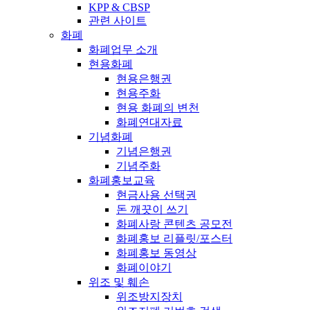
KPP & CBSP
관련 사이트
화폐
화폐업무 소개
현용화폐
현용은행권
현용주화
현용 화폐의 변천
화폐연대자료
기념화폐
기념은행권
기념주화
화폐홍보교육
현금사용 선택권
돈 깨끗이 쓰기
화폐사랑 콘텐츠 공모전
화폐홍보 리플릿/포스터
화폐홍보 동영상
화폐이야기
위조 및 훼손
위조방지장치