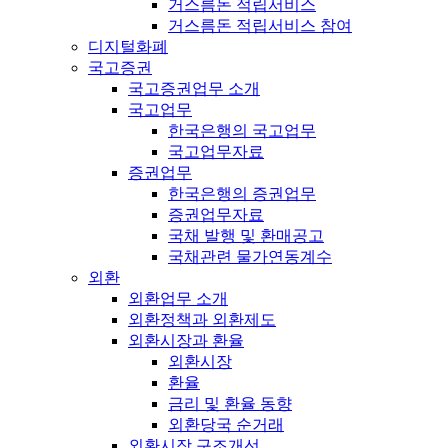
거스름돈 적립서비스
거스름돈 적립서비스 참여
디지털화폐
국고증권
국고증권업무 소개
국고업무
한국은행의 국고업무
국고업무자료
증권업무
한국은행의 증권업무
증권업무자료
국채 발행 및 환매공고
국채관련 물가연동계수
외환
외환업무 소개
외환정책과 외환제도
외환시장과 환율
외환시장
환율
금리 및 환율 동향
외환당국 순거래
외환시장 구조개선