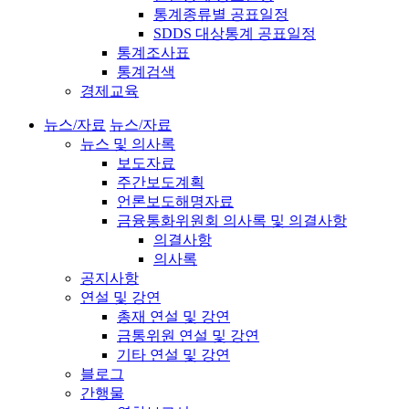
통계종류별 공표일정
SDDS 대상통계 공표일정
통계조사표
통계검색
경제교육
뉴스/자료
뉴스/자료
뉴스 및 의사록
보도자료
주간보도계획
언론보도해명자료
금융통화위원회 의사록 및 의결사항
의결사항
의사록
공지사항
연설 및 강연
총재 연설 및 강연
금통위원 연설 및 강연
기타 연설 및 강연
블로그
간행물