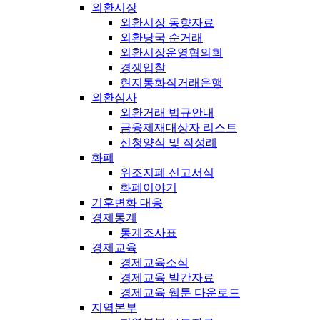
외환시장
외환시장 동향자료
외환당국 순거래
외환시장운영협의회
경쟁입찰
현지통화직거래은행
외환심사
외환거래 법규안내
금융제재대상자 리스트
신청양식 및 작성례
화폐
위조지폐 신고서식
화폐이야기
기후변화 대응
경제통계
통계조사표
경제교육
경제교육소식
경제교육 발간자료
경제교육 웹툰 다운로드
지역본부