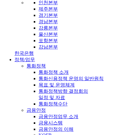
인천본부
제주본부
경기본부
경남본부
강릉본부
울산본부
포항본부
강남본부
한국은행
정책/업무
통화정책
통화정책 소개
통화신용정책 운영의 일반원칙
목표 및 운영체계
통화정책방향 결정회의
일정 및 자료
통화정책수단
금융안정
금융안정업무 소개
금융시스템
금융안정의 이해