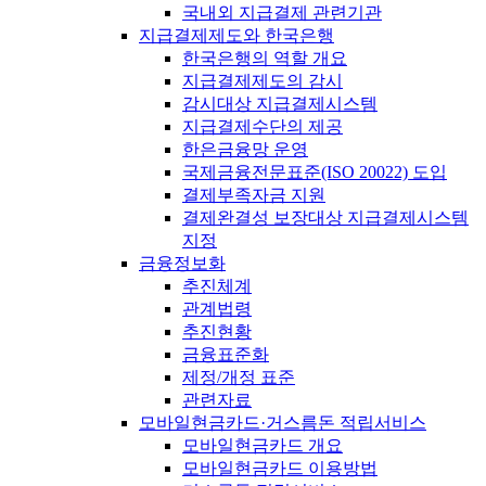
국내외 지급결제 관련기관
지급결제제도와 한국은행
한국은행의 역할 개요
지급결제제도의 감시
감시대상 지급결제시스템
지급결제수단의 제공
한은금융망 운영
국제금융전문표준(ISO 20022) 도입
결제부족자금 지원
결제완결성 보장대상 지급결제시스템
지정
금융정보화
추진체계
관계법령
추진현황
금융표준화
제정/개정 표준
관련자료
모바일현금카드·거스름돈 적립서비스
모바일현금카드 개요
모바일현금카드 이용방법