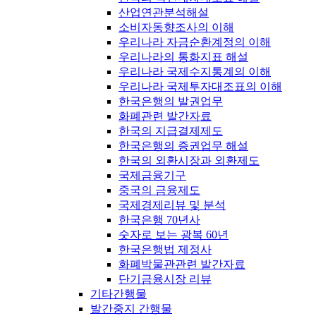
산업연관분석해설
소비자동향조사의 이해
우리나라 자금순환계정의 이해
우리나라의 통화지표 해설
우리나라 국제수지통계의 이해
우리나라 국제투자대조표의 이해
한국은행의 발권업무
화폐관련 발간자료
한국의 지급결제제도
한국은행의 증권업무 해설
한국의 외환시장과 외환제도
국제금융기구
중국의 금융제도
국제경제리뷰 및 분석
한국은행 70년사
숫자로 보는 광복 60년
한국은행법 제정사
화폐박물관관련 발간자료
단기금융시장 리뷰
기타간행물
발간중지 간행물