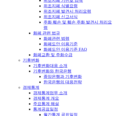
위조지폐 기번호 검색
위조지폐 식별요령
위조지폐 발견시 처리요령
위조지폐 신고서식
주화 훼손 및 훼손 주화 발견시 처리요
령
화폐 관련 법규
화폐관련 법령
화폐도안 이용기준
화폐도안 이용기준 FAQ
화폐교환 및 주화수급
기후변화
기후변화대응 소개
기후변화와 한국은행
중앙은행과 기후변화
한국은행의 대응전략
경제통계
경제통계업무 소개
경제통계 개요
주요통계 해설
통계공표일정
월간통계 공표일정