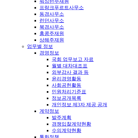
워싱턴주재원
프랑크푸르트사무소
동경사무소
런던사무소
북경사무소
홍콩주재원
상해주재원
업무별 정보
경영정보
국회 업무보고 자료
월별 대차대조표
외부감사 결과 등
윤리경영활동
사회공헌활동
민원처리기준표
정보공개목록
개인정보 제3자 제공 공개
계약정보
발주계획
경쟁입찰계약현황
수의계약현황
통화정책