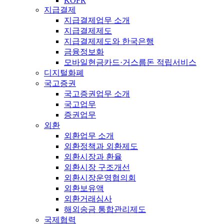
KOFR
지급결제
지급결제업무 소개
지급결제제도
지급결제제도와 한국은행
금융정보화
모바일현금카드·거스름돈 적립서비스
디지털화폐
국고증권
국고증권업무 소개
국고업무
증권업무
외환
외환업무 소개
외환정책과 외환제도
외환시장과 환율
외환시장 구조개선
외환시장운영협의회
외환보유액
외환거래심사
해외송금 통합관리제도
국제협력