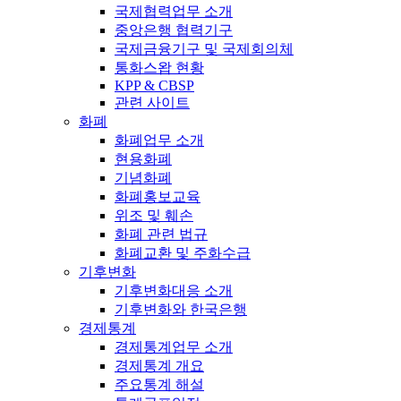
국제협력업무 소개
중앙은행 협력기구
국제금융기구 및 국제회의체
통화스왑 현황
KPP & CBSP
관련 사이트
화폐
화폐업무 소개
현용화폐
기념화폐
화폐홍보교육
위조 및 훼손
화폐 관련 법규
화폐교환 및 주화수급
기후변화
기후변화대응 소개
기후변화와 한국은행
경제통계
경제통계업무 소개
경제통계 개요
주요통계 해설