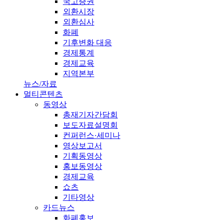
국고증권
외환시장
외환심사
화폐
기후변화 대응
경제통계
경제교육
지역본부
뉴스/자료
멀티콘텐츠
동영상
총재기자간담회
보도자료설명회
컨퍼런스·세미나
영상보고서
기획동영상
홍보동영상
경제교육
쇼츠
기타영상
카드뉴스
화폐홍보