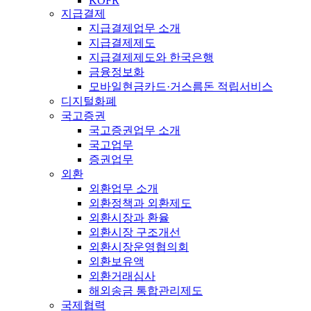
KOFR
지급결제
지급결제업무 소개
지급결제제도
지급결제제도와 한국은행
금융정보화
모바일현금카드·거스름돈 적립서비스
디지털화폐
국고증권
국고증권업무 소개
국고업무
증권업무
외환
외환업무 소개
외환정책과 외환제도
외환시장과 환율
외환시장 구조개선
외환시장운영협의회
외환보유액
외환거래심사
해외송금 통합관리제도
국제협력