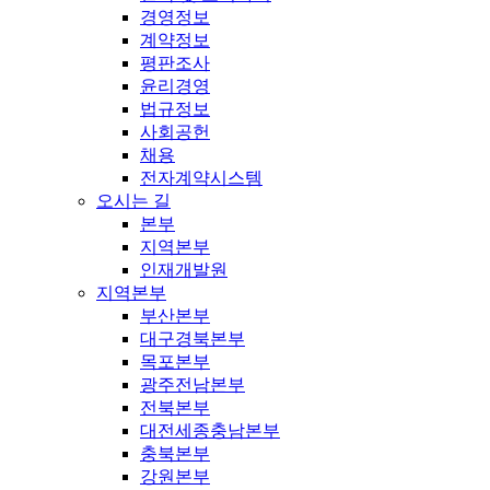
경영정보
계약정보
평판조사
윤리경영
법규정보
사회공헌
채용
전자계약시스템
오시는 길
본부
지역본부
인재개발원
지역본부
부산본부
대구경북본부
목포본부
광주전남본부
전북본부
대전세종충남본부
충북본부
강원본부