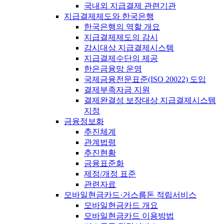
국내외 지급결제 관련기관
지급결제제도와 한국은행
한국은행의 역할 개요
지급결제제도의 감시
감시대상 지급결제시스템
지급결제수단의 제공
한은금융망 운영
국제금융전문표준(ISO 20022) 도입
결제부족자금 지원
결제완결성 보장대상 지급결제시스템
지정
금융정보화
추진체계
관계법령
추진현황
금융표준화
제정/개정 표준
관련자료
모바일현금카드·거스름돈 적립서비스
모바일현금카드 개요
모바일현금카드 이용방법