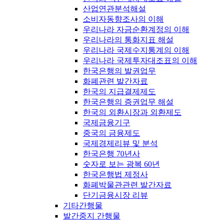
산업연관분석해설
소비자동향조사의 이해
우리나라 자금순환계정의 이해
우리나라의 통화지표 해설
우리나라 국제수지통계의 이해
우리나라 국제투자대조표의 이해
한국은행의 발권업무
화폐관련 발간자료
한국의 지급결제제도
한국은행의 증권업무 해설
한국의 외환시장과 외환제도
국제금융기구
중국의 금융제도
국제경제리뷰 및 분석
한국은행 70년사
숫자로 보는 광복 60년
한국은행법 제정사
화폐박물관관련 발간자료
단기금융시장 리뷰
기타간행물
발간중지 간행물