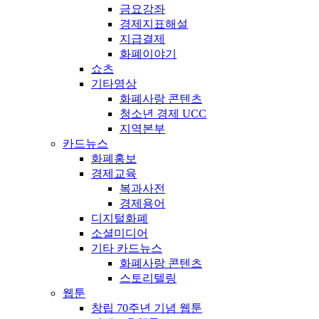
금요강좌
경제지표해설
지급결제
화폐이야기
쇼츠
기타영상
화폐사랑 콘텐츠
청소년 경제 UCC
지역본부
카드뉴스
화폐홍보
경제교육
복과사전
경제용어
디지털화폐
소셜미디어
기타 카드뉴스
화폐사랑 콘텐츠
스토리텔링
웹툰
창립 70주년 기념 웹툰