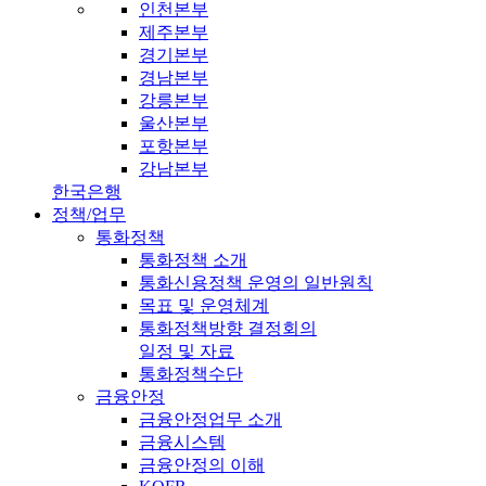
인천본부
제주본부
경기본부
경남본부
강릉본부
울산본부
포항본부
강남본부
한국은행
정책/업무
통화정책
통화정책 소개
통화신용정책 운영의 일반원칙
목표 및 운영체계
통화정책방향 결정회의
일정 및 자료
통화정책수단
금융안정
금융안정업무 소개
금융시스템
금융안정의 이해