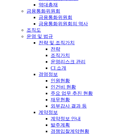
역대총재
금융통화위원회
금융통화위원회
금융통화위원회의 역사
조직도
운영 및 법규
전략 및 조직가치
전략
조직가치
운영리스크 관리
CI 소개
경영정보
인원현황
인건비 현황
주요 업무 추진 현황
재무현황
외부감사 결과 등
계약정보
계약정보 안내
발주계획
경쟁입찰계약현황