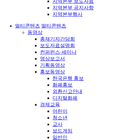
지역본부 보도자료
지역본부 공지사항
지역본부행사
멀티콘텐츠
멀티콘텐츠
동영상
총재기자간담회
보도자료설명회
컨퍼런스·세미나
영상보고서
기획동영상
홍보동영상
한국은행 홍보
화폐홍보
외환신고안내
디지털화폐
경제교육
어린이
청소년
교사
보드게임
일반인