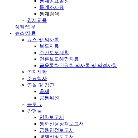
통계공표일정
통계조사표
통계검색
경제교육
정책/업무
뉴스/자료
뉴스 및 의사록
보도자료
주간보도계획
언론보도해명자료
금융통화위원회 의사록 및 의결사항
공지사항
주요행사
연설 및 강연
총재
금통위원
블로그
간행물
연차보고서
통화신용정책보고서
금융안정보고서
경제전망보고서