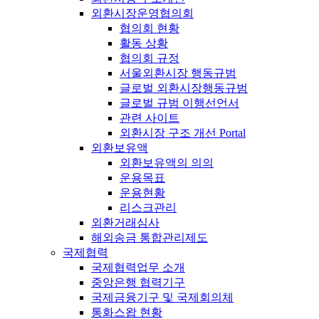
외환시장운영협의회
협의회 현황
활동 상황
협의회 규정
서울외환시장 행동규범
글로벌 외환시장행동규범
글로벌 규범 이행선언서
관련 사이트
외환시장 구조 개선 Portal
외환보유액
외환보유액의 의의
운용목표
운용현황
리스크관리
외환거래심사
해외송금 통합관리제도
국제협력
국제협력업무 소개
중앙은행 협력기구
국제금융기구 및 국제회의체
통화스왑 현황