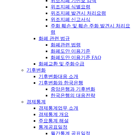
위조지폐 기번호 검색
위조지폐 식별요령
위조지폐 발견시 처리요령
위조지폐 신고서식
주화 훼손 및 훼손 주화 발견시 처리요
령
화폐 관련 법규
화폐관련 법령
화폐도안 이용기준
화폐도안 이용기준 FAQ
화폐교환 및 주화수급
기후변화
기후변화대응 소개
기후변화와 한국은행
중앙은행과 기후변화
한국은행의 대응전략
경제통계
경제통계업무 소개
경제통계 개요
주요통계 해설
통계공표일정
월간통계 공표일정