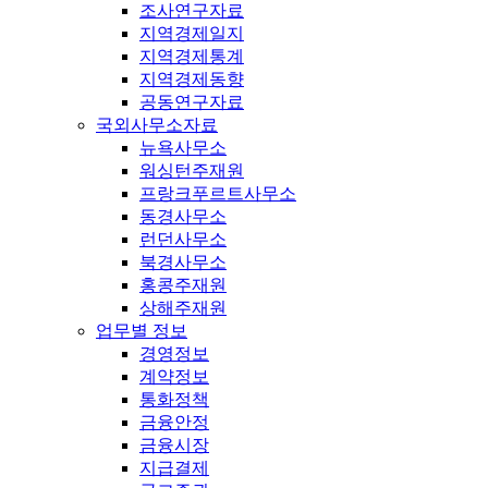
조사연구자료
지역경제일지
지역경제통계
지역경제동향
공동연구자료
국외사무소자료
뉴욕사무소
워싱턴주재원
프랑크푸르트사무소
동경사무소
런던사무소
북경사무소
홍콩주재원
상해주재원
업무별 정보
경영정보
계약정보
통화정책
금융안정
금융시장
지급결제