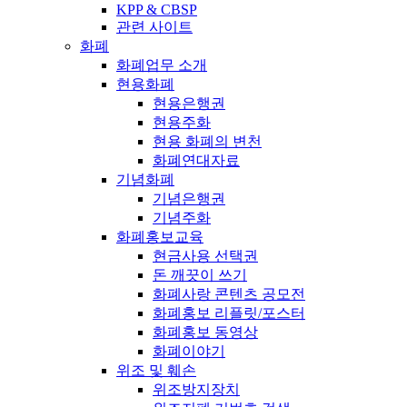
KPP & CBSP
관련 사이트
화폐
화폐업무 소개
현용화폐
현용은행권
현용주화
현용 화폐의 변천
화폐연대자료
기념화폐
기념은행권
기념주화
화폐홍보교육
현금사용 선택권
돈 깨끗이 쓰기
화폐사랑 콘텐츠 공모전
화폐홍보 리플릿/포스터
화폐홍보 동영상
화폐이야기
위조 및 훼손
위조방지장치