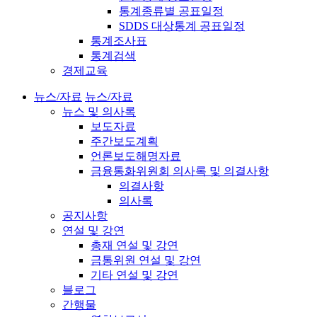
통계종류별 공표일정
SDDS 대상통계 공표일정
통계조사표
통계검색
경제교육
뉴스/자료
뉴스/자료
뉴스 및 의사록
보도자료
주간보도계획
언론보도해명자료
금융통화위원회 의사록 및 의결사항
의결사항
의사록
공지사항
연설 및 강연
총재 연설 및 강연
금통위원 연설 및 강연
기타 연설 및 강연
블로그
간행물