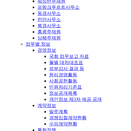
워싱턴주재원
프랑크푸르트사무소
동경사무소
런던사무소
북경사무소
홍콩주재원
상해주재원
업무별 정보
경영정보
국회 업무보고 자료
월별 대차대조표
외부감사 결과 등
윤리경영활동
사회공헌활동
민원처리기준표
정보공개목록
개인정보 제3자 제공 공개
계약정보
발주계획
경쟁입찰계약현황
수의계약현황
통화정책