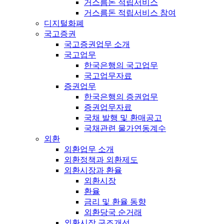
거스름돈 적립서비스
거스름돈 적립서비스 참여
디지털화폐
국고증권
국고증권업무 소개
국고업무
한국은행의 국고업무
국고업무자료
증권업무
한국은행의 증권업무
증권업무자료
국채 발행 및 환매공고
국채관련 물가연동계수
외환
외환업무 소개
외환정책과 외환제도
외환시장과 환율
외환시장
환율
금리 및 환율 동향
외환당국 순거래
외환시장 구조개선