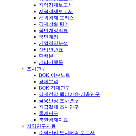
지역경제보고서
지급결제보고서
해외경제 포커스
경제상황 평가
국민계정리뷰
국민계정
기업경영분석
산업연관표
단행본
기타간행물
조사연구
BOK 이슈노트
경제분석
BOK 경제연구
경제전망 핵심이슈·심층연구
금융안정 조사연구
지급결제 조사연구
통계연구
북한경제자료
지역연구자료
주력산업 모니터링 보고서