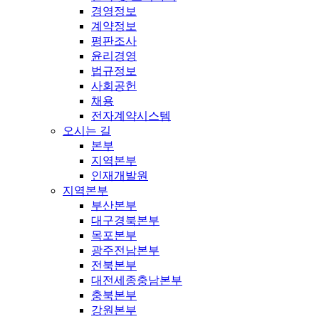
경영정보
계약정보
평판조사
윤리경영
법규정보
사회공헌
채용
전자계약시스템
오시는 길
본부
지역본부
인재개발원
지역본부
부산본부
대구경북본부
목포본부
광주전남본부
전북본부
대전세종충남본부
충북본부
강원본부