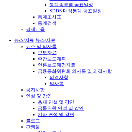
통계종류별 공표일정
SDDS 대상통계 공표일정
통계조사표
통계검색
경제교육
뉴스/자료
뉴스/자료
뉴스 및 의사록
보도자료
주간보도계획
언론보도해명자료
금융통화위원회 의사록 및 의결사항
의결사항
의사록
공지사항
연설 및 강연
총재 연설 및 강연
금통위원 연설 및 강연
기타 연설 및 강연
블로그
간행물