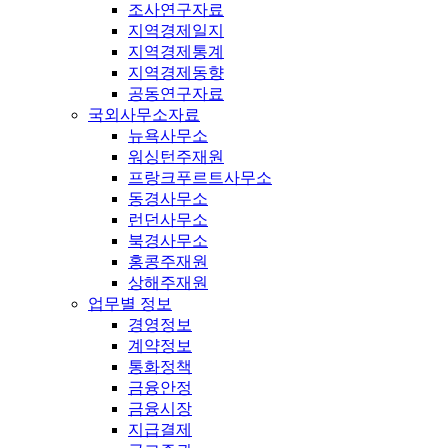
조사연구자료
지역경제일지
지역경제통계
지역경제동향
공동연구자료
국외사무소자료
뉴욕사무소
워싱턴주재원
프랑크푸르트사무소
동경사무소
런던사무소
북경사무소
홍콩주재원
상해주재원
업무별 정보
경영정보
계약정보
통화정책
금융안정
금융시장
지급결제