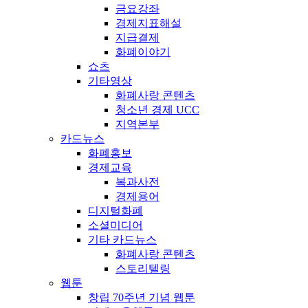
금요강좌
경제지표해설
지급결제
화폐이야기
쇼츠
기타영상
화폐사랑 콘텐츠
청소년 경제 UCC
지역본부
카드뉴스
화폐홍보
경제교육
복과사전
경제용어
디지털화폐
소셜미디어
기타 카드뉴스
화폐사랑 콘텐츠
스토리텔링
웹툰
창립 70주년 기념 웹툰