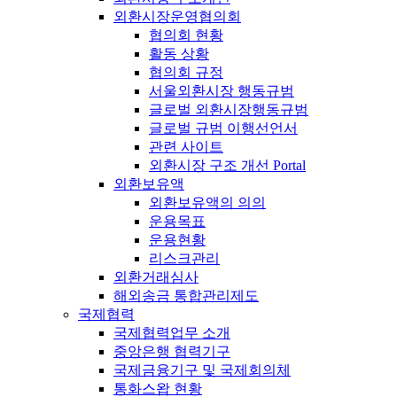
외환시장운영협의회
협의회 현황
활동 상황
협의회 규정
서울외환시장 행동규범
글로벌 외환시장행동규범
글로벌 규범 이행선언서
관련 사이트
외환시장 구조 개선 Portal
외환보유액
외환보유액의 의의
운용목표
운용현황
리스크관리
외환거래심사
해외송금 통합관리제도
국제협력
국제협력업무 소개
중앙은행 협력기구
국제금융기구 및 국제회의체
통화스왑 현황