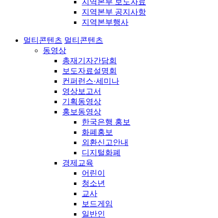
지역본부 보도자료
지역본부 공지사항
지역본부행사
멀티콘텐츠
멀티콘텐츠
동영상
총재기자간담회
보도자료설명회
컨퍼런스·세미나
영상보고서
기획동영상
홍보동영상
한국은행 홍보
화폐홍보
외환신고안내
디지털화폐
경제교육
어린이
청소년
교사
보드게임
일반인