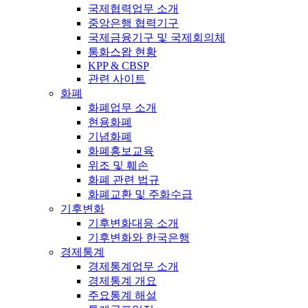
국제협력업무 소개
중앙은행 협력기구
국제금융기구 및 국제회의체
통화스왑 현황
KPP & CBSP
관련 사이트
화폐
화폐업무 소개
현용화폐
기념화폐
화폐홍보교육
위조 및 훼손
화폐 관련 법규
화폐교환 및 주화수급
기후변화
기후변화대응 소개
기후변화와 한국은행
경제통계
경제통계업무 소개
경제통계 개요
주요통계 해설