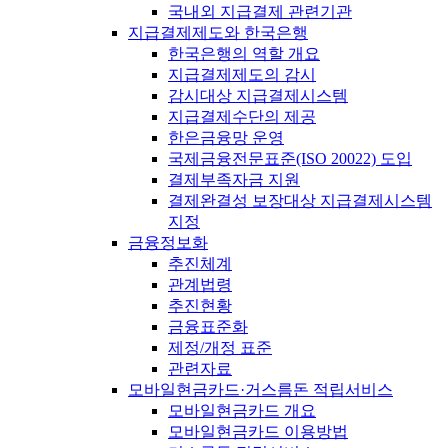
국내외 지급결제 관련기관
지급결제제도와 한국은행
한국은행의 역할 개요
지급결제제도의 감시
감시대상 지급결제시스템
지급결제수단의 제공
한은금융망 운영
국제금융전문표준(ISO 20022) 도입
결제부족자금 지원
결제완결성 보장대상 지급결제시스템
지정
금융정보화
추진체계
관계법령
추진현황
금융표준화
제정/개정 표준
관련자료
모바일현금카드·거스름돈 적립서비스
모바일현금카드 개요
모바일현금카드 이용방법