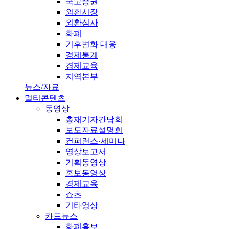
국고증권
외환시장
외환심사
화폐
기후변화 대응
경제통계
경제교육
지역본부
뉴스/자료
멀티콘텐츠
동영상
총재기자간담회
보도자료설명회
컨퍼런스·세미나
영상보고서
기획동영상
홍보동영상
경제교육
쇼츠
기타영상
카드뉴스
화폐홍보