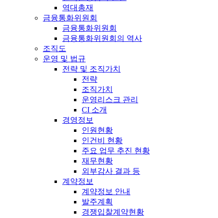
역대총재
금융통화위원회
금융통화위원회
금융통화위원회의 역사
조직도
운영 및 법규
전략 및 조직가치
전략
조직가치
운영리스크 관리
CI 소개
경영정보
인원현황
인건비 현황
주요 업무 추진 현황
재무현황
외부감사 결과 등
계약정보
계약정보 안내
발주계획
경쟁입찰계약현황