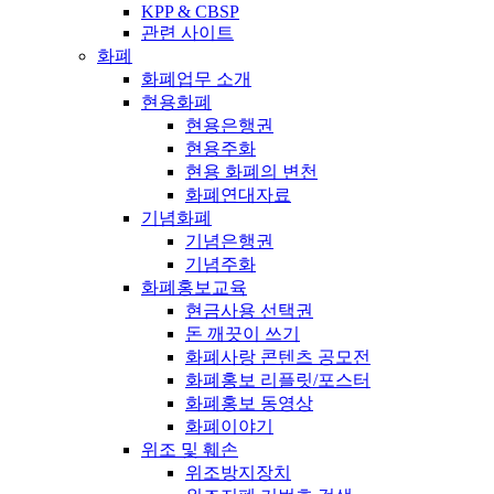
KPP & CBSP
관련 사이트
화폐
화폐업무 소개
현용화폐
현용은행권
현용주화
현용 화폐의 변천
화폐연대자료
기념화폐
기념은행권
기념주화
화폐홍보교육
현금사용 선택권
돈 깨끗이 쓰기
화폐사랑 콘텐츠 공모전
화폐홍보 리플릿/포스터
화폐홍보 동영상
화폐이야기
위조 및 훼손
위조방지장치