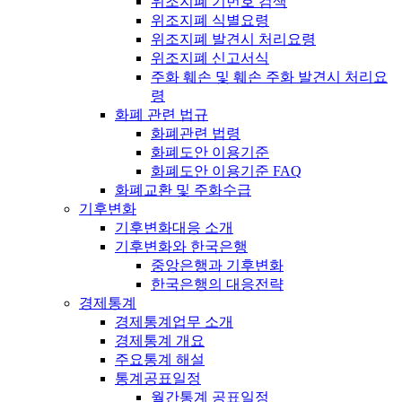
위조지폐 기번호 검색
위조지폐 식별요령
위조지폐 발견시 처리요령
위조지폐 신고서식
주화 훼손 및 훼손 주화 발견시 처리요
령
화폐 관련 법규
화폐관련 법령
화폐도안 이용기준
화폐도안 이용기준 FAQ
화폐교환 및 주화수급
기후변화
기후변화대응 소개
기후변화와 한국은행
중앙은행과 기후변화
한국은행의 대응전략
경제통계
경제통계업무 소개
경제통계 개요
주요통계 해설
통계공표일정
월간통계 공표일정