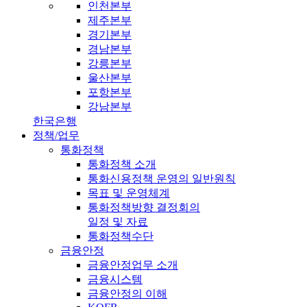
인천본부
제주본부
경기본부
경남본부
강릉본부
울산본부
포항본부
강남본부
한국은행
정책/업무
통화정책
통화정책 소개
통화신용정책 운영의 일반원칙
목표 및 운영체계
통화정책방향 결정회의
일정 및 자료
통화정책수단
금융안정
금융안정업무 소개
금융시스템
금융안정의 이해