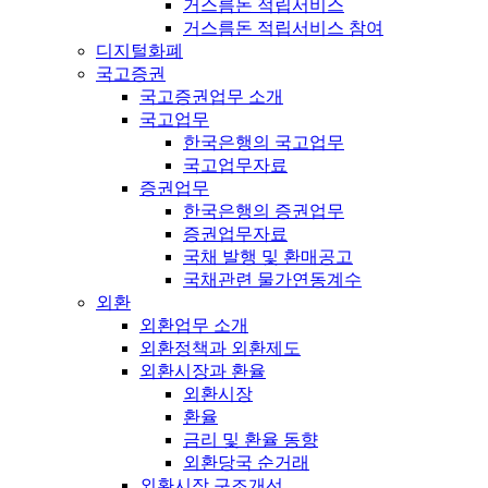
거스름돈 적립서비스
거스름돈 적립서비스 참여
디지털화폐
국고증권
국고증권업무 소개
국고업무
한국은행의 국고업무
국고업무자료
증권업무
한국은행의 증권업무
증권업무자료
국채 발행 및 환매공고
국채관련 물가연동계수
외환
외환업무 소개
외환정책과 외환제도
외환시장과 환율
외환시장
환율
금리 및 환율 동향
외환당국 순거래
외환시장 구조개선