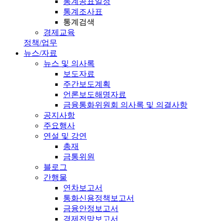
통계공표일정
통계조사표
통계검색
경제교육
정책/업무
뉴스/자료
뉴스 및 의사록
보도자료
주간보도계획
언론보도해명자료
금융통화위원회 의사록 및 의결사항
공지사항
주요행사
연설 및 강연
총재
금통위원
블로그
간행물
연차보고서
통화신용정책보고서
금융안정보고서
경제전망보고서