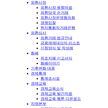
외환시장
외환시장 동향자료
외환당국 순거래
외환시장운영협의회
경쟁입찰
현지통화직거래은행
외환심사
외환거래 법규안내
금융제재대상자 리스트
신청양식 및 작성례
화폐
위조지폐 신고서식
화폐이야기
기후변화 대응
경제통계
통계조사표
경제교육
경제교육소식
경제교육 발간자료
경제교육 웹툰 다운로드
지역본부