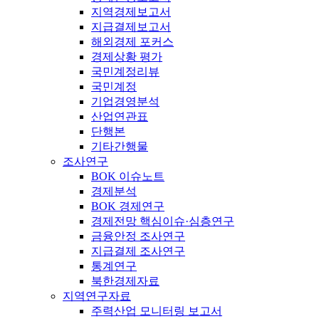
지역경제보고서
지급결제보고서
해외경제 포커스
경제상황 평가
국민계정리뷰
국민계정
기업경영분석
산업연관표
단행본
기타간행물
조사연구
BOK 이슈노트
경제분석
BOK 경제연구
경제전망 핵심이슈·심층연구
금융안정 조사연구
지급결제 조사연구
통계연구
북한경제자료
지역연구자료
주력산업 모니터링 보고서