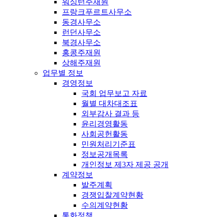
워싱턴주재원
프랑크푸르트사무소
동경사무소
런던사무소
북경사무소
홍콩주재원
상해주재원
업무별 정보
경영정보
국회 업무보고 자료
월별 대차대조표
외부감사 결과 등
윤리경영활동
사회공헌활동
민원처리기준표
정보공개목록
개인정보 제3자 제공 공개
계약정보
발주계획
경쟁입찰계약현황
수의계약현황
통화정책