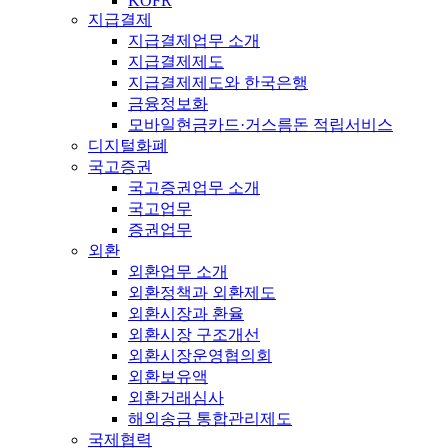
KOFR
지급결제
지급결제업무 소개
지급결제제도
지급결제제도와 한국은행
금융정보화
모바일현금카드·거스름돈 적립서비스
디지털화폐
국고증권
국고증권업무 소개
국고업무
증권업무
외환
외환업무 소개
외환정책과 외환제도
외환시장과 환율
외환시장 구조개선
외환시장운영협의회
외환보유액
외환거래심사
해외송금 통합관리제도
국제협력