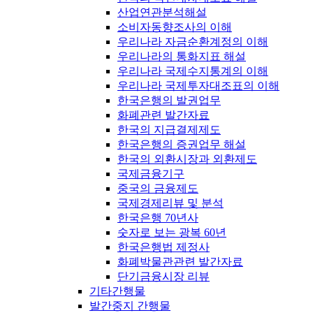
산업연관분석해설
소비자동향조사의 이해
우리나라 자금순환계정의 이해
우리나라의 통화지표 해설
우리나라 국제수지통계의 이해
우리나라 국제투자대조표의 이해
한국은행의 발권업무
화폐관련 발간자료
한국의 지급결제제도
한국은행의 증권업무 해설
한국의 외환시장과 외환제도
국제금융기구
중국의 금융제도
국제경제리뷰 및 분석
한국은행 70년사
숫자로 보는 광복 60년
한국은행법 제정사
화폐박물관관련 발간자료
단기금융시장 리뷰
기타간행물
발간중지 간행물