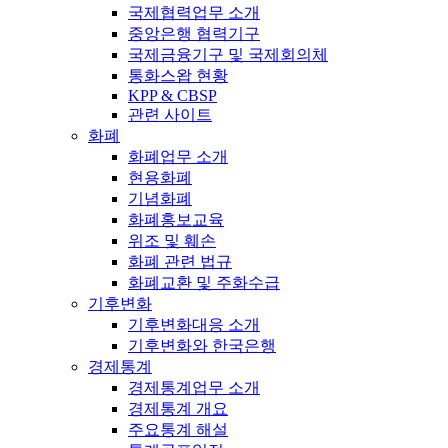
국제협력업무 소개
중앙은행 협력기구
국제금융기구 및 국제회의체
통화스왑 현황
KPP & CBSP
관련 사이트
화폐
화폐업무 소개
현용화폐
기념화폐
화폐홍보교육
위조 및 훼손
화폐 관련 법규
화폐교환 및 주화수급
기후변화
기후변화대응 소개
기후변화와 한국은행
경제통계
경제통계업무 소개
경제통계 개요
주요통계 해설