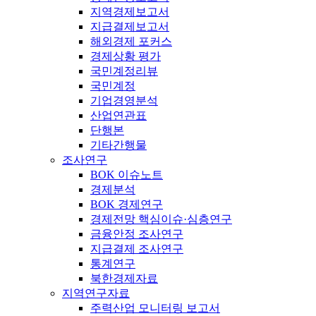
지역경제보고서
지급결제보고서
해외경제 포커스
경제상황 평가
국민계정리뷰
국민계정
기업경영분석
산업연관표
단행본
기타간행물
조사연구
BOK 이슈노트
경제분석
BOK 경제연구
경제전망 핵심이슈·심층연구
금융안정 조사연구
지급결제 조사연구
통계연구
북한경제자료
지역연구자료
주력산업 모니터링 보고서