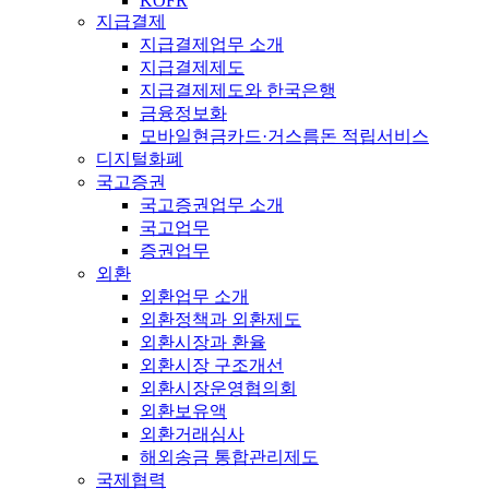
KOFR
지급결제
지급결제업무 소개
지급결제제도
지급결제제도와 한국은행
금융정보화
모바일현금카드·거스름돈 적립서비스
디지털화폐
국고증권
국고증권업무 소개
국고업무
증권업무
외환
외환업무 소개
외환정책과 외환제도
외환시장과 환율
외환시장 구조개선
외환시장운영협의회
외환보유액
외환거래심사
해외송금 통합관리제도
국제협력