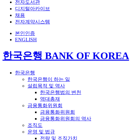
전자도서관
디지털아카이브
채용
전자계약시스템
본인인증
ENGLISH
한국은행 BANK OF KOREA
한국은행
한국은행이 하는 일
설립목적 및 역사
한국은행법의 변천
역대총재
금융통화위원회
금융통화위원회
금융통화위원회의 역사
조직도
운영 및 법규
전략 및 조직가치