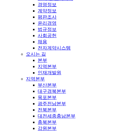
경영정보
계약정보
평판조사
윤리경영
법규정보
사회공헌
채용
전자계약시스템
오시는 길
본부
지역본부
인재개발원
지역본부
부산본부
대구경북본부
목포본부
광주전남본부
전북본부
대전세종충남본부
충북본부
강원본부