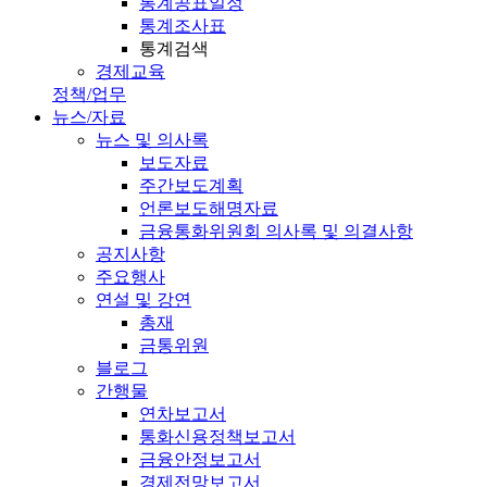
통계공표일정
통계조사표
통계검색
경제교육
정책/업무
뉴스/자료
뉴스 및 의사록
보도자료
주간보도계획
언론보도해명자료
금융통화위원회 의사록 및 의결사항
공지사항
주요행사
연설 및 강연
총재
금통위원
블로그
간행물
연차보고서
통화신용정책보고서
금융안정보고서
경제전망보고서