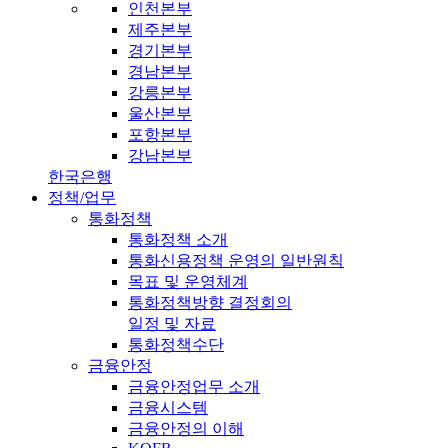
인천본부
제주본부
경기본부
경남본부
강릉본부
울산본부
포항본부
강남본부
한국은행
정책/업무
통화정책
통화정책 소개
통화신용정책 운영의 일반원칙
목표 및 운영체계
통화정책방향 결정회의
일정 및 자료
통화정책수단
금융안정
금융안정업무 소개
금융시스템
금융안정의 이해