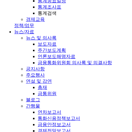
통계공표일정
통계조사표
통계검색
경제교육
정책/업무
뉴스/자료
뉴스 및 의사록
보도자료
주간보도계획
언론보도해명자료
금융통화위원회 의사록 및 의결사항
공지사항
주요행사
연설 및 강연
총재
금통위원
블로그
간행물
연차보고서
통화신용정책보고서
금융안정보고서
경제전망보고서