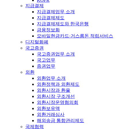
KOFR
지급결제
지급결제업무 소개
지급결제제도
지급결제제도와 한국은행
금융정보화
모바일현금카드·거스름돈 적립서비스
디지털화폐
국고증권
국고증권업무 소개
국고업무
증권업무
외환
외환업무 소개
외환정책과 외환제도
외환시장과 환율
외환시장 구조개선
외환시장운영협의회
외환보유액
외환거래심사
해외송금 통합관리제도
국제협력