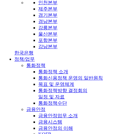
인천본부
제주본부
경기본부
경남본부
강릉본부
울산본부
포항본부
강남본부
한국은행
정책/업무
통화정책
통화정책 소개
통화신용정책 운영의 일반원칙
목표 및 운영체계
통화정책방향 결정회의
일정 및 자료
통화정책수단
금융안정
금융안정업무 소개
금융시스템
금융안정의 이해