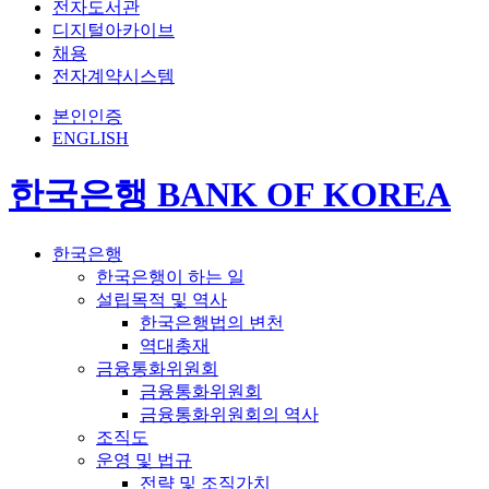
전자도서관
디지털아카이브
채용
전자계약시스템
본인인증
ENGLISH
한국은행 BANK OF KOREA
한국은행
한국은행이 하는 일
설립목적 및 역사
한국은행법의 변천
역대총재
금융통화위원회
금융통화위원회
금융통화위원회의 역사
조직도
운영 및 법규
전략 및 조직가치