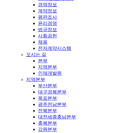
경영정보
계약정보
평판조사
윤리경영
법규정보
사회공헌
채용
전자계약시스템
오시는 길
본부
지역본부
인재개발원
지역본부
부산본부
대구경북본부
목포본부
광주전남본부
전북본부
대전세종충남본부
충북본부
강원본부