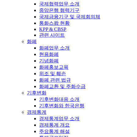
국제협력업무 소개
중앙은행 협력기구
국제금융기구 및 국제회의체
통화스왑 현황
KPP & CBSP
관련 사이트
화폐
화폐업무 소개
현용화폐
기념화폐
화폐홍보교육
위조 및 훼손
화폐 관련 법규
화폐교환 및 주화수급
기후변화
기후변화대응 소개
기후변화와 한국은행
경제통계
경제통계업무 소개
경제통계 개요
주요통계 해설