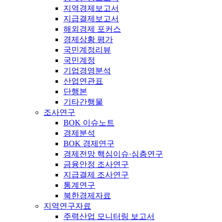
지역경제보고서
지급결제보고서
해외경제 포커스
경제상황 평가
국민계정리뷰
국민계정
기업경영분석
산업연관표
단행본
기타간행물
조사연구
BOK 이슈노트
경제분석
BOK 경제연구
경제전망 핵심이슈·심층연구
금융안정 조사연구
지급결제 조사연구
통계연구
북한경제자료
지역연구자료
주력산업 모니터링 보고서