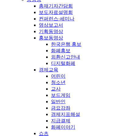
총재기자간담회
보도자료설명회
컨퍼런스·세미나
영상보고서
기획동영상
홍보동영상
한국은행 홍보
화폐홍보
외환신고안내
디지털화폐
경제교육
어린이
청소년
교사
보드게임
일반인
금요강좌
경제지표해설
지급결제
화폐이야기
쇼츠