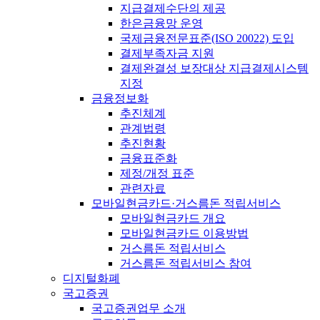
지급결제수단의 제공
한은금융망 운영
국제금융전문표준(ISO 20022) 도입
결제부족자금 지원
결제완결성 보장대상 지급결제시스템
지정
금융정보화
추진체계
관계법령
추진현황
금융표준화
제정/개정 표준
관련자료
모바일현금카드·거스름돈 적립서비스
모바일현금카드 개요
모바일현금카드 이용방법
거스름돈 적립서비스
거스름돈 적립서비스 참여
디지털화폐
국고증권
국고증권업무 소개