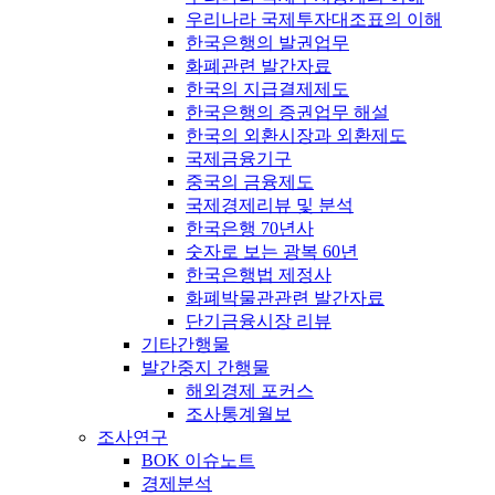
우리나라 국제투자대조표의 이해
한국은행의 발권업무
화폐관련 발간자료
한국의 지급결제제도
한국은행의 증권업무 해설
한국의 외환시장과 외환제도
국제금융기구
중국의 금융제도
국제경제리뷰 및 분석
한국은행 70년사
숫자로 보는 광복 60년
한국은행법 제정사
화폐박물관관련 발간자료
단기금융시장 리뷰
기타간행물
발간중지 간행물
해외경제 포커스
조사통계월보
조사연구
BOK 이슈노트
경제분석