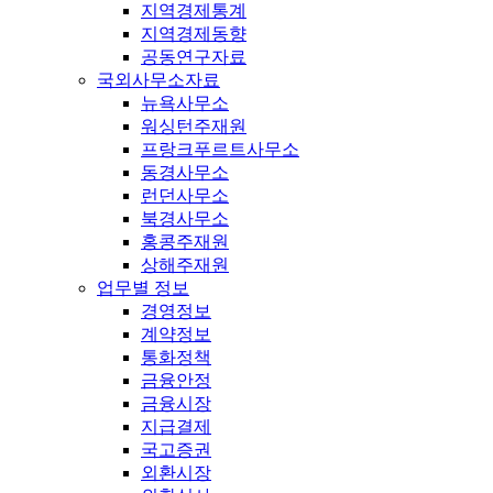
지역경제통계
지역경제동향
공동연구자료
국외사무소자료
뉴욕사무소
워싱턴주재원
프랑크푸르트사무소
동경사무소
런던사무소
북경사무소
홍콩주재원
상해주재원
업무별 정보
경영정보
계약정보
통화정책
금융안정
금융시장
지급결제
국고증권
외환시장