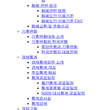
령
화폐 관련 법규
화폐관련 법령
화폐도안 이용기준
화폐도안 이용기준 FAQ
화폐교환 및 주화수급
기후변화
기후변화대응 소개
기후변화와 한국은행
중앙은행과 기후변화
한국은행의 대응전략
경제통계
경제통계업무 소개
경제통계 개요
주요통계 해설
통계공표일정
월간통계 공표일정
통계종류별 공표일정
SDDS 대상통계 공표일정
통계조사표
통계검색
경제교육