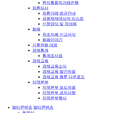
현지통화직거래은행
외환심사
외환거래 법규안내
금융제재대상자 리스트
신청양식 및 작성례
화폐
위조지폐 신고서식
화폐이야기
기후변화 대응
경제통계
통계조사표
경제교육
경제교육소식
경제교육 발간자료
경제교육 웹툰 다운로드
지역본부
지역본부 보도자료
지역본부 공지사항
지역본부행사
멀티콘텐츠
멀티콘텐츠
동영상