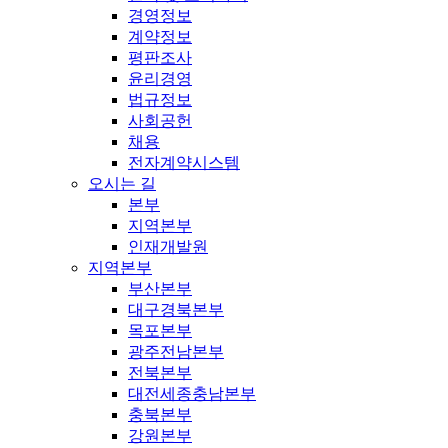
경영정보
계약정보
평판조사
윤리경영
법규정보
사회공헌
채용
전자계약시스템
오시는 길
본부
지역본부
인재개발원
지역본부
부산본부
대구경북본부
목포본부
광주전남본부
전북본부
대전세종충남본부
충북본부
강원본부