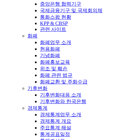
중앙은행 협력기구
국제금융기구 및 국제회의체
통화스왑 현황
KPP & CBSP
관련 사이트
화폐
화폐업무 소개
현용화폐
기념화폐
화폐홍보교육
위조 및 훼손
화폐 관련 법규
화폐교환 및 주화수급
기후변화
기후변화대응 소개
기후변화와 한국은행
경제통계
경제통계업무 소개
경제통계 개요
주요통계 해설
통계공표일정