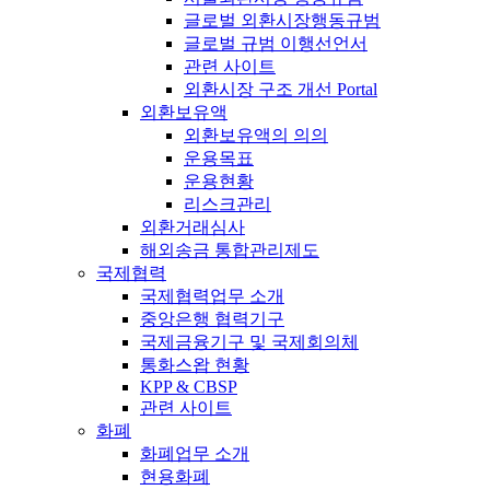
글로벌 외환시장행동규범
글로벌 규범 이행선언서
관련 사이트
외환시장 구조 개선 Portal
외환보유액
외환보유액의 의의
운용목표
운용현황
리스크관리
외환거래심사
해외송금 통합관리제도
국제협력
국제협력업무 소개
중앙은행 협력기구
국제금융기구 및 국제회의체
통화스왑 현황
KPP & CBSP
관련 사이트
화폐
화폐업무 소개
현용화폐