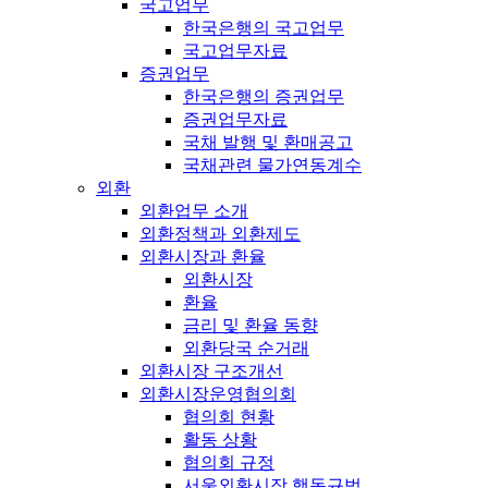
국고업무
한국은행의 국고업무
국고업무자료
증권업무
한국은행의 증권업무
증권업무자료
국채 발행 및 환매공고
국채관련 물가연동계수
외환
외환업무 소개
외환정책과 외환제도
외환시장과 환율
외환시장
환율
금리 및 환율 동향
외환당국 순거래
외환시장 구조개선
외환시장운영협의회
협의회 현황
활동 상황
협의회 규정
서울외환시장 행동규범