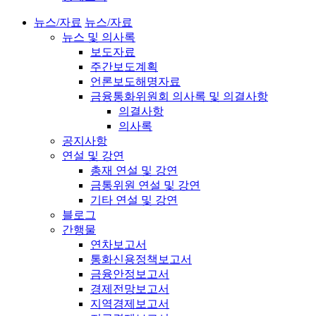
뉴스/자료
뉴스/자료
뉴스 및 의사록
보도자료
주간보도계획
언론보도해명자료
금융통화위원회 의사록 및 의결사항
의결사항
의사록
공지사항
연설 및 강연
총재 연설 및 강연
금통위원 연설 및 강연
기타 연설 및 강연
블로그
간행물
연차보고서
통화신용정책보고서
금융안정보고서
경제전망보고서
지역경제보고서