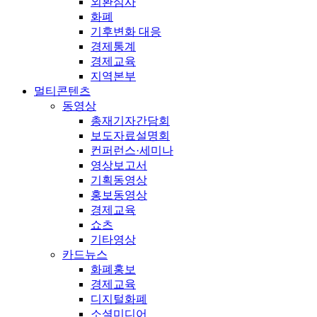
외환심사
화폐
기후변화 대응
경제통계
경제교육
지역본부
멀티콘텐츠
동영상
총재기자간담회
보도자료설명회
컨퍼런스·세미나
영상보고서
기획동영상
홍보동영상
경제교육
쇼츠
기타영상
카드뉴스
화폐홍보
경제교육
디지털화폐
소셜미디어