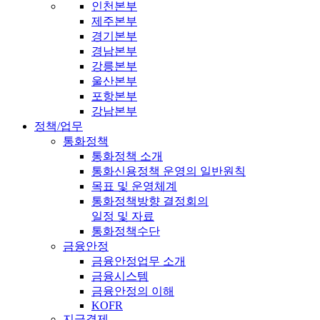
인천본부
제주본부
경기본부
경남본부
강릉본부
울산본부
포항본부
강남본부
정책/업무
통화정책
통화정책 소개
통화신용정책 운영의 일반원칙
목표 및 운영체계
통화정책방향 결정회의
일정 및 자료
통화정책수단
금융안정
금융안정업무 소개
금융시스템
금융안정의 이해
KOFR
지급결제