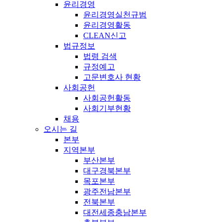
윤리경영
윤리경영실천규범
윤리경영활동
CLEAN신고
법규정보
법령 검색
규정예고
고문변호사 현황
사회공헌
사회공헌활동
사회기부현황
채용
오시는 길
본부
지역본부
부산본부
대구경북본부
목포본부
광주전남본부
전북본부
대전세종충남본부