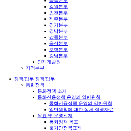
충북본부
강원본부
인천본부
제주본부
경기본부
경남본부
강릉본부
울산본부
포항본부
강남본부
인재개발원
지역본부
정책/업무
정책/업무
통화정책
통화정책 소개
통화신용정책 운영의 일반원칙
통화신용정책 운영의 일반원칙
일반원칙에 대한 상세 설명자료
목표 및 운영체계
통화정책 목표
물가안정목표제