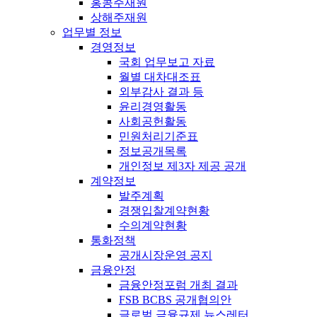
홍콩주재원
상해주재원
업무별 정보
경영정보
국회 업무보고 자료
월별 대차대조표
외부감사 결과 등
윤리경영활동
사회공헌활동
민원처리기준표
정보공개목록
개인정보 제3자 제공 공개
계약정보
발주계획
경쟁입찰계약현황
수의계약현황
통화정책
공개시장운영 공지
금융안정
금융안정포럼 개최 결과
FSB BCBS 공개협의안
글로벌 금융규제 뉴스레터