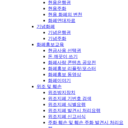
현용은행권
현용주화
현용 화폐의 변천
화폐연대자료
기념화폐
기념은행권
기념주화
화폐홍보교육
현금사용 선택권
돈 깨끗이 쓰기
화폐사랑 콘텐츠 공모전
화폐홍보 리플릿/포스터
화폐홍보 동영상
화폐이야기
위조 및 훼손
위조방지장치
위조지폐 기번호 검색
위조지폐 식별요령
위조지폐 발견시 처리요령
위조지폐 신고서식
주화 훼손 및 훼손 주화 발견시 처리요