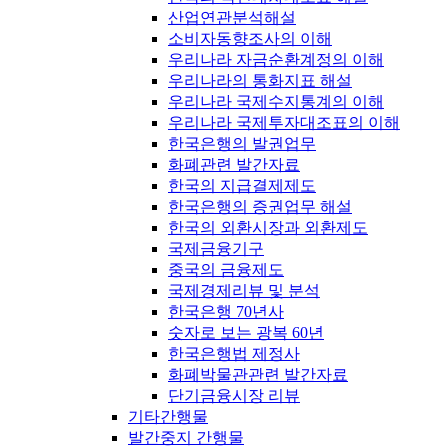
산업연관분석해설
소비자동향조사의 이해
우리나라 자금순환계정의 이해
우리나라의 통화지표 해설
우리나라 국제수지통계의 이해
우리나라 국제투자대조표의 이해
한국은행의 발권업무
화폐관련 발간자료
한국의 지급결제제도
한국은행의 증권업무 해설
한국의 외환시장과 외환제도
국제금융기구
중국의 금융제도
국제경제리뷰 및 분석
한국은행 70년사
숫자로 보는 광복 60년
한국은행법 제정사
화폐박물관관련 발간자료
단기금융시장 리뷰
기타간행물
발간중지 간행물