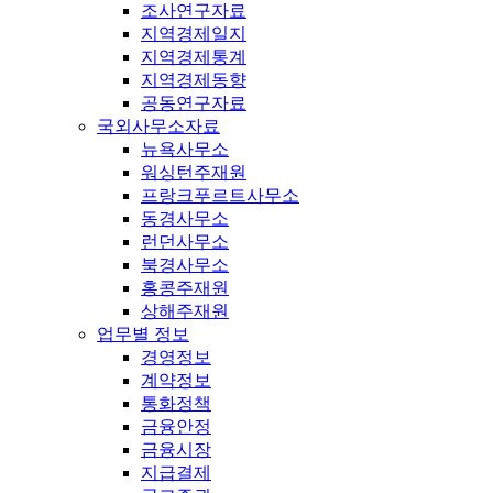
조사연구자료
지역경제일지
지역경제통계
지역경제동향
공동연구자료
국외사무소자료
뉴욕사무소
워싱턴주재원
프랑크푸르트사무소
동경사무소
런던사무소
북경사무소
홍콩주재원
상해주재원
업무별 정보
경영정보
계약정보
통화정책
금융안정
금융시장
지급결제