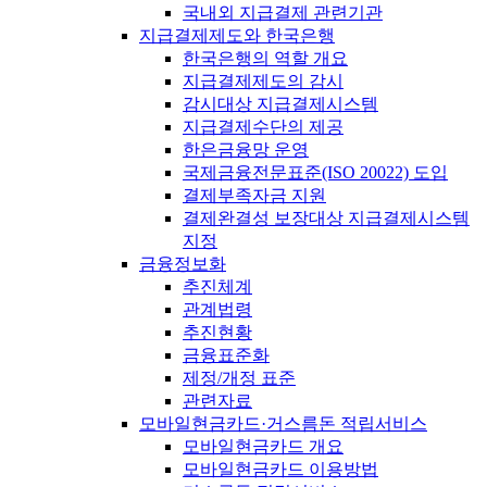
국내외 지급결제 관련기관
지급결제제도와 한국은행
한국은행의 역할 개요
지급결제제도의 감시
감시대상 지급결제시스템
지급결제수단의 제공
한은금융망 운영
국제금융전문표준(ISO 20022) 도입
결제부족자금 지원
결제완결성 보장대상 지급결제시스템
지정
금융정보화
추진체계
관계법령
추진현황
금융표준화
제정/개정 표준
관련자료
모바일현금카드·거스름돈 적립서비스
모바일현금카드 개요
모바일현금카드 이용방법