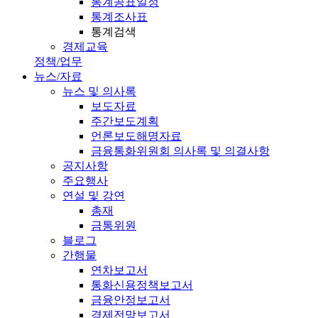
통계공표일정
통계조사표
통계검색
경제교육
정책/업무
뉴스/자료
뉴스 및 의사록
보도자료
주간보도계획
언론보도해명자료
금융통화위원회 의사록 및 의결사항
공지사항
주요행사
연설 및 강연
총재
금통위원
블로그
간행물
연차보고서
통화신용정책보고서
금융안정보고서
경제전망보고서