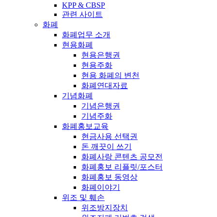
KPP & CBSP
관련 사이트
화폐
화폐업무 소개
현용화폐
현용은행권
현용주화
현용 화폐의 변천
화폐연대자료
기념화폐
기념은행권
기념주화
화폐홍보교육
현금사용 선택권
돈 깨끗이 쓰기
화폐사랑 콘텐츠 공모전
화폐홍보 리플릿/포스터
화폐홍보 동영상
화폐이야기
위조 및 훼손
위조방지장치