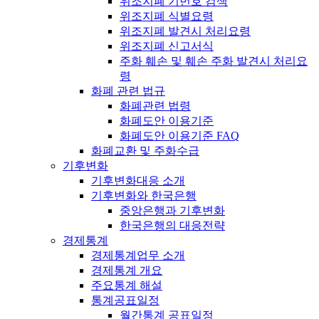
위조지폐 기번호 검색
위조지폐 식별요령
위조지폐 발견시 처리요령
위조지폐 신고서식
주화 훼손 및 훼손 주화 발견시 처리요
령
화폐 관련 법규
화폐관련 법령
화폐도안 이용기준
화폐도안 이용기준 FAQ
화폐교환 및 주화수급
기후변화
기후변화대응 소개
기후변화와 한국은행
중앙은행과 기후변화
한국은행의 대응전략
경제통계
경제통계업무 소개
경제통계 개요
주요통계 해설
통계공표일정
월간통계 공표일정