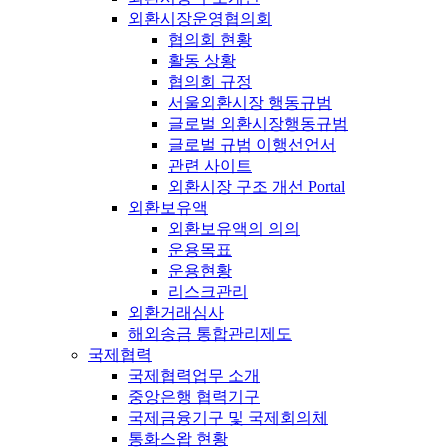
외환시장운영협의회
협의회 현황
활동 상황
협의회 규정
서울외환시장 행동규범
글로벌 외환시장행동규범
글로벌 규범 이행선언서
관련 사이트
외환시장 구조 개선 Portal
외환보유액
외환보유액의 의의
운용목표
운용현황
리스크관리
외환거래심사
해외송금 통합관리제도
국제협력
국제협력업무 소개
중앙은행 협력기구
국제금융기구 및 국제회의체
통화스왑 현황