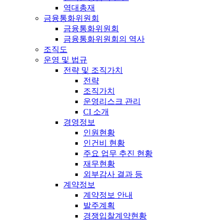
역대총재
금융통화위원회
금융통화위원회
금융통화위원회의 역사
조직도
운영 및 법규
전략 및 조직가치
전략
조직가치
운영리스크 관리
CI 소개
경영정보
인원현황
인건비 현황
주요 업무 추진 현황
재무현황
외부감사 결과 등
계약정보
계약정보 안내
발주계획
경쟁입찰계약현황