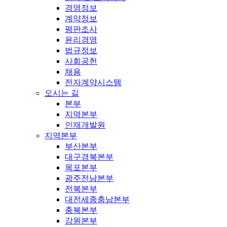
경영정보
계약정보
평판조사
윤리경영
법규정보
사회공헌
채용
전자계약시스템
오시는 길
본부
지역본부
인재개발원
지역본부
부산본부
대구경북본부
목포본부
광주전남본부
전북본부
대전세종충남본부
충북본부
강원본부