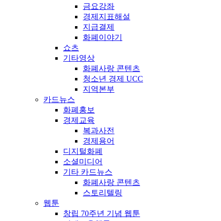
금요강좌
경제지표해설
지급결제
화폐이야기
쇼츠
기타영상
화폐사랑 콘텐츠
청소년 경제 UCC
지역본부
카드뉴스
화폐홍보
경제교육
복과사전
경제용어
디지털화폐
소셜미디어
기타 카드뉴스
화폐사랑 콘텐츠
스토리텔링
웹툰
창립 70주년 기념 웹툰