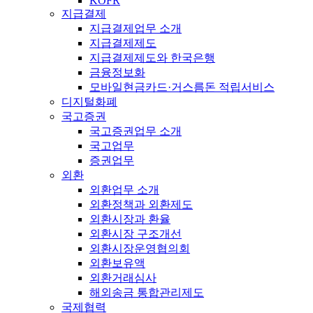
KOFR
지급결제
지급결제업무 소개
지급결제제도
지급결제제도와 한국은행
금융정보화
모바일현금카드·거스름돈 적립서비스
디지털화폐
국고증권
국고증권업무 소개
국고업무
증권업무
외환
외환업무 소개
외환정책과 외환제도
외환시장과 환율
외환시장 구조개선
외환시장운영협의회
외환보유액
외환거래심사
해외송금 통합관리제도
국제협력