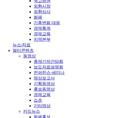
국고증권
외환시장
외환심사
화폐
기후변화 대응
경제통계
경제교육
지역본부
뉴스/자료
멀티콘텐츠
동영상
총재기자간담회
보도자료설명회
컨퍼런스·세미나
영상보고서
기획동영상
홍보동영상
경제교육
쇼츠
기타영상
카드뉴스
화폐홍보