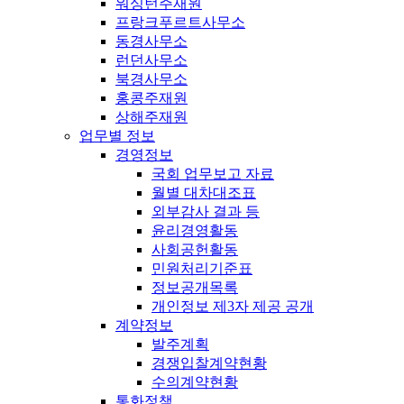
워싱턴주재원
프랑크푸르트사무소
동경사무소
런던사무소
북경사무소
홍콩주재원
상해주재원
업무별 정보
경영정보
국회 업무보고 자료
월별 대차대조표
외부감사 결과 등
윤리경영활동
사회공헌활동
민원처리기준표
정보공개목록
개인정보 제3자 제공 공개
계약정보
발주계획
경쟁입찰계약현황
수의계약현황
통화정책