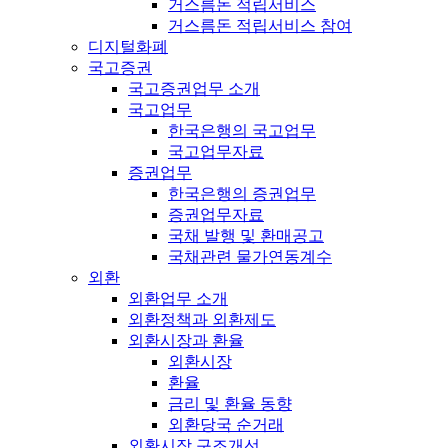
거스름돈 적립서비스
거스름돈 적립서비스 참여
디지털화폐
국고증권
국고증권업무 소개
국고업무
한국은행의 국고업무
국고업무자료
증권업무
한국은행의 증권업무
증권업무자료
국채 발행 및 환매공고
국채관련 물가연동계수
외환
외환업무 소개
외환정책과 외환제도
외환시장과 환율
외환시장
환율
금리 및 환율 동향
외환당국 순거래
외환시장 구조개선