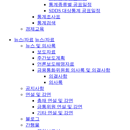
통계종류별 공표일정
SDDS 대상통계 공표일정
통계조사표
통계검색
경제교육
뉴스/자료
뉴스/자료
뉴스 및 의사록
보도자료
주간보도계획
언론보도해명자료
금융통화위원회 의사록 및 의결사항
의결사항
의사록
공지사항
연설 및 강연
총재 연설 및 강연
금통위원 연설 및 강연
기타 연설 및 강연
블로그
간행물