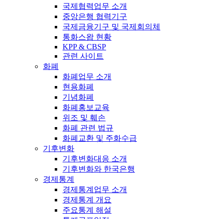
국제협력업무 소개
중앙은행 협력기구
국제금융기구 및 국제회의체
통화스왑 현황
KPP & CBSP
관련 사이트
화폐
화폐업무 소개
현용화폐
기념화폐
화폐홍보교육
위조 및 훼손
화폐 관련 법규
화폐교환 및 주화수급
기후변화
기후변화대응 소개
기후변화와 한국은행
경제통계
경제통계업무 소개
경제통계 개요
주요통계 해설