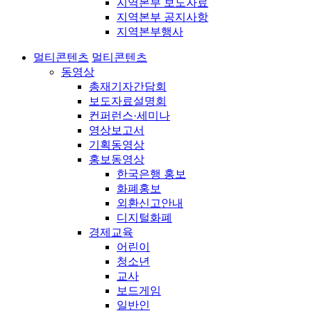
지역본부 보도자료
지역본부 공지사항
지역본부행사
멀티콘텐츠
멀티콘텐츠
동영상
총재기자간담회
보도자료설명회
컨퍼런스·세미나
영상보고서
기획동영상
홍보동영상
한국은행 홍보
화폐홍보
외환신고안내
디지털화폐
경제교육
어린이
청소년
교사
보드게임
일반인