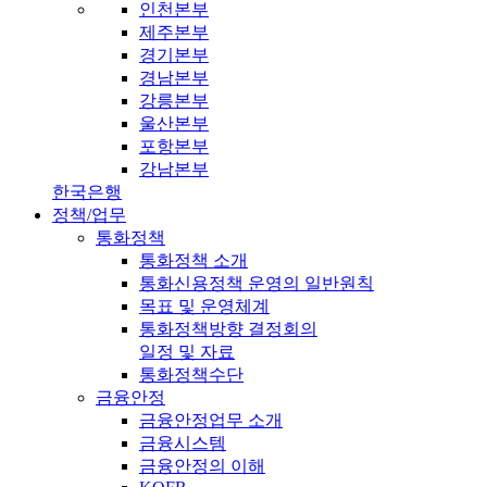
인천본부
제주본부
경기본부
경남본부
강릉본부
울산본부
포항본부
강남본부
한국은행
정책/업무
통화정책
통화정책 소개
통화신용정책 운영의 일반원칙
목표 및 운영체계
통화정책방향 결정회의
일정 및 자료
통화정책수단
금융안정
금융안정업무 소개
금융시스템
금융안정의 이해