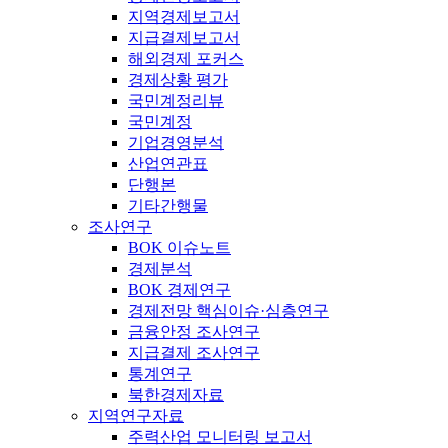
지역경제보고서
지급결제보고서
해외경제 포커스
경제상황 평가
국민계정리뷰
국민계정
기업경영분석
산업연관표
단행본
기타간행물
조사연구
BOK 이슈노트
경제분석
BOK 경제연구
경제전망 핵심이슈·심층연구
금융안정 조사연구
지급결제 조사연구
통계연구
북한경제자료
지역연구자료
주력산업 모니터링 보고서