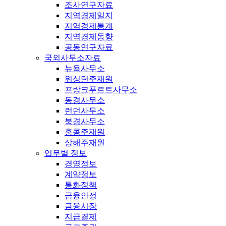
조사연구자료
지역경제일지
지역경제통계
지역경제동향
공동연구자료
국외사무소자료
뉴욕사무소
워싱턴주재원
프랑크푸르트사무소
동경사무소
런던사무소
북경사무소
홍콩주재원
상해주재원
업무별 정보
경영정보
계약정보
통화정책
금융안정
금융시장
지급결제