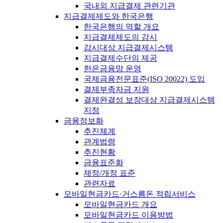
국내외 지급결제 관련기관
지급결제제도와 한국은행
한국은행의 역할 개요
지급결제제도의 감시
감시대상 지급결제시스템
지급결제수단의 제공
한은금융망 운영
국제금융전문표준(ISO 20022) 도입
결제부족자금 지원
결제완결성 보장대상 지급결제시스템
지정
금융정보화
추진체계
관계법령
추진현황
금융표준화
제정/개정 표준
관련자료
모바일현금카드·거스름돈 적립서비스
모바일현금카드 개요
모바일현금카드 이용방법