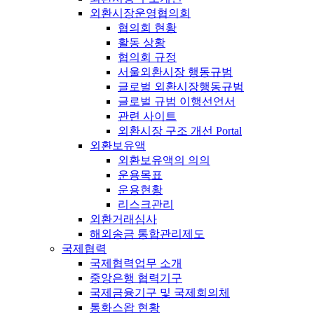
외환시장운영협의회
협의회 현황
활동 상황
협의회 규정
서울외환시장 행동규범
글로벌 외환시장행동규범
글로벌 규범 이행선언서
관련 사이트
외환시장 구조 개선 Portal
외환보유액
외환보유액의 의의
운용목표
운용현황
리스크관리
외환거래심사
해외송금 통합관리제도
국제협력
국제협력업무 소개
중앙은행 협력기구
국제금융기구 및 국제회의체
통화스왑 현황