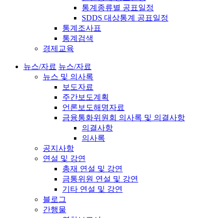
통계종류별 공표일정
SDDS 대상통계 공표일정
통계조사표
통계검색
경제교육
뉴스/자료
뉴스/자료
뉴스 및 의사록
보도자료
주간보도계획
언론보도해명자료
금융통화위원회 의사록 및 의결사항
의결사항
의사록
공지사항
연설 및 강연
총재 연설 및 강연
금통위원 연설 및 강연
기타 연설 및 강연
블로그
간행물