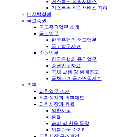
거스름돈 적립서비스
거스름돈 적립서비스 참여
디지털화폐
국고증권
국고증권업무 소개
국고업무
한국은행의 국고업무
국고업무자료
증권업무
한국은행의 증권업무
증권업무자료
국채 발행 및 환매공고
국채관련 물가연동계수
외환
외환업무 소개
외환정책과 외환제도
외환시장과 환율
외환시장
환율
금리 및 환율 동향
외환당국 순거래
외환시장 구조개선