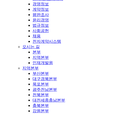
경영정보
계약정보
평판조사
윤리경영
법규정보
사회공헌
채용
전자계약시스템
오시는 길
본부
지역본부
인재개발원
지역본부
부산본부
대구경북본부
목포본부
광주전남본부
전북본부
대전세종충남본부
충북본부
강원본부