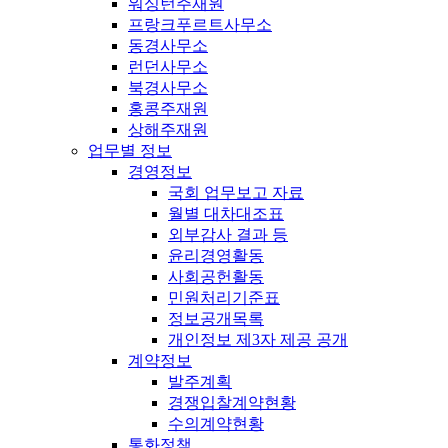
워싱턴주재원
프랑크푸르트사무소
동경사무소
런던사무소
북경사무소
홍콩주재원
상해주재원
업무별 정보
경영정보
국회 업무보고 자료
월별 대차대조표
외부감사 결과 등
윤리경영활동
사회공헌활동
민원처리기준표
정보공개목록
개인정보 제3자 제공 공개
계약정보
발주계획
경쟁입찰계약현황
수의계약현황
통화정책