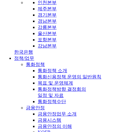
인천본부
제주본부
경기본부
경남본부
강릉본부
울산본부
포항본부
강남본부
한국은행
정책/업무
통화정책
통화정책 소개
통화신용정책 운영의 일반원칙
목표 및 운영체계
통화정책방향 결정회의
일정 및 자료
통화정책수단
금융안정
금융안정업무 소개
금융시스템
금융안정의 이해