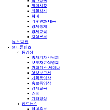
국고증권
외환시장
외환심사
화폐
기후변화 대응
경제통계
경제교육
지역본부
뉴스/자료
멀티콘텐츠
동영상
총재기자간담회
보도자료설명회
컨퍼런스·세미나
영상보고서
기획동영상
홍보동영상
경제교육
쇼츠
기타영상
카드뉴스
화폐홍보