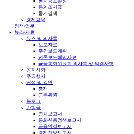
통계공표일정
통계조사표
통계검색
경제교육
정책/업무
뉴스/자료
뉴스 및 의사록
보도자료
주간보도계획
언론보도해명자료
금융통화위원회 의사록 및 의결사항
공지사항
주요행사
연설 및 강연
총재
금통위원
블로그
간행물
연차보고서
통화신용정책보고서
금융안정보고서
경제전망보고서