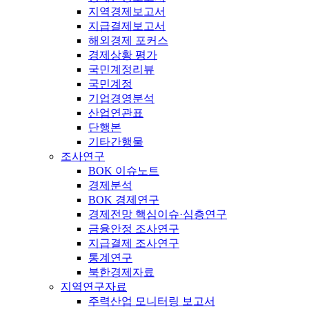
지역경제보고서
지급결제보고서
해외경제 포커스
경제상황 평가
국민계정리뷰
국민계정
기업경영분석
산업연관표
단행본
기타간행물
조사연구
BOK 이슈노트
경제분석
BOK 경제연구
경제전망 핵심이슈·심층연구
금융안정 조사연구
지급결제 조사연구
통계연구
북한경제자료
지역연구자료
주력산업 모니터링 보고서