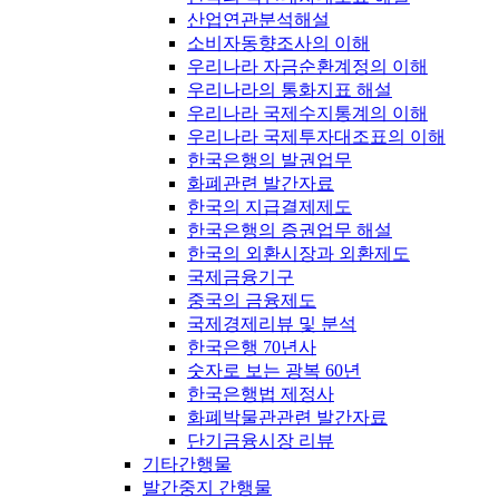
산업연관분석해설
소비자동향조사의 이해
우리나라 자금순환계정의 이해
우리나라의 통화지표 해설
우리나라 국제수지통계의 이해
우리나라 국제투자대조표의 이해
한국은행의 발권업무
화폐관련 발간자료
한국의 지급결제제도
한국은행의 증권업무 해설
한국의 외환시장과 외환제도
국제금융기구
중국의 금융제도
국제경제리뷰 및 분석
한국은행 70년사
숫자로 보는 광복 60년
한국은행법 제정사
화폐박물관관련 발간자료
단기금융시장 리뷰
기타간행물
발간중지 간행물