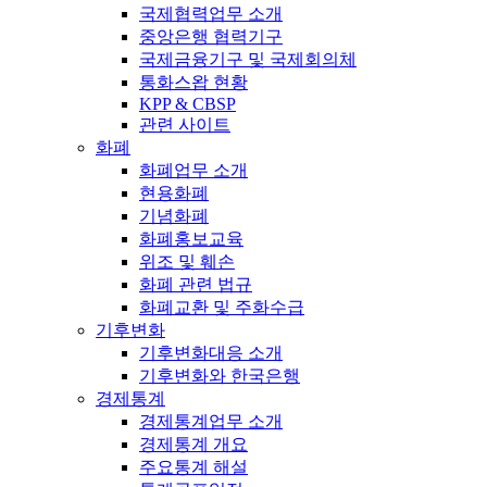
국제협력업무 소개
중앙은행 협력기구
국제금융기구 및 국제회의체
통화스왑 현황
KPP & CBSP
관련 사이트
화폐
화폐업무 소개
현용화폐
기념화폐
화폐홍보교육
위조 및 훼손
화폐 관련 법규
화폐교환 및 주화수급
기후변화
기후변화대응 소개
기후변화와 한국은행
경제통계
경제통계업무 소개
경제통계 개요
주요통계 해설