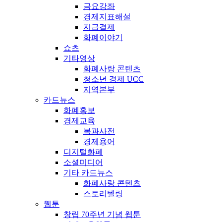
금요강좌
경제지표해설
지급결제
화폐이야기
쇼츠
기타영상
화폐사랑 콘텐츠
청소년 경제 UCC
지역본부
카드뉴스
화폐홍보
경제교육
복과사전
경제용어
디지털화폐
소셜미디어
기타 카드뉴스
화폐사랑 콘텐츠
스토리텔링
웹툰
창립 70주년 기념 웹툰