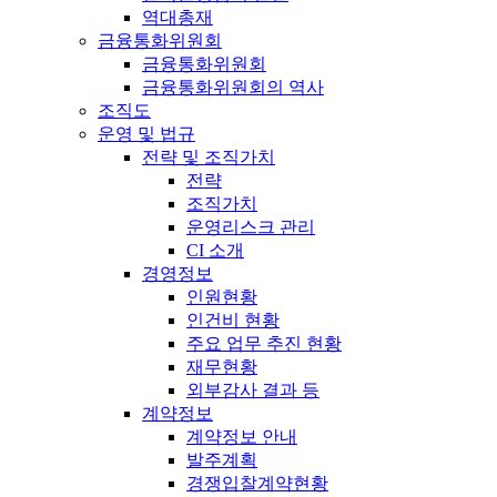
역대총재
금융통화위원회
금융통화위원회
금융통화위원회의 역사
조직도
운영 및 법규
전략 및 조직가치
전략
조직가치
운영리스크 관리
CI 소개
경영정보
인원현황
인건비 현황
주요 업무 추진 현황
재무현황
외부감사 결과 등
계약정보
계약정보 안내
발주계획
경쟁입찰계약현황