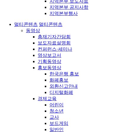
지역본부 보도자료
지역본부 공지사항
지역본부행사
멀티콘텐츠
멀티콘텐츠
동영상
총재기자간담회
보도자료설명회
컨퍼런스·세미나
영상보고서
기획동영상
홍보동영상
한국은행 홍보
화폐홍보
외환신고안내
디지털화폐
경제교육
어린이
청소년
교사
보드게임
일반인