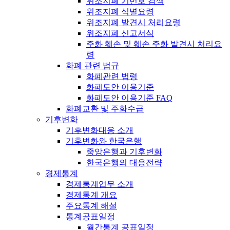
위조지폐 기번호 검색
위조지폐 식별요령
위조지폐 발견시 처리요령
위조지폐 신고서식
주화 훼손 및 훼손 주화 발견시 처리요
령
화폐 관련 법규
화폐관련 법령
화폐도안 이용기준
화폐도안 이용기준 FAQ
화폐교환 및 주화수급
기후변화
기후변화대응 소개
기후변화와 한국은행
중앙은행과 기후변화
한국은행의 대응전략
경제통계
경제통계업무 소개
경제통계 개요
주요통계 해설
통계공표일정
월간통계 공표일정