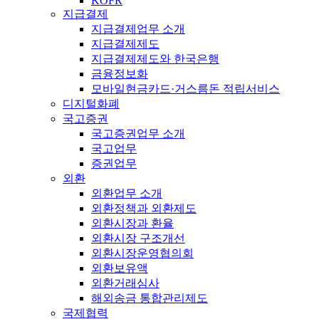
KOFR
지급결제
지급결제업무 소개
지급결제제도
지급결제제도와 한국은행
금융정보화
모바일현금카드·거스름돈 적립서비스
디지털화폐
국고증권
국고증권업무 소개
국고업무
증권업무
외환
외환업무 소개
외환정책과 외환제도
외환시장과 환율
외환시장 구조개선
외환시장운영협의회
외환보유액
외환거래심사
해외송금 통합관리제도
국제협력