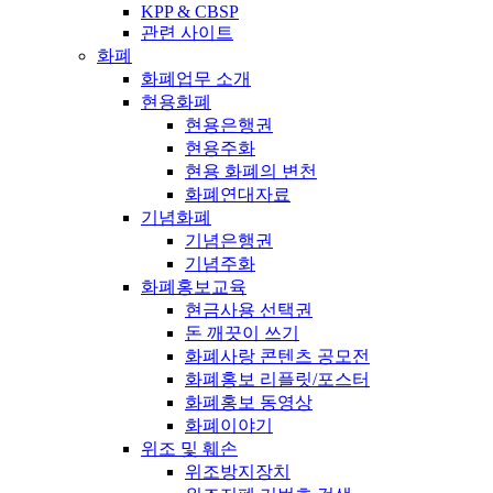
KPP & CBSP
관련 사이트
화폐
화폐업무 소개
현용화폐
현용은행권
현용주화
현용 화폐의 변천
화폐연대자료
기념화폐
기념은행권
기념주화
화폐홍보교육
현금사용 선택권
돈 깨끗이 쓰기
화폐사랑 콘텐츠 공모전
화폐홍보 리플릿/포스터
화폐홍보 동영상
화폐이야기
위조 및 훼손
위조방지장치