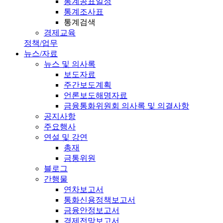
통계공표일정
통계조사표
통계검색
경제교육
정책/업무
뉴스/자료
뉴스 및 의사록
보도자료
주간보도계획
언론보도해명자료
금융통화위원회 의사록 및 의결사항
공지사항
주요행사
연설 및 강연
총재
금통위원
블로그
간행물
연차보고서
통화신용정책보고서
금융안정보고서
경제전망보고서