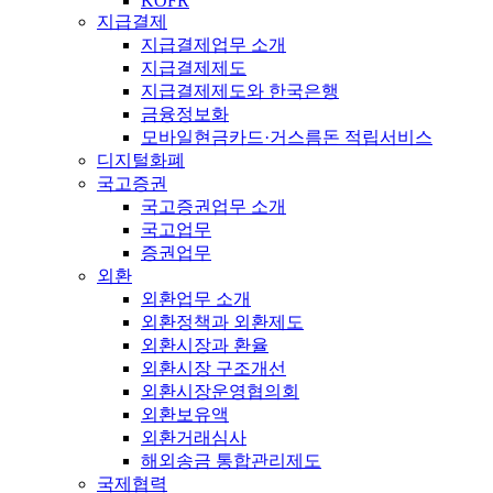
KOFR
지급결제
지급결제업무 소개
지급결제제도
지급결제제도와 한국은행
금융정보화
모바일현금카드·거스름돈 적립서비스
디지털화폐
국고증권
국고증권업무 소개
국고업무
증권업무
외환
외환업무 소개
외환정책과 외환제도
외환시장과 환율
외환시장 구조개선
외환시장운영협의회
외환보유액
외환거래심사
해외송금 통합관리제도
국제협력