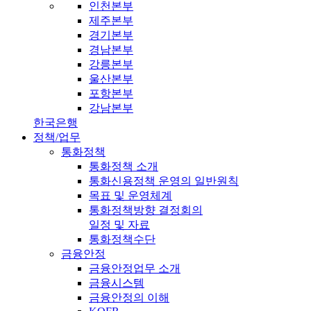
인천본부
제주본부
경기본부
경남본부
강릉본부
울산본부
포항본부
강남본부
한국은행
정책/업무
통화정책
통화정책 소개
통화신용정책 운영의 일반원칙
목표 및 운영체계
통화정책방향 결정회의
일정 및 자료
통화정책수단
금융안정
금융안정업무 소개
금융시스템
금융안정의 이해