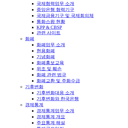
국제협력업무 소개
중앙은행 협력기구
국제금융기구 및 국제회의체
통화스왑 현황
KPP & CBSP
관련 사이트
화폐
화폐업무 소개
현용화폐
기념화폐
화폐홍보교육
위조 및 훼손
화폐 관련 법규
화폐교환 및 주화수급
기후변화
기후변화대응 소개
기후변화와 한국은행
경제통계
경제통계업무 소개
경제통계 개요
주요통계 해설