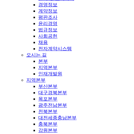
경영정보
계약정보
평판조사
윤리경영
법규정보
사회공헌
채용
전자계약시스템
오시는 길
본부
지역본부
인재개발원
지역본부
부산본부
대구경북본부
목포본부
광주전남본부
전북본부
대전세종충남본부
충북본부
강원본부