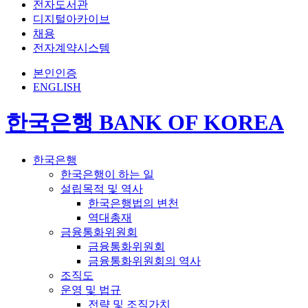
전자도서관
디지털아카이브
채용
전자계약시스템
본인인증
ENGLISH
한국은행 BANK OF KOREA
한국은행
한국은행이 하는 일
설립목적 및 역사
한국은행법의 변천
역대총재
금융통화위원회
금융통화위원회
금융통화위원회의 역사
조직도
운영 및 법규
전략 및 조직가치