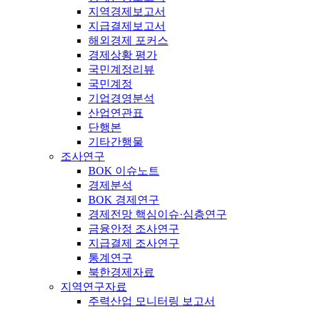
지역경제보고서
지급결제보고서
해외경제 포커스
경제상황 평가
국민계정리뷰
국민계정
기업경영분석
산업연관표
단행본
기타간행물
조사연구
BOK 이슈노트
경제분석
BOK 경제연구
경제전망 핵심이슈·심층연구
금융안정 조사연구
지급결제 조사연구
통계연구
북한경제자료
지역연구자료
주력산업 모니터링 보고서