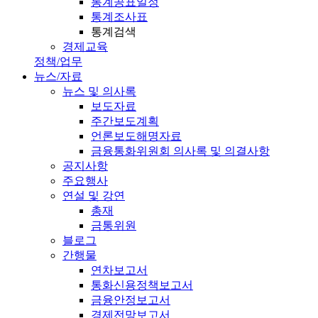
통계공표일정
통계조사표
통계검색
경제교육
정책/업무
뉴스/자료
뉴스 및 의사록
보도자료
주간보도계획
언론보도해명자료
금융통화위원회 의사록 및 의결사항
공지사항
주요행사
연설 및 강연
총재
금통위원
블로그
간행물
연차보고서
통화신용정책보고서
금융안정보고서
경제전망보고서