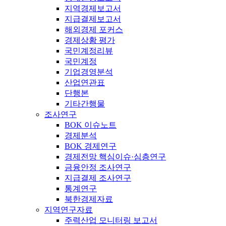
지역경제보고서
지급결제보고서
해외경제 포커스
경제상황 평가
국민계정리뷰
국민계정
기업경영분석
산업연관표
단행본
기타간행물
조사연구
BOK 이슈노트
경제분석
BOK 경제연구
경제전망 핵심이슈·심층연구
금융안정 조사연구
지급결제 조사연구
통계연구
북한경제자료
지역연구자료
주력산업 모니터링 보고서