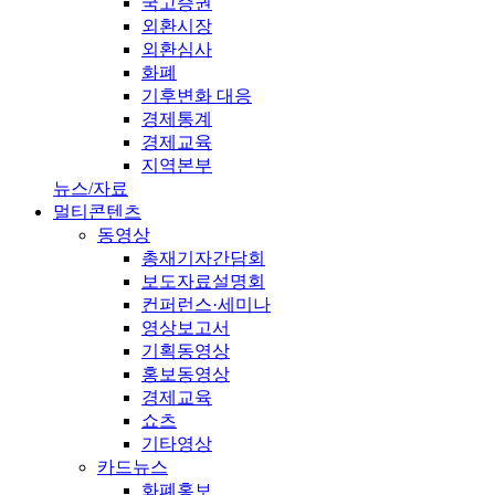
국고증권
외환시장
외환심사
화폐
기후변화 대응
경제통계
경제교육
지역본부
뉴스/자료
멀티콘텐츠
동영상
총재기자간담회
보도자료설명회
컨퍼런스·세미나
영상보고서
기획동영상
홍보동영상
경제교육
쇼츠
기타영상
카드뉴스
화폐홍보