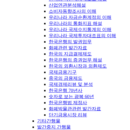
산업연관분석해설
소비자동향조사의 이해
우리나라 자금순환계정의 이해
우리나라의 통화지표 해설
우리나라 국제수지통계의 이해
우리나라 국제투자대조표의 이해
한국은행의 발권업무
화폐관련 발간자료
한국의 지급결제제도
한국은행의 증권업무 해설
한국의 외환시장과 외환제도
국제금융기구
중국의 금융제도
국제경제리뷰 및 분석
한국은행 70년사
숫자로 보는 광복 60년
한국은행법 제정사
화폐박물관관련 발간자료
단기금융시장 리뷰
기타간행물
발간중지 간행물