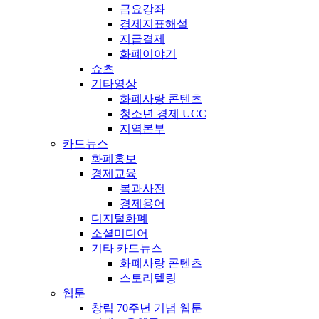
금요강좌
경제지표해설
지급결제
화폐이야기
쇼츠
기타영상
화폐사랑 콘텐츠
청소년 경제 UCC
지역본부
카드뉴스
화폐홍보
경제교육
복과사전
경제용어
디지털화폐
소셜미디어
기타 카드뉴스
화폐사랑 콘텐츠
스토리텔링
웹툰
창립 70주년 기념 웹툰