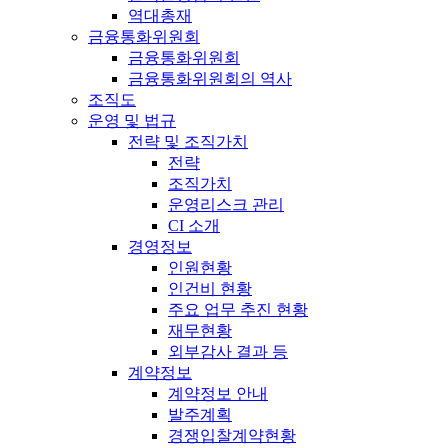
역대총재
금융통화위원회
금융통화위원회
금융통화위원회의 역사
조직도
운영 및 법규
전략 및 조직가치
전략
조직가치
운영리스크 관리
CI 소개
경영정보
인원현황
인건비 현황
주요 업무 추진 현황
재무현황
외부감사 결과 등
계약정보
계약정보 안내
발주계획
경쟁입찰계약현황