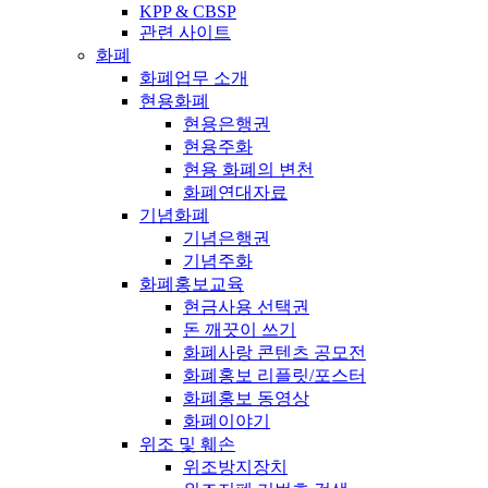
KPP & CBSP
관련 사이트
화폐
화폐업무 소개
현용화폐
현용은행권
현용주화
현용 화폐의 변천
화폐연대자료
기념화폐
기념은행권
기념주화
화폐홍보교육
현금사용 선택권
돈 깨끗이 쓰기
화폐사랑 콘텐츠 공모전
화폐홍보 리플릿/포스터
화폐홍보 동영상
화폐이야기
위조 및 훼손
위조방지장치