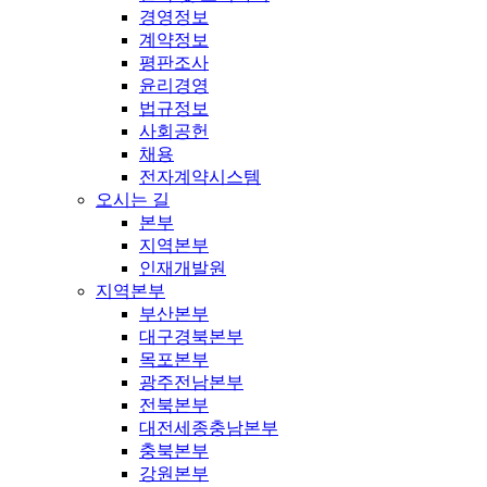
경영정보
계약정보
평판조사
윤리경영
법규정보
사회공헌
채용
전자계약시스템
오시는 길
본부
지역본부
인재개발원
지역본부
부산본부
대구경북본부
목포본부
광주전남본부
전북본부
대전세종충남본부
충북본부
강원본부