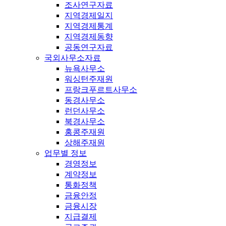
조사연구자료
지역경제일지
지역경제통계
지역경제동향
공동연구자료
국외사무소자료
뉴욕사무소
워싱턴주재원
프랑크푸르트사무소
동경사무소
런던사무소
북경사무소
홍콩주재원
상해주재원
업무별 정보
경영정보
계약정보
통화정책
금융안정
금융시장
지급결제