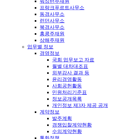
워싱턴주재원
프랑크푸르트사무소
동경사무소
런던사무소
북경사무소
홍콩주재원
상해주재원
업무별 정보
경영정보
국회 업무보고 자료
월별 대차대조표
외부감사 결과 등
윤리경영활동
사회공헌활동
민원처리기준표
정보공개목록
개인정보 제3자 제공 공개
계약정보
발주계획
경쟁입찰계약현황
수의계약현황
통화정책