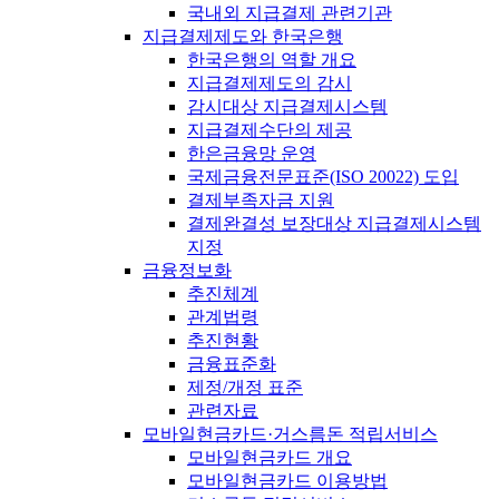
국내외 지급결제 관련기관
지급결제제도와 한국은행
한국은행의 역할 개요
지급결제제도의 감시
감시대상 지급결제시스템
지급결제수단의 제공
한은금융망 운영
국제금융전문표준(ISO 20022) 도입
결제부족자금 지원
결제완결성 보장대상 지급결제시스템
지정
금융정보화
추진체계
관계법령
추진현황
금융표준화
제정/개정 표준
관련자료
모바일현금카드·거스름돈 적립서비스
모바일현금카드 개요
모바일현금카드 이용방법