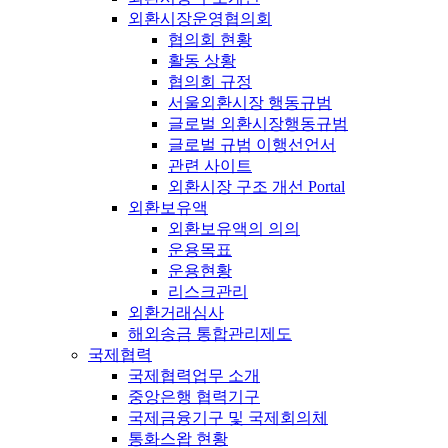
외환시장운영협의회
협의회 현황
활동 상황
협의회 규정
서울외환시장 행동규범
글로벌 외환시장행동규범
글로벌 규범 이행선언서
관련 사이트
외환시장 구조 개선 Portal
외환보유액
외환보유액의 의의
운용목표
운용현황
리스크관리
외환거래심사
해외송금 통합관리제도
국제협력
국제협력업무 소개
중앙은행 협력기구
국제금융기구 및 국제회의체
통화스왑 현황