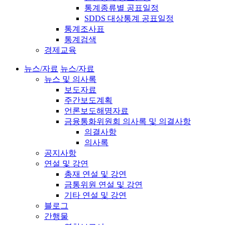
통계종류별 공표일정
SDDS 대상통계 공표일정
통계조사표
통계검색
경제교육
뉴스/자료
뉴스/자료
뉴스 및 의사록
보도자료
주간보도계획
언론보도해명자료
금융통화위원회 의사록 및 의결사항
의결사항
의사록
공지사항
연설 및 강연
총재 연설 및 강연
금통위원 연설 및 강연
기타 연설 및 강연
블로그
간행물