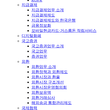
KOFR
지급결제
지급결제업무 소개
지급결제제도
지급결제제도와 한국은행
금융정보화
모바일현금카드·거스름돈 적립서비스
디지털화폐
국고증권
국고증권업무 소개
국고업무
증권업무
외환
외환업무 소개
외환정책과 외환제도
외환시장과 환율
외환시장 구조개선
외환시장운영협의회
외환보유액
외환거래심사
해외송금 통합관리제도
국제협력