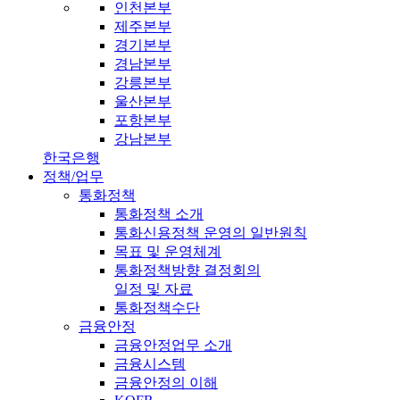
인천본부
제주본부
경기본부
경남본부
강릉본부
울산본부
포항본부
강남본부
한국은행
정책/업무
통화정책
통화정책 소개
통화신용정책 운영의 일반원칙
목표 및 운영체계
통화정책방향 결정회의
일정 및 자료
통화정책수단
금융안정
금융안정업무 소개
금융시스템
금융안정의 이해