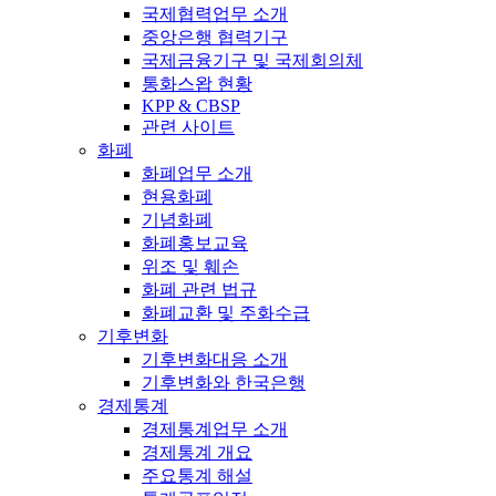
국제협력업무 소개
중앙은행 협력기구
국제금융기구 및 국제회의체
통화스왑 현황
KPP & CBSP
관련 사이트
화폐
화폐업무 소개
현용화폐
기념화폐
화폐홍보교육
위조 및 훼손
화폐 관련 법규
화폐교환 및 주화수급
기후변화
기후변화대응 소개
기후변화와 한국은행
경제통계
경제통계업무 소개
경제통계 개요
주요통계 해설