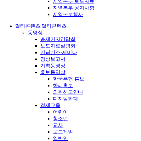
지역본부 보도자료
지역본부 공지사항
지역본부행사
멀티콘텐츠
멀티콘텐츠
동영상
총재기자간담회
보도자료설명회
컨퍼런스·세미나
영상보고서
기획동영상
홍보동영상
한국은행 홍보
화폐홍보
외환신고안내
디지털화폐
경제교육
어린이
청소년
교사
보드게임
일반인