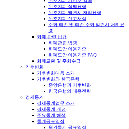
위조지폐 기번호 검색
위조지폐 식별요령
위조지폐 발견시 처리요령
위조지폐 신고서식
주화 훼손 및 훼손 주화 발견시 처리요
령
화폐 관련 법규
화폐관련 법령
화폐도안 이용기준
화폐도안 이용기준 FAQ
화폐교환 및 주화수급
기후변화
기후변화대응 소개
기후변화와 한국은행
중앙은행과 기후변화
한국은행의 대응전략
경제통계
경제통계업무 소개
경제통계 개요
주요통계 해설
통계공표일정
월간통계 공표일정