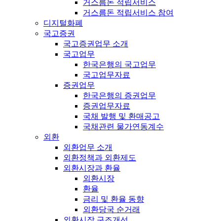
거스름돈 적립서비스
거스름돈 적립서비스 참여
디지털화폐
국고증권
국고증권업무 소개
국고업무
한국은행의 국고업무
국고업무자료
증권업무
한국은행의 증권업무
증권업무자료
국채 발행 및 환매공고
국채관련 물가연동계수
외환
외환업무 소개
외환정책과 외환제도
외환시장과 환율
외환시장
환율
금리 및 환율 동향
외환당국 순거래
외환시장 구조개선