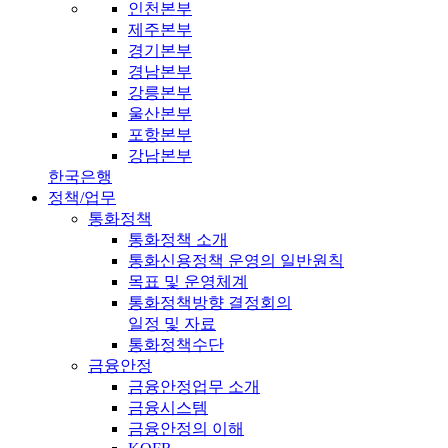
인천본부
제주본부
경기본부
경남본부
강릉본부
울산본부
포항본부
강남본부
한국은행
정책/업무
통화정책
통화정책 소개
통화신용정책 운영의 일반원칙
목표 및 운영체계
통화정책방향 결정회의
일정 및 자료
통화정책수단
금융안정
금융안정업무 소개
금융시스템
금융안정의 이해