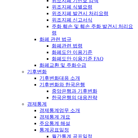
위조지폐 기번호 검색
위조지폐 식별요령
위조지폐 발견시 처리요령
위조지폐 신고서식
주화 훼손 및 훼손 주화 발견시 처리요
령
화폐 관련 법규
화폐관련 법령
화폐도안 이용기준
화폐도안 이용기준 FAQ
화폐교환 및 주화수급
기후변화
기후변화대응 소개
기후변화와 한국은행
중앙은행과 기후변화
한국은행의 대응전략
경제통계
경제통계업무 소개
경제통계 개요
주요통계 해설
통계공표일정
월간통계 공표일정