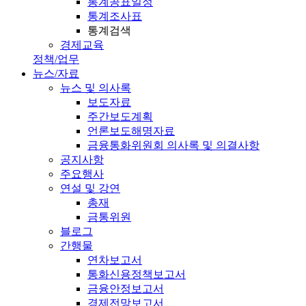
통계공표일정
통계조사표
통계검색
경제교육
정책/업무
뉴스/자료
뉴스 및 의사록
보도자료
주간보도계획
언론보도해명자료
금융통화위원회 의사록 및 의결사항
공지사항
주요행사
연설 및 강연
총재
금통위원
블로그
간행물
연차보고서
통화신용정책보고서
금융안정보고서
경제전망보고서