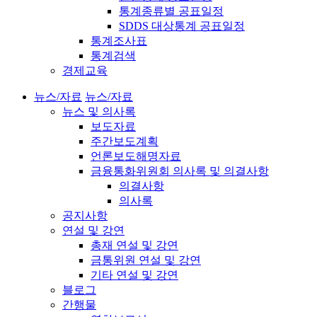
통계종류별 공표일정
SDDS 대상통계 공표일정
통계조사표
통계검색
경제교육
뉴스/자료
뉴스/자료
뉴스 및 의사록
보도자료
주간보도계획
언론보도해명자료
금융통화위원회 의사록 및 의결사항
의결사항
의사록
공지사항
연설 및 강연
총재 연설 및 강연
금통위원 연설 및 강연
기타 연설 및 강연
블로그
간행물