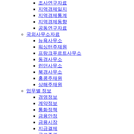
조사연구자료
지역경제일지
지역경제통계
지역경제동향
공동연구자료
국외사무소자료
뉴욕사무소
워싱턴주재원
프랑크푸르트사무소
동경사무소
런던사무소
북경사무소
홍콩주재원
상해주재원
업무별 정보
경영정보
계약정보
통화정책
금융안정
금융시장
지급결제