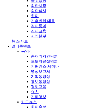
국고증권
외환시장
외환심사
화폐
기후변화 대응
경제통계
경제교육
지역본부
뉴스/자료
멀티콘텐츠
동영상
총재기자간담회
보도자료설명회
컨퍼런스·세미나
영상보고서
기획동영상
홍보동영상
경제교육
쇼츠
기타영상
카드뉴스
화폐홍보