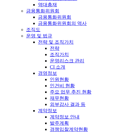
역대총재
금융통화위원회
금융통화위원회
금융통화위원회의 역사
조직도
운영 및 법규
전략 및 조직가치
전략
조직가치
운영리스크 관리
CI 소개
경영정보
인원현황
인건비 현황
주요 업무 추진 현황
재무현황
외부감사 결과 등
계약정보
계약정보 안내
발주계획
경쟁입찰계약현황