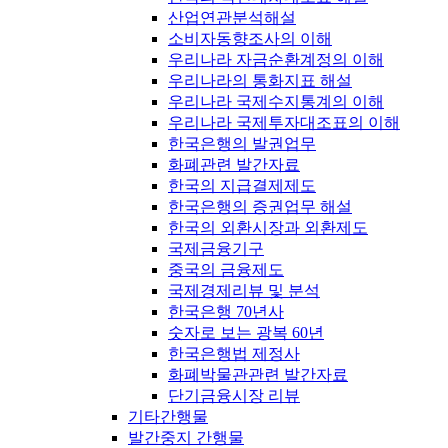
산업연관분석해설
소비자동향조사의 이해
우리나라 자금순환계정의 이해
우리나라의 통화지표 해설
우리나라 국제수지통계의 이해
우리나라 국제투자대조표의 이해
한국은행의 발권업무
화폐관련 발간자료
한국의 지급결제제도
한국은행의 증권업무 해설
한국의 외환시장과 외환제도
국제금융기구
중국의 금융제도
국제경제리뷰 및 분석
한국은행 70년사
숫자로 보는 광복 60년
한국은행법 제정사
화폐박물관관련 발간자료
단기금융시장 리뷰
기타간행물
발간중지 간행물