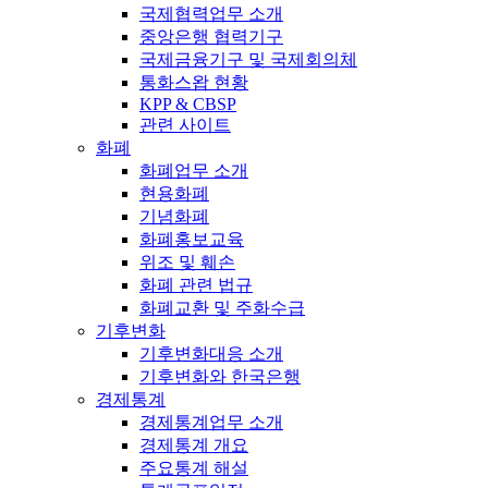
국제협력업무 소개
중앙은행 협력기구
국제금융기구 및 국제회의체
통화스왑 현황
KPP & CBSP
관련 사이트
화폐
화폐업무 소개
현용화폐
기념화폐
화폐홍보교육
위조 및 훼손
화폐 관련 법규
화폐교환 및 주화수급
기후변화
기후변화대응 소개
기후변화와 한국은행
경제통계
경제통계업무 소개
경제통계 개요
주요통계 해설