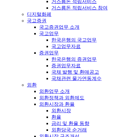
거스름돈 적립서비스
거스름돈 적립서비스 참여
디지털화폐
국고증권
국고증권업무 소개
국고업무
한국은행의 국고업무
국고업무자료
증권업무
한국은행의 증권업무
증권업무자료
국채 발행 및 환매공고
국채관련 물가연동계수
외환
외환업무 소개
외환정책과 외환제도
외환시장과 환율
외환시장
환율
금리 및 환율 동향
외환당국 순거래
외환시장 구조개선