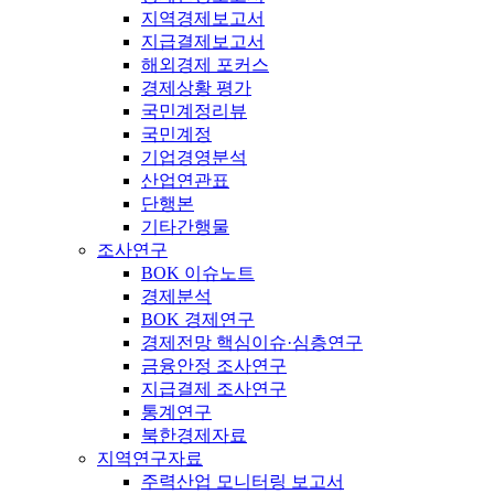
지역경제보고서
지급결제보고서
해외경제 포커스
경제상황 평가
국민계정리뷰
국민계정
기업경영분석
산업연관표
단행본
기타간행물
조사연구
BOK 이슈노트
경제분석
BOK 경제연구
경제전망 핵심이슈·심층연구
금융안정 조사연구
지급결제 조사연구
통계연구
북한경제자료
지역연구자료
주력산업 모니터링 보고서