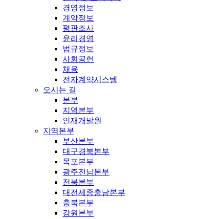
경영정보
계약정보
평판조사
윤리경영
법규정보
사회공헌
채용
전자계약시스템
오시는 길
본부
지역본부
인재개발원
지역본부
부산본부
대구경북본부
목포본부
광주전남본부
전북본부
대전세종충남본부
충북본부
강원본부