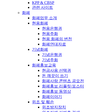
KPP & CBSP
관련 사이트
화폐
화폐업무 소개
현용화폐
현용은행권
현용주화
현용 화폐의 변천
화폐연대자료
기념화폐
기념은행권
기념주화
화폐홍보교육
현금사용 선택권
돈 깨끗이 쓰기
화폐사랑 콘텐츠 공모전
화폐홍보 리플릿/포스터
화폐홍보 동영상
화폐이야기
위조 및 훼손
위조방지장치