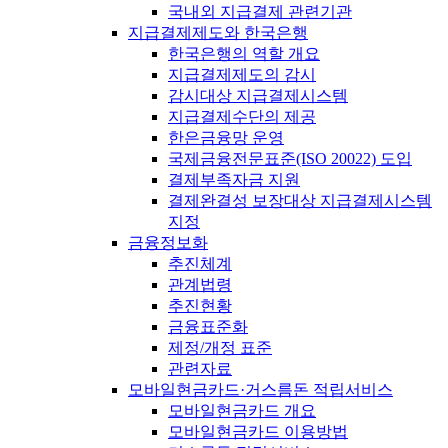
국내외 지급결제 관련기관
지급결제제도와 한국은행
한국은행의 역할 개요
지급결제제도의 감시
감시대상 지급결제시스템
지급결제수단의 제공
한은금융망 운영
국제금융전문표준(ISO 20022) 도입
결제부족자금 지원
결제완결성 보장대상 지급결제시스템
지정
금융정보화
추진체계
관계법령
추진현황
금융표준화
제정/개정 표준
관련자료
모바일현금카드·거스름돈 적립서비스
모바일현금카드 개요
모바일현금카드 이용방법