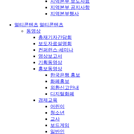
지역본부 보도자료
지역본부 공지사항
지역본부행사
멀티콘텐츠
멀티콘텐츠
동영상
총재기자간담회
보도자료설명회
컨퍼런스·세미나
영상보고서
기획동영상
홍보동영상
한국은행 홍보
화폐홍보
외환신고안내
디지털화폐
경제교육
어린이
청소년
교사
보드게임
일반인