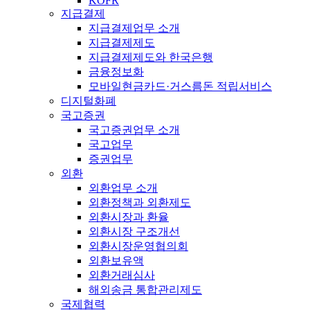
KOFR
지급결제
지급결제업무 소개
지급결제제도
지급결제제도와 한국은행
금융정보화
모바일현금카드·거스름돈 적립서비스
디지털화폐
국고증권
국고증권업무 소개
국고업무
증권업무
외환
외환업무 소개
외환정책과 외환제도
외환시장과 환율
외환시장 구조개선
외환시장운영협의회
외환보유액
외환거래심사
해외송금 통합관리제도
국제협력