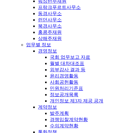
워싱턴주재원
프랑크푸르트사무소
동경사무소
런던사무소
북경사무소
홍콩주재원
상해주재원
업무별 정보
경영정보
국회 업무보고 자료
월별 대차대조표
외부감사 결과 등
윤리경영활동
사회공헌활동
민원처리기준표
정보공개목록
개인정보 제3자 제공 공개
계약정보
발주계획
경쟁입찰계약현황
수의계약현황
통화정책