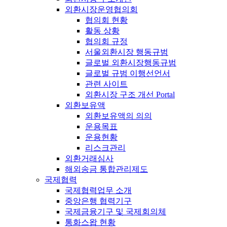
외환시장운영협의회
협의회 현황
활동 상황
협의회 규정
서울외환시장 행동규범
글로벌 외환시장행동규범
글로벌 규범 이행선언서
관련 사이트
외환시장 구조 개선 Portal
외환보유액
외환보유액의 의의
운용목표
운용현황
리스크관리
외환거래심사
해외송금 통합관리제도
국제협력
국제협력업무 소개
중앙은행 협력기구
국제금융기구 및 국제회의체
통화스왑 현황