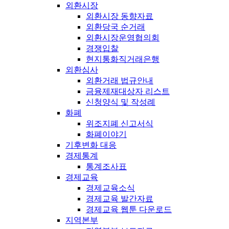
외환시장
외환시장 동향자료
외환당국 순거래
외환시장운영협의회
경쟁입찰
현지통화직거래은행
외환심사
외환거래 법규안내
금융제재대상자 리스트
신청양식 및 작성례
화폐
위조지폐 신고서식
화폐이야기
기후변화 대응
경제통계
통계조사표
경제교육
경제교육소식
경제교육 발간자료
경제교육 웹툰 다운로드
지역본부