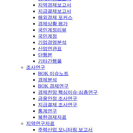
지역경제보고서
지급결제보고서
해외경제 포커스
경제상황 평가
국민계정리뷰
국민계정
기업경영분석
산업연관표
단행본
기타간행물
조사연구
BOK 이슈노트
경제분석
BOK 경제연구
경제전망 핵심이슈·심층연구
금융안정 조사연구
지급결제 조사연구
통계연구
북한경제자료
지역연구자료
주력산업 모니터링 보고서