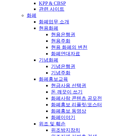
KPP & CBSP
관련 사이트
화폐
화폐업무 소개
현용화폐
현용은행권
현용주화
현용 화폐의 변천
화폐연대자료
기념화폐
기념은행권
기념주화
화폐홍보교육
현금사용 선택권
돈 깨끗이 쓰기
화폐사랑 콘텐츠 공모전
화폐홍보 리플릿/포스터
화폐홍보 동영상
화폐이야기
위조 및 훼손
위조방지장치