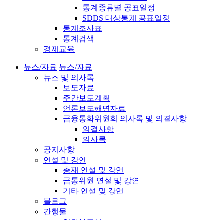
통계종류별 공표일정
SDDS 대상통계 공표일정
통계조사표
통계검색
경제교육
뉴스/자료
뉴스/자료
뉴스 및 의사록
보도자료
주간보도계획
언론보도해명자료
금융통화위원회 의사록 및 의결사항
의결사항
의사록
공지사항
연설 및 강연
총재 연설 및 강연
금통위원 연설 및 강연
기타 연설 및 강연
블로그
간행물