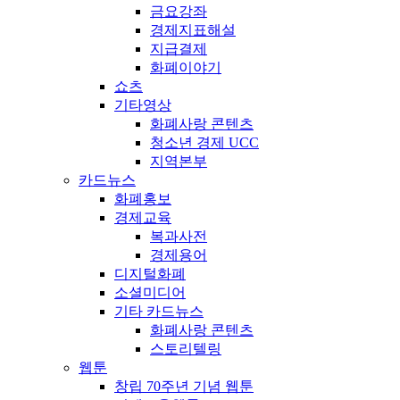
금요강좌
경제지표해설
지급결제
화폐이야기
쇼츠
기타영상
화폐사랑 콘텐츠
청소년 경제 UCC
지역본부
카드뉴스
화폐홍보
경제교육
복과사전
경제용어
디지털화폐
소셜미디어
기타 카드뉴스
화폐사랑 콘텐츠
스토리텔링
웹툰
창립 70주년 기념 웹툰