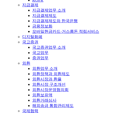
KOFR
지급결제
지급결제업무 소개
지급결제제도
지급결제제도와 한국은행
금융정보화
모바일현금카드·거스름돈 적립서비스
디지털화폐
국고증권
국고증권업무 소개
국고업무
증권업무
외환
외환업무 소개
외환정책과 외환제도
외환시장과 환율
외환시장 구조개선
외환시장운영협의회
외환보유액
외환거래심사
해외송금 통합관리제도
국제협력