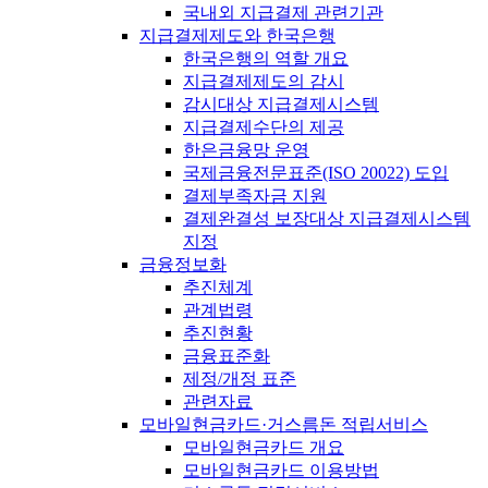
국내외 지급결제 관련기관
지급결제제도와 한국은행
한국은행의 역할 개요
지급결제제도의 감시
감시대상 지급결제시스템
지급결제수단의 제공
한은금융망 운영
국제금융전문표준(ISO 20022) 도입
결제부족자금 지원
결제완결성 보장대상 지급결제시스템
지정
금융정보화
추진체계
관계법령
추진현황
금융표준화
제정/개정 표준
관련자료
모바일현금카드·거스름돈 적립서비스
모바일현금카드 개요
모바일현금카드 이용방법