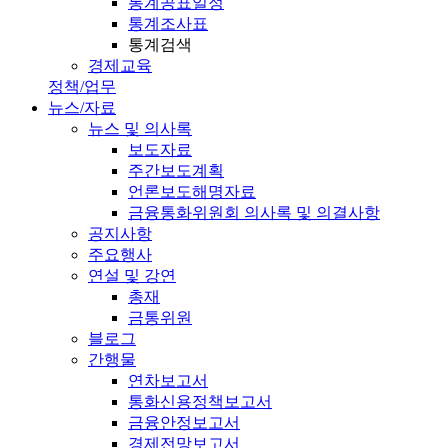
통계공표일정
통계조사표
통계검색
경제교육
정책/업무
뉴스/자료
뉴스 및 의사록
보도자료
주간보도계획
언론보도해명자료
금융통화위원회 의사록 및 의결사항
공지사항
주요행사
연설 및 강연
총재
금통위원
블로그
간행물
연차보고서
통화신용정책보고서
금융안정보고서
경제전망보고서