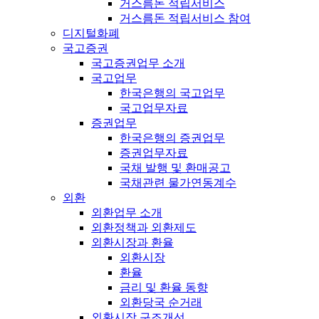
거스름돈 적립서비스
거스름돈 적립서비스 참여
디지털화폐
국고증권
국고증권업무 소개
국고업무
한국은행의 국고업무
국고업무자료
증권업무
한국은행의 증권업무
증권업무자료
국채 발행 및 환매공고
국채관련 물가연동계수
외환
외환업무 소개
외환정책과 외환제도
외환시장과 환율
외환시장
환율
금리 및 환율 동향
외환당국 순거래
외환시장 구조개선