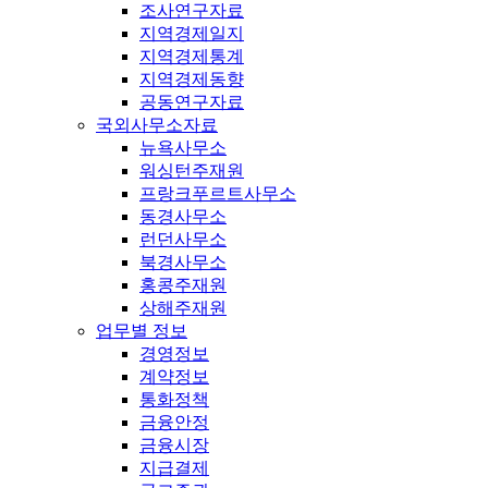
조사연구자료
지역경제일지
지역경제통계
지역경제동향
공동연구자료
국외사무소자료
뉴욕사무소
워싱턴주재원
프랑크푸르트사무소
동경사무소
런던사무소
북경사무소
홍콩주재원
상해주재원
업무별 정보
경영정보
계약정보
통화정책
금융안정
금융시장
지급결제