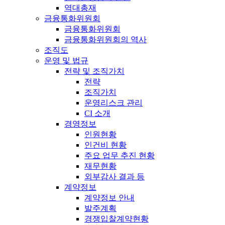
역대총재
금융통화위원회
금융통화위원회
금융통화위원회의 역사
조직도
운영 및 법규
전략 및 조직가치
전략
조직가치
운영리스크 관리
CI 소개
경영정보
인원현황
인건비 현황
주요 업무 추진 현황
재무현황
외부감사 결과 등
계약정보
계약정보 안내
발주계획
경쟁입찰계약현황