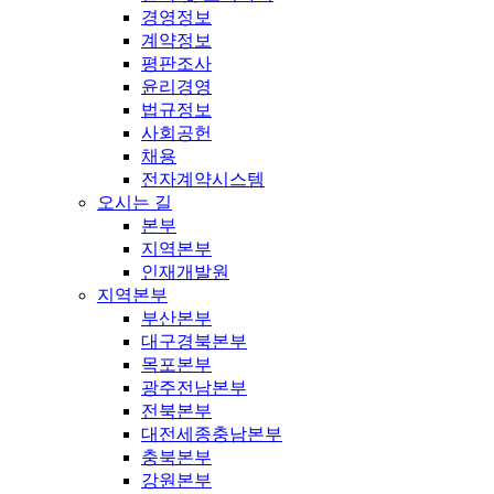
경영정보
계약정보
평판조사
윤리경영
법규정보
사회공헌
채용
전자계약시스템
오시는 길
본부
지역본부
인재개발원
지역본부
부산본부
대구경북본부
목포본부
광주전남본부
전북본부
대전세종충남본부
충북본부
강원본부