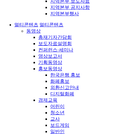
지역본부 보도자료
지역본부 공지사항
지역본부행사
멀티콘텐츠
멀티콘텐츠
동영상
총재기자간담회
보도자료설명회
컨퍼런스·세미나
영상보고서
기획동영상
홍보동영상
한국은행 홍보
화폐홍보
외환신고안내
디지털화폐
경제교육
어린이
청소년
교사
보드게임
일반인