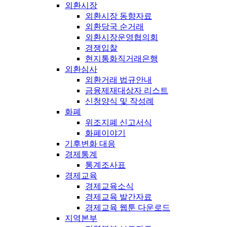
외환시장
외환시장 동향자료
외환당국 순거래
외환시장운영협의회
경쟁입찰
현지통화직거래은행
외환심사
외환거래 법규안내
금융제재대상자 리스트
신청양식 및 작성례
화폐
위조지폐 신고서식
화폐이야기
기후변화 대응
경제통계
통계조사표
경제교육
경제교육소식
경제교육 발간자료
경제교육 웹툰 다운로드
지역본부