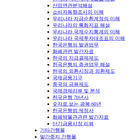
산업연관분석해설
소비자동향조사의 이해
우리나라 자금순환계정의 이해
우리나라의 통화지표 해설
우리나라 국제수지통계의 이해
우리나라 국제투자대조표의 이해
한국은행의 발권업무
화폐관련 발간자료
한국의 지급결제제도
한국은행의 증권업무 해설
한국의 외환시장과 외환제도
국제금융기구
중국의 금융제도
국제경제리뷰 및 분석
한국은행 70년사
숫자로 보는 광복 60년
한국은행법 제정사
화폐박물관관련 발간자료
단기금융시장 리뷰
기타간행물
발간중지 간행물