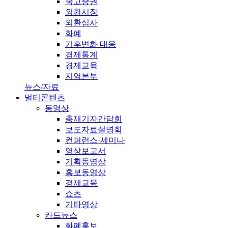
국고증권
외환시장
외환심사
화폐
기후변화 대응
경제통계
경제교육
지역본부
뉴스/자료
멀티콘텐츠
동영상
총재기자간담회
보도자료설명회
컨퍼런스·세미나
영상보고서
기획동영상
홍보동영상
경제교육
쇼츠
기타영상
카드뉴스
화폐홍보