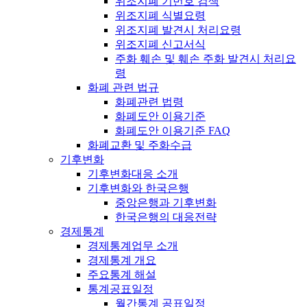
위조지폐 기번호 검색
위조지폐 식별요령
위조지폐 발견시 처리요령
위조지폐 신고서식
주화 훼손 및 훼손 주화 발견시 처리요
령
화폐 관련 법규
화폐관련 법령
화폐도안 이용기준
화폐도안 이용기준 FAQ
화폐교환 및 주화수급
기후변화
기후변화대응 소개
기후변화와 한국은행
중앙은행과 기후변화
한국은행의 대응전략
경제통계
경제통계업무 소개
경제통계 개요
주요통계 해설
통계공표일정
월간통계 공표일정