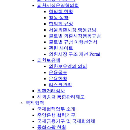
외환시장운영협의회
협의회 현황
활동 상황
협의회 규정
서울외환시장 행동규범
글로벌 외환시장행동규범
글로벌 규범 이행선언서
관련 사이트
외환시장 구조 개선 Portal
외환보유액
외환보유액의 의의
운용목표
운용현황
리스크관리
외환거래심사
해외송금 통합관리제도
국제협력
국제협력업무 소개
중앙은행 협력기구
국제금융기구 및 국제회의체
통화스왑 현황