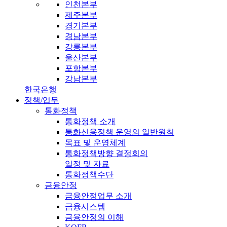
인천본부
제주본부
경기본부
경남본부
강릉본부
울산본부
포항본부
강남본부
한국은행
정책/업무
통화정책
통화정책 소개
통화신용정책 운영의 일반원칙
목표 및 운영체계
통화정책방향 결정회의
일정 및 자료
통화정책수단
금융안정
금융안정업무 소개
금융시스템
금융안정의 이해