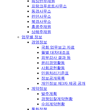
워싱턴주재원
프랑크푸르트사무소
동경사무소
런던사무소
북경사무소
홍콩주재원
상해주재원
업무별 정보
경영정보
국회 업무보고 자료
월별 대차대조표
외부감사 결과 등
윤리경영활동
사회공헌활동
민원처리기준표
정보공개목록
개인정보 제3자 제공 공개
계약정보
발주계획
경쟁입찰계약현황
수의계약현황
통화정책