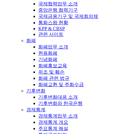
국제협력업무 소개
중앙은행 협력기구
국제금융기구 및 국제회의체
통화스왑 현황
KPP & CBSP
관련 사이트
화폐
화폐업무 소개
현용화폐
기념화폐
화폐홍보교육
위조 및 훼손
화폐 관련 법규
화폐교환 및 주화수급
기후변화
기후변화대응 소개
기후변화와 한국은행
경제통계
경제통계업무 소개
경제통계 개요
주요통계 해설