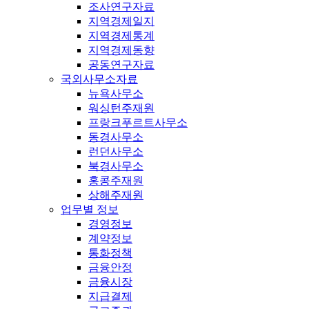
조사연구자료
지역경제일지
지역경제통계
지역경제동향
공동연구자료
국외사무소자료
뉴욕사무소
워싱턴주재원
프랑크푸르트사무소
동경사무소
런던사무소
북경사무소
홍콩주재원
상해주재원
업무별 정보
경영정보
계약정보
통화정책
금융안정
금융시장
지급결제