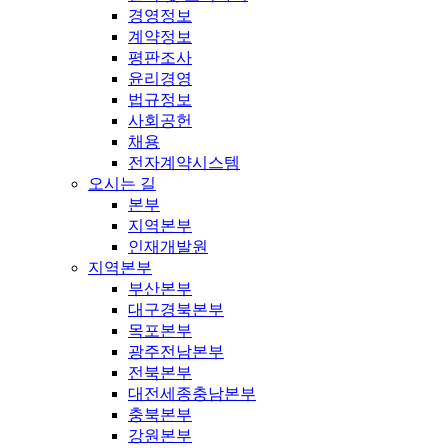
경영정보
계약정보
평판조사
윤리경영
법규정보
사회공헌
채용
전자계약시스템
오시는 길
본부
지역본부
인재개발원
지역본부
부산본부
대구경북본부
목포본부
광주전남본부
전북본부
대전세종충남본부
충북본부
강원본부