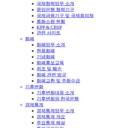
국제협력업무 소개
중앙은행 협력기구
국제금융기구 및 국제회의체
통화스왑 현황
KPP & CBSP
관련 사이트
화폐
화폐업무 소개
현용화폐
기념화폐
화폐홍보교육
위조 및 훼손
화폐 관련 법규
화폐교환 및 주화수급
기후변화
기후변화대응 소개
기후변화와 한국은행
경제통계
경제통계업무 소개
경제통계 개요
주요통계 해설