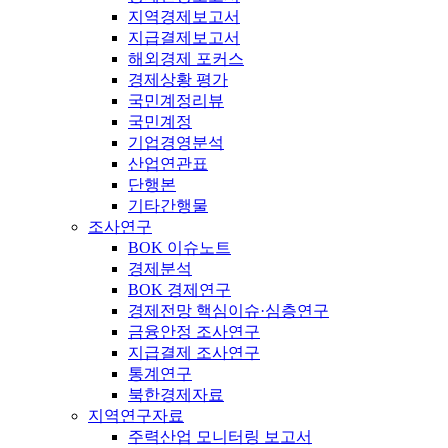
지역경제보고서
지급결제보고서
해외경제 포커스
경제상황 평가
국민계정리뷰
국민계정
기업경영분석
산업연관표
단행본
기타간행물
조사연구
BOK 이슈노트
경제분석
BOK 경제연구
경제전망 핵심이슈·심층연구
금융안정 조사연구
지급결제 조사연구
통계연구
북한경제자료
지역연구자료
주력산업 모니터링 보고서