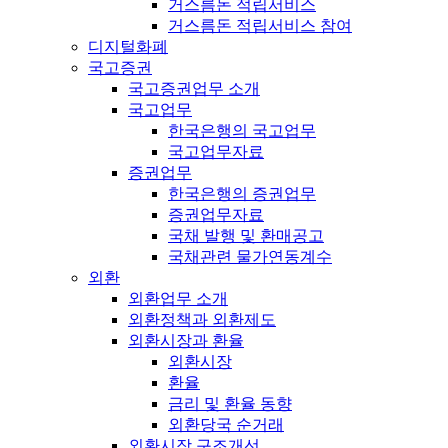
거스름돈 적립서비스
거스름돈 적립서비스 참여
디지털화폐
국고증권
국고증권업무 소개
국고업무
한국은행의 국고업무
국고업무자료
증권업무
한국은행의 증권업무
증권업무자료
국채 발행 및 환매공고
국채관련 물가연동계수
외환
외환업무 소개
외환정책과 외환제도
외환시장과 환율
외환시장
환율
금리 및 환율 동향
외환당국 순거래
외환시장 구조개선