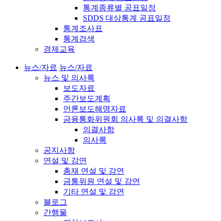
통계종류별 공표일정
SDDS 대상통계 공표일정
통계조사표
통계검색
경제교육
뉴스/자료
뉴스/자료
뉴스 및 의사록
보도자료
주간보도계획
언론보도해명자료
금융통화위원회 의사록 및 의결사항
의결사항
의사록
공지사항
연설 및 강연
총재 연설 및 강연
금통위원 연설 및 강연
기타 연설 및 강연
블로그
간행물