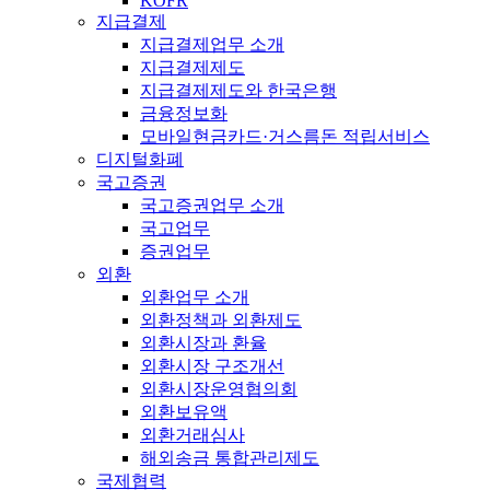
KOFR
지급결제
지급결제업무 소개
지급결제제도
지급결제제도와 한국은행
금융정보화
모바일현금카드·거스름돈 적립서비스
디지털화폐
국고증권
국고증권업무 소개
국고업무
증권업무
외환
외환업무 소개
외환정책과 외환제도
외환시장과 환율
외환시장 구조개선
외환시장운영협의회
외환보유액
외환거래심사
해외송금 통합관리제도
국제협력