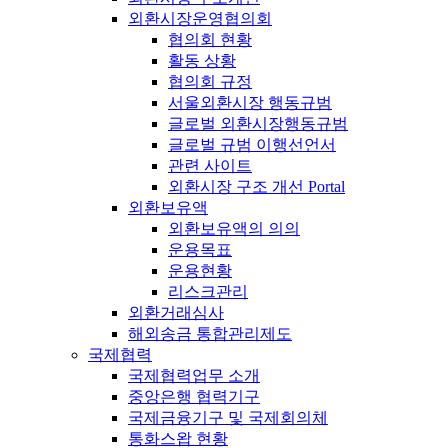
외환시장운영협의회
협의회 현황
활동 상황
협의회 규정
서울외환시장 행동규범
글로벌 외환시장행동규범
글로벌 규범 이행선언서
관련 사이트
외환시장 구조 개선 Portal
외환보유액
외환보유액의 의의
운용목표
운용현황
리스크관리
외환거래심사
해외송금 통합관리제도
국제협력
국제협력업무 소개
중앙은행 협력기구
국제금융기구 및 국제회의체
통화스왑 현황