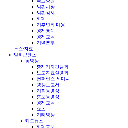
국고증권
외환시장
외환심사
화폐
기후변화 대응
경제통계
경제교육
지역본부
뉴스/자료
멀티콘텐츠
동영상
총재기자간담회
보도자료설명회
컨퍼런스·세미나
영상보고서
기획동영상
홍보동영상
경제교육
쇼츠
기타영상
카드뉴스
화폐홍보