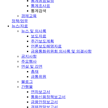
통계공표일정
통계조사표
통계검색
경제교육
정책/업무
뉴스/자료
뉴스 및 의사록
보도자료
주간보도계획
언론보도해명자료
금융통화위원회 의사록 및 의결사항
공지사항
주요행사
연설 및 강연
총재
금통위원
블로그
간행물
연차보고서
통화신용정책보고서
금융안정보고서
경제전망보고서