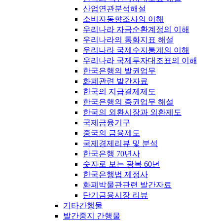
산업연관분석해설
소비자동향조사의 이해
우리나라 자금순환계정의 이해
우리나라의 통화지표 해설
우리나라 국제수지통계의 이해
우리나라 국제투자대조표의 이해
한국은행의 발권업무
화폐관련 발간자료
한국의 지급결제제도
한국은행의 증권업무 해설
한국의 외환시장과 외환제도
국제금융기구
중국의 금융제도
국제경제리뷰 및 분석
한국은행 70년사
숫자로 보는 광복 60년
한국은행법 제정사
화폐박물관관련 발간자료
단기금융시장 리뷰
기타간행물
발간중지 간행물