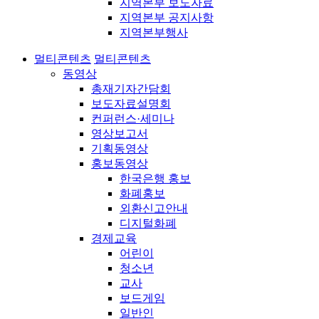
지역본부 보도자료
지역본부 공지사항
지역본부행사
멀티콘텐츠
멀티콘텐츠
동영상
총재기자간담회
보도자료설명회
컨퍼런스·세미나
영상보고서
기획동영상
홍보동영상
한국은행 홍보
화폐홍보
외환신고안내
디지털화폐
경제교육
어린이
청소년
교사
보드게임
일반인