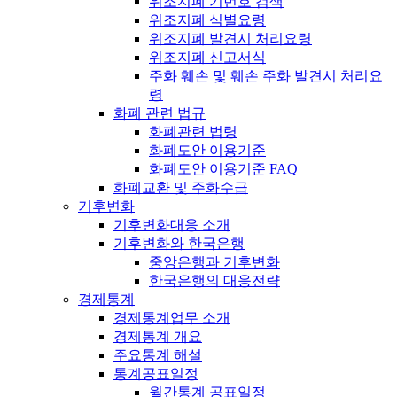
위조지폐 기번호 검색
위조지폐 식별요령
위조지폐 발견시 처리요령
위조지폐 신고서식
주화 훼손 및 훼손 주화 발견시 처리요
령
화폐 관련 법규
화폐관련 법령
화폐도안 이용기준
화폐도안 이용기준 FAQ
화폐교환 및 주화수급
기후변화
기후변화대응 소개
기후변화와 한국은행
중앙은행과 기후변화
한국은행의 대응전략
경제통계
경제통계업무 소개
경제통계 개요
주요통계 해설
통계공표일정
월간통계 공표일정