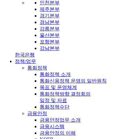
인천본부
제주본부
경기본부
경남본부
강릉본부
울산본부
포항본부
강남본부
한국은행
정책/업무
통화정책
통화정책 소개
통화신용정책 운영의 일반원칙
목표 및 운영체계
통화정책방향 결정회의
일정 및 자료
통화정책수단
금융안정
금융안정업무 소개
금융시스템
금융안정의 이해