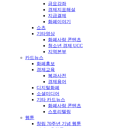
금요강좌
경제지표해설
지급결제
화폐이야기
쇼츠
기타영상
화폐사랑 콘텐츠
청소년 경제 UCC
지역본부
카드뉴스
화폐홍보
경제교육
복과사전
경제용어
디지털화폐
소셜미디어
기타 카드뉴스
화폐사랑 콘텐츠
스토리텔링
웹툰
창립 70주년 기념 웹툰