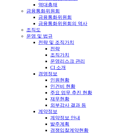
역대총재
금융통화위원회
금융통화위원회
금융통화위원회의 역사
조직도
운영 및 법규
전략 및 조직가치
전략
조직가치
운영리스크 관리
CI 소개
경영정보
인원현황
인건비 현황
주요 업무 추진 현황
재무현황
외부감사 결과 등
계약정보
계약정보 안내
발주계획
경쟁입찰계약현황