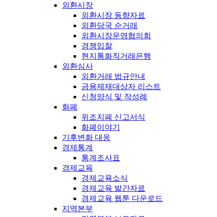
외환시장
외환시장 동향자료
외환당국 순거래
외환시장운영협의회
경쟁입찰
현지통화직거래은행
외환심사
외환거래 법규안내
금융제재대상자 리스트
신청양식 및 작성례
화폐
위조지폐 신고서식
화폐이야기
기후변화 대응
경제통계
통계조사표
경제교육
경제교육소식
경제교육 발간자료
경제교육 웹툰 다운로드
지역본부