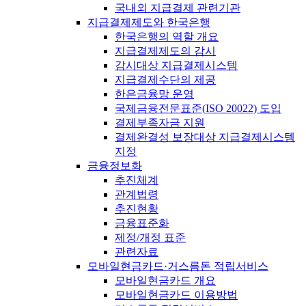
국내외 지급결제 관련기관
지급결제제도와 한국은행
한국은행의 역할 개요
지급결제제도의 감시
감시대상 지급결제시스템
지급결제수단의 제공
한은금융망 운영
국제금융전문표준(ISO 20022) 도입
결제부족자금 지원
결제완결성 보장대상 지급결제시스템
지정
금융정보화
추진체계
관계법령
추진현황
금융표준화
제정/개정 표준
관련자료
모바일현금카드·거스름돈 적립서비스
모바일현금카드 개요
모바일현금카드 이용방법