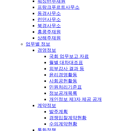
워싱턴주재원
프랑크푸르트사무소
동경사무소
런던사무소
북경사무소
홍콩주재원
상해주재원
업무별 정보
경영정보
국회 업무보고 자료
월별 대차대조표
외부감사 결과 등
윤리경영활동
사회공헌활동
민원처리기준표
정보공개목록
개인정보 제3자 제공 공개
계약정보
발주계획
경쟁입찰계약현황
수의계약현황
통화정책