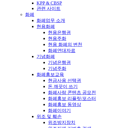
KPP & CBSP
관련 사이트
화폐
화폐업무 소개
현용화폐
현용은행권
현용주화
현용 화폐의 변천
화폐연대자료
기념화폐
기념은행권
기념주화
화폐홍보교육
현금사용 선택권
돈 깨끗이 쓰기
화폐사랑 콘텐츠 공모전
화폐홍보 리플릿/포스터
화폐홍보 동영상
화폐이야기
위조 및 훼손
위조방지장치