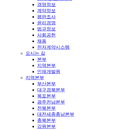
경영정보
계약정보
평판조사
윤리경영
법규정보
사회공헌
채용
전자계약시스템
오시는 길
본부
지역본부
인재개발원
지역본부
부산본부
대구경북본부
목포본부
광주전남본부
전북본부
대전세종충남본부
충북본부
강원본부