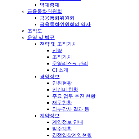
역대총재
금융통화위원회
금융통화위원회
금융통화위원회의 역사
조직도
운영 및 법규
전략 및 조직가치
전략
조직가치
운영리스크 관리
CI 소개
경영정보
인원현황
인건비 현황
주요 업무 추진 현황
재무현황
외부감사 결과 등
계약정보
계약정보 안내
발주계획
경쟁입찰계약현황