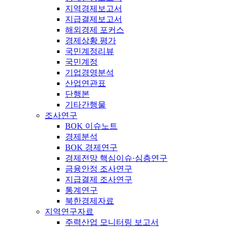
지역경제보고서
지급결제보고서
해외경제 포커스
경제상황 평가
국민계정리뷰
국민계정
기업경영분석
산업연관표
단행본
기타간행물
조사연구
BOK 이슈노트
경제분석
BOK 경제연구
경제전망 핵심이슈·심층연구
금융안정 조사연구
지급결제 조사연구
통계연구
북한경제자료
지역연구자료
주력산업 모니터링 보고서