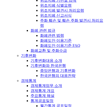
위조지폐 기번호 검색
위조지폐 식별요령
위조지폐 발견시 처리요령
위조지폐 신고서식
주화 훼손 및 훼손 주화 발견시 처리요
령
화폐 관련 법규
화폐관련 법령
화폐도안 이용기준
화폐도안 이용기준 FAQ
화폐교환 및 주화수급
기후변화
기후변화대응 소개
기후변화와 한국은행
중앙은행과 기후변화
한국은행의 대응전략
경제통계
경제통계업무 소개
경제통계 개요
주요통계 해설
통계공표일정
월간통계 공표일정