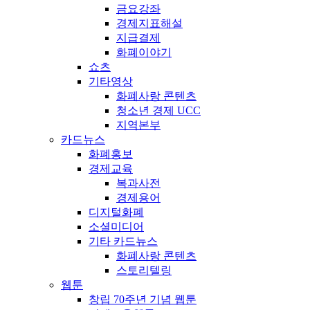
금요강좌
경제지표해설
지급결제
화폐이야기
쇼츠
기타영상
화폐사랑 콘텐츠
청소년 경제 UCC
지역본부
카드뉴스
화폐홍보
경제교육
복과사전
경제용어
디지털화폐
소셜미디어
기타 카드뉴스
화폐사랑 콘텐츠
스토리텔링
웹툰
창립 70주년 기념 웹툰