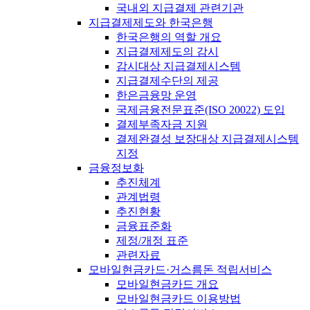
국내외 지급결제 관련기관
지급결제제도와 한국은행
한국은행의 역할 개요
지급결제제도의 감시
감시대상 지급결제시스템
지급결제수단의 제공
한은금융망 운영
국제금융전문표준(ISO 20022) 도입
결제부족자금 지원
결제완결성 보장대상 지급결제시스템
지정
금융정보화
추진체계
관계법령
추진현황
금융표준화
제정/개정 표준
관련자료
모바일현금카드·거스름돈 적립서비스
모바일현금카드 개요
모바일현금카드 이용방법