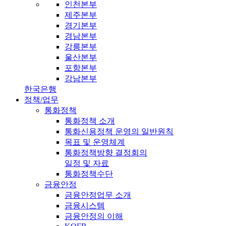
인천본부
제주본부
경기본부
경남본부
강릉본부
울산본부
포항본부
강남본부
한국은행
정책/업무
통화정책
통화정책 소개
통화신용정책 운영의 일반원칙
목표 및 운영체계
통화정책방향 결정회의
일정 및 자료
통화정책수단
금융안정
금융안정업무 소개
금융시스템
금융안정의 이해