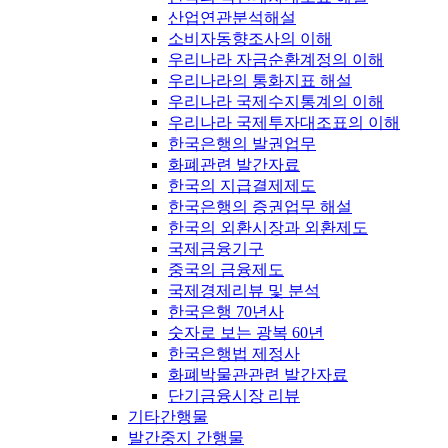
산업연관분석해설
소비자동향조사의 이해
우리나라 자금순환계정의 이해
우리나라의 통화지표 해설
우리나라 국제수지통계의 이해
우리나라 국제투자대조표의 이해
한국은행의 발권업무
화폐관련 발간자료
한국의 지급결제제도
한국은행의 증권업무 해설
한국의 외환시장과 외환제도
국제금융기구
중국의 금융제도
국제경제리뷰 및 분석
한국은행 70년사
숫자로 보는 광복 60년
한국은행법 제정사
화폐박물관관련 발간자료
단기금융시장 리뷰
기타간행물
발간중지 간행물