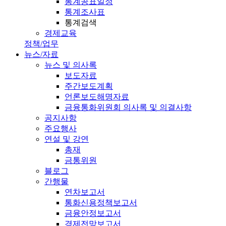
통계공표일정
통계조사표
통계검색
경제교육
정책/업무
뉴스/자료
뉴스 및 의사록
보도자료
주간보도계획
언론보도해명자료
금융통화위원회 의사록 및 의결사항
공지사항
주요행사
연설 및 강연
총재
금통위원
블로그
간행물
연차보고서
통화신용정책보고서
금융안정보고서
경제전망보고서