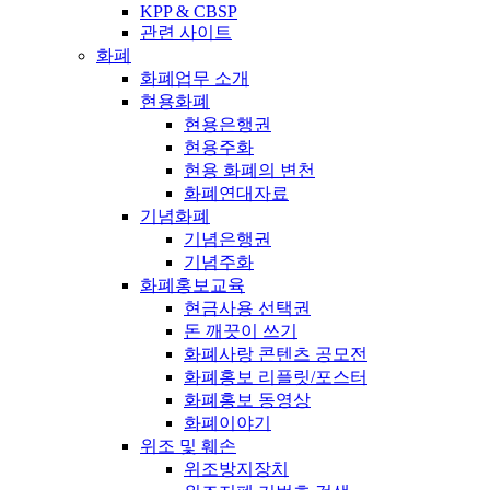
KPP & CBSP
관련 사이트
화폐
화폐업무 소개
현용화폐
현용은행권
현용주화
현용 화폐의 변천
화폐연대자료
기념화폐
기념은행권
기념주화
화폐홍보교육
현금사용 선택권
돈 깨끗이 쓰기
화폐사랑 콘텐츠 공모전
화폐홍보 리플릿/포스터
화폐홍보 동영상
화폐이야기
위조 및 훼손
위조방지장치