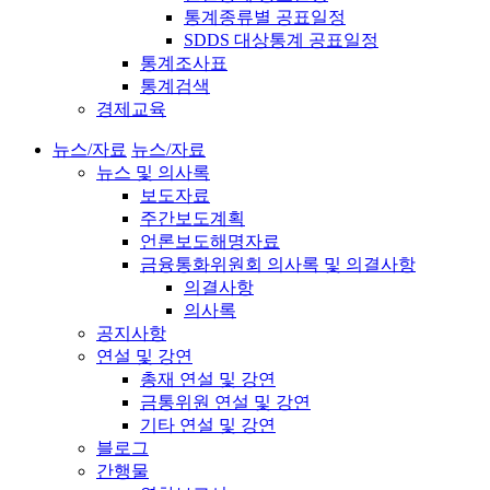
통계종류별 공표일정
SDDS 대상통계 공표일정
통계조사표
통계검색
경제교육
뉴스/자료
뉴스/자료
뉴스 및 의사록
보도자료
주간보도계획
언론보도해명자료
금융통화위원회 의사록 및 의결사항
의결사항
의사록
공지사항
연설 및 강연
총재 연설 및 강연
금통위원 연설 및 강연
기타 연설 및 강연
블로그
간행물