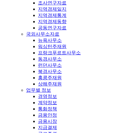
조사연구자료
지역경제일지
지역경제통계
지역경제동향
공동연구자료
국외사무소자료
뉴욕사무소
워싱턴주재원
프랑크푸르트사무소
동경사무소
런던사무소
북경사무소
홍콩주재원
상해주재원
업무별 정보
경영정보
계약정보
통화정책
금융안정
금융시장
지급결제