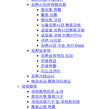
외환시장운영협의회
협의회 현황
활동 상황
협의회 규정
서울외환시장 행동규범
글로벌 외환시장행동규범
글로벌 규범 이행선언서
관련 사이트
외환시장 구조 개선 Portal
외환보유액
외환보유액의 의의
운용목표
운용현황
리스크관리
외환거래심사
해외송금 통합관리제도
국제협력
국제협력업무 소개
중앙은행 협력기구
국제금융기구 및 국제회의체
통화스왑 현황