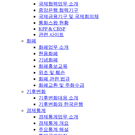
국제협력업무 소개
중앙은행 협력기구
국제금융기구 및 국제회의체
통화스왑 현황
KPP & CBSP
관련 사이트
화폐
화폐업무 소개
현용화폐
기념화폐
화폐홍보교육
위조 및 훼손
화폐 관련 법규
화폐교환 및 주화수급
기후변화
기후변화대응 소개
기후변화와 한국은행
경제통계
경제통계업무 소개
경제통계 개요
주요통계 해설