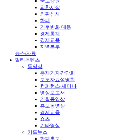
국고증권
외환시장
외환심사
화폐
기후변화 대응
경제통계
경제교육
지역본부
뉴스/자료
멀티콘텐츠
동영상
총재기자간담회
보도자료설명회
컨퍼런스·세미나
영상보고서
기획동영상
홍보동영상
경제교육
쇼츠
기타영상
카드뉴스
화폐홍보