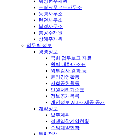
워싱턴주재원
프랑크푸르트사무소
동경사무소
런던사무소
북경사무소
홍콩주재원
상해주재원
업무별 정보
경영정보
국회 업무보고 자료
월별 대차대조표
외부감사 결과 등
윤리경영활동
사회공헌활동
민원처리기준표
정보공개목록
개인정보 제3자 제공 공개
계약정보
발주계획
경쟁입찰계약현황
수의계약현황
통화정책