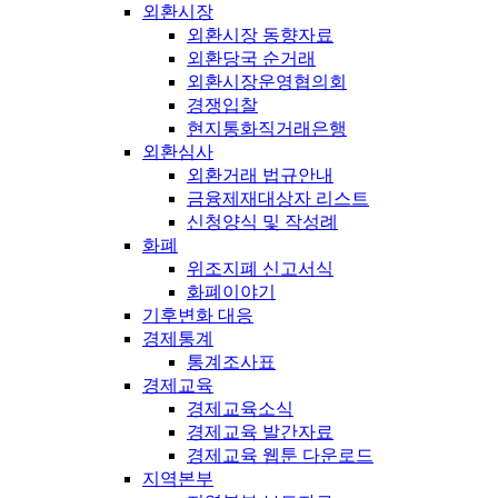
외환시장
외환시장 동향자료
외환당국 순거래
외환시장운영협의회
경쟁입찰
현지통화직거래은행
외환심사
외환거래 법규안내
금융제재대상자 리스트
신청양식 및 작성례
화폐
위조지폐 신고서식
화폐이야기
기후변화 대응
경제통계
통계조사표
경제교육
경제교육소식
경제교육 발간자료
경제교육 웹툰 다운로드
지역본부