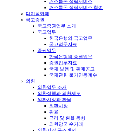
거스름돈 적립서비스
거스름돈 적립서비스 참여
디지털화폐
국고증권
국고증권업무 소개
국고업무
한국은행의 국고업무
국고업무자료
증권업무
한국은행의 증권업무
증권업무자료
국채 발행 및 환매공고
국채관련 물가연동계수
외환
외환업무 소개
외환정책과 외환제도
외환시장과 환율
외환시장
환율
금리 및 환율 동향
외환당국 순거래
외환시장 구조개선