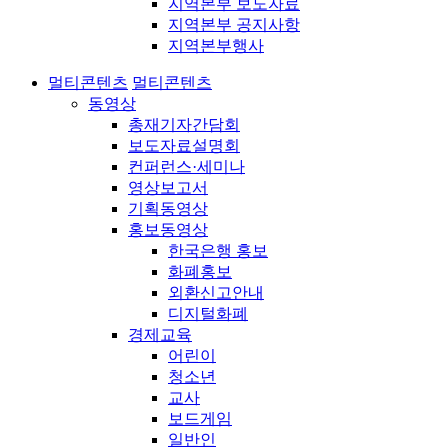
지역본부 보도자료
지역본부 공지사항
지역본부행사
멀티콘텐츠
멀티콘텐츠
동영상
총재기자간담회
보도자료설명회
컨퍼런스·세미나
영상보고서
기획동영상
홍보동영상
한국은행 홍보
화폐홍보
외환신고안내
디지털화폐
경제교육
어린이
청소년
교사
보드게임
일반인