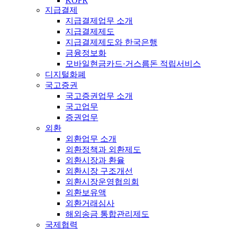
KOFR
지급결제
지급결제업무 소개
지급결제제도
지급결제제도와 한국은행
금융정보화
모바일현금카드·거스름돈 적립서비스
디지털화폐
국고증권
국고증권업무 소개
국고업무
증권업무
외환
외환업무 소개
외환정책과 외환제도
외환시장과 환율
외환시장 구조개선
외환시장운영협의회
외환보유액
외환거래심사
해외송금 통합관리제도
국제협력