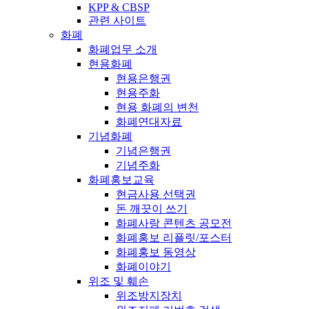
KPP & CBSP
관련 사이트
화폐
화폐업무 소개
현용화폐
현용은행권
현용주화
현용 화폐의 변천
화폐연대자료
기념화폐
기념은행권
기념주화
화폐홍보교육
현금사용 선택권
돈 깨끗이 쓰기
화폐사랑 콘텐츠 공모전
화폐홍보 리플릿/포스터
화폐홍보 동영상
화폐이야기
위조 및 훼손
위조방지장치