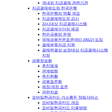
국내외 지급결제 관련기관
지급결제제도와 한국은행
한국은행의 역할 개요
지급결제제도의 감시
감시대상 지급결제시스템
지급결제수단의 제공
한은금융망 운영
국제금융전문표준(ISO 20022) 도입
결제부족자금 지원
결제완결성 보장대상 지급결제시스템
지정
금융정보화
추진체계
관계법령
추진현황
금융표준화
제정/개정 표준
관련자료
모바일현금카드·거스름돈 적립서비스
모바일현금카드 개요
모바일현금카드 이용방법