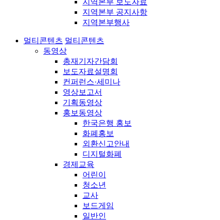
지역본부 보도자료
지역본부 공지사항
지역본부행사
멀티콘텐츠
멀티콘텐츠
동영상
총재기자간담회
보도자료설명회
컨퍼런스·세미나
영상보고서
기획동영상
홍보동영상
한국은행 홍보
화폐홍보
외환신고안내
디지털화폐
경제교육
어린이
청소년
교사
보드게임
일반인