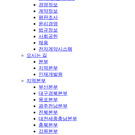
경영정보
계약정보
평판조사
윤리경영
법규정보
사회공헌
채용
전자계약시스템
오시는 길
본부
지역본부
인재개발원
지역본부
부산본부
대구경북본부
목포본부
광주전남본부
전북본부
대전세종충남본부
충북본부
강원본부