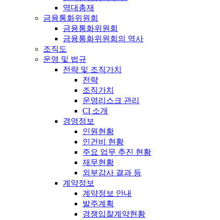
역대총재
금융통화위원회
금융통화위원회
금융통화위원회의 역사
조직도
운영 및 법규
전략 및 조직가치
전략
조직가치
운영리스크 관리
CI 소개
경영정보
인원현황
인건비 현황
주요 업무 추진 현황
재무현황
외부감사 결과 등
계약정보
계약정보 안내
발주계획
경쟁입찰계약현황