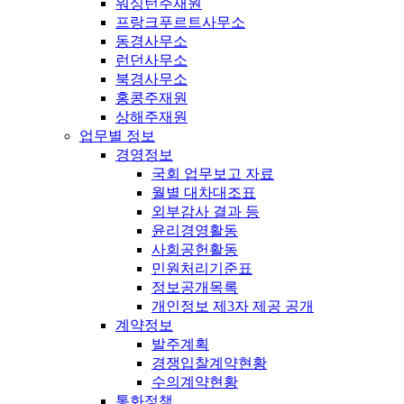
워싱턴주재원
프랑크푸르트사무소
동경사무소
런던사무소
북경사무소
홍콩주재원
상해주재원
업무별 정보
경영정보
국회 업무보고 자료
월별 대차대조표
외부감사 결과 등
윤리경영활동
사회공헌활동
민원처리기준표
정보공개목록
개인정보 제3자 제공 공개
계약정보
발주계획
경쟁입찰계약현황
수의계약현황
통화정책