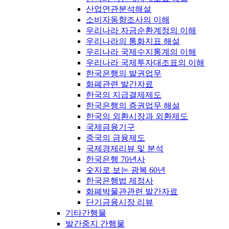
산업연관분석해설
소비자동향조사의 이해
우리나라 자금순환계정의 이해
우리나라의 통화지표 해설
우리나라 국제수지통계의 이해
우리나라 국제투자대조표의 이해
한국은행의 발권업무
화폐관련 발간자료
한국의 지급결제제도
한국은행의 증권업무 해설
한국의 외환시장과 외환제도
국제금융기구
중국의 금융제도
국제경제리뷰 및 분석
한국은행 70년사
숫자로 보는 광복 60년
한국은행법 제정사
화폐박물관관련 발간자료
단기금융시장 리뷰
기타간행물
발간중지 간행물