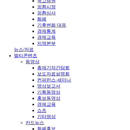
국고증권
외환시장
외환심사
화폐
기후변화 대응
경제통계
경제교육
지역본부
뉴스/자료
멀티콘텐츠
동영상
총재기자간담회
보도자료설명회
컨퍼런스·세미나
영상보고서
기획동영상
홍보동영상
경제교육
쇼츠
기타영상
카드뉴스
화폐홍보