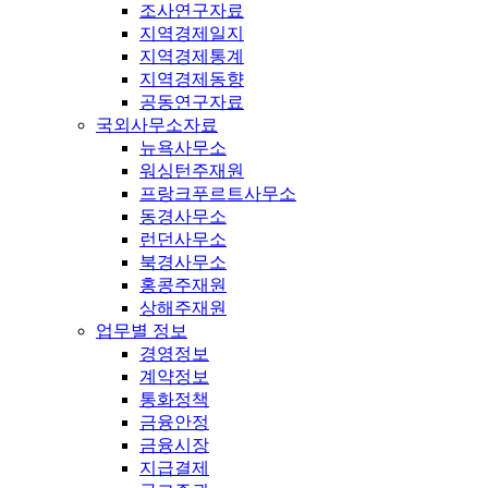
조사연구자료
지역경제일지
지역경제통계
지역경제동향
공동연구자료
국외사무소자료
뉴욕사무소
워싱턴주재원
프랑크푸르트사무소
동경사무소
런던사무소
북경사무소
홍콩주재원
상해주재원
업무별 정보
경영정보
계약정보
통화정책
금융안정
금융시장
지급결제