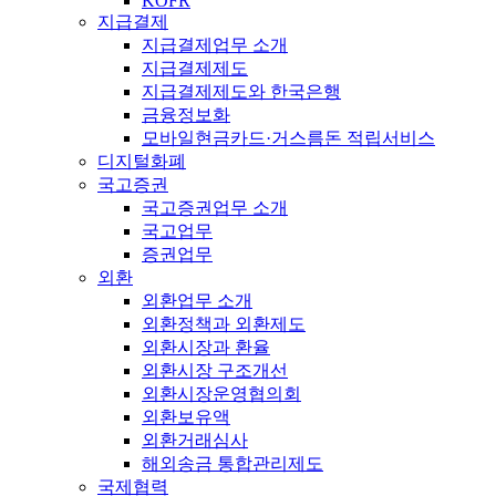
KOFR
지급결제
지급결제업무 소개
지급결제제도
지급결제제도와 한국은행
금융정보화
모바일현금카드·거스름돈 적립서비스
디지털화폐
국고증권
국고증권업무 소개
국고업무
증권업무
외환
외환업무 소개
외환정책과 외환제도
외환시장과 환율
외환시장 구조개선
외환시장운영협의회
외환보유액
외환거래심사
해외송금 통합관리제도
국제협력