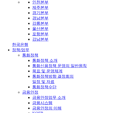
인천본부
제주본부
경기본부
경남본부
강릉본부
울산본부
포항본부
강남본부
한국은행
정책/업무
통화정책
통화정책 소개
통화신용정책 운영의 일반원칙
목표 및 운영체계
통화정책방향 결정회의
일정 및 자료
통화정책수단
금융안정
금융안정업무 소개
금융시스템
금융안정의 이해