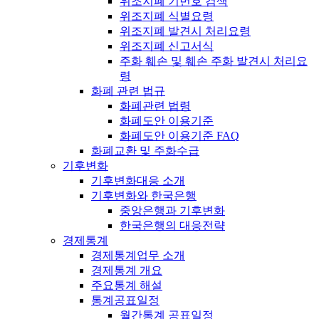
위조지폐 기번호 검색
위조지폐 식별요령
위조지폐 발견시 처리요령
위조지폐 신고서식
주화 훼손 및 훼손 주화 발견시 처리요
령
화폐 관련 법규
화폐관련 법령
화폐도안 이용기준
화폐도안 이용기준 FAQ
화폐교환 및 주화수급
기후변화
기후변화대응 소개
기후변화와 한국은행
중앙은행과 기후변화
한국은행의 대응전략
경제통계
경제통계업무 소개
경제통계 개요
주요통계 해설
통계공표일정
월간통계 공표일정