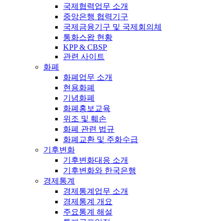
국제협력업무 소개
중앙은행 협력기구
국제금융기구 및 국제회의체
통화스왑 현황
KPP & CBSP
관련 사이트
화폐
화폐업무 소개
현용화폐
기념화폐
화폐홍보교육
위조 및 훼손
화폐 관련 법규
화폐교환 및 주화수급
기후변화
기후변화대응 소개
기후변화와 한국은행
경제통계
경제통계업무 소개
경제통계 개요
주요통계 해설