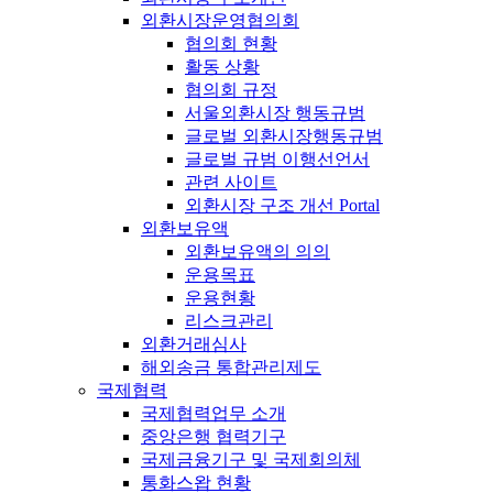
외환시장운영협의회
협의회 현황
활동 상황
협의회 규정
서울외환시장 행동규범
글로벌 외환시장행동규범
글로벌 규범 이행선언서
관련 사이트
외환시장 구조 개선 Portal
외환보유액
외환보유액의 의의
운용목표
운용현황
리스크관리
외환거래심사
해외송금 통합관리제도
국제협력
국제협력업무 소개
중앙은행 협력기구
국제금융기구 및 국제회의체
통화스왑 현황