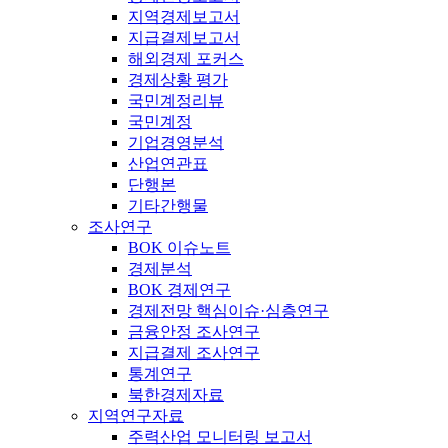
지역경제보고서
지급결제보고서
해외경제 포커스
경제상황 평가
국민계정리뷰
국민계정
기업경영분석
산업연관표
단행본
기타간행물
조사연구
BOK 이슈노트
경제분석
BOK 경제연구
경제전망 핵심이슈·심층연구
금융안정 조사연구
지급결제 조사연구
통계연구
북한경제자료
지역연구자료
주력산업 모니터링 보고서