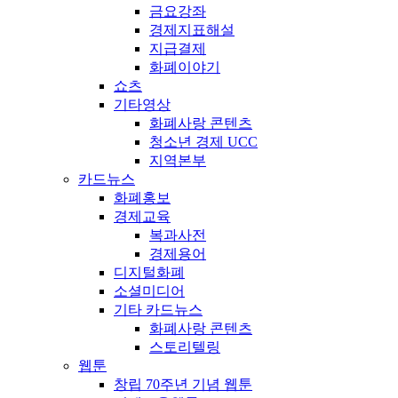
금요강좌
경제지표해설
지급결제
화폐이야기
쇼츠
기타영상
화폐사랑 콘텐츠
청소년 경제 UCC
지역본부
카드뉴스
화폐홍보
경제교육
복과사전
경제용어
디지털화폐
소셜미디어
기타 카드뉴스
화폐사랑 콘텐츠
스토리텔링
웹툰
창립 70주년 기념 웹툰