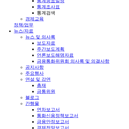
통계공표일정
통계조사표
통계검색
경제교육
정책/업무
뉴스/자료
뉴스 및 의사록
보도자료
주간보도계획
언론보도해명자료
금융통화위원회 의사록 및 의결사항
공지사항
주요행사
연설 및 강연
총재
금통위원
블로그
간행물
연차보고서
통화신용정책보고서
금융안정보고서
경제전망보고서