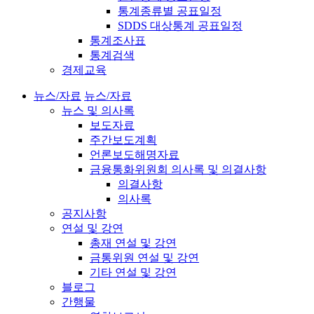
통계종류별 공표일정
SDDS 대상통계 공표일정
통계조사표
통계검색
경제교육
뉴스/자료
뉴스/자료
뉴스 및 의사록
보도자료
주간보도계획
언론보도해명자료
금융통화위원회 의사록 및 의결사항
의결사항
의사록
공지사항
연설 및 강연
총재 연설 및 강연
금통위원 연설 및 강연
기타 연설 및 강연
블로그
간행물