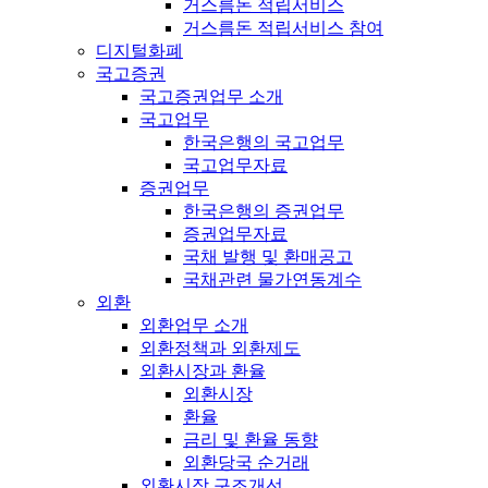
거스름돈 적립서비스
거스름돈 적립서비스 참여
디지털화폐
국고증권
국고증권업무 소개
국고업무
한국은행의 국고업무
국고업무자료
증권업무
한국은행의 증권업무
증권업무자료
국채 발행 및 환매공고
국채관련 물가연동계수
외환
외환업무 소개
외환정책과 외환제도
외환시장과 환율
외환시장
환율
금리 및 환율 동향
외환당국 순거래
외환시장 구조개선