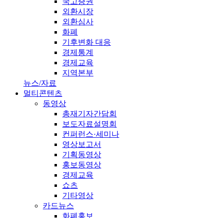
국고증권
외환시장
외환심사
화폐
기후변화 대응
경제통계
경제교육
지역본부
뉴스/자료
멀티콘텐츠
동영상
총재기자간담회
보도자료설명회
컨퍼런스·세미나
영상보고서
기획동영상
홍보동영상
경제교육
쇼츠
기타영상
카드뉴스
화폐홍보