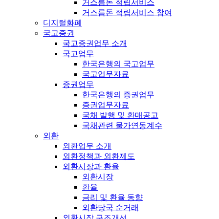
거스름돈 적립서비스
거스름돈 적립서비스 참여
디지털화폐
국고증권
국고증권업무 소개
국고업무
한국은행의 국고업무
국고업무자료
증권업무
한국은행의 증권업무
증권업무자료
국채 발행 및 환매공고
국채관련 물가연동계수
외환
외환업무 소개
외환정책과 외환제도
외환시장과 환율
외환시장
환율
금리 및 환율 동향
외환당국 순거래
외환시장 구조개선