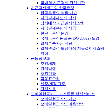
국내외 지급결제 관련기관
지급결제제도와 한국은행
한국은행의 역할 개요
지급결제제도의 감시
감시대상 지급결제시스템
지급결제수단의 제공
한은금융망 운영
국제금융전문표준(ISO 20022) 도입
결제부족자금 지원
결제완결성 보장대상 지급결제시스템
지정
금융정보화
추진체계
관계법령
추진현황
금융표준화
제정/개정 표준
관련자료
모바일현금카드·거스름돈 적립서비스
모바일현금카드 개요
모바일현금카드 이용방법