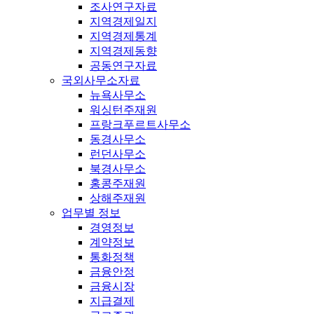
조사연구자료
지역경제일지
지역경제통계
지역경제동향
공동연구자료
국외사무소자료
뉴욕사무소
워싱턴주재원
프랑크푸르트사무소
동경사무소
런던사무소
북경사무소
홍콩주재원
상해주재원
업무별 정보
경영정보
계약정보
통화정책
금융안정
금융시장
지급결제