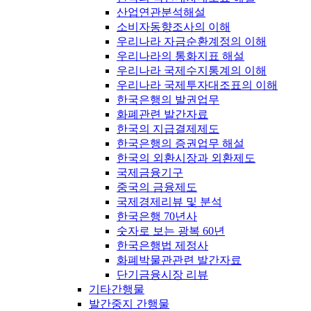
산업연관분석해설
소비자동향조사의 이해
우리나라 자금순환계정의 이해
우리나라의 통화지표 해설
우리나라 국제수지통계의 이해
우리나라 국제투자대조표의 이해
한국은행의 발권업무
화폐관련 발간자료
한국의 지급결제제도
한국은행의 증권업무 해설
한국의 외환시장과 외환제도
국제금융기구
중국의 금융제도
국제경제리뷰 및 분석
한국은행 70년사
숫자로 보는 광복 60년
한국은행법 제정사
화폐박물관관련 발간자료
단기금융시장 리뷰
기타간행물
발간중지 간행물