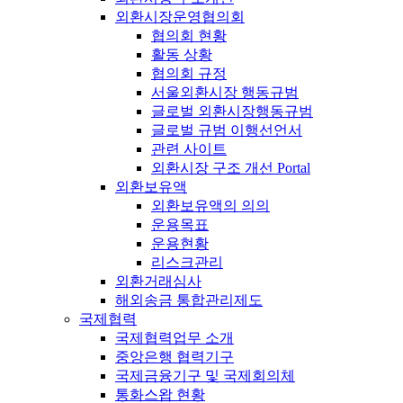
외환시장운영협의회
협의회 현황
활동 상황
협의회 규정
서울외환시장 행동규범
글로벌 외환시장행동규범
글로벌 규범 이행선언서
관련 사이트
외환시장 구조 개선 Portal
외환보유액
외환보유액의 의의
운용목표
운용현황
리스크관리
외환거래심사
해외송금 통합관리제도
국제협력
국제협력업무 소개
중앙은행 협력기구
국제금융기구 및 국제회의체
통화스왑 현황