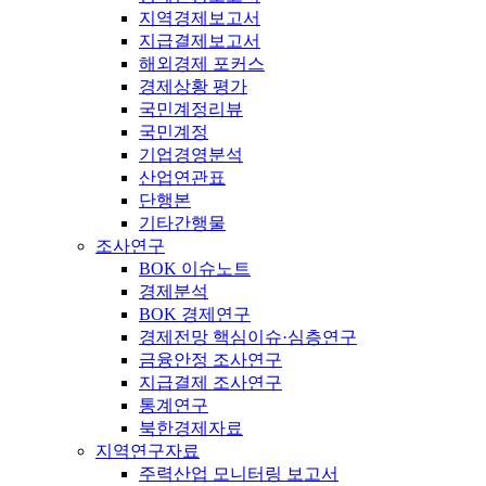
지역경제보고서
지급결제보고서
해외경제 포커스
경제상황 평가
국민계정리뷰
국민계정
기업경영분석
산업연관표
단행본
기타간행물
조사연구
BOK 이슈노트
경제분석
BOK 경제연구
경제전망 핵심이슈·심층연구
금융안정 조사연구
지급결제 조사연구
통계연구
북한경제자료
지역연구자료
주력산업 모니터링 보고서