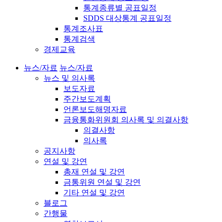
통계종류별 공표일정
SDDS 대상통계 공표일정
통계조사표
통계검색
경제교육
뉴스/자료
뉴스/자료
뉴스 및 의사록
보도자료
주간보도계획
언론보도해명자료
금융통화위원회 의사록 및 의결사항
의결사항
의사록
공지사항
연설 및 강연
총재 연설 및 강연
금통위원 연설 및 강연
기타 연설 및 강연
블로그
간행물