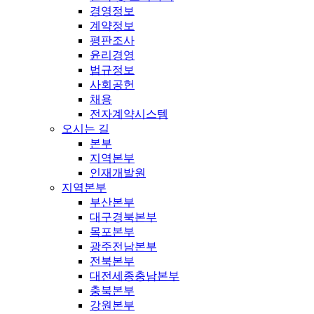
경영정보
계약정보
평판조사
윤리경영
법규정보
사회공헌
채용
전자계약시스템
오시는 길
본부
지역본부
인재개발원
지역본부
부산본부
대구경북본부
목포본부
광주전남본부
전북본부
대전세종충남본부
충북본부
강원본부