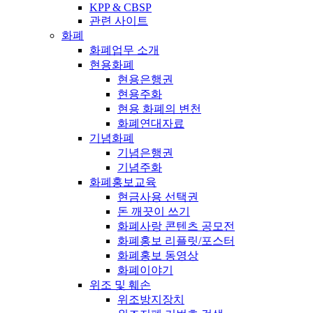
KPP & CBSP
관련 사이트
화폐
화폐업무 소개
현용화폐
현용은행권
현용주화
현용 화폐의 변천
화폐연대자료
기념화폐
기념은행권
기념주화
화폐홍보교육
현금사용 선택권
돈 깨끗이 쓰기
화폐사랑 콘텐츠 공모전
화폐홍보 리플릿/포스터
화폐홍보 동영상
화폐이야기
위조 및 훼손
위조방지장치