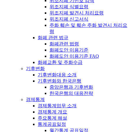
위조지폐 기번호 검색
위조지폐 식별요령
위조지폐 발견시 처리요령
위조지폐 신고서식
주화 훼손 및 훼손 주화 발견시 처리요
령
화폐 관련 법규
화폐관련 법령
화폐도안 이용기준
화폐도안 이용기준 FAQ
화폐교환 및 주화수급
기후변화
기후변화대응 소개
기후변화와 한국은행
중앙은행과 기후변화
한국은행의 대응전략
경제통계
경제통계업무 소개
경제통계 개요
주요통계 해설
통계공표일정
월간통계 공표일정