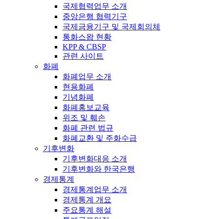
국제협력업무 소개
중앙은행 협력기구
국제금융기구 및 국제회의체
통화스왑 현황
KPP & CBSP
관련 사이트
화폐
화폐업무 소개
현용화폐
기념화폐
화폐홍보교육
위조 및 훼손
화폐 관련 법규
화폐교환 및 주화수급
기후변화
기후변화대응 소개
기후변화와 한국은행
경제통계
경제통계업무 소개
경제통계 개요
주요통계 해설