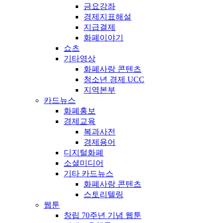
금요강좌
경제지표해설
지급결제
화폐이야기
쇼츠
기타영상
화폐사랑 콘텐츠
청소년 경제 UCC
지역본부
카드뉴스
화폐홍보
경제교육
복과사전
경제용어
디지털화폐
소셜미디어
기타 카드뉴스
화폐사랑 콘텐츠
스토리텔링
웹툰
창립 70주년 기념 웹툰