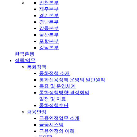
인천본부
제주본부
경기본부
경남본부
강릉본부
울산본부
포항본부
강남본부
한국은행
정책/업무
통화정책
통화정책 소개
통화신용정책 운영의 일반원칙
목표 및 운영체계
통화정책방향 결정회의
일정 및 자료
통화정책수단
금융안정
금융안정업무 소개
금융시스템
금융안정의 이해