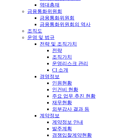
역대총재
금융통화위원회
금융통화위원회
금융통화위원회의 역사
조직도
운영 및 법규
전략 및 조직가치
전략
조직가치
운영리스크 관리
CI 소개
경영정보
인원현황
인건비 현황
주요 업무 추진 현황
재무현황
외부감사 결과 등
계약정보
계약정보 안내
발주계획
경쟁입찰계약현황