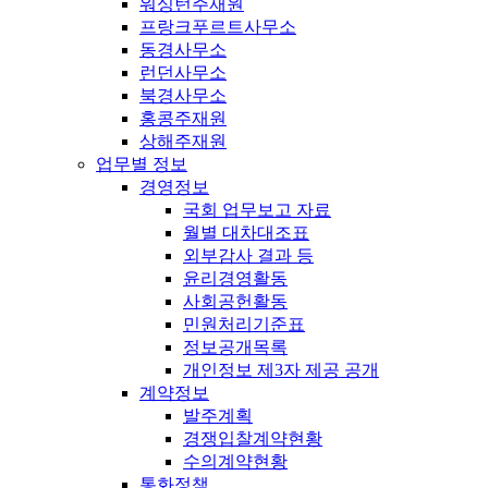
워싱턴주재원
프랑크푸르트사무소
동경사무소
런던사무소
북경사무소
홍콩주재원
상해주재원
업무별 정보
경영정보
국회 업무보고 자료
월별 대차대조표
외부감사 결과 등
윤리경영활동
사회공헌활동
민원처리기준표
정보공개목록
개인정보 제3자 제공 공개
계약정보
발주계획
경쟁입찰계약현황
수의계약현황
통화정책