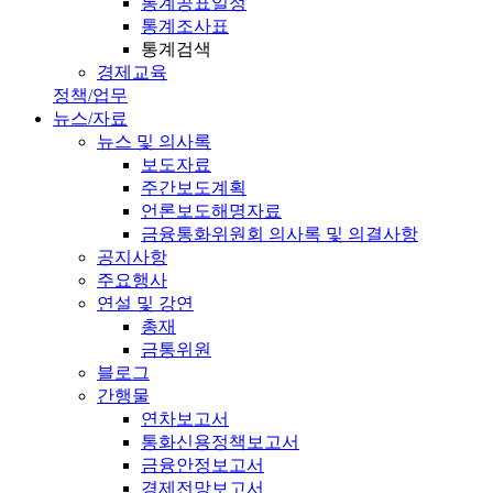
통계공표일정
통계조사표
통계검색
경제교육
정책/업무
뉴스/자료
뉴스 및 의사록
보도자료
주간보도계획
언론보도해명자료
금융통화위원회 의사록 및 의결사항
공지사항
주요행사
연설 및 강연
총재
금통위원
블로그
간행물
연차보고서
통화신용정책보고서
금융안정보고서
경제전망보고서