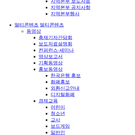
지역본부 보도자료
지역본부 공지사항
지역본부행사
멀티콘텐츠
멀티콘텐츠
동영상
총재기자간담회
보도자료설명회
컨퍼런스·세미나
영상보고서
기획동영상
홍보동영상
한국은행 홍보
화폐홍보
외환신고안내
디지털화폐
경제교육
어린이
청소년
교사
보드게임
일반인