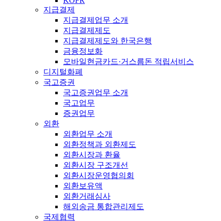
KOFR
지급결제
지급결제업무 소개
지급결제제도
지급결제제도와 한국은행
금융정보화
모바일현금카드·거스름돈 적립서비스
디지털화폐
국고증권
국고증권업무 소개
국고업무
증권업무
외환
외환업무 소개
외환정책과 외환제도
외환시장과 환율
외환시장 구조개선
외환시장운영협의회
외환보유액
외환거래심사
해외송금 통합관리제도
국제협력