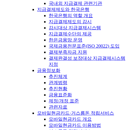
국내외 지급결제 관련기관
지급결제제도와 한국은행
한국은행의 역할 개요
지급결제제도의 감시
감시대상 지급결제시스템
지급결제수단의 제공
한은금융망 운영
국제금융전문표준(ISO 20022) 도입
결제부족자금 지원
결제완결성 보장대상 지급결제시스템
지정
금융정보화
추진체계
관계법령
추진현황
금융표준화
제정/개정 표준
관련자료
모바일현금카드·거스름돈 적립서비스
모바일현금카드 개요
모바일현금카드 이용방법