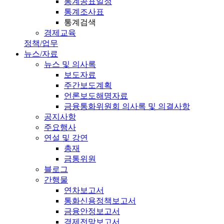
통계공표일정
통계조사표
통계검색
경제교육
정책/업무
뉴스/자료
뉴스 및 의사록
보도자료
주간보도계획
언론보도해명자료
금융통화위원회 의사록 및 의결사항
공지사항
주요행사
연설 및 강연
총재
금통위원
블로그
간행물
연차보고서
통화신용정책보고서
금융안정보고서
경제전망보고서