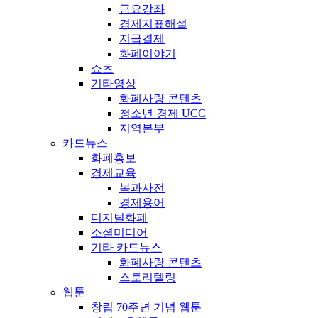
금요강좌
경제지표해설
지급결제
화폐이야기
쇼츠
기타영상
화폐사랑 콘텐츠
청소년 경제 UCC
지역본부
카드뉴스
화폐홍보
경제교육
복과사전
경제용어
디지털화폐
소셜미디어
기타 카드뉴스
화폐사랑 콘텐츠
스토리텔링
웹툰
창립 70주년 기념 웹툰