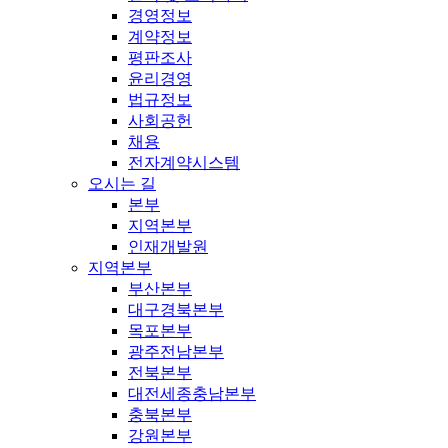
경영정보
계약정보
평판조사
윤리경영
법규정보
사회공헌
채용
전자계약시스템
오시는 길
본부
지역본부
인재개발원
지역본부
부산본부
대구경북본부
목포본부
광주전남본부
전북본부
대전세종충남본부
충북본부
강원본부