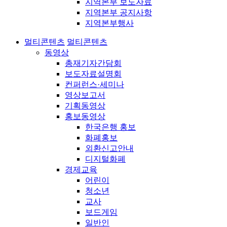
지역본부 보도자료
지역본부 공지사항
지역본부행사
멀티콘텐츠
멀티콘텐츠
동영상
총재기자간담회
보도자료설명회
컨퍼런스·세미나
영상보고서
기획동영상
홍보동영상
한국은행 홍보
화폐홍보
외환신고안내
디지털화폐
경제교육
어린이
청소년
교사
보드게임
일반인