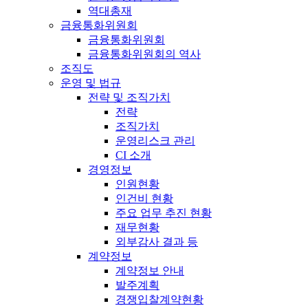
역대총재
금융통화위원회
금융통화위원회
금융통화위원회의 역사
조직도
운영 및 법규
전략 및 조직가치
전략
조직가치
운영리스크 관리
CI 소개
경영정보
인원현황
인건비 현황
주요 업무 추진 현황
재무현황
외부감사 결과 등
계약정보
계약정보 안내
발주계획
경쟁입찰계약현황