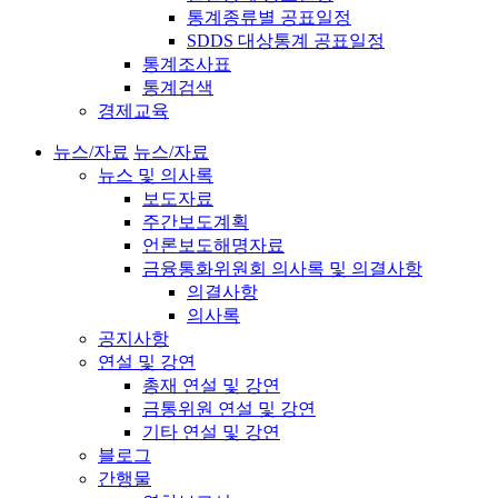
통계종류별 공표일정
SDDS 대상통계 공표일정
통계조사표
통계검색
경제교육
뉴스/자료
뉴스/자료
뉴스 및 의사록
보도자료
주간보도계획
언론보도해명자료
금융통화위원회 의사록 및 의결사항
의결사항
의사록
공지사항
연설 및 강연
총재 연설 및 강연
금통위원 연설 및 강연
기타 연설 및 강연
블로그
간행물