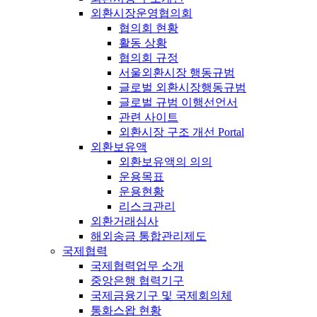
외환시장운영협의회
협의회 현황
활동 상황
협의회 규정
서울외환시장 행동규범
글로벌 외환시장행동규범
글로벌 규범 이행선언서
관련 사이트
외환시장 구조 개선 Portal
외환보유액
외환보유액의 의의
운용목표
운용현황
리스크관리
외환거래심사
해외송금 통합관리제도
국제협력
국제협력업무 소개
중앙은행 협력기구
국제금융기구 및 국제회의체
통화스왑 현황