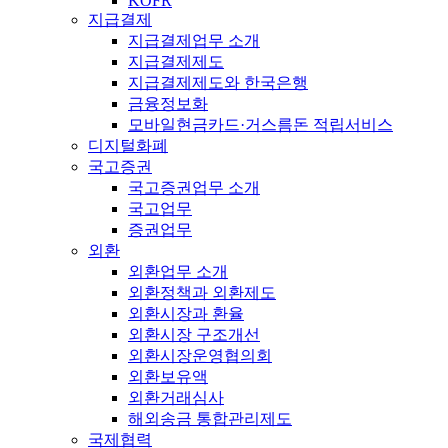
KOFR
지급결제
지급결제업무 소개
지급결제제도
지급결제제도와 한국은행
금융정보화
모바일현금카드·거스름돈 적립서비스
디지털화폐
국고증권
국고증권업무 소개
국고업무
증권업무
외환
외환업무 소개
외환정책과 외환제도
외환시장과 환율
외환시장 구조개선
외환시장운영협의회
외환보유액
외환거래심사
해외송금 통합관리제도
국제협력