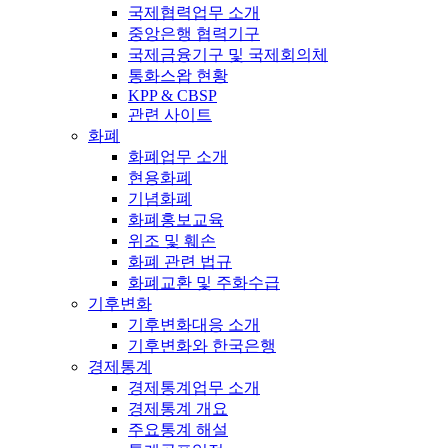
국제협력업무 소개
중앙은행 협력기구
국제금융기구 및 국제회의체
통화스왑 현황
KPP & CBSP
관련 사이트
화폐
화폐업무 소개
현용화폐
기념화폐
화폐홍보교육
위조 및 훼손
화폐 관련 법규
화폐교환 및 주화수급
기후변화
기후변화대응 소개
기후변화와 한국은행
경제통계
경제통계업무 소개
경제통계 개요
주요통계 해설