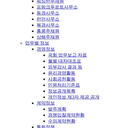
워싱턴주재원
프랑크푸르트사무소
동경사무소
런던사무소
북경사무소
홍콩주재원
상해주재원
업무별 정보
경영정보
국회 업무보고 자료
월별 대차대조표
외부감사 결과 등
윤리경영활동
사회공헌활동
민원처리기준표
정보공개목록
개인정보 제3자 제공 공개
계약정보
발주계획
경쟁입찰계약현황
수의계약현황
통화정책