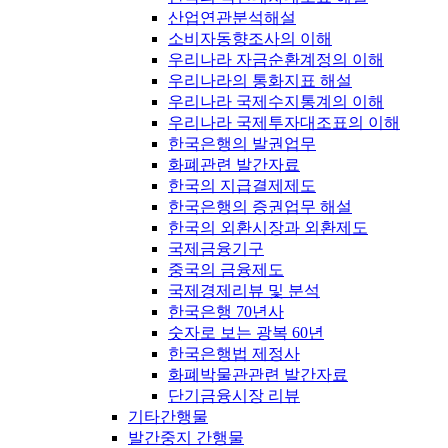
산업연관분석해설
소비자동향조사의 이해
우리나라 자금순환계정의 이해
우리나라의 통화지표 해설
우리나라 국제수지통계의 이해
우리나라 국제투자대조표의 이해
한국은행의 발권업무
화폐관련 발간자료
한국의 지급결제제도
한국은행의 증권업무 해설
한국의 외환시장과 외환제도
국제금융기구
중국의 금융제도
국제경제리뷰 및 분석
한국은행 70년사
숫자로 보는 광복 60년
한국은행법 제정사
화폐박물관관련 발간자료
단기금융시장 리뷰
기타간행물
발간중지 간행물