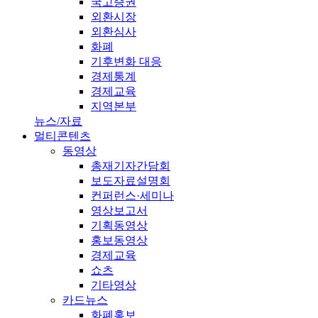
국고증권
외환시장
외환심사
화폐
기후변화 대응
경제통계
경제교육
지역본부
뉴스/자료
멀티콘텐츠
동영상
총재기자간담회
보도자료설명회
컨퍼런스·세미나
영상보고서
기획동영상
홍보동영상
경제교육
쇼츠
기타영상
카드뉴스
화폐홍보