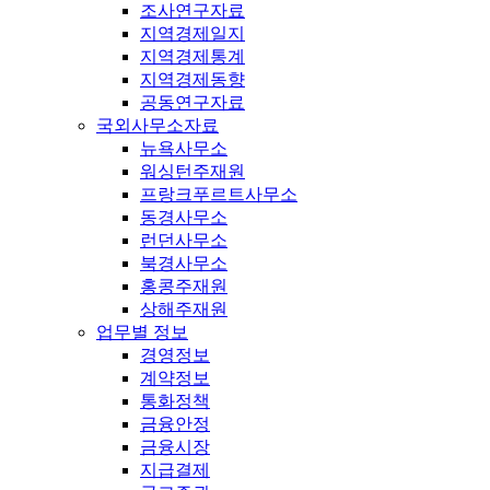
조사연구자료
지역경제일지
지역경제통계
지역경제동향
공동연구자료
국외사무소자료
뉴욕사무소
워싱턴주재원
프랑크푸르트사무소
동경사무소
런던사무소
북경사무소
홍콩주재원
상해주재원
업무별 정보
경영정보
계약정보
통화정책
금융안정
금융시장
지급결제