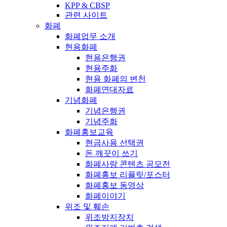
KPP & CBSP
관련 사이트
화폐
화폐업무 소개
현용화폐
현용은행권
현용주화
현용 화폐의 변천
화폐연대자료
기념화폐
기념은행권
기념주화
화폐홍보교육
현금사용 선택권
돈 깨끗이 쓰기
화폐사랑 콘텐츠 공모전
화폐홍보 리플릿/포스터
화폐홍보 동영상
화폐이야기
위조 및 훼손
위조방지장치