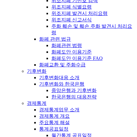
위조지폐 기번호 검색
위조지폐 식별요령
위조지폐 발견시 처리요령
위조지폐 신고서식
주화 훼손 및 훼손 주화 발견시 처리요
령
화폐 관련 법규
화폐관련 법령
화폐도안 이용기준
화폐도안 이용기준 FAQ
화폐교환 및 주화수급
기후변화
기후변화대응 소개
기후변화와 한국은행
중앙은행과 기후변화
한국은행의 대응전략
경제통계
경제통계업무 소개
경제통계 개요
주요통계 해설
통계공표일정
월간통계 공표일정