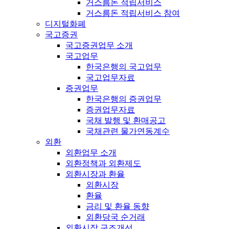
거스름돈 적립서비스
거스름돈 적립서비스 참여
디지털화폐
국고증권
국고증권업무 소개
국고업무
한국은행의 국고업무
국고업무자료
증권업무
한국은행의 증권업무
증권업무자료
국채 발행 및 환매공고
국채관련 물가연동계수
외환
외환업무 소개
외환정책과 외환제도
외환시장과 환율
외환시장
환율
금리 및 환율 동향
외환당국 순거래
외환시장 구조개선