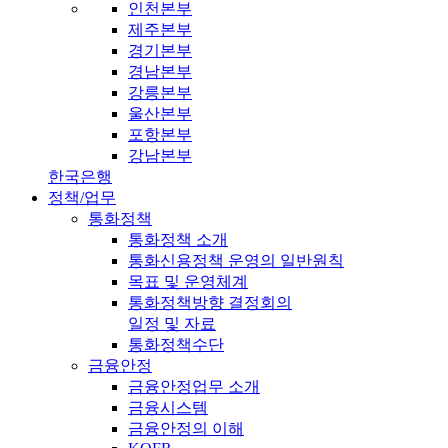
인천본부
제주본부
경기본부
경남본부
강릉본부
울산본부
포항본부
강남본부
한국은행
정책/업무
통화정책
통화정책 소개
통화신용정책 운영의 일반원칙
목표 및 운영체계
통화정책방향 결정회의
일정 및 자료
통화정책수단
금융안정
금융안정업무 소개
금융시스템
금융안정의 이해