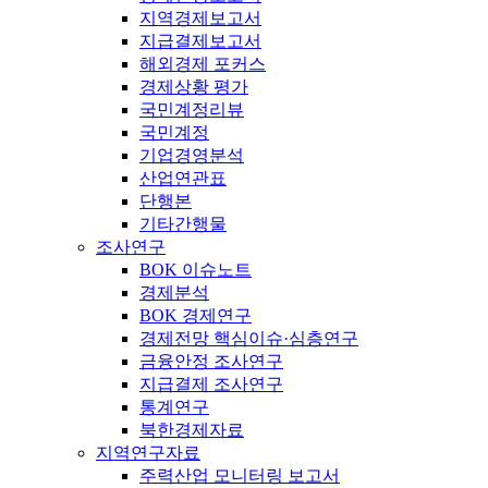
지역경제보고서
지급결제보고서
해외경제 포커스
경제상황 평가
국민계정리뷰
국민계정
기업경영분석
산업연관표
단행본
기타간행물
조사연구
BOK 이슈노트
경제분석
BOK 경제연구
경제전망 핵심이슈·심층연구
금융안정 조사연구
지급결제 조사연구
통계연구
북한경제자료
지역연구자료
주력산업 모니터링 보고서