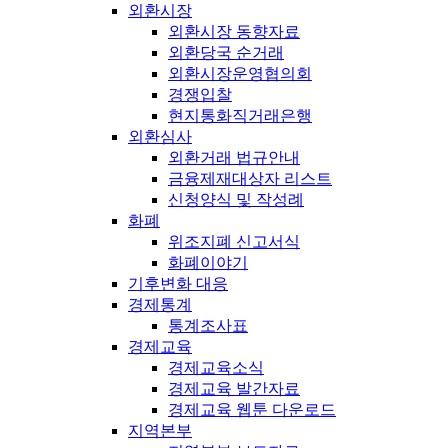
외환시장
외환시장 동향자료
외환당국 순거래
외환시장운영협의회
경쟁입찰
현지통화직거래은행
외환심사
외환거래 법규안내
금융제재대상자 리스트
신청양식 및 작성례
화폐
위조지폐 신고서식
화폐이야기
기후변화 대응
경제통계
통계조사표
경제교육
경제교육소식
경제교육 발간자료
경제교육 웹툰 다운로드
지역본부