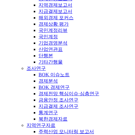
지역경제보고서
지급결제보고서
해외경제 포커스
경제상황 평가
국민계정리뷰
국민계정
기업경영분석
산업연관표
단행본
기타간행물
조사연구
BOK 이슈노트
경제분석
BOK 경제연구
경제전망 핵심이슈·심층연구
금융안정 조사연구
지급결제 조사연구
통계연구
북한경제자료
지역연구자료
주력산업 모니터링 보고서