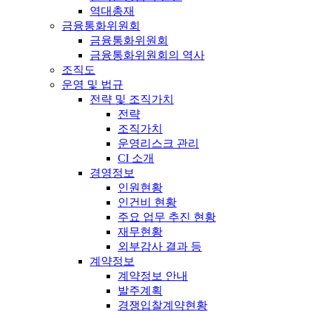
역대총재
금융통화위원회
금융통화위원회
금융통화위원회의 역사
조직도
운영 및 법규
전략 및 조직가치
전략
조직가치
운영리스크 관리
CI 소개
경영정보
인원현황
인건비 현황
주요 업무 추진 현황
재무현황
외부감사 결과 등
계약정보
계약정보 안내
발주계획
경쟁입찰계약현황