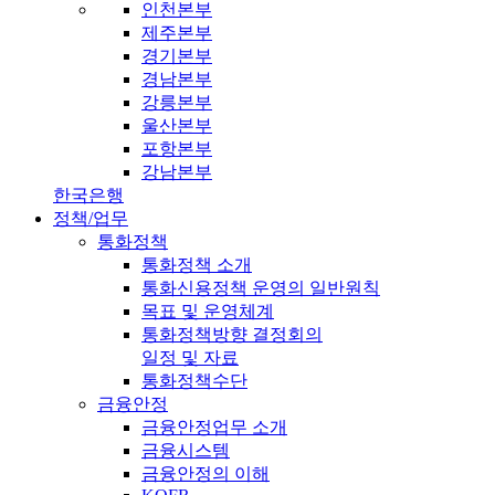
인천본부
제주본부
경기본부
경남본부
강릉본부
울산본부
포항본부
강남본부
한국은행
정책/업무
통화정책
통화정책 소개
통화신용정책 운영의 일반원칙
목표 및 운영체계
통화정책방향 결정회의
일정 및 자료
통화정책수단
금융안정
금융안정업무 소개
금융시스템
금융안정의 이해