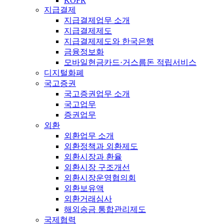
KOFR
지급결제
지급결제업무 소개
지급결제제도
지급결제제도와 한국은행
금융정보화
모바일현금카드·거스름돈 적립서비스
디지털화폐
국고증권
국고증권업무 소개
국고업무
증권업무
외환
외환업무 소개
외환정책과 외환제도
외환시장과 환율
외환시장 구조개선
외환시장운영협의회
외환보유액
외환거래심사
해외송금 통합관리제도
국제협력