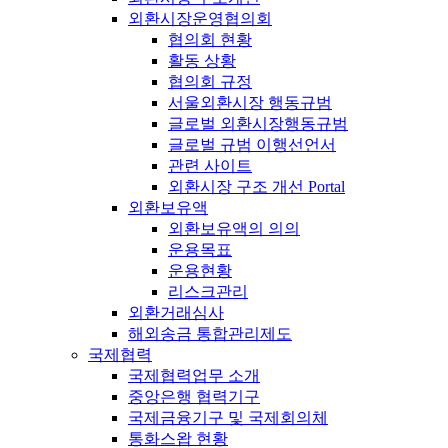
외환시장운영협의회
협의회 현황
활동 상황
협의회 규정
서울외환시장 행동규범
글로벌 외환시장행동규범
글로벌 규범 이행선언서
관련 사이트
외환시장 구조 개선 Portal
외환보유액
외환보유액의 의의
운용목표
운용현황
리스크관리
외환거래심사
해외송금 통합관리제도
국제협력
국제협력업무 소개
중앙은행 협력기구
국제금융기구 및 국제회의체
통화스왑 현황