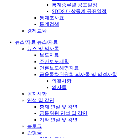
통계종류별 공표일정
SDDS 대상통계 공표일정
통계조사표
통계검색
경제교육
뉴스/자료
뉴스/자료
뉴스 및 의사록
보도자료
주간보도계획
언론보도해명자료
금융통화위원회 의사록 및 의결사항
의결사항
의사록
공지사항
연설 및 강연
총재 연설 및 강연
금통위원 연설 및 강연
기타 연설 및 강연
블로그
간행물