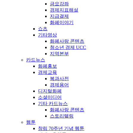
금요강좌
경제지표해설
지급결제
화폐이야기
쇼츠
기타영상
화폐사랑 콘텐츠
청소년 경제 UCC
지역본부
카드뉴스
화폐홍보
경제교육
복과사전
경제용어
디지털화폐
소셜미디어
기타 카드뉴스
화폐사랑 콘텐츠
스토리텔링
웹툰
창립 70주년 기념 웹툰