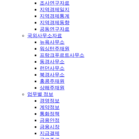
조사연구자료
지역경제일지
지역경제통계
지역경제동향
공동연구자료
국외사무소자료
뉴욕사무소
워싱턴주재원
프랑크푸르트사무소
동경사무소
런던사무소
북경사무소
홍콩주재원
상해주재원
업무별 정보
경영정보
계약정보
통화정책
금융안정
금융시장
지급결제