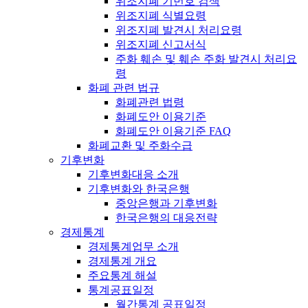
위조지폐 기번호 검색
위조지폐 식별요령
위조지폐 발견시 처리요령
위조지폐 신고서식
주화 훼손 및 훼손 주화 발견시 처리요
령
화폐 관련 법규
화폐관련 법령
화폐도안 이용기준
화폐도안 이용기준 FAQ
화폐교환 및 주화수급
기후변화
기후변화대응 소개
기후변화와 한국은행
중앙은행과 기후변화
한국은행의 대응전략
경제통계
경제통계업무 소개
경제통계 개요
주요통계 해설
통계공표일정
월간통계 공표일정