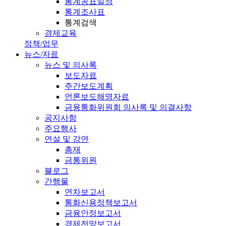
통계공표일정
통계조사표
통계검색
경제교육
정책/업무
뉴스/자료
뉴스 및 의사록
보도자료
주간보도계획
언론보도해명자료
금융통화위원회 의사록 및 의결사항
공지사항
주요행사
연설 및 강연
총재
금통위원
블로그
간행물
연차보고서
통화신용정책보고서
금융안정보고서
경제전망보고서