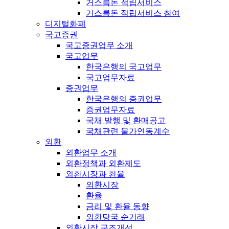
거스름돈 적립서비스
거스름돈 적립서비스 참여
디지털화폐
국고증권
국고증권업무 소개
국고업무
한국은행의 국고업무
국고업무자료
증권업무
한국은행의 증권업무
증권업무자료
국채 발행 및 환매공고
국채관련 물가연동계수
외환
외환업무 소개
외환정책과 외환제도
외환시장과 환율
외환시장
환율
금리 및 환율 동향
외환당국 순거래
외환시장 구조개선