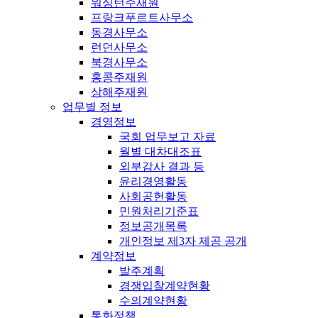
워싱턴주재원
프랑크푸르트사무소
동경사무소
런던사무소
북경사무소
홍콩주재원
상해주재원
업무별 정보
경영정보
국회 업무보고 자료
월별 대차대조표
외부감사 결과 등
윤리경영활동
사회공헌활동
민원처리기준표
정보공개목록
개인정보 제3자 제공 공개
계약정보
발주계획
경쟁입찰계약현황
수의계약현황
통화정책