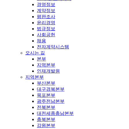
경영정보
계약정보
평판조사
윤리경영
법규정보
사회공헌
채용
전자계약시스템
오시는 길
본부
지역본부
인재개발원
지역본부
부산본부
대구경북본부
목포본부
광주전남본부
전북본부
대전세종충남본부
충북본부
강원본부