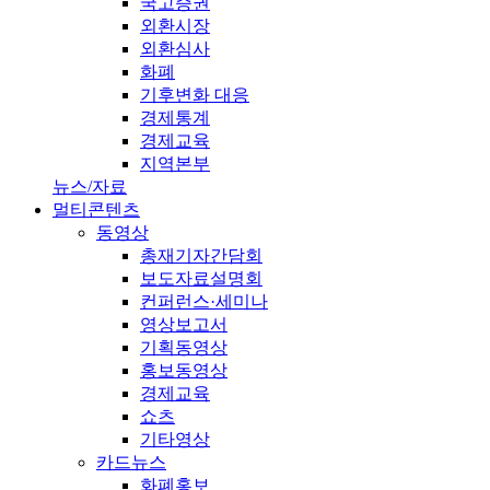
국고증권
외환시장
외환심사
화폐
기후변화 대응
경제통계
경제교육
지역본부
뉴스/자료
멀티콘텐츠
동영상
총재기자간담회
보도자료설명회
컨퍼런스·세미나
영상보고서
기획동영상
홍보동영상
경제교육
쇼츠
기타영상
카드뉴스
화폐홍보