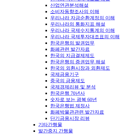
산업연관분석해설
소비자동향조사의 이해
우리나라 자금순환계정의 이해
우리나라의 통화지표 해설
우리나라 국제수지통계의 이해
우리나라 국제투자대조표의 이해
한국은행의 발권업무
화폐관련 발간자료
한국의 지급결제제도
한국은행의 증권업무 해설
한국의 외환시장과 외환제도
국제금융기구
중국의 금융제도
국제경제리뷰 및 분석
한국은행 70년사
숫자로 보는 광복 60년
한국은행법 제정사
화폐박물관관련 발간자료
단기금융시장 리뷰
기타간행물
발간중지 간행물