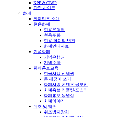
KPP & CBSP
관련 사이트
화폐
화폐업무 소개
현용화폐
현용은행권
현용주화
현용 화폐의 변천
화폐연대자료
기념화폐
기념은행권
기념주화
화폐홍보교육
현금사용 선택권
돈 깨끗이 쓰기
화폐사랑 콘텐츠 공모전
화폐홍보 리플릿/포스터
화폐홍보 동영상
화폐이야기
위조 및 훼손
위조방지장치