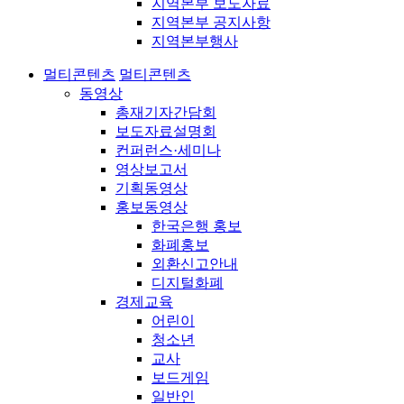
지역본부 보도자료
지역본부 공지사항
지역본부행사
멀티콘텐츠
멀티콘텐츠
동영상
총재기자간담회
보도자료설명회
컨퍼런스·세미나
영상보고서
기획동영상
홍보동영상
한국은행 홍보
화폐홍보
외환신고안내
디지털화폐
경제교육
어린이
청소년
교사
보드게임
일반인