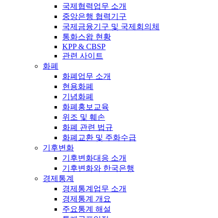
국제협력업무 소개
중앙은행 협력기구
국제금융기구 및 국제회의체
통화스왑 현황
KPP & CBSP
관련 사이트
화폐
화폐업무 소개
현용화폐
기념화폐
화폐홍보교육
위조 및 훼손
화폐 관련 법규
화폐교환 및 주화수급
기후변화
기후변화대응 소개
기후변화와 한국은행
경제통계
경제통계업무 소개
경제통계 개요
주요통계 해설