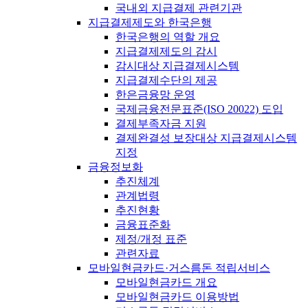
국내외 지급결제 관련기관
지급결제제도와 한국은행
한국은행의 역할 개요
지급결제제도의 감시
감시대상 지급결제시스템
지급결제수단의 제공
한은금융망 운영
국제금융전문표준(ISO 20022) 도입
결제부족자금 지원
결제완결성 보장대상 지급결제시스템
지정
금융정보화
추진체계
관계법령
추진현황
금융표준화
제정/개정 표준
관련자료
모바일현금카드·거스름돈 적립서비스
모바일현금카드 개요
모바일현금카드 이용방법