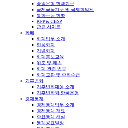
중앙은행 협력기구
국제금융기구 및 국제회의체
통화스왑 현황
KPP & CBSP
관련 사이트
화폐
화폐업무 소개
현용화폐
기념화폐
화폐홍보교육
위조 및 훼손
화폐 관련 법규
화폐교환 및 주화수급
기후변화
기후변화대응 소개
기후변화와 한국은행
경제통계
경제통계업무 소개
경제통계 개요
주요통계 해설
통계공표일정