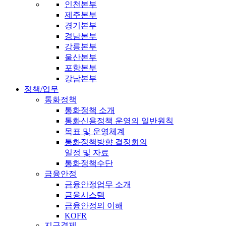
인천본부
제주본부
경기본부
경남본부
강릉본부
울산본부
포항본부
강남본부
정책/업무
통화정책
통화정책 소개
통화신용정책 운영의 일반원칙
목표 및 운영체계
통화정책방향 결정회의
일정 및 자료
통화정책수단
금융안정
금융안정업무 소개
금융시스템
금융안정의 이해
KOFR
지급결제