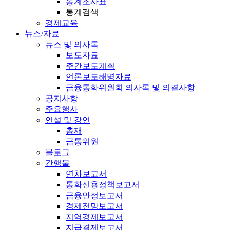
통계조사표
통계검색
경제교육
뉴스/자료
뉴스 및 의사록
보도자료
주간보도계획
언론보도해명자료
금융통화위원회 의사록 및 의결사항
공지사항
주요행사
연설 및 강연
총재
금통위원
블로그
간행물
연차보고서
통화신용정책보고서
금융안정보고서
경제전망보고서
지역경제보고서
지급결제보고서