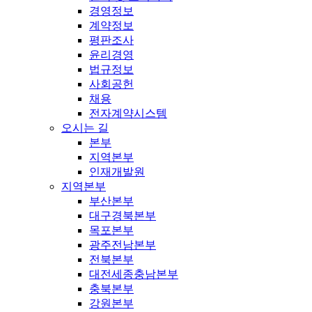
경영정보
계약정보
평판조사
윤리경영
법규정보
사회공헌
채용
전자계약시스템
오시는 길
본부
지역본부
인재개발원
지역본부
부산본부
대구경북본부
목포본부
광주전남본부
전북본부
대전세종충남본부
충북본부
강원본부