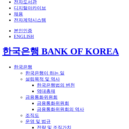
전자도서관
디지털아카이브
채용
전자계약시스템
본인인증
ENGLISH
한국은행 BANK OF KOREA
한국은행
한국은행이 하는 일
설립목적 및 역사
한국은행법의 변천
역대총재
금융통화위원회
금융통화위원회
금융통화위원회의 역사
조직도
운영 및 법규
전략 및 조직가치