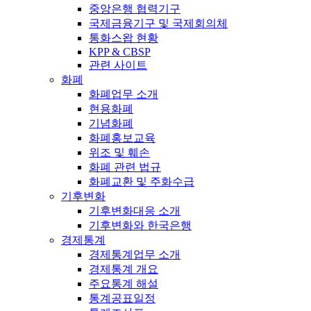
중앙은행 협력기구
국제금융기구 및 국제회의체
통화스왑 현황
KPP & CBSP
관련 사이트
화폐
화폐업무 소개
현용화폐
기념화폐
화폐홍보교육
위조 및 훼손
화폐 관련 법규
화폐교환 및 주화수급
기후변화
기후변화대응 소개
기후변화와 한국은행
경제통계
경제통계업무 소개
경제통계 개요
주요통계 해설
통계공표일정