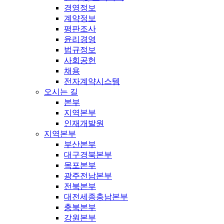
경영정보
계약정보
평판조사
윤리경영
법규정보
사회공헌
채용
전자계약시스템
오시는 길
본부
지역본부
인재개발원
지역본부
부산본부
대구경북본부
목포본부
광주전남본부
전북본부
대전세종충남본부
충북본부
강원본부