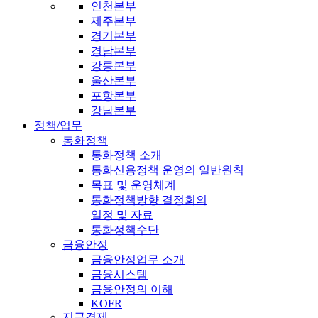
인천본부
제주본부
경기본부
경남본부
강릉본부
울산본부
포항본부
강남본부
정책/업무
통화정책
통화정책 소개
통화신용정책 운영의 일반원칙
목표 및 운영체계
통화정책방향 결정회의
일정 및 자료
통화정책수단
금융안정
금융안정업무 소개
금융시스템
금융안정의 이해
KOFR
지급결제