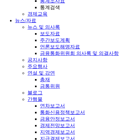
통계조사표
통계검색
경제교육
뉴스/자료
뉴스 및 의사록
보도자료
주간보도계획
언론보도해명자료
금융통화위원회 의사록 및 의결사항
공지사항
주요행사
연설 및 강연
총재
금통위원
블로그
간행물
연차보고서
통화신용정책보고서
금융안정보고서
경제전망보고서
지역경제보고서
지급결제보고서