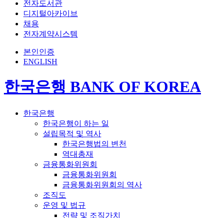
전자도서관
디지털아카이브
채용
전자계약시스템
본인인증
ENGLISH
한국은행 BANK OF KOREA
한국은행
한국은행이 하는 일
설립목적 및 역사
한국은행법의 변천
역대총재
금융통화위원회
금융통화위원회
금융통화위원회의 역사
조직도
운영 및 법규
전략 및 조직가치