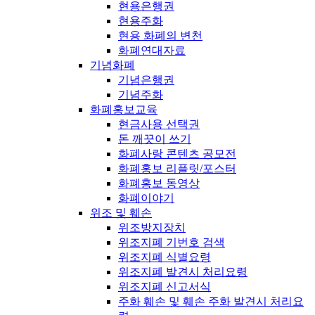
현용은행권
현용주화
현용 화폐의 변천
화폐연대자료
기념화폐
기념은행권
기념주화
화폐홍보교육
현금사용 선택권
돈 깨끗이 쓰기
화폐사랑 콘텐츠 공모전
화폐홍보 리플릿/포스터
화폐홍보 동영상
화폐이야기
위조 및 훼손
위조방지장치
위조지폐 기번호 검색
위조지폐 식별요령
위조지폐 발견시 처리요령
위조지폐 신고서식
주화 훼손 및 훼손 주화 발견시 처리요