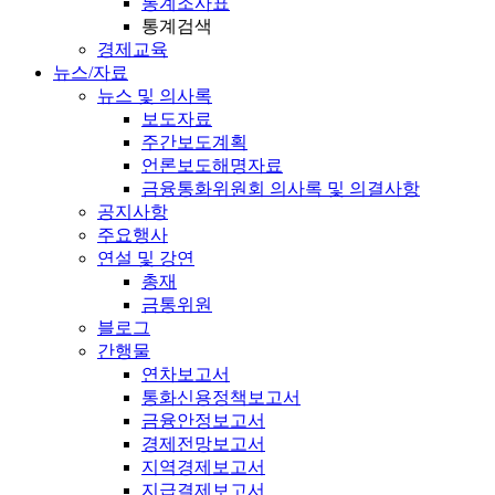
통계조사표
통계검색
경제교육
뉴스/자료
뉴스 및 의사록
보도자료
주간보도계획
언론보도해명자료
금융통화위원회 의사록 및 의결사항
공지사항
주요행사
연설 및 강연
총재
금통위원
블로그
간행물
연차보고서
통화신용정책보고서
금융안정보고서
경제전망보고서
지역경제보고서
지급결제보고서