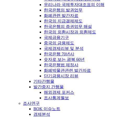
우리나라 국제투자대조표의 이해
한국은행의 발권업무
화폐관련 발간자료
한국의 지급결제제도
한국은행의 증권업무 해설
한국의 외환시장과 외환제도
국제금융기구
중국의 금융제도
국제경제리뷰 및 분석
한국은행 70년사
숫자로 보는 광복 60년
한국은행법 제정사
화폐박물관관련 발간자료
단기금융시장 리뷰
기타간행물
발간중지 간행물
해외경제 포커스
조사통계월보
조사연구
BOK 이슈노트
경제분석