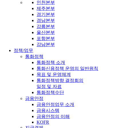
인천본부
제주본부
경기본부
경남본부
강릉본부
울산본부
포항본부
강남본부
정책/업무
통화정책
통화정책 소개
통화신용정책 운영의 일반원칙
목표 및 운영체계
통화정책방향 결정회의
일정 및 자료
통화정책수단
금융안정
금융안정업무 소개
금융시스템
금융안정의 이해
KOFR
지급결제