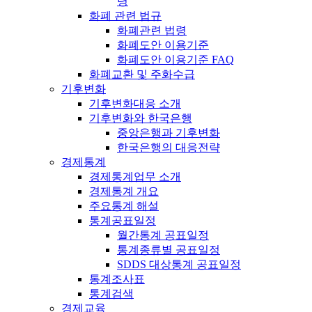
령
화폐 관련 법규
화폐관련 법령
화폐도안 이용기준
화폐도안 이용기준 FAQ
화폐교환 및 주화수급
기후변화
기후변화대응 소개
기후변화와 한국은행
중앙은행과 기후변화
한국은행의 대응전략
경제통계
경제통계업무 소개
경제통계 개요
주요통계 해설
통계공표일정
월간통계 공표일정
통계종류별 공표일정
SDDS 대상통계 공표일정
통계조사표
통계검색
경제교육