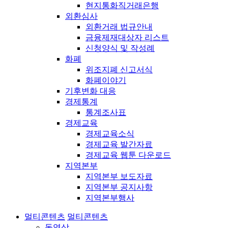
현지통화직거래은행
외환심사
외환거래 법규안내
금융제재대상자 리스트
신청양식 및 작성례
화폐
위조지폐 신고서식
화폐이야기
기후변화 대응
경제통계
통계조사표
경제교육
경제교육소식
경제교육 발간자료
경제교육 웹툰 다운로드
지역본부
지역본부 보도자료
지역본부 공지사항
지역본부행사
멀티콘텐츠
멀티콘텐츠
동영상