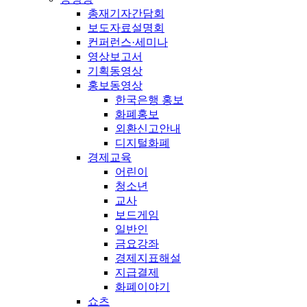
총재기자간담회
보도자료설명회
컨퍼런스·세미나
영상보고서
기획동영상
홍보동영상
한국은행 홍보
화폐홍보
외환신고안내
디지털화폐
경제교육
어린이
청소년
교사
보드게임
일반인
금요강좌
경제지표해설
지급결제
화폐이야기
쇼츠