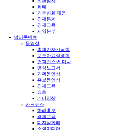
외환심사
화폐
기후변화 대응
경제통계
경제교육
지역본부
멀티콘텐츠
동영상
총재기자간담회
보도자료설명회
컨퍼런스·세미나
영상보고서
기획동영상
홍보동영상
경제교육
쇼츠
기타영상
카드뉴스
화폐홍보
경제교육
디지털화폐
소셜미디어