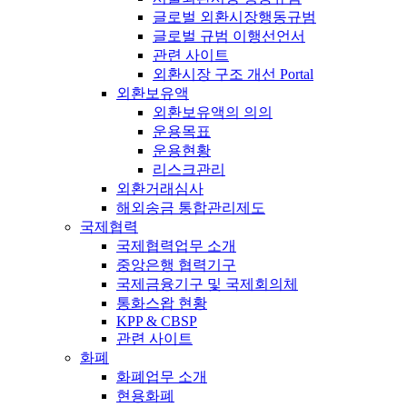
글로벌 외환시장행동규범
글로벌 규범 이행선언서
관련 사이트
외환시장 구조 개선 Portal
외환보유액
외환보유액의 의의
운용목표
운용현황
리스크관리
외환거래심사
해외송금 통합관리제도
국제협력
국제협력업무 소개
중앙은행 협력기구
국제금융기구 및 국제회의체
통화스왑 현황
KPP & CBSP
관련 사이트
화폐
화폐업무 소개
현용화폐