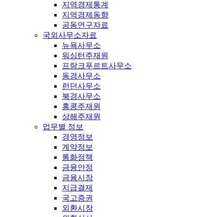
지역경제통계
지역경제동향
공동연구자료
국외사무소자료
뉴욕사무소
워싱턴주재원
프랑크푸르트사무소
동경사무소
런던사무소
북경사무소
홍콩주재원
상해주재원
업무별 정보
경영정보
계약정보
통화정책
금융안정
금융시장
지급결제
국고증권
외환시장