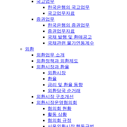
국고업무
한국은행의 국고업무
국고업무자료
증권업무
한국은행의 증권업무
증권업무자료
국채 발행 및 환매공고
국채관련 물가연동계수
외환
외환업무 소개
외환정책과 외환제도
외환시장과 환율
외환시장
환율
금리 및 환율 동향
외환당국 순거래
외환시장 구조개선
외환시장운영협의회
협의회 현황
활동 상황
협의회 규정
서울외환시장 행동규범