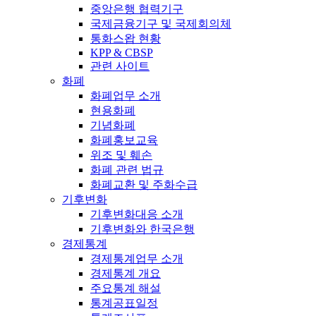
중앙은행 협력기구
국제금융기구 및 국제회의체
통화스왑 현황
KPP & CBSP
관련 사이트
화폐
화폐업무 소개
현용화폐
기념화폐
화폐홍보교육
위조 및 훼손
화폐 관련 법규
화폐교환 및 주화수급
기후변화
기후변화대응 소개
기후변화와 한국은행
경제통계
경제통계업무 소개
경제통계 개요
주요통계 해설
통계공표일정