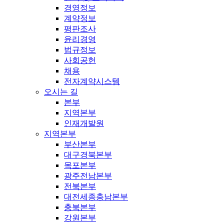
경영정보
계약정보
평판조사
윤리경영
법규정보
사회공헌
채용
전자계약시스템
오시는 길
본부
지역본부
인재개발원
지역본부
부산본부
대구경북본부
목포본부
광주전남본부
전북본부
대전세종충남본부
충북본부
강원본부