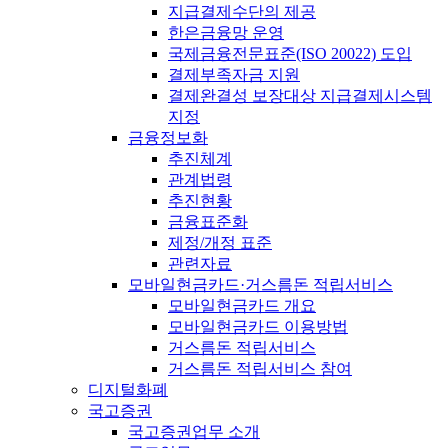
지급결제수단의 제공
한은금융망 운영
국제금융전문표준(ISO 20022) 도입
결제부족자금 지원
결제완결성 보장대상 지급결제시스템
지정
금융정보화
추진체계
관계법령
추진현황
금융표준화
제정/개정 표준
관련자료
모바일현금카드·거스름돈 적립서비스
모바일현금카드 개요
모바일현금카드 이용방법
거스름돈 적립서비스
거스름돈 적립서비스 참여
디지털화폐
국고증권
국고증권업무 소개