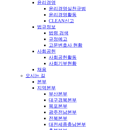
윤리경영
윤리경영실천규범
윤리경영활동
CLEAN신고
법규정보
법령 검색
규정예고
고문변호사 현황
사회공헌
사회공헌활동
사회기부현황
채용
오시는 길
본부
지역본부
부산본부
대구경북본부
목포본부
광주전남본부
전북본부
대전세종충남본부