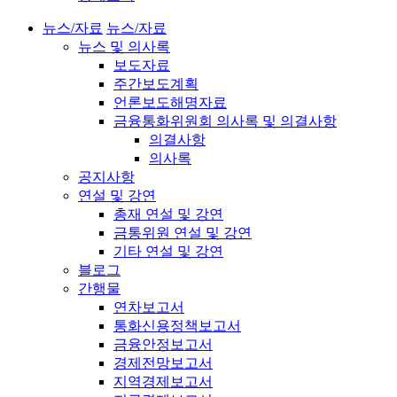
뉴스/자료
뉴스/자료
뉴스 및 의사록
보도자료
주간보도계획
언론보도해명자료
금융통화위원회 의사록 및 의결사항
의결사항
의사록
공지사항
연설 및 강연
총재 연설 및 강연
금통위원 연설 및 강연
기타 연설 및 강연
블로그
간행물
연차보고서
통화신용정책보고서
금융안정보고서
경제전망보고서
지역경제보고서