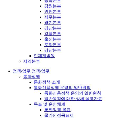
충북본부
강원본부
인천본부
제주본부
경기본부
경남본부
강릉본부
울산본부
포항본부
강남본부
인재개발원
지역본부
정책/업무
정책/업무
통화정책
통화정책 소개
통화신용정책 운영의 일반원칙
통화신용정책 운영의 일반원칙
일반원칙에 대한 상세 설명자료
목표 및 운영체계
통화정책 목표
물가안정목표제