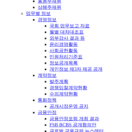
홍콩주재원
상해주재원
업무별 정보
경영정보
국회 업무보고 자료
월별 대차대조표
외부감사 결과 등
윤리경영활동
사회공헌활동
민원처리기준표
정보공개목록
개인정보 제3자 제공 공개
계약정보
발주계획
경쟁입찰계약현황
수의계약현황
통화정책
공개시장운영 공지
금융안정
금융안정포럼 개최 결과
FSB BCBS 공개협의안
글로벌 금융규제 뉴스레터