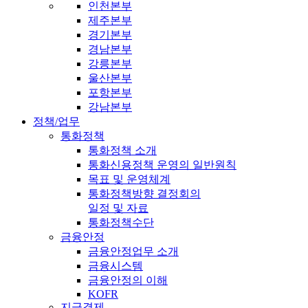
인천본부
제주본부
경기본부
경남본부
강릉본부
울산본부
포항본부
강남본부
정책/업무
통화정책
통화정책 소개
통화신용정책 운영의 일반원칙
목표 및 운영체계
통화정책방향 결정회의
일정 및 자료
통화정책수단
금융안정
금융안정업무 소개
금융시스템
금융안정의 이해
KOFR
지급결제