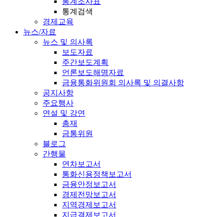
통계조사표
통계검색
경제교육
뉴스/자료
뉴스 및 의사록
보도자료
주간보도계획
언론보도해명자료
금융통화위원회 의사록 및 의결사항
공지사항
주요행사
연설 및 강연
총재
금통위원
블로그
간행물
연차보고서
통화신용정책보고서
금융안정보고서
경제전망보고서
지역경제보고서
지급결제보고서