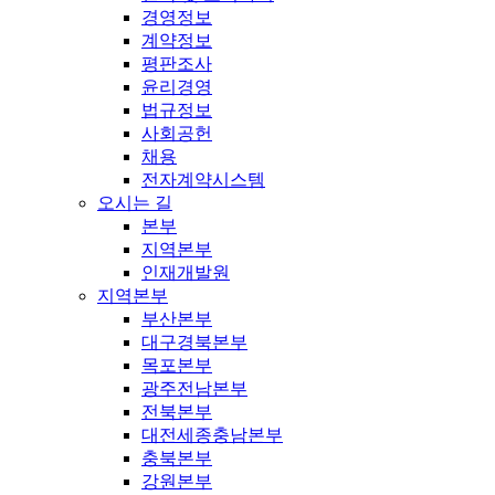
경영정보
계약정보
평판조사
윤리경영
법규정보
사회공헌
채용
전자계약시스템
오시는 길
본부
지역본부
인재개발원
지역본부
부산본부
대구경북본부
목포본부
광주전남본부
전북본부
대전세종충남본부
충북본부
강원본부