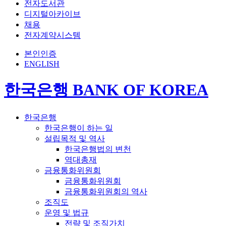
전자도서관
디지털아카이브
채용
전자계약시스템
본인인증
ENGLISH
한국은행 BANK OF KOREA
한국은행
한국은행이 하는 일
설립목적 및 역사
한국은행법의 변천
역대총재
금융통화위원회
금융통화위원회
금융통화위원회의 역사
조직도
운영 및 법규
전략 및 조직가치