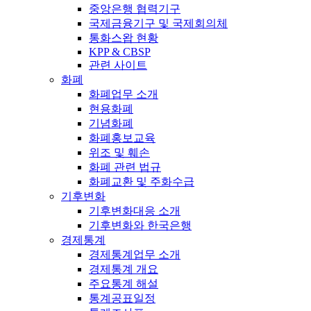
중앙은행 협력기구
국제금융기구 및 국제회의체
통화스왑 현황
KPP & CBSP
관련 사이트
화폐
화폐업무 소개
현용화폐
기념화폐
화폐홍보교육
위조 및 훼손
화폐 관련 법규
화폐교환 및 주화수급
기후변화
기후변화대응 소개
기후변화와 한국은행
경제통계
경제통계업무 소개
경제통계 개요
주요통계 해설
통계공표일정