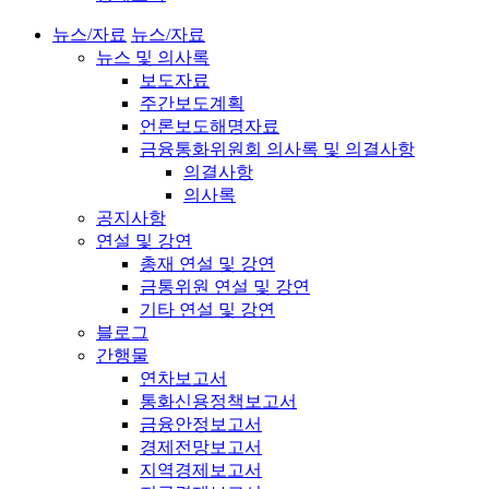
뉴스/자료
뉴스/자료
뉴스 및 의사록
보도자료
주간보도계획
언론보도해명자료
금융통화위원회 의사록 및 의결사항
의결사항
의사록
공지사항
연설 및 강연
총재 연설 및 강연
금통위원 연설 및 강연
기타 연설 및 강연
블로그
간행물
연차보고서
통화신용정책보고서
금융안정보고서
경제전망보고서
지역경제보고서