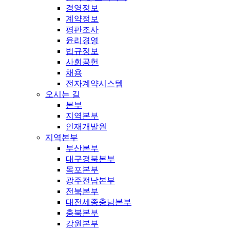
경영정보
계약정보
평판조사
윤리경영
법규정보
사회공헌
채용
전자계약시스템
오시는 길
본부
지역본부
인재개발원
지역본부
부산본부
대구경북본부
목포본부
광주전남본부
전북본부
대전세종충남본부
충북본부
강원본부