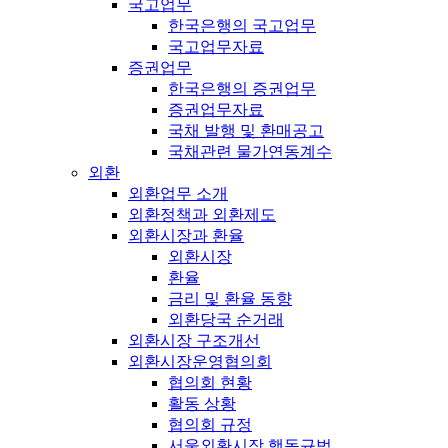
국고업무
한국은행의 국고업무
국고업무자료
증권업무
한국은행의 증권업무
증권업무자료
국채 발행 및 환매공고
국채관련 물가연동계수
외환
외환업무 소개
외환정책과 외환제도
외환시장과 환율
외환시장
환율
금리 및 환율 동향
외환당국 순거래
외환시장 구조개선
외환시장운영협의회
협의회 현황
활동 상황
협의회 규정
서울외환시장 행동규범