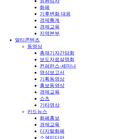
외환심사
화폐
기후변화 대응
경제통계
경제교육
지역본부
멀티콘텐츠
동영상
총재기자간담회
보도자료설명회
컨퍼런스·세미나
영상보고서
기획동영상
홍보동영상
경제교육
쇼츠
기타영상
카드뉴스
화폐홍보
경제교육
디지털화폐
소셜미디어