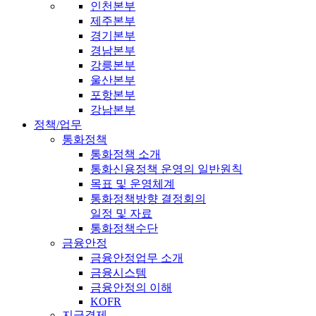
인천본부
제주본부
경기본부
경남본부
강릉본부
울산본부
포항본부
강남본부
정책/업무
통화정책
통화정책 소개
통화신용정책 운영의 일반원칙
목표 및 운영체계
통화정책방향 결정회의
일정 및 자료
통화정책수단
금융안정
금융안정업무 소개
금융시스템
금융안정의 이해
KOFR
지급결제