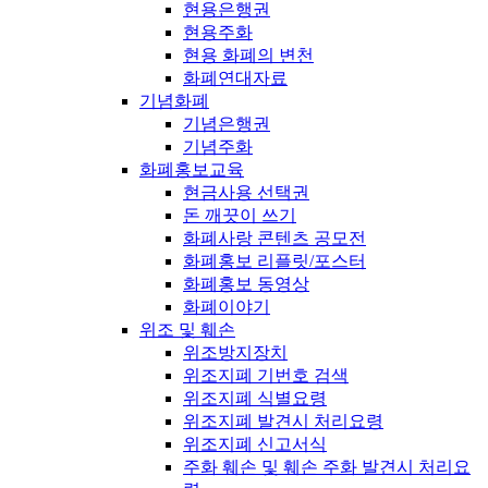
현용은행권
현용주화
현용 화폐의 변천
화폐연대자료
기념화폐
기념은행권
기념주화
화폐홍보교육
현금사용 선택권
돈 깨끗이 쓰기
화폐사랑 콘텐츠 공모전
화폐홍보 리플릿/포스터
화폐홍보 동영상
화폐이야기
위조 및 훼손
위조방지장치
위조지폐 기번호 검색
위조지폐 식별요령
위조지폐 발견시 처리요령
위조지폐 신고서식
주화 훼손 및 훼손 주화 발견시 처리요