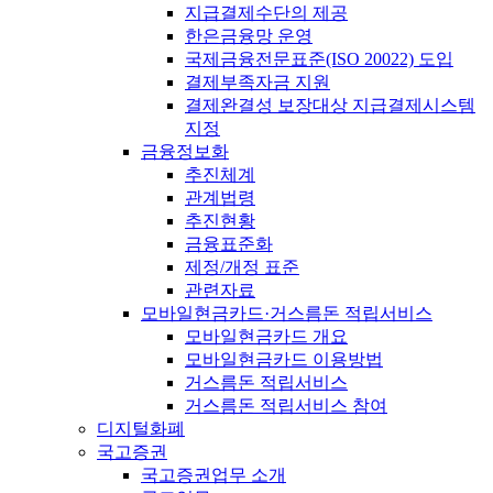
지급결제수단의 제공
한은금융망 운영
국제금융전문표준(ISO 20022) 도입
결제부족자금 지원
결제완결성 보장대상 지급결제시스템
지정
금융정보화
추진체계
관계법령
추진현황
금융표준화
제정/개정 표준
관련자료
모바일현금카드·거스름돈 적립서비스
모바일현금카드 개요
모바일현금카드 이용방법
거스름돈 적립서비스
거스름돈 적립서비스 참여
디지털화폐
국고증권
국고증권업무 소개