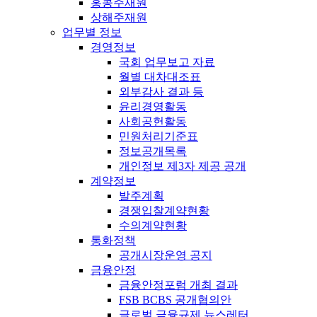
홍콩주재원
상해주재원
업무별 정보
경영정보
국회 업무보고 자료
월별 대차대조표
외부감사 결과 등
윤리경영활동
사회공헌활동
민원처리기준표
정보공개목록
개인정보 제3자 제공 공개
계약정보
발주계획
경쟁입찰계약현황
수의계약현황
통화정책
공개시장운영 공지
금융안정
금융안정포럼 개최 결과
FSB BCBS 공개협의안
글로벌 금융규제 뉴스레터