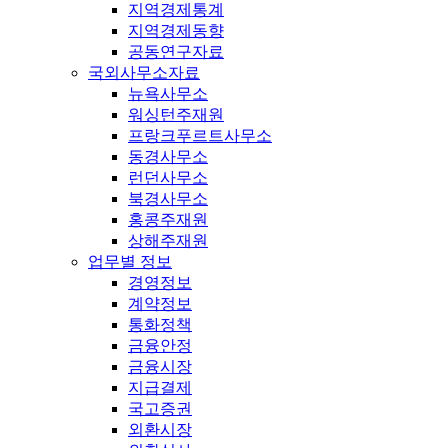
지역경제통계
지역경제동향
공동연구자료
국외사무소자료
뉴욕사무소
워싱턴주재원
프랑크푸르트사무소
동경사무소
런던사무소
북경사무소
홍콩주재원
상해주재원
업무별 정보
경영정보
계약정보
통화정책
금융안정
금융시장
지급결제
국고증권
외환시장