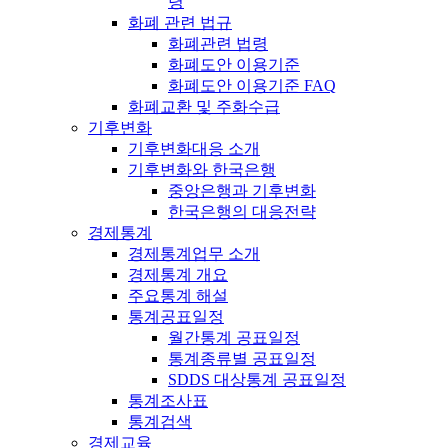
령
화폐 관련 법규
화폐관련 법령
화폐도안 이용기준
화폐도안 이용기준 FAQ
화폐교환 및 주화수급
기후변화
기후변화대응 소개
기후변화와 한국은행
중앙은행과 기후변화
한국은행의 대응전략
경제통계
경제통계업무 소개
경제통계 개요
주요통계 해설
통계공표일정
월간통계 공표일정
통계종류별 공표일정
SDDS 대상통계 공표일정
통계조사표
통계검색
경제교육