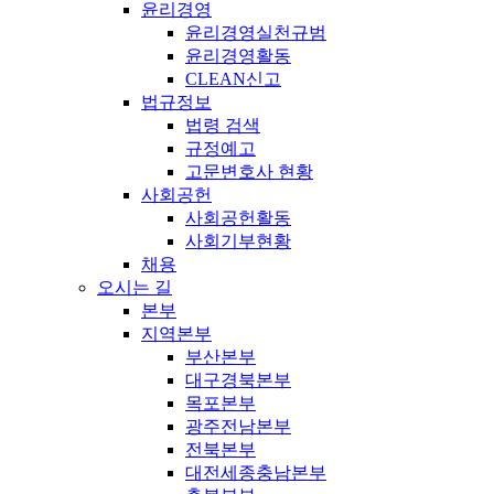
윤리경영
윤리경영실천규범
윤리경영활동
CLEAN신고
법규정보
법령 검색
규정예고
고문변호사 현황
사회공헌
사회공헌활동
사회기부현황
채용
오시는 길
본부
지역본부
부산본부
대구경북본부
목포본부
광주전남본부
전북본부
대전세종충남본부