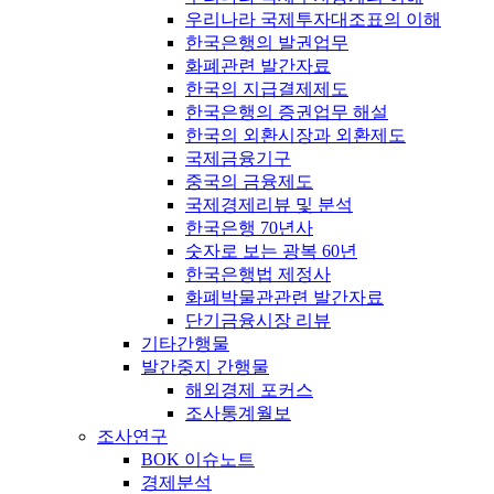
우리나라 국제투자대조표의 이해
한국은행의 발권업무
화폐관련 발간자료
한국의 지급결제제도
한국은행의 증권업무 해설
한국의 외환시장과 외환제도
국제금융기구
중국의 금융제도
국제경제리뷰 및 분석
한국은행 70년사
숫자로 보는 광복 60년
한국은행법 제정사
화폐박물관관련 발간자료
단기금융시장 리뷰
기타간행물
발간중지 간행물
해외경제 포커스
조사통계월보
조사연구
BOK 이슈노트
경제분석