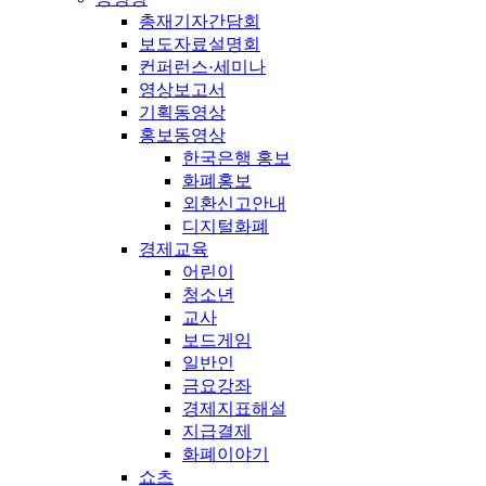
총재기자간담회
보도자료설명회
컨퍼런스·세미나
영상보고서
기획동영상
홍보동영상
한국은행 홍보
화폐홍보
외환신고안내
디지털화폐
경제교육
어린이
청소년
교사
보드게임
일반인
금요강좌
경제지표해설
지급결제
화폐이야기
쇼츠