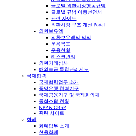
글로벌 외환시장행동규범
글로벌 규범 이행선언서
관련 사이트
외환시장 구조 개선 Portal
외환보유액
외환보유액의 의의
운용목표
운용현황
리스크관리
외환거래심사
해외송금 통합관리제도
국제협력
국제협력업무 소개
중앙은행 협력기구
국제금융기구 및 국제회의체
통화스왑 현황
KPP & CBSP
관련 사이트
화폐
화폐업무 소개
현용화폐