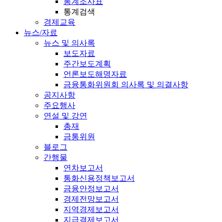
통계조사표
통계검색
경제교육
뉴스/자료
뉴스 및 의사록
보도자료
주간보도계획
언론보도해명자료
금융통화위원회 의사록 및 의결사항
공지사항
주요행사
연설 및 강연
총재
금통위원
블로그
간행물
연차보고서
통화신용정책보고서
금융안정보고서
경제전망보고서
지역경제보고서
지급결제보고서