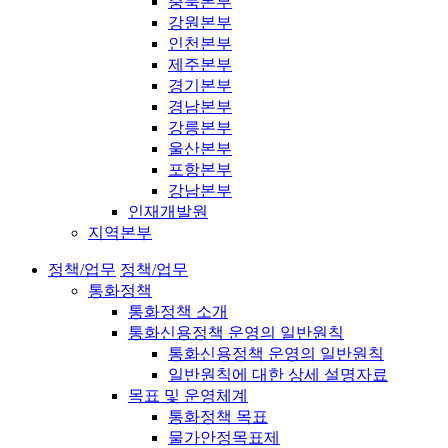
충북본부
강원본부
인천본부
제주본부
경기본부
경남본부
강릉본부
울산본부
포항본부
강남본부
인재개발원
지역본부
정책/업무
정책/업무
통화정책
통화정책 소개
통화신용정책 운영의 일반원칙
통화신용정책 운영의 일반원칙
일반원칙에 대한 상세 설명자료
목표 및 운영체계
통화정책 목표
물가안정목표제