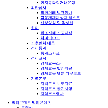
현지통화직거래은행
외환심사
외환거래 법규안내
금융제재대상자 리스트
신청양식 및 작성례
화폐
위조지폐 신고서식
화폐이야기
기후변화 대응
경제통계
통계조사표
경제교육
경제교육소식
경제교육 발간자료
경제교육 웹툰 다운로드
지역본부
지역본부 보도자료
지역본부 공지사항
지역본부행사
멀티콘텐츠
멀티콘텐츠
동영상