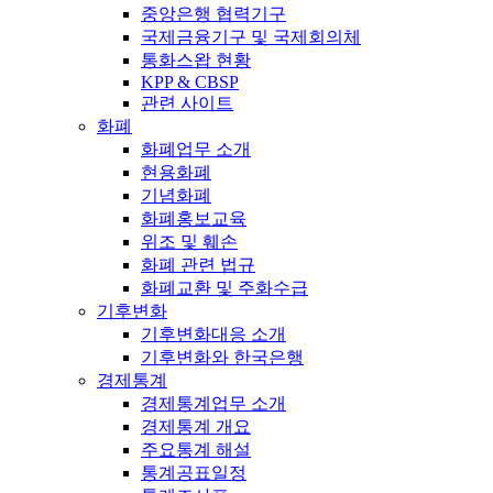
중앙은행 협력기구
국제금융기구 및 국제회의체
통화스왑 현황
KPP & CBSP
관련 사이트
화폐
화폐업무 소개
현용화폐
기념화폐
화폐홍보교육
위조 및 훼손
화폐 관련 법규
화폐교환 및 주화수급
기후변화
기후변화대응 소개
기후변화와 한국은행
경제통계
경제통계업무 소개
경제통계 개요
주요통계 해설
통계공표일정