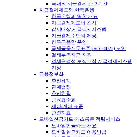
국내외 지급결제 관련기관
지급결제제도와 한국은행
한국은행의 역할 개요
지급결제제도의 감시
감시대상 지급결제시스템
지급결제수단의 제공
한은금융망 운영
국제금융전문표준(ISO 20022) 도입
결제부족자금 지원
결제완결성 보장대상 지급결제시스템
지정
금융정보화
추진체계
관계법령
추진현황
금융표준화
제정/개정 표준
관련자료
모바일현금카드·거스름돈 적립서비스
모바일현금카드 개요
모바일현금카드 이용방법