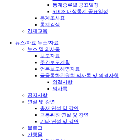
통계종류별 공표일정
SDDS 대상통계 공표일정
통계조사표
통계검색
경제교육
뉴스/자료
뉴스/자료
뉴스 및 의사록
보도자료
주간보도계획
언론보도해명자료
금융통화위원회 의사록 및 의결사항
의결사항
의사록
공지사항
연설 및 강연
총재 연설 및 강연
금통위원 연설 및 강연
기타 연설 및 강연
블로그
간행물