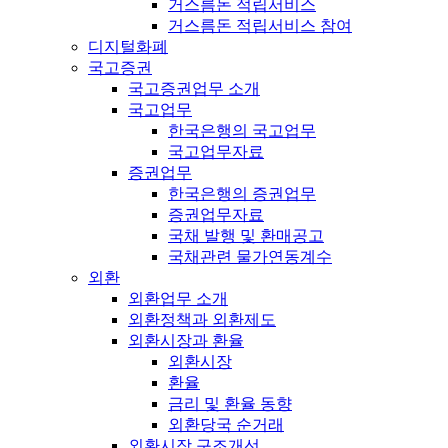
거스름돈 적립서비스
거스름돈 적립서비스 참여
디지털화폐
국고증권
국고증권업무 소개
국고업무
한국은행의 국고업무
국고업무자료
증권업무
한국은행의 증권업무
증권업무자료
국채 발행 및 환매공고
국채관련 물가연동계수
외환
외환업무 소개
외환정책과 외환제도
외환시장과 환율
외환시장
환율
금리 및 환율 동향
외환당국 순거래
외환시장 구조개선