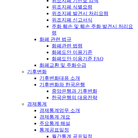
위조지폐 기번호 검색
위조지폐 식별요령
위조지폐 발견시 처리요령
위조지폐 신고서식
주화 훼손 및 훼손 주화 발견시 처리요
령
화폐 관련 법규
화폐관련 법령
화폐도안 이용기준
화폐도안 이용기준 FAQ
화폐교환 및 주화수급
기후변화
기후변화대응 소개
기후변화와 한국은행
중앙은행과 기후변화
한국은행의 대응전략
경제통계
경제통계업무 소개
경제통계 개요
주요통계 해설
통계공표일정
월간통계 공표일정