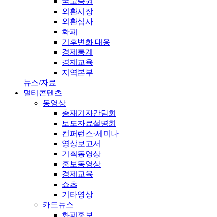
국고증권
외환시장
외환심사
화폐
기후변화 대응
경제통계
경제교육
지역본부
뉴스/자료
멀티콘텐츠
동영상
총재기자간담회
보도자료설명회
컨퍼런스·세미나
영상보고서
기획동영상
홍보동영상
경제교육
쇼츠
기타영상
카드뉴스
화폐홍보