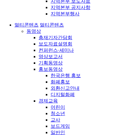
지역본부 보도자료
지역본부 공지사항
지역본부행사
멀티콘텐츠
멀티콘텐츠
동영상
총재기자간담회
보도자료설명회
컨퍼런스·세미나
영상보고서
기획동영상
홍보동영상
한국은행 홍보
화폐홍보
외환신고안내
디지털화폐
경제교육
어린이
청소년
교사
보드게임
일반인