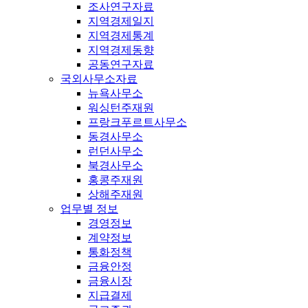
조사연구자료
지역경제일지
지역경제통계
지역경제동향
공동연구자료
국외사무소자료
뉴욕사무소
워싱턴주재원
프랑크푸르트사무소
동경사무소
런던사무소
북경사무소
홍콩주재원
상해주재원
업무별 정보
경영정보
계약정보
통화정책
금융안정
금융시장
지급결제