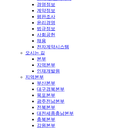
경영정보
계약정보
평판조사
윤리경영
법규정보
사회공헌
채용
전자계약시스템
오시는 길
본부
지역본부
인재개발원
지역본부
부산본부
대구경북본부
목포본부
광주전남본부
전북본부
대전세종충남본부
충북본부
강원본부