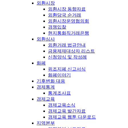
외환시장
외환시장 동향자료
외환당국 순거래
외환시장운영협의회
경쟁입찰
현지통화직거래은행
외환심사
외환거래 법규안내
금융제재대상자 리스트
신청양식 및 작성례
화폐
위조지폐 신고서식
화폐이야기
기후변화 대응
경제통계
통계조사표
경제교육
경제교육소식
경제교육 발간자료
경제교육 웹툰 다운로드
지역본부