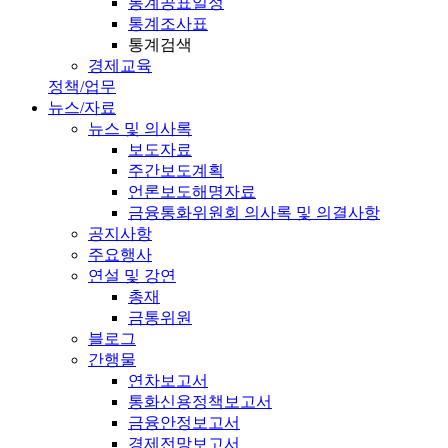
통계공표일정
통계조사표
통계검색
경제교육
정책/업무
뉴스/자료
뉴스 및 의사록
보도자료
주간보도계획
언론보도해명자료
금융통화위원회 의사록 및 의결사항
공지사항
주요행사
연설 및 강연
총재
금통위원
블로그
간행물
연차보고서
통화신용정책보고서
금융안정보고서
경제전망보고서