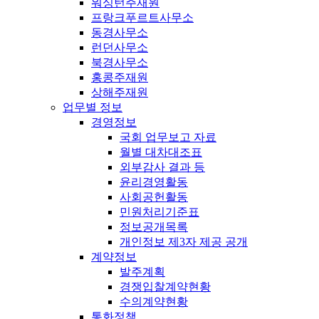
워싱턴주재원
프랑크푸르트사무소
동경사무소
런던사무소
북경사무소
홍콩주재원
상해주재원
업무별 정보
경영정보
국회 업무보고 자료
월별 대차대조표
외부감사 결과 등
윤리경영활동
사회공헌활동
민원처리기준표
정보공개목록
개인정보 제3자 제공 공개
계약정보
발주계획
경쟁입찰계약현황
수의계약현황
통화정책