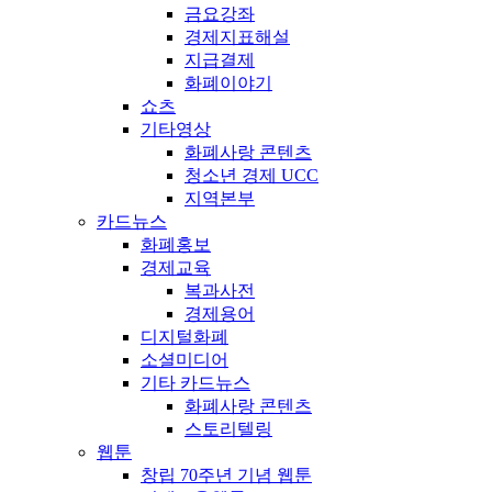
금요강좌
경제지표해설
지급결제
화폐이야기
쇼츠
기타영상
화폐사랑 콘텐츠
청소년 경제 UCC
지역본부
카드뉴스
화폐홍보
경제교육
복과사전
경제용어
디지털화폐
소셜미디어
기타 카드뉴스
화폐사랑 콘텐츠
스토리텔링
웹툰
창립 70주년 기념 웹툰