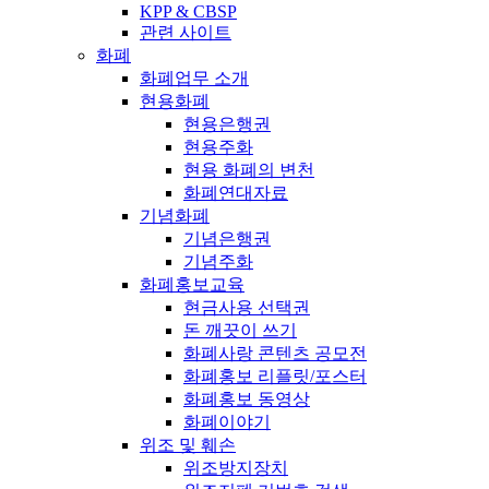
KPP & CBSP
관련 사이트
화폐
화폐업무 소개
현용화폐
현용은행권
현용주화
현용 화폐의 변천
화폐연대자료
기념화폐
기념은행권
기념주화
화폐홍보교육
현금사용 선택권
돈 깨끗이 쓰기
화폐사랑 콘텐츠 공모전
화폐홍보 리플릿/포스터
화폐홍보 동영상
화폐이야기
위조 및 훼손
위조방지장치