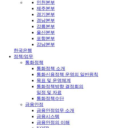
인천본부
제주본부
경기본부
경남본부
강릉본부
울산본부
포항본부
강남본부
한국은행
정책/업무
통화정책
통화정책 소개
통화신용정책 운영의 일반원칙
목표 및 운영체계
통화정책방향 결정회의
일정 및 자료
통화정책수단
금융안정
금융안정업무 소개
금융시스템
금융안정의 이해