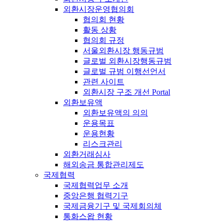
외환시장운영협의회
협의회 현황
활동 상황
협의회 규정
서울외환시장 행동규범
글로벌 외환시장행동규범
글로벌 규범 이행선언서
관련 사이트
외환시장 구조 개선 Portal
외환보유액
외환보유액의 의의
운용목표
운용현황
리스크관리
외환거래심사
해외송금 통합관리제도
국제협력
국제협력업무 소개
중앙은행 협력기구
국제금융기구 및 국제회의체
통화스왑 현황