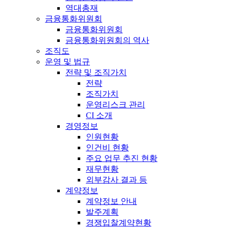
역대총재
금융통화위원회
금융통화위원회
금융통화위원회의 역사
조직도
운영 및 법규
전략 및 조직가치
전략
조직가치
운영리스크 관리
CI 소개
경영정보
인원현황
인건비 현황
주요 업무 추진 현황
재무현황
외부감사 결과 등
계약정보
계약정보 안내
발주계획
경쟁입찰계약현황