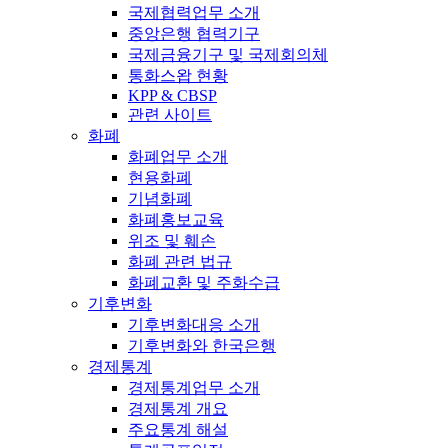
국제협력업무 소개
중앙은행 협력기구
국제금융기구 및 국제회의체
통화스왑 현황
KPP & CBSP
관련 사이트
화폐
화폐업무 소개
현용화폐
기념화폐
화폐홍보교육
위조 및 훼손
화폐 관련 법규
화폐교환 및 주화수급
기후변화
기후변화대응 소개
기후변화와 한국은행
경제통계
경제통계업무 소개
경제통계 개요
주요통계 해설