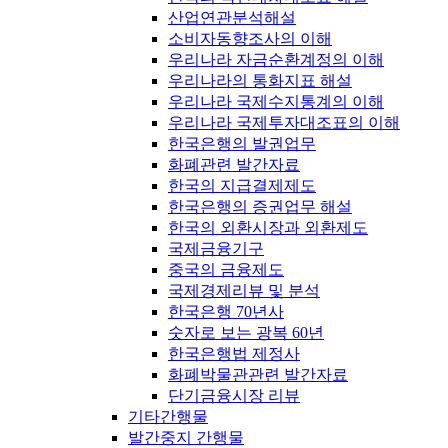
산업연관분석해설
소비자동향조사의 이해
우리나라 자금순환계정의 이해
우리나라의 통화지표 해설
우리나라 국제수지통계의 이해
우리나라 국제투자대조표의 이해
한국은행의 발권업무
화폐관련 발간자료
한국의 지급결제제도
한국은행의 증권업무 해설
한국의 외환시장과 외환제도
국제금융기구
중국의 금융제도
국제경제리뷰 및 분석
한국은행 70년사
숫자로 보는 광복 60년
한국은행법 제정사
화폐박물관관련 발간자료
단기금융시장 리뷰
기타간행물
발간중지 간행물