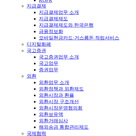
KOFR
지급결제
지급결제업무 소개
지급결제제도
지급결제제도와 한국은행
금융정보화
모바일현금카드·거스름돈 적립서비스
디지털화폐
국고증권
국고증권업무 소개
국고업무
증권업무
외환
외환업무 소개
외환정책과 외환제도
외환시장과 환율
외환시장 구조개선
외환시장운영협의회
외환보유액
외환거래심사
해외송금 통합관리제도
국제협력