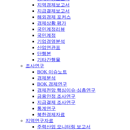
지역경제보고서
지급결제보고서
해외경제 포커스
경제상황 평가
국민계정리뷰
국민계정
기업경영분석
산업연관표
단행본
기타간행물
조사연구
BOK 이슈노트
경제분석
BOK 경제연구
경제전망 핵심이슈·심층연구
금융안정 조사연구
지급결제 조사연구
통계연구
북한경제자료
지역연구자료
주력산업 모니터링 보고서