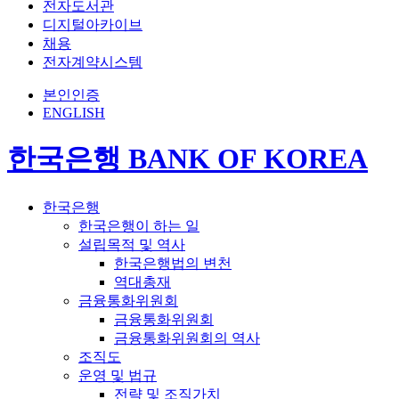
전자도서관
디지털아카이브
채용
전자계약시스템
본인인증
ENGLISH
한국은행 BANK OF KOREA
한국은행
한국은행이 하는 일
설립목적 및 역사
한국은행법의 변천
역대총재
금융통화위원회
금융통화위원회
금융통화위원회의 역사
조직도
운영 및 법규
전략 및 조직가치