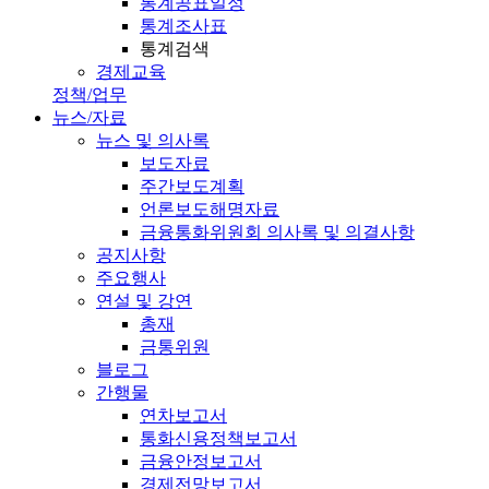
통계공표일정
통계조사표
통계검색
경제교육
정책/업무
뉴스/자료
뉴스 및 의사록
보도자료
주간보도계획
언론보도해명자료
금융통화위원회 의사록 및 의결사항
공지사항
주요행사
연설 및 강연
총재
금통위원
블로그
간행물
연차보고서
통화신용정책보고서
금융안정보고서
경제전망보고서