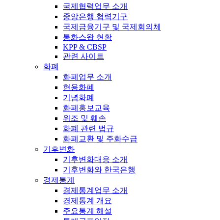
국제협력업무 소개
중앙은행 협력기구
국제금융기구 및 국제회의체
통화스왑 현황
KPP & CBSP
관련 사이트
화폐
화폐업무 소개
현용화폐
기념화폐
화폐홍보교육
위조 및 훼손
화폐 관련 법규
화폐교환 및 주화수급
기후변화
기후변화대응 소개
기후변화와 한국은행
경제통계
경제통계업무 소개
경제통계 개요
주요통계 해설