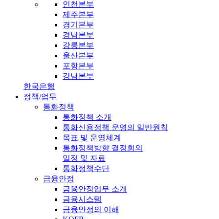
인천본부
제주본부
경기본부
경남본부
강릉본부
울산본부
포항본부
강남본부
한국은행
정책/업무
통화정책
통화정책 소개
통화신용정책 운영의 일반원칙
목표 및 운영체계
통화정책방향 결정회의
일정 및 자료
통화정책수단
금융안정
금융안정업무 소개
금융시스템
금융안정의 이해