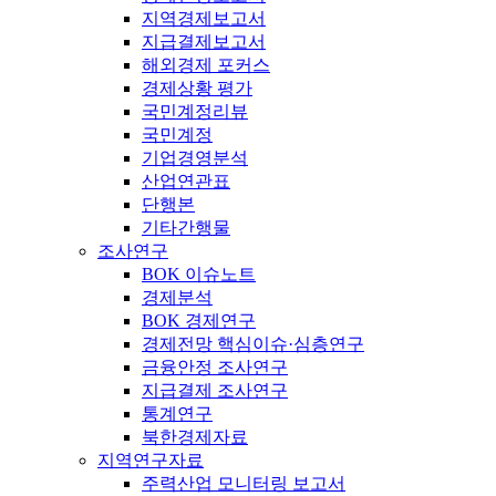
지역경제보고서
지급결제보고서
해외경제 포커스
경제상황 평가
국민계정리뷰
국민계정
기업경영분석
산업연관표
단행본
기타간행물
조사연구
BOK 이슈노트
경제분석
BOK 경제연구
경제전망 핵심이슈·심층연구
금융안정 조사연구
지급결제 조사연구
통계연구
북한경제자료
지역연구자료
주력산업 모니터링 보고서