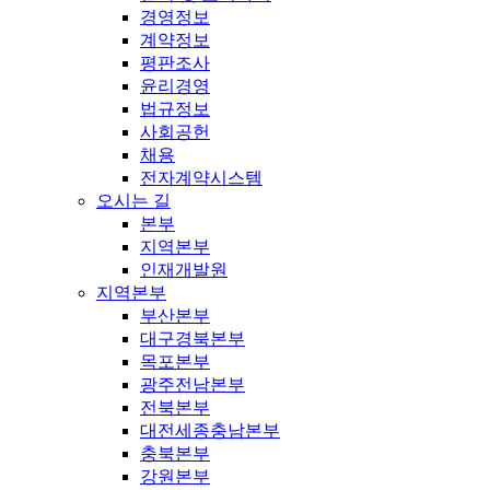
경영정보
계약정보
평판조사
윤리경영
법규정보
사회공헌
채용
전자계약시스템
오시는 길
본부
지역본부
인재개발원
지역본부
부산본부
대구경북본부
목포본부
광주전남본부
전북본부
대전세종충남본부
충북본부
강원본부