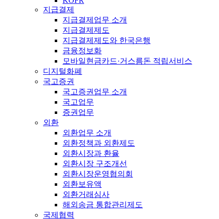
KOFR
지급결제
지급결제업무 소개
지급결제제도
지급결제제도와 한국은행
금융정보화
모바일현금카드·거스름돈 적립서비스
디지털화폐
국고증권
국고증권업무 소개
국고업무
증권업무
외환
외환업무 소개
외환정책과 외환제도
외환시장과 환율
외환시장 구조개선
외환시장운영협의회
외환보유액
외환거래심사
해외송금 통합관리제도
국제협력