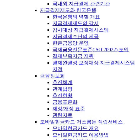
국내외 지급결제 관련기관
지급결제제도와 한국은행
한국은행의 역할 개요
지급결제제도의 감시
감시대상 지급결제시스템
지급결제수단의 제공
한은금융망 운영
국제금융전문표준(ISO 20022) 도입
결제부족자금 지원
결제완결성 보장대상 지급결제시스템
지정
금융정보화
추진체계
관계법령
추진현황
금융표준화
제정/개정 표준
관련자료
모바일현금카드·거스름돈 적립서비스
모바일현금카드 개요
모바일현금카드 이용방법