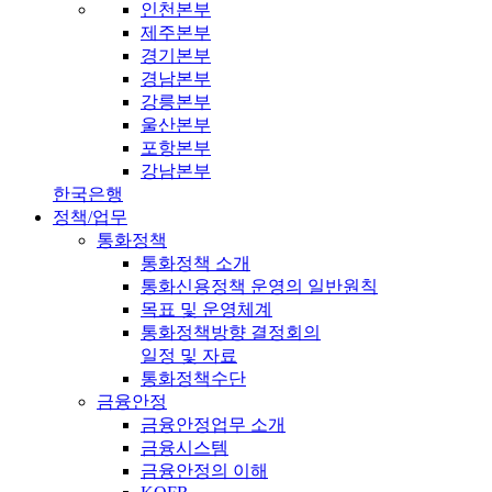
인천본부
제주본부
경기본부
경남본부
강릉본부
울산본부
포항본부
강남본부
한국은행
정책/업무
통화정책
통화정책 소개
통화신용정책 운영의 일반원칙
목표 및 운영체계
통화정책방향 결정회의
일정 및 자료
통화정책수단
금융안정
금융안정업무 소개
금융시스템
금융안정의 이해