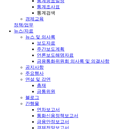
통계공표일정
통계조사표
통계검색
경제교육
정책/업무
뉴스/자료
뉴스 및 의사록
보도자료
주간보도계획
언론보도해명자료
금융통화위원회 의사록 및 의결사항
공지사항
주요행사
연설 및 강연
총재
금통위원
블로그
간행물
연차보고서
통화신용정책보고서
금융안정보고서
경제전망보고서