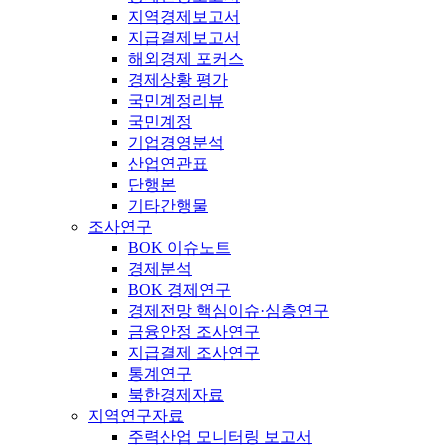
지역경제보고서
지급결제보고서
해외경제 포커스
경제상황 평가
국민계정리뷰
국민계정
기업경영분석
산업연관표
단행본
기타간행물
조사연구
BOK 이슈노트
경제분석
BOK 경제연구
경제전망 핵심이슈·심층연구
금융안정 조사연구
지급결제 조사연구
통계연구
북한경제자료
지역연구자료
주력산업 모니터링 보고서