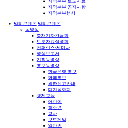
지역본부 보도자료
지역본부 공지사항
지역본부행사
멀티콘텐츠
멀티콘텐츠
동영상
총재기자간담회
보도자료설명회
컨퍼런스·세미나
영상보고서
기획동영상
홍보동영상
한국은행 홍보
화폐홍보
외환신고안내
디지털화폐
경제교육
어린이
청소년
교사
보드게임
일반인