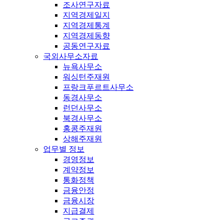
조사연구자료
지역경제일지
지역경제통계
지역경제동향
공동연구자료
국외사무소자료
뉴욕사무소
워싱턴주재원
프랑크푸르트사무소
동경사무소
런던사무소
북경사무소
홍콩주재원
상해주재원
업무별 정보
경영정보
계약정보
통화정책
금융안정
금융시장
지급결제