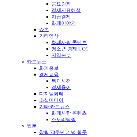
금요강좌
경제지표해설
지급결제
화폐이야기
쇼츠
기타영상
화폐사랑 콘텐츠
청소년 경제 UCC
지역본부
카드뉴스
화폐홍보
경제교육
복과사전
경제용어
디지털화폐
소셜미디어
기타 카드뉴스
화폐사랑 콘텐츠
스토리텔링
웹툰
창립 70주년 기념 웹툰