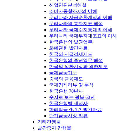
산업연관분석해설
소비자동향조사의 이해
우리나라 자금순환계정의 이해
우리나라의 통화지표 해설
우리나라 국제수지통계의 이해
우리나라 국제투자대조표의 이해
한국은행의 발권업무
화폐관련 발간자료
한국의 지급결제제도
한국은행의 증권업무 해설
한국의 외환시장과 외환제도
국제금융기구
중국의 금융제도
국제경제리뷰 및 분석
한국은행 70년사
숫자로 보는 광복 60년
한국은행법 제정사
화폐박물관관련 발간자료
단기금융시장 리뷰
기타간행물
발간중지 간행물