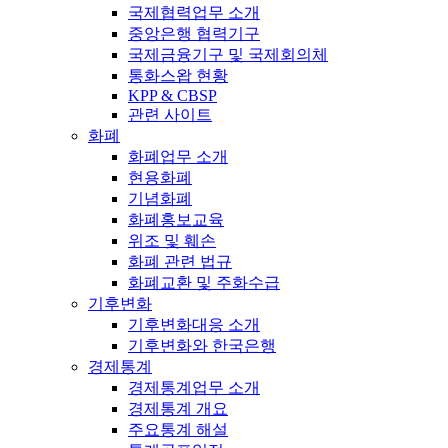
국제협력업무 소개
중앙은행 협력기구
국제금융기구 및 국제회의체
통화스왑 현황
KPP & CBSP
관련 사이트
화폐
화폐업무 소개
현용화폐
기념화폐
화폐홍보교육
위조 및 훼손
화폐 관련 법규
화폐교환 및 주화수급
기후변화
기후변화대응 소개
기후변화와 한국은행
경제통계
경제통계업무 소개
경제통계 개요
주요통계 해설