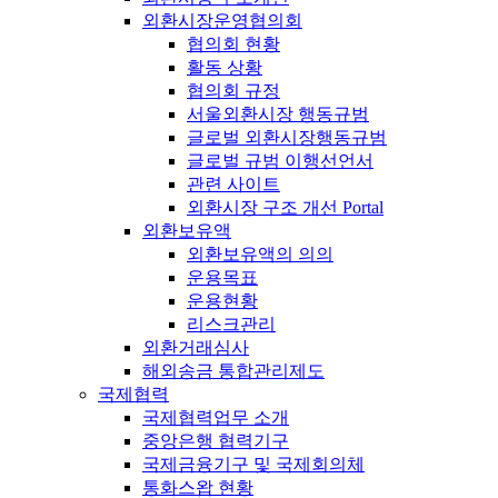
외환시장운영협의회
협의회 현황
활동 상황
협의회 규정
서울외환시장 행동규범
글로벌 외환시장행동규범
글로벌 규범 이행선언서
관련 사이트
외환시장 구조 개선 Portal
외환보유액
외환보유액의 의의
운용목표
운용현황
리스크관리
외환거래심사
해외송금 통합관리제도
국제협력
국제협력업무 소개
중앙은행 협력기구
국제금융기구 및 국제회의체
통화스왑 현황