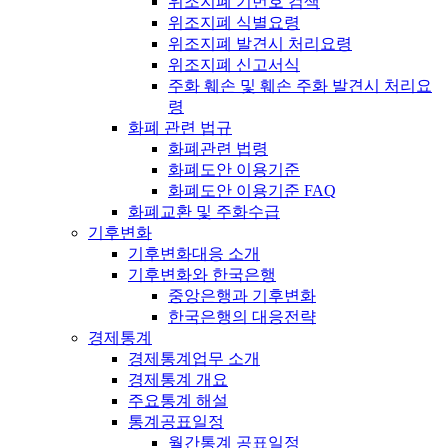
위조지폐 기번호 검색
위조지폐 식별요령
위조지폐 발견시 처리요령
위조지폐 신고서식
주화 훼손 및 훼손 주화 발견시 처리요
령
화폐 관련 법규
화폐관련 법령
화폐도안 이용기준
화폐도안 이용기준 FAQ
화폐교환 및 주화수급
기후변화
기후변화대응 소개
기후변화와 한국은행
중앙은행과 기후변화
한국은행의 대응전략
경제통계
경제통계업무 소개
경제통계 개요
주요통계 해설
통계공표일정
월간통계 공표일정