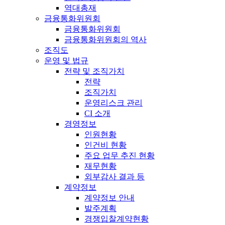
역대총재
금융통화위원회
금융통화위원회
금융통화위원회의 역사
조직도
운영 및 법규
전략 및 조직가치
전략
조직가치
운영리스크 관리
CI 소개
경영정보
인원현황
인건비 현황
주요 업무 추진 현황
재무현황
외부감사 결과 등
계약정보
계약정보 안내
발주계획
경쟁입찰계약현황