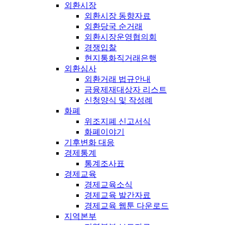
외환시장
외환시장 동향자료
외환당국 순거래
외환시장운영협의회
경쟁입찰
현지통화직거래은행
외환심사
외환거래 법규안내
금융제재대상자 리스트
신청양식 및 작성례
화폐
위조지폐 신고서식
화폐이야기
기후변화 대응
경제통계
통계조사표
경제교육
경제교육소식
경제교육 발간자료
경제교육 웹툰 다운로드
지역본부