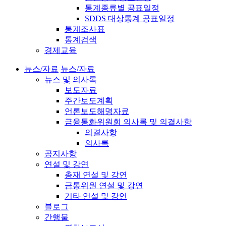
통계종류별 공표일정
SDDS 대상통계 공표일정
통계조사표
통계검색
경제교육
뉴스/자료
뉴스/자료
뉴스 및 의사록
보도자료
주간보도계획
언론보도해명자료
금융통화위원회 의사록 및 의결사항
의결사항
의사록
공지사항
연설 및 강연
총재 연설 및 강연
금통위원 연설 및 강연
기타 연설 및 강연
블로그
간행물