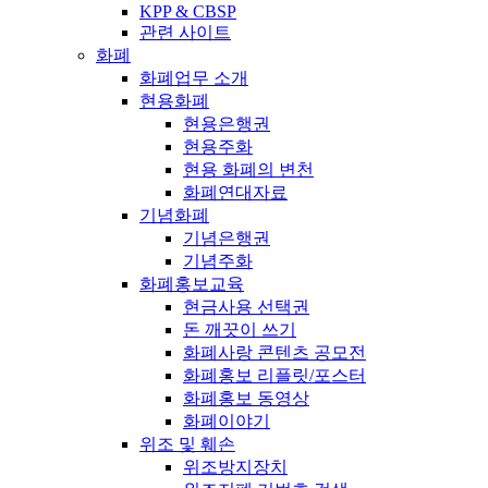
KPP & CBSP
관련 사이트
화폐
화폐업무 소개
현용화폐
현용은행권
현용주화
현용 화폐의 변천
화폐연대자료
기념화폐
기념은행권
기념주화
화폐홍보교육
현금사용 선택권
돈 깨끗이 쓰기
화폐사랑 콘텐츠 공모전
화폐홍보 리플릿/포스터
화폐홍보 동영상
화폐이야기
위조 및 훼손
위조방지장치