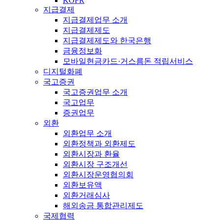
KOFR
지급결제
지급결제업무 소개
지급결제제도
지급결제제도와 한국은행
금융정보화
모바일현금카드·거스름돈 적립서비스
디지털화폐
국고증권
국고증권업무 소개
국고업무
증권업무
외환
외환업무 소개
외환정책과 외환제도
외환시장과 환율
외환시장 구조개선
외환시장운영협의회
외환보유액
외환거래심사
해외송금 통합관리제도
국제협력