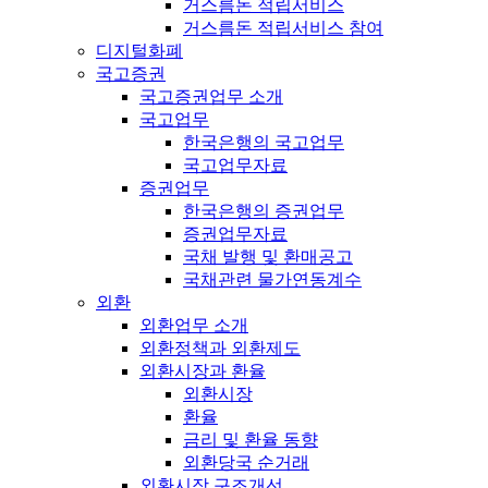
거스름돈 적립서비스
거스름돈 적립서비스 참여
디지털화폐
국고증권
국고증권업무 소개
국고업무
한국은행의 국고업무
국고업무자료
증권업무
한국은행의 증권업무
증권업무자료
국채 발행 및 환매공고
국채관련 물가연동계수
외환
외환업무 소개
외환정책과 외환제도
외환시장과 환율
외환시장
환율
금리 및 환율 동향
외환당국 순거래
외환시장 구조개선