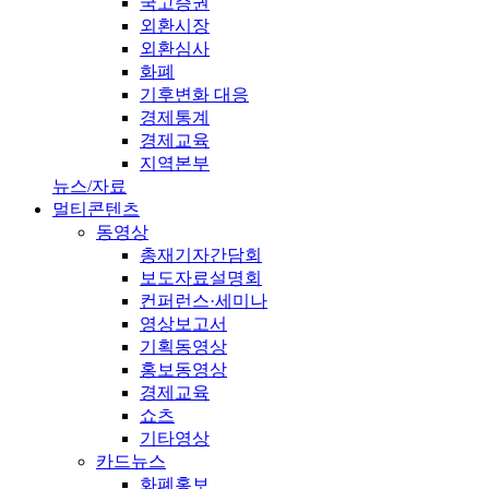
국고증권
외환시장
외환심사
화폐
기후변화 대응
경제통계
경제교육
지역본부
뉴스/자료
멀티콘텐츠
동영상
총재기자간담회
보도자료설명회
컨퍼런스·세미나
영상보고서
기획동영상
홍보동영상
경제교육
쇼츠
기타영상
카드뉴스
화폐홍보