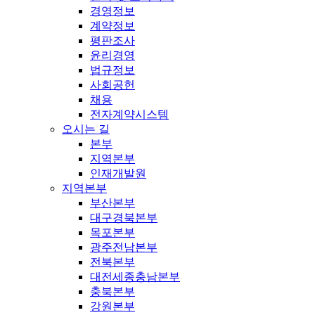
경영정보
계약정보
평판조사
윤리경영
법규정보
사회공헌
채용
전자계약시스템
오시는 길
본부
지역본부
인재개발원
지역본부
부산본부
대구경북본부
목포본부
광주전남본부
전북본부
대전세종충남본부
충북본부
강원본부