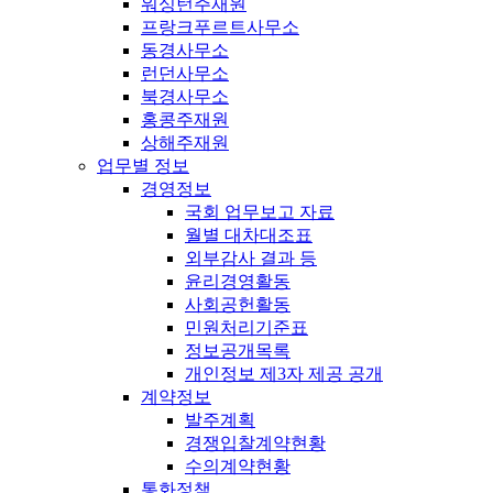
워싱턴주재원
프랑크푸르트사무소
동경사무소
런던사무소
북경사무소
홍콩주재원
상해주재원
업무별 정보
경영정보
국회 업무보고 자료
월별 대차대조표
외부감사 결과 등
윤리경영활동
사회공헌활동
민원처리기준표
정보공개목록
개인정보 제3자 제공 공개
계약정보
발주계획
경쟁입찰계약현황
수의계약현황
통화정책