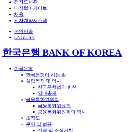
전자도서관
디지털아카이브
채용
전자계약시스템
본인인증
ENGLISH
한국은행 BANK OF KOREA
한국은행
한국은행이 하는 일
설립목적 및 역사
한국은행법의 변천
역대총재
금융통화위원회
금융통화위원회
금융통화위원회의 역사
조직도
운영 및 법규
전략 및 조직가치