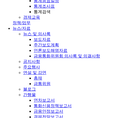
통계공표일정
통계조사표
통계검색
경제교육
정책/업무
뉴스/자료
뉴스 및 의사록
보도자료
주간보도계획
언론보도해명자료
금융통화위원회 의사록 및 의결사항
공지사항
주요행사
연설 및 강연
총재
금통위원
블로그
간행물
연차보고서
통화신용정책보고서
금융안정보고서
경제전망보고서