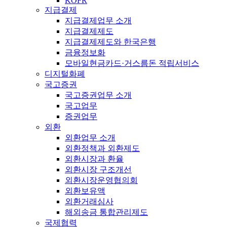
KOFR
지급결제
지급결제업무 소개
지급결제제도
지급결제제도와 한국은행
금융정보화
모바일현금카드·거스름돈 적립서비스
디지털화폐
국고증권
국고증권업무 소개
국고업무
증권업무
외환
외환업무 소개
외환정책과 외환제도
외환시장과 환율
외환시장 구조개선
외환시장운영협의회
외환보유액
외환거래심사
해외송금 통합관리제도
국제협력