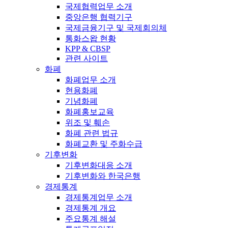
국제협력업무 소개
중앙은행 협력기구
국제금융기구 및 국제회의체
통화스왑 현황
KPP & CBSP
관련 사이트
화폐
화폐업무 소개
현용화폐
기념화폐
화폐홍보교육
위조 및 훼손
화폐 관련 법규
화폐교환 및 주화수급
기후변화
기후변화대응 소개
기후변화와 한국은행
경제통계
경제통계업무 소개
경제통계 개요
주요통계 해설