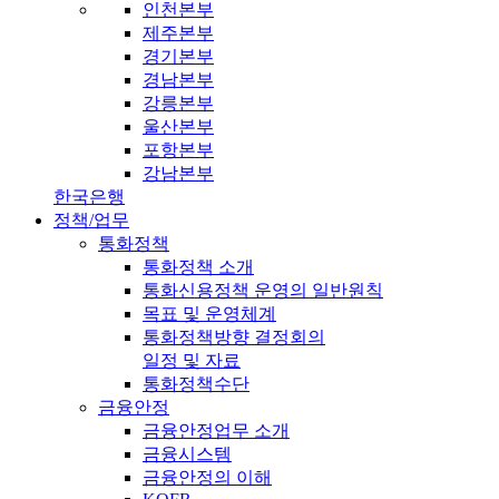
인천본부
제주본부
경기본부
경남본부
강릉본부
울산본부
포항본부
강남본부
한국은행
정책/업무
통화정책
통화정책 소개
통화신용정책 운영의 일반원칙
목표 및 운영체계
통화정책방향 결정회의
일정 및 자료
통화정책수단
금융안정
금융안정업무 소개
금융시스템
금융안정의 이해