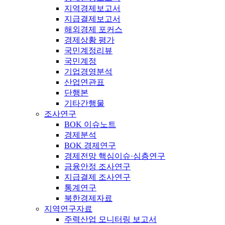
지역경제보고서
지급결제보고서
해외경제 포커스
경제상황 평가
국민계정리뷰
국민계정
기업경영분석
산업연관표
단행본
기타간행물
조사연구
BOK 이슈노트
경제분석
BOK 경제연구
경제전망 핵심이슈·심층연구
금융안정 조사연구
지급결제 조사연구
통계연구
북한경제자료
지역연구자료
주력산업 모니터링 보고서