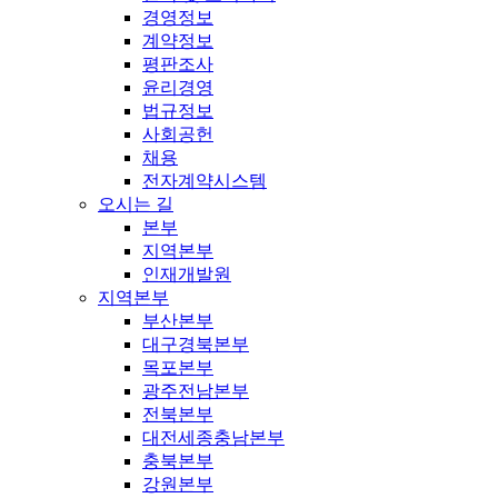
경영정보
계약정보
평판조사
윤리경영
법규정보
사회공헌
채용
전자계약시스템
오시는 길
본부
지역본부
인재개발원
지역본부
부산본부
대구경북본부
목포본부
광주전남본부
전북본부
대전세종충남본부
충북본부
강원본부