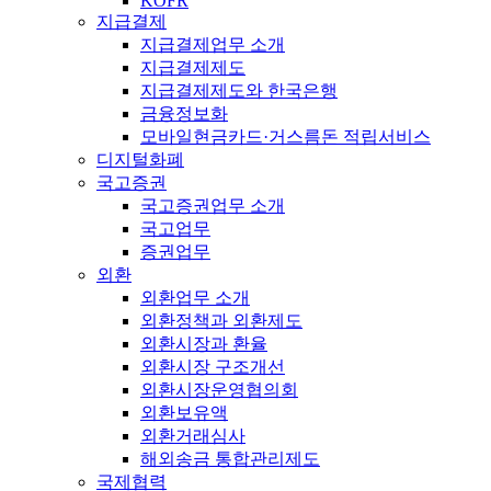
KOFR
지급결제
지급결제업무 소개
지급결제제도
지급결제제도와 한국은행
금융정보화
모바일현금카드·거스름돈 적립서비스
디지털화폐
국고증권
국고증권업무 소개
국고업무
증권업무
외환
외환업무 소개
외환정책과 외환제도
외환시장과 환율
외환시장 구조개선
외환시장운영협의회
외환보유액
외환거래심사
해외송금 통합관리제도
국제협력