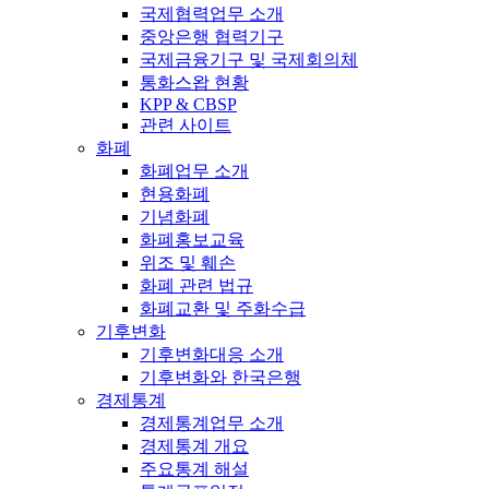
국제협력업무 소개
중앙은행 협력기구
국제금융기구 및 국제회의체
통화스왑 현황
KPP & CBSP
관련 사이트
화폐
화폐업무 소개
현용화폐
기념화폐
화폐홍보교육
위조 및 훼손
화폐 관련 법규
화폐교환 및 주화수급
기후변화
기후변화대응 소개
기후변화와 한국은행
경제통계
경제통계업무 소개
경제통계 개요
주요통계 해설