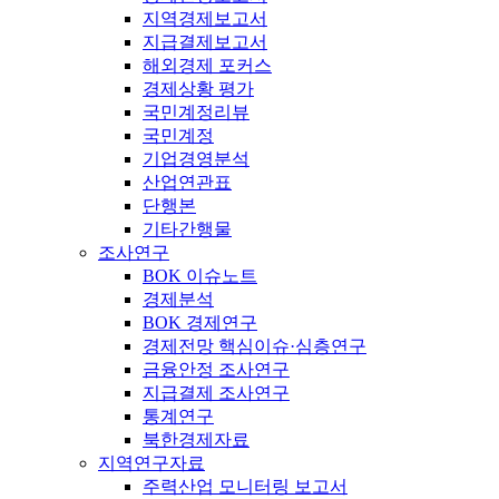
지역경제보고서
지급결제보고서
해외경제 포커스
경제상황 평가
국민계정리뷰
국민계정
기업경영분석
산업연관표
단행본
기타간행물
조사연구
BOK 이슈노트
경제분석
BOK 경제연구
경제전망 핵심이슈·심층연구
금융안정 조사연구
지급결제 조사연구
통계연구
북한경제자료
지역연구자료
주력산업 모니터링 보고서