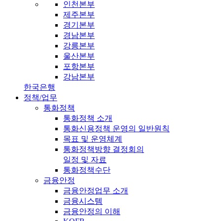
인천본부
제주본부
경기본부
경남본부
강릉본부
울산본부
포항본부
강남본부
한국은행
정책/업무
통화정책
통화정책 소개
통화신용정책 운영의 일반원칙
목표 및 운영체계
통화정책방향 결정회의
일정 및 자료
통화정책수단
금융안정
금융안정업무 소개
금융시스템
금융안정의 이해