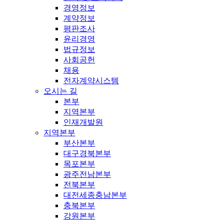
경영정보
계약정보
평판조사
윤리경영
법규정보
사회공헌
채용
전자계약시스템
오시는 길
본부
지역본부
인재개발원
지역본부
부산본부
대구경북본부
목포본부
광주전남본부
전북본부
대전세종충남본부
충북본부
강원본부