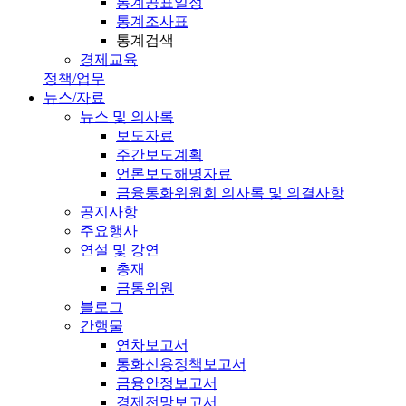
통계공표일정
통계조사표
통계검색
경제교육
정책/업무
뉴스/자료
뉴스 및 의사록
보도자료
주간보도계획
언론보도해명자료
금융통화위원회 의사록 및 의결사항
공지사항
주요행사
연설 및 강연
총재
금통위원
블로그
간행물
연차보고서
통화신용정책보고서
금융안정보고서
경제전망보고서