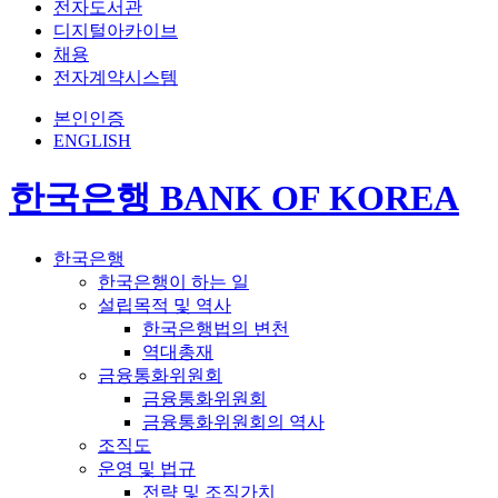
전자도서관
디지털아카이브
채용
전자계약시스템
본인인증
ENGLISH
한국은행 BANK OF KOREA
한국은행
한국은행이 하는 일
설립목적 및 역사
한국은행법의 변천
역대총재
금융통화위원회
금융통화위원회
금융통화위원회의 역사
조직도
운영 및 법규
전략 및 조직가치