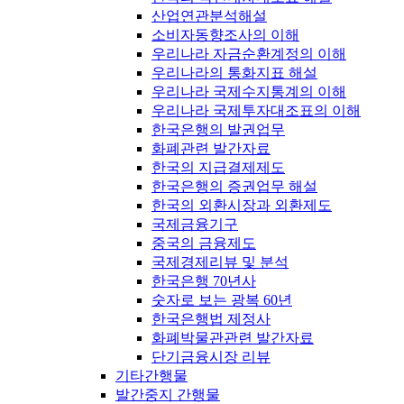
산업연관분석해설
소비자동향조사의 이해
우리나라 자금순환계정의 이해
우리나라의 통화지표 해설
우리나라 국제수지통계의 이해
우리나라 국제투자대조표의 이해
한국은행의 발권업무
화폐관련 발간자료
한국의 지급결제제도
한국은행의 증권업무 해설
한국의 외환시장과 외환제도
국제금융기구
중국의 금융제도
국제경제리뷰 및 분석
한국은행 70년사
숫자로 보는 광복 60년
한국은행법 제정사
화폐박물관관련 발간자료
단기금융시장 리뷰
기타간행물
발간중지 간행물