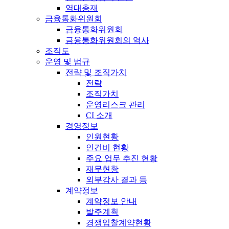
역대총재
금융통화위원회
금융통화위원회
금융통화위원회의 역사
조직도
운영 및 법규
전략 및 조직가치
전략
조직가치
운영리스크 관리
CI 소개
경영정보
인원현황
인건비 현황
주요 업무 추진 현황
재무현황
외부감사 결과 등
계약정보
계약정보 안내
발주계획
경쟁입찰계약현황