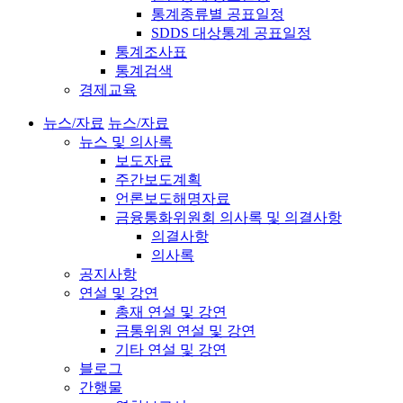
통계종류별 공표일정
SDDS 대상통계 공표일정
통계조사표
통계검색
경제교육
뉴스/자료
뉴스/자료
뉴스 및 의사록
보도자료
주간보도계획
언론보도해명자료
금융통화위원회 의사록 및 의결사항
의결사항
의사록
공지사항
연설 및 강연
총재 연설 및 강연
금통위원 연설 및 강연
기타 연설 및 강연
블로그
간행물