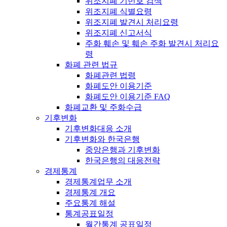
위조지폐 기번호 검색
위조지폐 식별요령
위조지폐 발견시 처리요령
위조지폐 신고서식
주화 훼손 및 훼손 주화 발견시 처리요
령
화폐 관련 법규
화폐관련 법령
화폐도안 이용기준
화폐도안 이용기준 FAQ
화폐교환 및 주화수급
기후변화
기후변화대응 소개
기후변화와 한국은행
중앙은행과 기후변화
한국은행의 대응전략
경제통계
경제통계업무 소개
경제통계 개요
주요통계 해설
통계공표일정
월간통계 공표일정