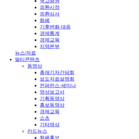
국고증권
외환시장
외환심사
화폐
기후변화 대응
경제통계
경제교육
지역본부
뉴스/자료
멀티콘텐츠
동영상
총재기자간담회
보도자료설명회
컨퍼런스·세미나
영상보고서
기획동영상
홍보동영상
경제교육
쇼츠
기타영상
카드뉴스
화폐홍보