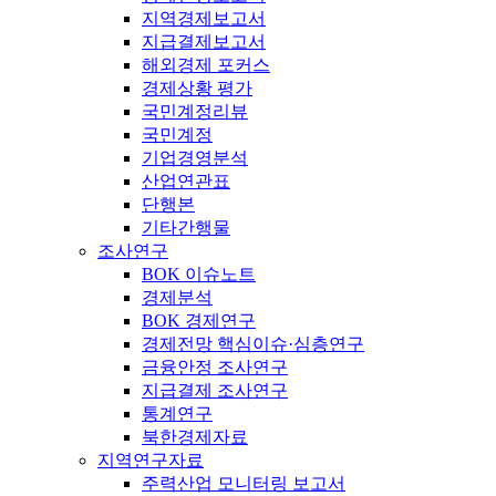
지역경제보고서
지급결제보고서
해외경제 포커스
경제상황 평가
국민계정리뷰
국민계정
기업경영분석
산업연관표
단행본
기타간행물
조사연구
BOK 이슈노트
경제분석
BOK 경제연구
경제전망 핵심이슈·심층연구
금융안정 조사연구
지급결제 조사연구
통계연구
북한경제자료
지역연구자료
주력산업 모니터링 보고서