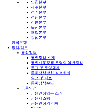
인천본부
제주본부
경기본부
경남본부
강릉본부
울산본부
포항본부
강남본부
한국은행
정책/업무
통화정책
통화정책 소개
통화신용정책 운영의 일반원칙
목표 및 운영체계
통화정책방향 결정회의
일정 및 자료
통화정책수단
금융안정
금융안정업무 소개
금융시스템
금융안정의 이해