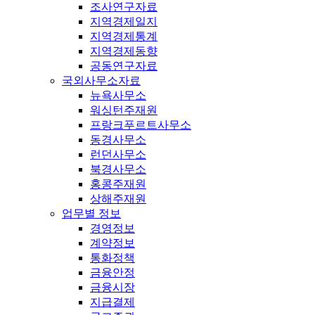
조사연구자료
지역경제일지
지역경제통계
지역경제동향
공동연구자료
국외사무소자료
뉴욕사무소
워싱턴주재원
프랑크푸르트사무소
동경사무소
런던사무소
북경사무소
홍콩주재원
상해주재원
업무별 정보
경영정보
계약정보
통화정책
금융안정
금융시장
지급결제