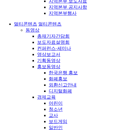
지역본부 보도자료
지역본부 공지사항
지역본부행사
멀티콘텐츠
멀티콘텐츠
동영상
총재기자간담회
보도자료설명회
컨퍼런스·세미나
영상보고서
기획동영상
홍보동영상
한국은행 홍보
화폐홍보
외환신고안내
디지털화폐
경제교육
어린이
청소년
교사
보드게임
일반인