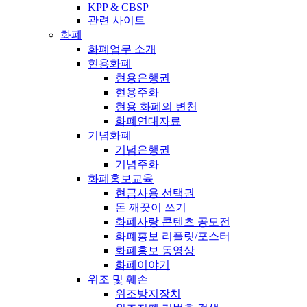
KPP & CBSP
관련 사이트
화폐
화폐업무 소개
현용화폐
현용은행권
현용주화
현용 화폐의 변천
화폐연대자료
기념화폐
기념은행권
기념주화
화폐홍보교육
현금사용 선택권
돈 깨끗이 쓰기
화폐사랑 콘텐츠 공모전
화폐홍보 리플릿/포스터
화폐홍보 동영상
화폐이야기
위조 및 훼손
위조방지장치