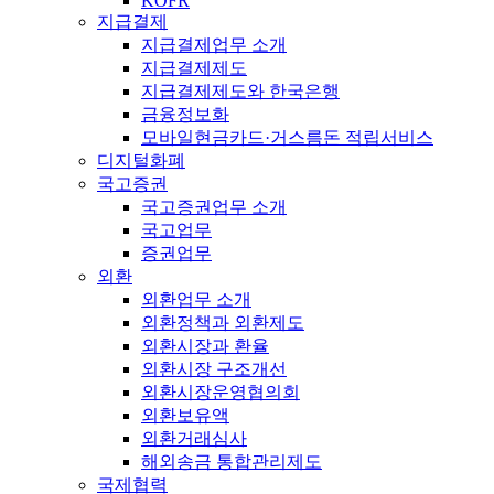
KOFR
지급결제
지급결제업무 소개
지급결제제도
지급결제제도와 한국은행
금융정보화
모바일현금카드·거스름돈 적립서비스
디지털화폐
국고증권
국고증권업무 소개
국고업무
증권업무
외환
외환업무 소개
외환정책과 외환제도
외환시장과 환율
외환시장 구조개선
외환시장운영협의회
외환보유액
외환거래심사
해외송금 통합관리제도
국제협력