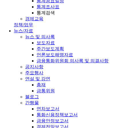
통계공표일정
통계조사표
통계검색
경제교육
정책/업무
뉴스/자료
뉴스 및 의사록
보도자료
주간보도계획
언론보도해명자료
금융통화위원회 의사록 및 의결사항
공지사항
주요행사
연설 및 강연
총재
금통위원
블로그
간행물
연차보고서
통화신용정책보고서
금융안정보고서
경제전망보고서