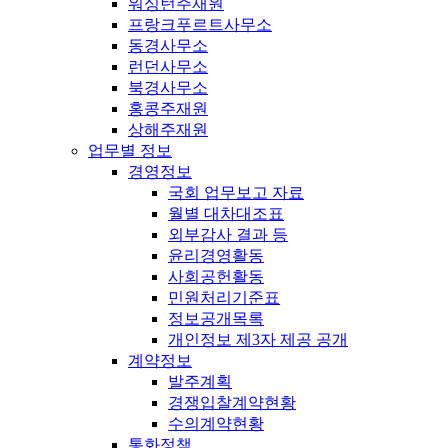
워싱턴주재원
프랑크푸르트사무소
동경사무소
런던사무소
북경사무소
홍콩주재원
상해주재원
업무별 정보
경영정보
국회 업무보고 자료
월별 대차대조표
외부감사 결과 등
윤리경영활동
사회공헌활동
민원처리기준표
정보공개목록
개인정보 제3자 제공 공개
계약정보
발주계획
경쟁입찰계약현황
수의계약현황
통화정책