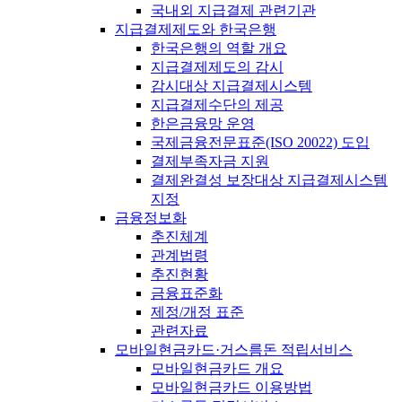
국내외 지급결제 관련기관
지급결제제도와 한국은행
한국은행의 역할 개요
지급결제제도의 감시
감시대상 지급결제시스템
지급결제수단의 제공
한은금융망 운영
국제금융전문표준(ISO 20022) 도입
결제부족자금 지원
결제완결성 보장대상 지급결제시스템
지정
금융정보화
추진체계
관계법령
추진현황
금융표준화
제정/개정 표준
관련자료
모바일현금카드·거스름돈 적립서비스
모바일현금카드 개요
모바일현금카드 이용방법