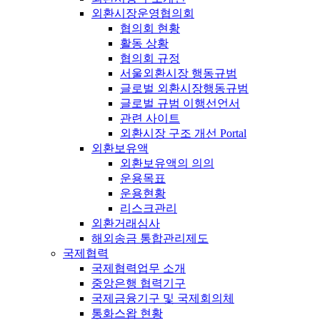
외환시장운영협의회
협의회 현황
활동 상황
협의회 규정
서울외환시장 행동규범
글로벌 외환시장행동규범
글로벌 규범 이행선언서
관련 사이트
외환시장 구조 개선 Portal
외환보유액
외환보유액의 의의
운용목표
운용현황
리스크관리
외환거래심사
해외송금 통합관리제도
국제협력
국제협력업무 소개
중앙은행 협력기구
국제금융기구 및 국제회의체
통화스왑 현황