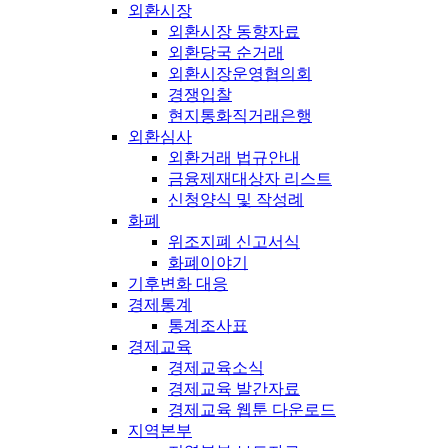
외환시장
외환시장 동향자료
외환당국 순거래
외환시장운영협의회
경쟁입찰
현지통화직거래은행
외환심사
외환거래 법규안내
금융제재대상자 리스트
신청양식 및 작성례
화폐
위조지폐 신고서식
화폐이야기
기후변화 대응
경제통계
통계조사표
경제교육
경제교육소식
경제교육 발간자료
경제교육 웹툰 다운로드
지역본부