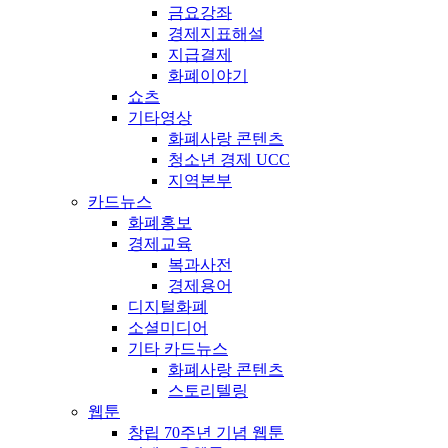
금요강좌
경제지표해설
지급결제
화폐이야기
쇼츠
기타영상
화폐사랑 콘텐츠
청소년 경제 UCC
지역본부
카드뉴스
화폐홍보
경제교육
복과사전
경제용어
디지털화폐
소셜미디어
기타 카드뉴스
화폐사랑 콘텐츠
스토리텔링
웹툰
창립 70주년 기념 웹툰