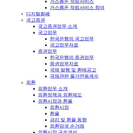
거스름돈 적립서비스
거스름돈 적립서비스 참여
디지털화폐
국고증권
국고증권업무 소개
국고업무
한국은행의 국고업무
국고업무자료
증권업무
한국은행의 증권업무
증권업무자료
국채 발행 및 환매공고
국채관련 물가연동계수
외환
외환업무 소개
외환정책과 외환제도
외환시장과 환율
외환시장
환율
금리 및 환율 동향
외환당국 순거래
외환시장 구조개선