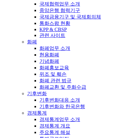
국제협력업무 소개
중앙은행 협력기구
국제금융기구 및 국제회의체
통화스왑 현황
KPP & CBSP
관련 사이트
화폐
화폐업무 소개
현용화폐
기념화폐
화폐홍보교육
위조 및 훼손
화폐 관련 법규
화폐교환 및 주화수급
기후변화
기후변화대응 소개
기후변화와 한국은행
경제통계
경제통계업무 소개
경제통계 개요
주요통계 해설