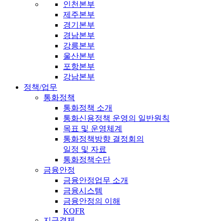
인천본부
제주본부
경기본부
경남본부
강릉본부
울산본부
포항본부
강남본부
정책/업무
통화정책
통화정책 소개
통화신용정책 운영의 일반원칙
목표 및 운영체계
통화정책방향 결정회의
일정 및 자료
통화정책수단
금융안정
금융안정업무 소개
금융시스템
금융안정의 이해
KOFR
지급결제