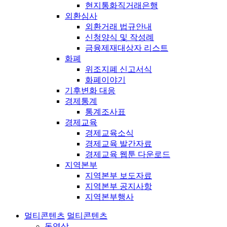
현지통화직거래은행
외환심사
외환거래 법규안내
신청양식 및 작성례
금융제재대상자 리스트
화폐
위조지폐 신고서식
화폐이야기
기후변화 대응
경제통계
통계조사표
경제교육
경제교육소식
경제교육 발간자료
경제교육 웹툰 다운로드
지역본부
지역본부 보도자료
지역본부 공지사항
지역본부행사
멀티콘텐츠
멀티콘텐츠
동영상