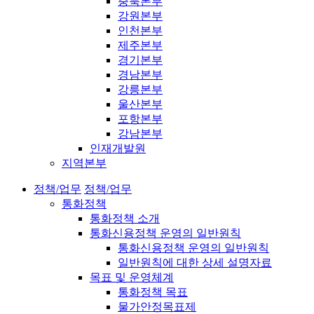
충북본부
강원본부
인천본부
제주본부
경기본부
경남본부
강릉본부
울산본부
포항본부
강남본부
인재개발원
지역본부
정책/업무
정책/업무
통화정책
통화정책 소개
통화신용정책 운영의 일반원칙
통화신용정책 운영의 일반원칙
일반원칙에 대한 상세 설명자료
목표 및 운영체계
통화정책 목표
물가안정목표제