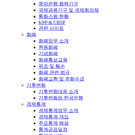
중앙은행 협력기구
국제금융기구 및 국제회의체
통화스왑 현황
KPP & CBSP
관련 사이트
화폐
화폐업무 소개
현용화폐
기념화폐
화폐홍보교육
위조 및 훼손
화폐 관련 법규
화폐교환 및 주화수급
기후변화
기후변화대응 소개
기후변화와 한국은행
경제통계
경제통계업무 소개
경제통계 개요
주요통계 해설
통계공표일정