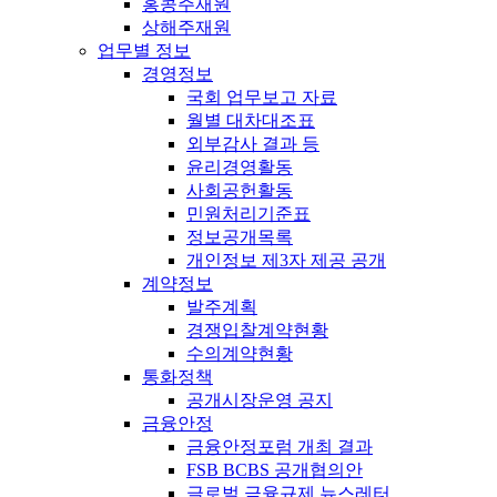
홍콩주재원
상해주재원
업무별 정보
경영정보
국회 업무보고 자료
월별 대차대조표
외부감사 결과 등
윤리경영활동
사회공헌활동
민원처리기준표
정보공개목록
개인정보 제3자 제공 공개
계약정보
발주계획
경쟁입찰계약현황
수의계약현황
통화정책
공개시장운영 공지
금융안정
금융안정포럼 개최 결과
FSB BCBS 공개협의안
글로벌 금융규제 뉴스레터