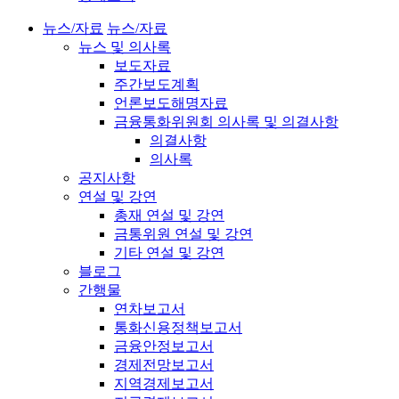
뉴스/자료
뉴스/자료
뉴스 및 의사록
보도자료
주간보도계획
언론보도해명자료
금융통화위원회 의사록 및 의결사항
의결사항
의사록
공지사항
연설 및 강연
총재 연설 및 강연
금통위원 연설 및 강연
기타 연설 및 강연
블로그
간행물
연차보고서
통화신용정책보고서
금융안정보고서
경제전망보고서
지역경제보고서