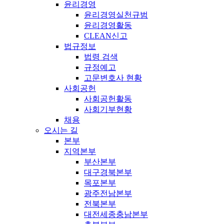
윤리경영
윤리경영실천규범
윤리경영활동
CLEAN신고
법규정보
법령 검색
규정예고
고문변호사 현황
사회공헌
사회공헌활동
사회기부현황
채용
오시는 길
본부
지역본부
부산본부
대구경북본부
목포본부
광주전남본부
전북본부
대전세종충남본부