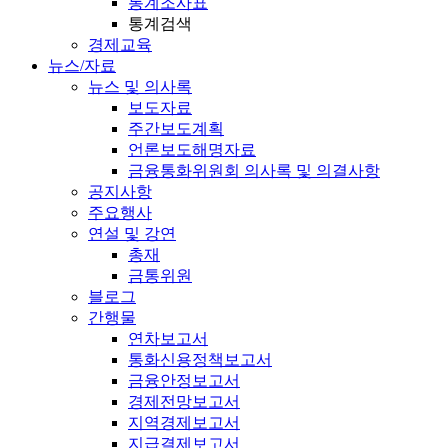
통계조사표
통계검색
경제교육
뉴스/자료
뉴스 및 의사록
보도자료
주간보도계획
언론보도해명자료
금융통화위원회 의사록 및 의결사항
공지사항
주요행사
연설 및 강연
총재
금통위원
블로그
간행물
연차보고서
통화신용정책보고서
금융안정보고서
경제전망보고서
지역경제보고서
지급결제보고서