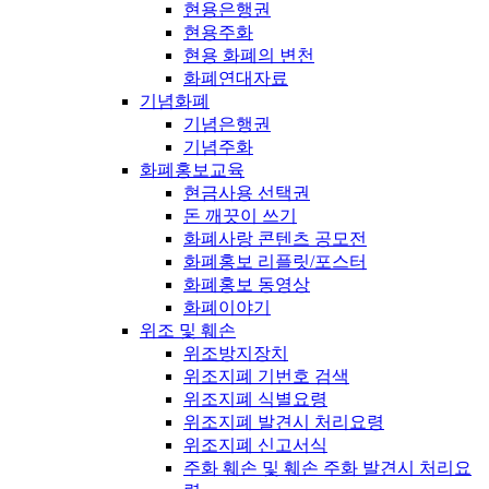
현용은행권
현용주화
현용 화폐의 변천
화폐연대자료
기념화폐
기념은행권
기념주화
화폐홍보교육
현금사용 선택권
돈 깨끗이 쓰기
화폐사랑 콘텐츠 공모전
화폐홍보 리플릿/포스터
화폐홍보 동영상
화폐이야기
위조 및 훼손
위조방지장치
위조지폐 기번호 검색
위조지폐 식별요령
위조지폐 발견시 처리요령
위조지폐 신고서식
주화 훼손 및 훼손 주화 발견시 처리요