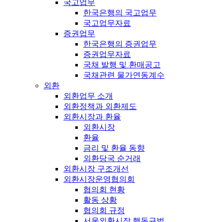
국고업무
한국은행의 국고업무
국고업무자료
증권업무
한국은행의 증권업무
증권업무자료
국채 발행 및 환매공고
국채관련 물가연동계수
외환
외환업무 소개
외환정책과 외환제도
외환시장과 환율
외환시장
환율
금리 및 환율 동향
외환당국 순거래
외환시장 구조개선
외환시장운영협의회
협의회 현황
활동 상황
협의회 규정
서울외환시장 행동규범