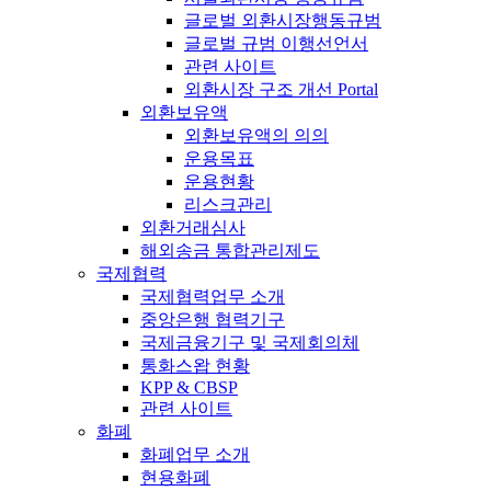
글로벌 외환시장행동규범
글로벌 규범 이행선언서
관련 사이트
외환시장 구조 개선 Portal
외환보유액
외환보유액의 의의
운용목표
운용현황
리스크관리
외환거래심사
해외송금 통합관리제도
국제협력
국제협력업무 소개
중앙은행 협력기구
국제금융기구 및 국제회의체
통화스왑 현황
KPP & CBSP
관련 사이트
화폐
화폐업무 소개
현용화폐