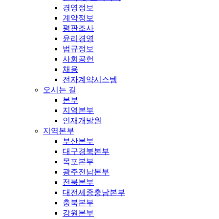
경영정보
계약정보
평판조사
윤리경영
법규정보
사회공헌
채용
전자계약시스템
오시는 길
본부
지역본부
인재개발원
지역본부
부산본부
대구경북본부
목포본부
광주전남본부
전북본부
대전세종충남본부
충북본부
강원본부