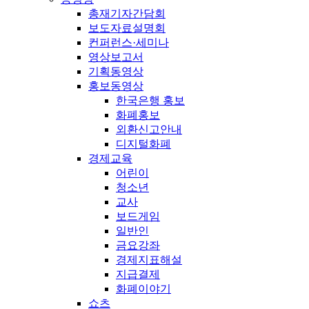
총재기자간담회
보도자료설명회
컨퍼런스·세미나
영상보고서
기획동영상
홍보동영상
한국은행 홍보
화폐홍보
외환신고안내
디지털화폐
경제교육
어린이
청소년
교사
보드게임
일반인
금요강좌
경제지표해설
지급결제
화폐이야기
쇼츠