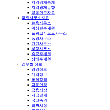
지역경제통계
지역경제동향
공동연구자료
국외사무소자료
뉴욕사무소
워싱턴주재원
프랑크푸르트사무소
동경사무소
런던사무소
북경사무소
홍콩주재원
상해주재원
업무별 정보
경영정보
계약정보
통화정책
금융안정
금융시장
지급결제
국고증권
외환시장