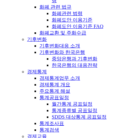
령
화폐 관련 법규
화폐관련 법령
화폐도안 이용기준
화폐도안 이용기준 FAQ
화폐교환 및 주화수급
기후변화
기후변화대응 소개
기후변화와 한국은행
중앙은행과 기후변화
한국은행의 대응전략
경제통계
경제통계업무 소개
경제통계 개요
주요통계 해설
통계공표일정
월간통계 공표일정
통계종류별 공표일정
SDDS 대상통계 공표일정
통계조사표
통계검색
경제교육