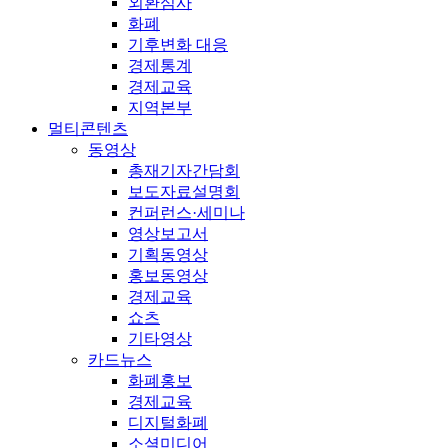
외환심사
화폐
기후변화 대응
경제통계
경제교육
지역본부
멀티콘텐츠
동영상
총재기자간담회
보도자료설명회
컨퍼런스·세미나
영상보고서
기획동영상
홍보동영상
경제교육
쇼츠
기타영상
카드뉴스
화폐홍보
경제교육
디지털화폐
소셜미디어