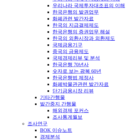
우리나라 국제투자대조표의 이해
한국은행의 발권업무
화폐관련 발간자료
한국의 지급결제제도
한국은행의 증권업무 해설
한국의 외환시장과 외환제도
국제금융기구
중국의 금융제도
국제경제리뷰 및 분석
한국은행 70년사
숫자로 보는 광복 60년
한국은행법 제정사
화폐박물관관련 발간자료
단기금융시장 리뷰
기타간행물
발간중지 간행물
해외경제 포커스
조사통계월보
조사연구
BOK 이슈노트
경제분석