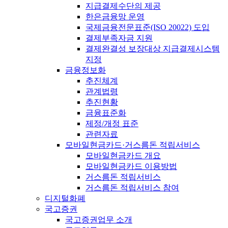
지급결제수단의 제공
한은금융망 운영
국제금융전문표준(ISO 20022) 도입
결제부족자금 지원
결제완결성 보장대상 지급결제시스템
지정
금융정보화
추진체계
관계법령
추진현황
금융표준화
제정/개정 표준
관련자료
모바일현금카드·거스름돈 적립서비스
모바일현금카드 개요
모바일현금카드 이용방법
거스름돈 적립서비스
거스름돈 적립서비스 참여
디지털화폐
국고증권
국고증권업무 소개