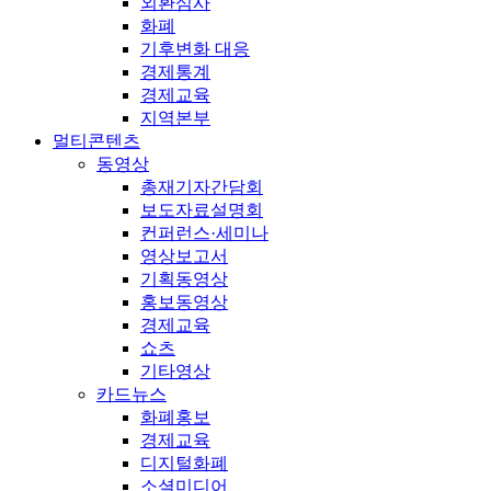
외환심사
화폐
기후변화 대응
경제통계
경제교육
지역본부
멀티콘텐츠
동영상
총재기자간담회
보도자료설명회
컨퍼런스·세미나
영상보고서
기획동영상
홍보동영상
경제교육
쇼츠
기타영상
카드뉴스
화폐홍보
경제교육
디지털화폐
소셜미디어