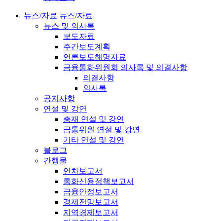
뉴스/자료
뉴스/자료
뉴스 및 의사록
보도자료
주간보도계획
언론보도해명자료
금융통화위원회 의사록 및 의결사항
의결사항
의사록
공지사항
연설 및 강연
총재 연설 및 강연
금통위원 연설 및 강연
기타 연설 및 강연
블로그
간행물
연차보고서
통화신용정책보고서
금융안정보고서
경제전망보고서
지역경제보고서