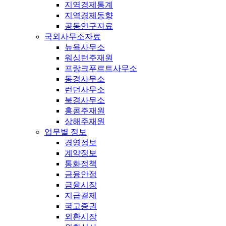
지역경제통계
지역경제동향
공동연구자료
국외사무소자료
뉴욕사무소
워싱턴주재원
프랑크푸르트사무소
동경사무소
런던사무소
북경사무소
홍콩주재원
상해주재원
업무별 정보
경영정보
계약정보
통화정책
금융안정
금융시장
지급결제
국고증권
외환시장