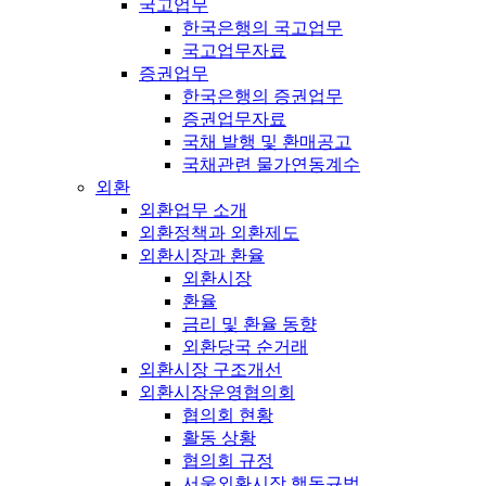
국고업무
한국은행의 국고업무
국고업무자료
증권업무
한국은행의 증권업무
증권업무자료
국채 발행 및 환매공고
국채관련 물가연동계수
외환
외환업무 소개
외환정책과 외환제도
외환시장과 환율
외환시장
환율
금리 및 환율 동향
외환당국 순거래
외환시장 구조개선
외환시장운영협의회
협의회 현황
활동 상황
협의회 규정
서울외환시장 행동규범