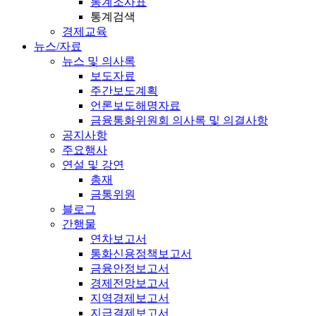
통계조사표
통계검색
경제교육
뉴스/자료
뉴스 및 의사록
보도자료
주간보도계획
언론보도해명자료
금융통화위원회 의사록 및 의결사항
공지사항
주요행사
연설 및 강연
총재
금통위원
블로그
간행물
연차보고서
통화신용정책보고서
금융안정보고서
경제전망보고서
지역경제보고서
지급결제보고서