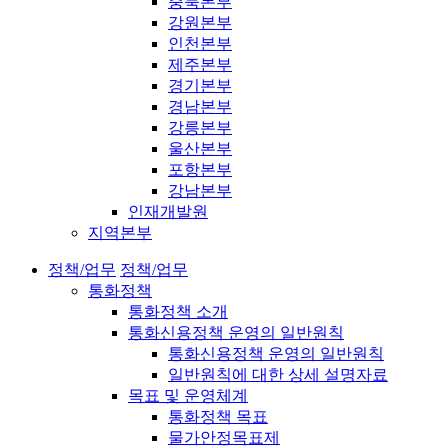
충북본부
강원본부
인천본부
제주본부
경기본부
경남본부
강릉본부
울산본부
포항본부
강남본부
인재개발원
지역본부
정책/업무
정책/업무
통화정책
통화정책 소개
통화신용정책 운영의 일반원칙
통화신용정책 운영의 일반원칙
일반원칙에 대한 상세 설명자료
목표 및 운영체계
통화정책 목표
물가안정목표제