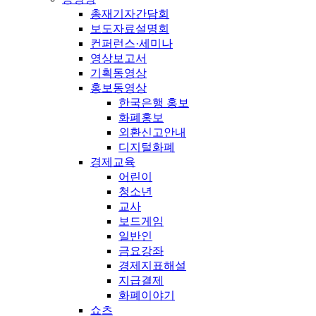
총재기자간담회
보도자료설명회
컨퍼런스·세미나
영상보고서
기획동영상
홍보동영상
한국은행 홍보
화폐홍보
외환신고안내
디지털화폐
경제교육
어린이
청소년
교사
보드게임
일반인
금요강좌
경제지표해설
지급결제
화폐이야기
쇼츠