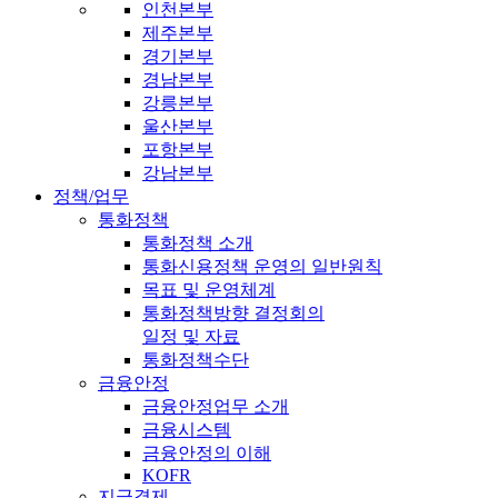
인천본부
제주본부
경기본부
경남본부
강릉본부
울산본부
포항본부
강남본부
정책/업무
통화정책
통화정책 소개
통화신용정책 운영의 일반원칙
목표 및 운영체계
통화정책방향 결정회의
일정 및 자료
통화정책수단
금융안정
금융안정업무 소개
금융시스템
금융안정의 이해
KOFR
지급결제