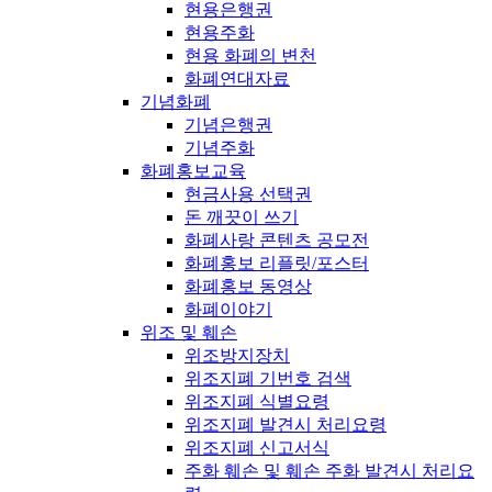
현용은행권
현용주화
현용 화폐의 변천
화폐연대자료
기념화폐
기념은행권
기념주화
화폐홍보교육
현금사용 선택권
돈 깨끗이 쓰기
화폐사랑 콘텐츠 공모전
화폐홍보 리플릿/포스터
화폐홍보 동영상
화폐이야기
위조 및 훼손
위조방지장치
위조지폐 기번호 검색
위조지폐 식별요령
위조지폐 발견시 처리요령
위조지폐 신고서식
주화 훼손 및 훼손 주화 발견시 처리요