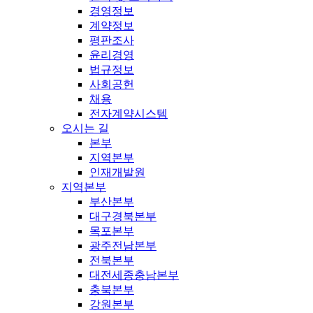
경영정보
계약정보
평판조사
윤리경영
법규정보
사회공헌
채용
전자계약시스템
오시는 길
본부
지역본부
인재개발원
지역본부
부산본부
대구경북본부
목포본부
광주전남본부
전북본부
대전세종충남본부
충북본부
강원본부