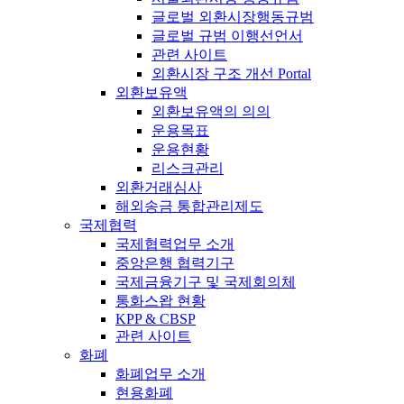
글로벌 외환시장행동규범
글로벌 규범 이행선언서
관련 사이트
외환시장 구조 개선 Portal
외환보유액
외환보유액의 의의
운용목표
운용현황
리스크관리
외환거래심사
해외송금 통합관리제도
국제협력
국제협력업무 소개
중앙은행 협력기구
국제금융기구 및 국제회의체
통화스왑 현황
KPP & CBSP
관련 사이트
화폐
화폐업무 소개
현용화폐