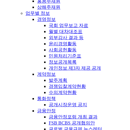
홍콩주재원
상해주재원
업무별 정보
경영정보
국회 업무보고 자료
월별 대차대조표
외부감사 결과 등
윤리경영활동
사회공헌활동
민원처리기준표
정보공개목록
개인정보 제3자 제공 공개
계약정보
발주계획
경쟁입찰계약현황
수의계약현황
통화정책
공개시장운영 공지
금융안정
금융안정포럼 개최 결과
FSB BCBS 공개협의안
글로벌 금융규제 뉴스레터