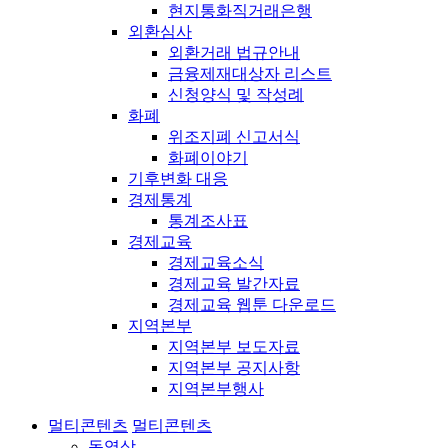
현지통화직거래은행
외환심사
외환거래 법규안내
금융제재대상자 리스트
신청양식 및 작성례
화폐
위조지폐 신고서식
화폐이야기
기후변화 대응
경제통계
통계조사표
경제교육
경제교육소식
경제교육 발간자료
경제교육 웹툰 다운로드
지역본부
지역본부 보도자료
지역본부 공지사항
지역본부행사
멀티콘텐츠
멀티콘텐츠
동영상