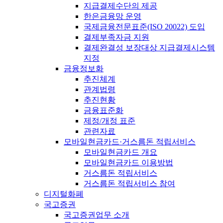
지급결제수단의 제공
한은금융망 운영
국제금융전문표준(ISO 20022) 도입
결제부족자금 지원
결제완결성 보장대상 지급결제시스템
지정
금융정보화
추진체계
관계법령
추진현황
금융표준화
제정/개정 표준
관련자료
모바일현금카드·거스름돈 적립서비스
모바일현금카드 개요
모바일현금카드 이용방법
거스름돈 적립서비스
거스름돈 적립서비스 참여
디지털화폐
국고증권
국고증권업무 소개