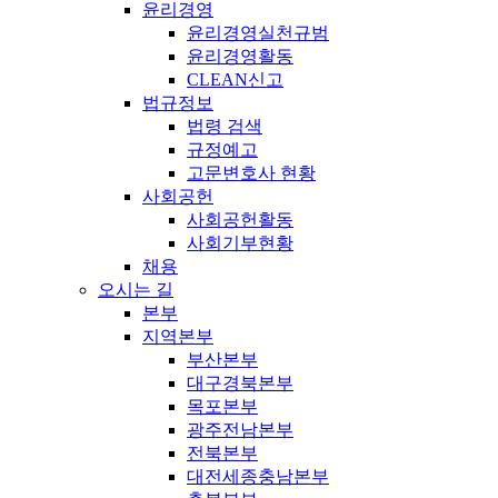
윤리경영
윤리경영실천규범
윤리경영활동
CLEAN신고
법규정보
법령 검색
규정예고
고문변호사 현황
사회공헌
사회공헌활동
사회기부현황
채용
오시는 길
본부
지역본부
부산본부
대구경북본부
목포본부
광주전남본부
전북본부
대전세종충남본부