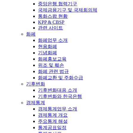
중앙은행 협력기구
국제금융기구 및 국제회의체
통화스왑 현황
KPP & CBSP
관련 사이트
화폐
화폐업무 소개
현용화폐
기념화폐
화폐홍보교육
위조 및 훼손
화폐 관련 법규
화폐교환 및 주화수급
기후변화
기후변화대응 소개
기후변화와 한국은행
경제통계
경제통계업무 소개
경제통계 개요
주요통계 해설
통계공표일정