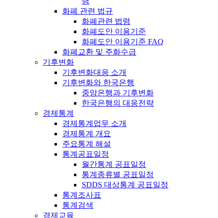
령
화폐 관련 법규
화폐관련 법령
화폐도안 이용기준
화폐도안 이용기준 FAQ
화폐교환 및 주화수급
기후변화
기후변화대응 소개
기후변화와 한국은행
중앙은행과 기후변화
한국은행의 대응전략
경제통계
경제통계업무 소개
경제통계 개요
주요통계 해설
통계공표일정
월간통계 공표일정
통계종류별 공표일정
SDDS 대상통계 공표일정
통계조사표
통계검색
경제교육