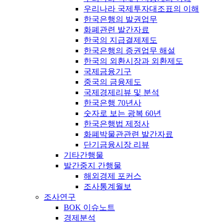
우리나라 국제투자대조표의 이해
한국은행의 발권업무
화폐관련 발간자료
한국의 지급결제제도
한국은행의 증권업무 해설
한국의 외환시장과 외환제도
국제금융기구
중국의 금융제도
국제경제리뷰 및 분석
한국은행 70년사
숫자로 보는 광복 60년
한국은행법 제정사
화폐박물관관련 발간자료
단기금융시장 리뷰
기타간행물
발간중지 간행물
해외경제 포커스
조사통계월보
조사연구
BOK 이슈노트
경제분석