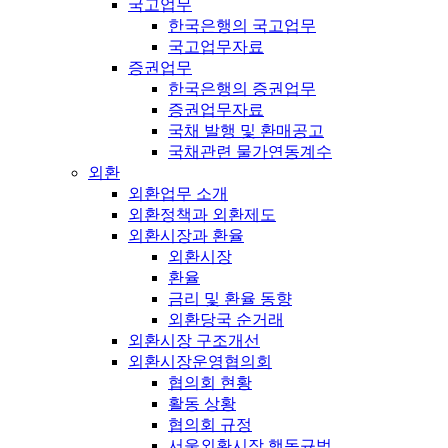
국고업무
한국은행의 국고업무
국고업무자료
증권업무
한국은행의 증권업무
증권업무자료
국채 발행 및 환매공고
국채관련 물가연동계수
외환
외환업무 소개
외환정책과 외환제도
외환시장과 환율
외환시장
환율
금리 및 환율 동향
외환당국 순거래
외환시장 구조개선
외환시장운영협의회
협의회 현황
활동 상황
협의회 규정
서울외환시장 행동규범