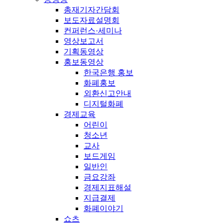
총재기자간담회
보도자료설명회
컨퍼런스·세미나
영상보고서
기획동영상
홍보동영상
한국은행 홍보
화폐홍보
외환신고안내
디지털화폐
경제교육
어린이
청소년
교사
보드게임
일반인
금요강좌
경제지표해설
지급결제
화폐이야기
쇼츠