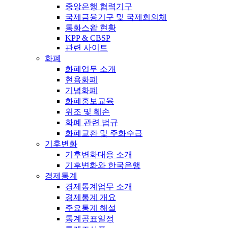
중앙은행 협력기구
국제금융기구 및 국제회의체
통화스왑 현황
KPP & CBSP
관련 사이트
화폐
화폐업무 소개
현용화폐
기념화폐
화폐홍보교육
위조 및 훼손
화폐 관련 법규
화폐교환 및 주화수급
기후변화
기후변화대응 소개
기후변화와 한국은행
경제통계
경제통계업무 소개
경제통계 개요
주요통계 해설
통계공표일정