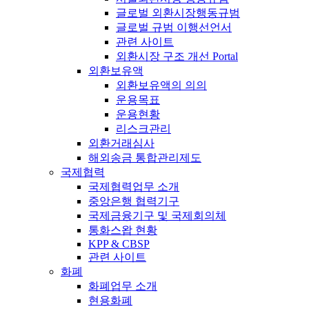
글로벌 외환시장행동규범
글로벌 규범 이행선언서
관련 사이트
외환시장 구조 개선 Portal
외환보유액
외환보유액의 의의
운용목표
운용현황
리스크관리
외환거래심사
해외송금 통합관리제도
국제협력
국제협력업무 소개
중앙은행 협력기구
국제금융기구 및 국제회의체
통화스왑 현황
KPP & CBSP
관련 사이트
화폐
화폐업무 소개
현용화폐