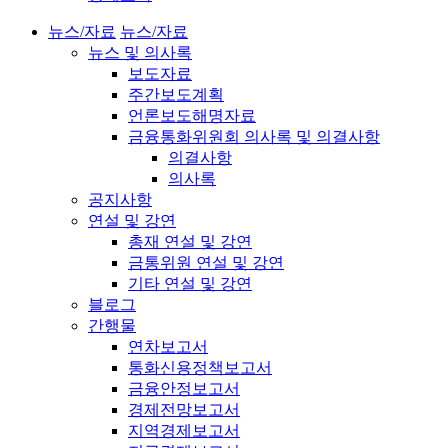
뉴스/자료
뉴스/자료
뉴스 및 의사록
보도자료
주간보도계획
언론보도해명자료
금융통화위원회 의사록 및 의결사항
의결사항
의사록
공지사항
연설 및 강연
총재 연설 및 강연
금통위원 연설 및 강연
기타 연설 및 강연
블로그
간행물
연차보고서
통화신용정책보고서
금융안정보고서
경제전망보고서
지역경제보고서