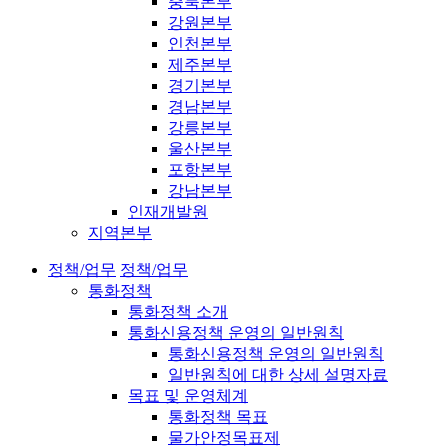
충북본부
강원본부
인천본부
제주본부
경기본부
경남본부
강릉본부
울산본부
포항본부
강남본부
인재개발원
지역본부
정책/업무
정책/업무
통화정책
통화정책 소개
통화신용정책 운영의 일반원칙
통화신용정책 운영의 일반원칙
일반원칙에 대한 상세 설명자료
목표 및 운영체계
통화정책 목표
물가안정목표제