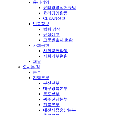
윤리경영
윤리경영실천규범
윤리경영활동
CLEAN신고
법규정보
법령 검색
규정예고
고문변호사 현황
사회공헌
사회공헌활동
사회기부현황
채용
오시는 길
본부
지역본부
부산본부
대구경북본부
목포본부
광주전남본부
전북본부
대전세종충남본부