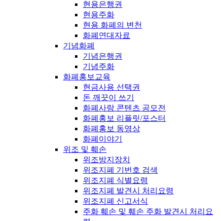
현용은행권
현용주화
현용 화폐의 변천
화폐연대자료
기념화폐
기념은행권
기념주화
화폐홍보교육
현금사용 선택권
돈 깨끗이 쓰기
화폐사랑 콘텐츠 공모전
화폐홍보 리플릿/포스터
화폐홍보 동영상
화폐이야기
위조 및 훼손
위조방지장치
위조지폐 기번호 검색
위조지폐 식별요령
위조지폐 발견시 처리요령
위조지폐 신고서식
주화 훼손 및 훼손 주화 발견시 처리요