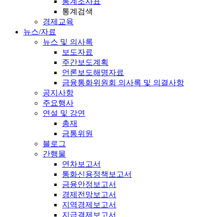
통계조사표
통계검색
경제교육
뉴스/자료
뉴스 및 의사록
보도자료
주간보도계획
언론보도해명자료
금융통화위원회 의사록 및 의결사항
공지사항
주요행사
연설 및 강연
총재
금통위원
블로그
간행물
연차보고서
통화신용정책보고서
금융안정보고서
경제전망보고서
지역경제보고서
지급결제보고서