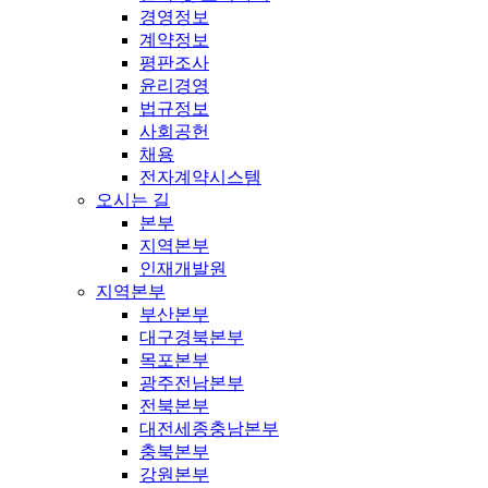
경영정보
계약정보
평판조사
윤리경영
법규정보
사회공헌
채용
전자계약시스템
오시는 길
본부
지역본부
인재개발원
지역본부
부산본부
대구경북본부
목포본부
광주전남본부
전북본부
대전세종충남본부
충북본부
강원본부