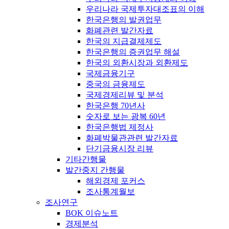
우리나라 국제투자대조표의 이해
한국은행의 발권업무
화폐관련 발간자료
한국의 지급결제제도
한국은행의 증권업무 해설
한국의 외환시장과 외환제도
국제금융기구
중국의 금융제도
국제경제리뷰 및 분석
한국은행 70년사
숫자로 보는 광복 60년
한국은행법 제정사
화폐박물관관련 발간자료
단기금융시장 리뷰
기타간행물
발간중지 간행물
해외경제 포커스
조사통계월보
조사연구
BOK 이슈노트
경제분석