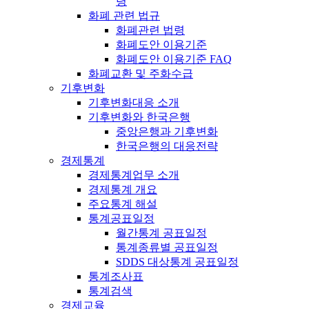
령
화폐 관련 법규
화폐관련 법령
화폐도안 이용기준
화폐도안 이용기준 FAQ
화폐교환 및 주화수급
기후변화
기후변화대응 소개
기후변화와 한국은행
중앙은행과 기후변화
한국은행의 대응전략
경제통계
경제통계업무 소개
경제통계 개요
주요통계 해설
통계공표일정
월간통계 공표일정
통계종류별 공표일정
SDDS 대상통계 공표일정
통계조사표
통계검색
경제교육