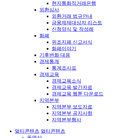
현지통화직거래은행
외환심사
외환거래 법규안내
금융제재대상자 리스트
신청양식 및 작성례
화폐
위조지폐 신고서식
화폐이야기
기후변화 대응
경제통계
통계조사표
경제교육
경제교육소식
경제교육 발간자료
경제교육 웹툰 다운로드
지역본부
지역본부 보도자료
지역본부 공지사항
지역본부행사
멀티콘텐츠
멀티콘텐츠
동영상