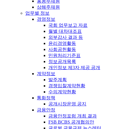
홍콩주재원
상해주재원
업무별 정보
경영정보
국회 업무보고 자료
월별 대차대조표
외부감사 결과 등
윤리경영활동
사회공헌활동
민원처리기준표
정보공개목록
개인정보 제3자 제공 공개
계약정보
발주계획
경쟁입찰계약현황
수의계약현황
통화정책
공개시장운영 공지
금융안정
금융안정포럼 개최 결과
FSB BCBS 공개협의안
글로벌 금융규제 뉴스레터