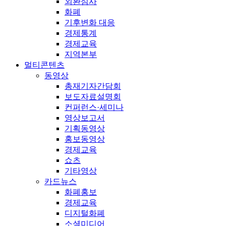
외환심사
화폐
기후변화 대응
경제통계
경제교육
지역본부
멀티콘텐츠
동영상
총재기자간담회
보도자료설명회
컨퍼런스·세미나
영상보고서
기획동영상
홍보동영상
경제교육
쇼츠
기타영상
카드뉴스
화폐홍보
경제교육
디지털화폐
소셜미디어