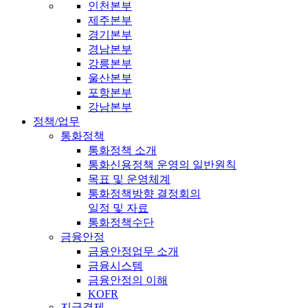
인천본부
제주본부
경기본부
경남본부
강릉본부
울산본부
포항본부
강남본부
정책/업무
통화정책
통화정책 소개
통화신용정책 운영의 일반원칙
목표 및 운영체계
통화정책방향 결정회의
일정 및 자료
통화정책수단
금융안정
금융안정업무 소개
금융시스템
금융안정의 이해
KOFR
지급결제