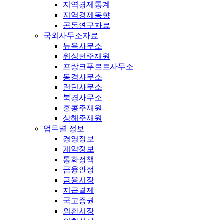
지역경제통계
지역경제동향
공동연구자료
국외사무소자료
뉴욕사무소
워싱턴주재원
프랑크푸르트사무소
동경사무소
런던사무소
북경사무소
홍콩주재원
상해주재원
업무별 정보
경영정보
계약정보
통화정책
금융안정
금융시장
지급결제
국고증권
외환시장