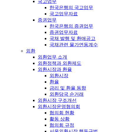
국고업무
한국은행의 국고업무
국고업무자료
증권업무
한국은행의 증권업무
증권업무자료
국채 발행 및 환매공고
국채관련 물가연동계수
외환
외환업무 소개
외환정책과 외환제도
외환시장과 환율
외환시장
환율
금리 및 환율 동향
외환당국 순거래
외환시장 구조개선
외환시장운영협의회
협의회 현황
활동 상황
협의회 규정
서울외환시장 행동규범