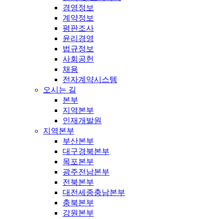
경영정보
계약정보
평판조사
윤리경영
법규정보
사회공헌
채용
전자계약시스템
오시는 길
본부
지역본부
인재개발원
지역본부
부산본부
대구경북본부
목포본부
광주전남본부
전북본부
대전세종충남본부
충북본부
강원본부