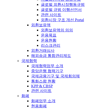
글로벌 외환시장행동규범
글로벌 규범 이행선언서
관련 사이트
외환시장 구조 개선 Portal
외환보유액
외환보유액의 의의
운용목표
운용현황
리스크관리
외환거래심사
해외송금 통합관리제도
국제협력
국제협력업무 소개
중앙은행 협력기구
국제금융기구 및 국제회의체
통화스왑 현황
KPP & CBSP
관련 사이트
화폐
화폐업무 소개
현용화폐