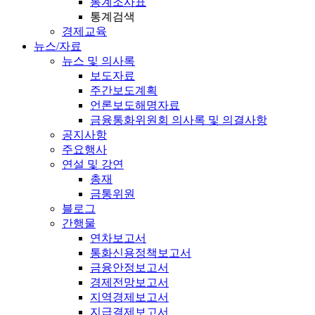
통계조사표
통계검색
경제교육
뉴스/자료
뉴스 및 의사록
보도자료
주간보도계획
언론보도해명자료
금융통화위원회 의사록 및 의결사항
공지사항
주요행사
연설 및 강연
총재
금통위원
블로그
간행물
연차보고서
통화신용정책보고서
금융안정보고서
경제전망보고서
지역경제보고서
지급결제보고서