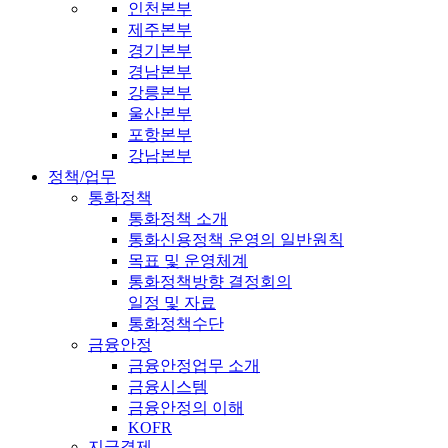
인천본부
제주본부
경기본부
경남본부
강릉본부
울산본부
포항본부
강남본부
정책/업무
통화정책
통화정책 소개
통화신용정책 운영의 일반원칙
목표 및 운영체계
통화정책방향 결정회의
일정 및 자료
통화정책수단
금융안정
금융안정업무 소개
금융시스템
금융안정의 이해
KOFR
지급결제