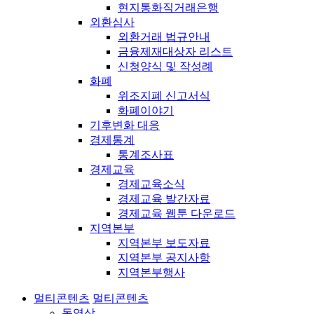
현지통화직거래은행
외환심사
외환거래 법규안내
금융제재대상자 리스트
신청양식 및 작성례
화폐
위조지폐 신고서식
화폐이야기
기후변화 대응
경제통계
통계조사표
경제교육
경제교육소식
경제교육 발간자료
경제교육 웹툰 다운로드
지역본부
지역본부 보도자료
지역본부 공지사항
지역본부행사
멀티콘텐츠
멀티콘텐츠
동영상