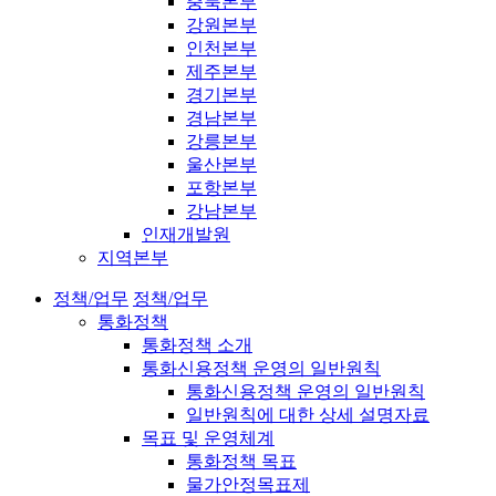
충북본부
강원본부
인천본부
제주본부
경기본부
경남본부
강릉본부
울산본부
포항본부
강남본부
인재개발원
지역본부
정책/업무
정책/업무
통화정책
통화정책 소개
통화신용정책 운영의 일반원칙
통화신용정책 운영의 일반원칙
일반원칙에 대한 상세 설명자료
목표 및 운영체계
통화정책 목표
물가안정목표제