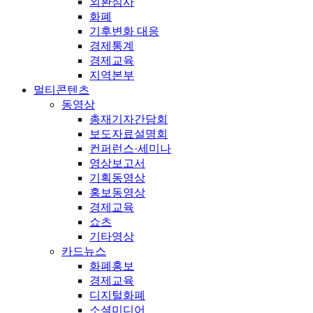
외환심사
화폐
기후변화 대응
경제통계
경제교육
지역본부
멀티콘텐츠
동영상
총재기자간담회
보도자료설명회
컨퍼런스·세미나
영상보고서
기획동영상
홍보동영상
경제교육
쇼츠
기타영상
카드뉴스
화폐홍보
경제교육
디지털화폐
소셜미디어