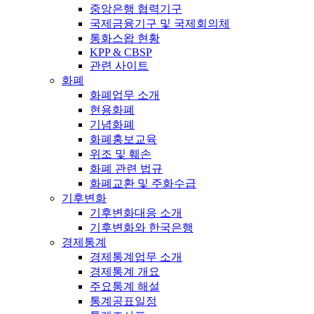
중앙은행 협력기구
국제금융기구 및 국제회의체
통화스왑 현황
KPP & CBSP
관련 사이트
화폐
화폐업무 소개
현용화폐
기념화폐
화폐홍보교육
위조 및 훼손
화폐 관련 법규
화폐교환 및 주화수급
기후변화
기후변화대응 소개
기후변화와 한국은행
경제통계
경제통계업무 소개
경제통계 개요
주요통계 해설
통계공표일정