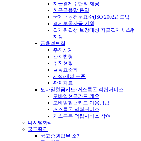
지급결제수단의 제공
한은금융망 운영
국제금융전문표준(ISO 20022) 도입
결제부족자금 지원
결제완결성 보장대상 지급결제시스템
지정
금융정보화
추진체계
관계법령
추진현황
금융표준화
제정/개정 표준
관련자료
모바일현금카드·거스름돈 적립서비스
모바일현금카드 개요
모바일현금카드 이용방법
거스름돈 적립서비스
거스름돈 적립서비스 참여
디지털화폐
국고증권
국고증권업무 소개