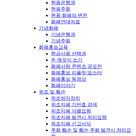
현용은행권
현용주화
현용 화폐의 변천
화폐연대자료
기념화폐
기념은행권
기념주화
화폐홍보교육
현금사용 선택권
돈 깨끗이 쓰기
화폐사랑 콘텐츠 공모전
화폐홍보 리플릿/포스터
화폐홍보 동영상
화폐이야기
위조 및 훼손
위조방지장치
위조지폐 기번호 검색
위조지폐 식별요령
위조지폐 발견시 처리요령
위조지폐 신고서식
주화 훼손 및 훼손 주화 발견시 처리요