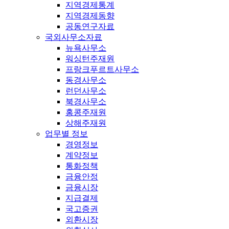
지역경제통계
지역경제동향
공동연구자료
국외사무소자료
뉴욕사무소
워싱턴주재원
프랑크푸르트사무소
동경사무소
런던사무소
북경사무소
홍콩주재원
상해주재원
업무별 정보
경영정보
계약정보
통화정책
금융안정
금융시장
지급결제
국고증권
외환시장