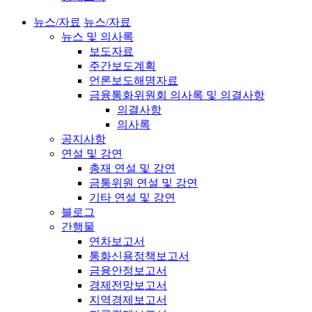
뉴스/자료
뉴스/자료
뉴스 및 의사록
보도자료
주간보도계획
언론보도해명자료
금융통화위원회 의사록 및 의결사항
의결사항
의사록
공지사항
연설 및 강연
총재 연설 및 강연
금통위원 연설 및 강연
기타 연설 및 강연
블로그
간행물
연차보고서
통화신용정책보고서
금융안정보고서
경제전망보고서
지역경제보고서