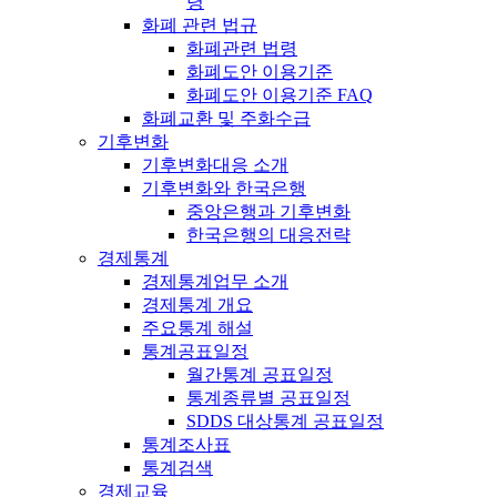
령
화폐 관련 법규
화폐관련 법령
화폐도안 이용기준
화폐도안 이용기준 FAQ
화폐교환 및 주화수급
기후변화
기후변화대응 소개
기후변화와 한국은행
중앙은행과 기후변화
한국은행의 대응전략
경제통계
경제통계업무 소개
경제통계 개요
주요통계 해설
통계공표일정
월간통계 공표일정
통계종류별 공표일정
SDDS 대상통계 공표일정
통계조사표
통계검색
경제교육