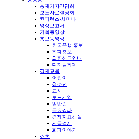
총재기자간담회
보도자료설명회
컨퍼런스·세미나
영상보고서
기획동영상
홍보동영상
한국은행 홍보
화폐홍보
외환신고안내
디지털화폐
경제교육
어린이
청소년
교사
보드게임
일반인
금요강좌
경제지표해설
지급결제
화폐이야기
쇼츠