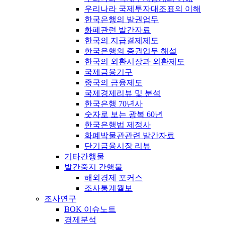
우리나라 국제투자대조표의 이해
한국은행의 발권업무
화폐관련 발간자료
한국의 지급결제제도
한국은행의 증권업무 해설
한국의 외환시장과 외환제도
국제금융기구
중국의 금융제도
국제경제리뷰 및 분석
한국은행 70년사
숫자로 보는 광복 60년
한국은행법 제정사
화폐박물관관련 발간자료
단기금융시장 리뷰
기타간행물
발간중지 간행물
해외경제 포커스
조사통계월보
조사연구
BOK 이슈노트
경제분석