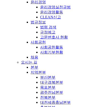
윤리경영
윤리경영실천규범
윤리경영활동
CLEAN신고
법규정보
법령 검색
규정예고
고문변호사 현황
사회공헌
사회공헌활동
사회기부현황
채용
오시는 길
본부
지역본부
부산본부
대구경북본부
목포본부
광주전남본부
전북본부
대전세종충남본부