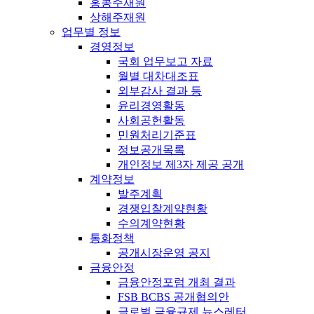
홍콩주재원
상해주재원
업무별 정보
경영정보
국회 업무보고 자료
월별 대차대조표
외부감사 결과 등
윤리경영활동
사회공헌활동
민원처리기준표
정보공개목록
개인정보 제3자 제공 공개
계약정보
발주계획
경쟁입찰계약현황
수의계약현황
통화정책
공개시장운영 공지
금융안정
금융안정포럼 개최 결과
FSB BCBS 공개협의안
글로벌 금융규제 뉴스레터