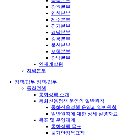
충북본부
강원본부
인천본부
제주본부
경기본부
경남본부
강릉본부
울산본부
포항본부
강남본부
인재개발원
지역본부
정책/업무
정책/업무
통화정책
통화정책 소개
통화신용정책 운영의 일반원칙
통화신용정책 운영의 일반원칙
일반원칙에 대한 상세 설명자료
목표 및 운영체계
통화정책 목표
물가안정목표제