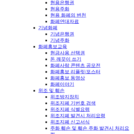
현용은행권
현용주화
현용 화폐의 변천
화폐연대자료
기념화폐
기념은행권
기념주화
화폐홍보교육
현금사용 선택권
돈 깨끗이 쓰기
화폐사랑 콘텐츠 공모전
화폐홍보 리플릿/포스터
화폐홍보 동영상
화폐이야기
위조 및 훼손
위조방지장치
위조지폐 기번호 검색
위조지폐 식별요령
위조지폐 발견시 처리요령
위조지폐 신고서식
주화 훼손 및 훼손 주화 발견시 처리요