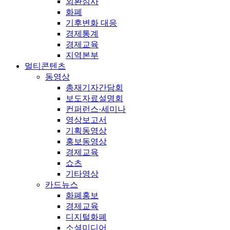
외환심사
화폐
기후변화 대응
경제통계
경제교육
지역본부
멀티콘텐츠
동영상
총재기자간담회
보도자료설명회
컨퍼런스·세미나
영상보고서
기획동영상
홍보동영상
경제교육
쇼츠
기타영상
카드뉴스
화폐홍보
경제교육
디지털화폐
소셜미디어