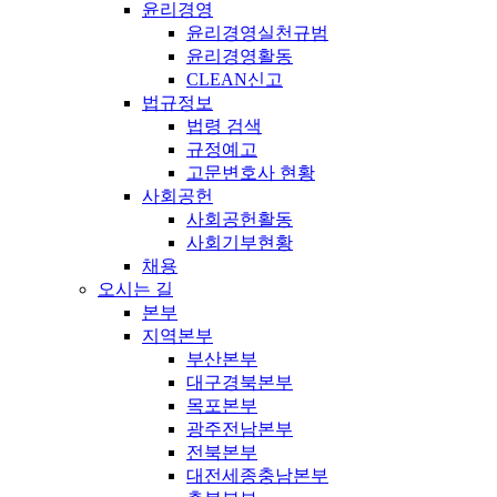
윤리경영
윤리경영실천규범
윤리경영활동
CLEAN신고
법규정보
법령 검색
규정예고
고문변호사 현황
사회공헌
사회공헌활동
사회기부현황
채용
오시는 길
본부
지역본부
부산본부
대구경북본부
목포본부
광주전남본부
전북본부
대전세종충남본부