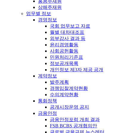
홍콩주재원
상해주재원
업무별 정보
경영정보
국회 업무보고 자료
월별 대차대조표
외부감사 결과 등
윤리경영활동
사회공헌활동
민원처리기준표
정보공개목록
개인정보 제3자 제공 공개
계약정보
발주계획
경쟁입찰계약현황
수의계약현황
통화정책
공개시장운영 공지
금융안정
금융안정포럼 개최 결과
FSB BCBS 공개협의안
글로벌 금융규제 뉴스레터