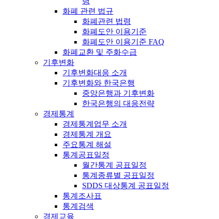
령
화폐 관련 법규
화폐관련 법령
화폐도안 이용기준
화폐도안 이용기준 FAQ
화폐교환 및 주화수급
기후변화
기후변화대응 소개
기후변화와 한국은행
중앙은행과 기후변화
한국은행의 대응전략
경제통계
경제통계업무 소개
경제통계 개요
주요통계 해설
통계공표일정
월간통계 공표일정
통계종류별 공표일정
SDDS 대상통계 공표일정
통계조사표
통계검색
경제교육