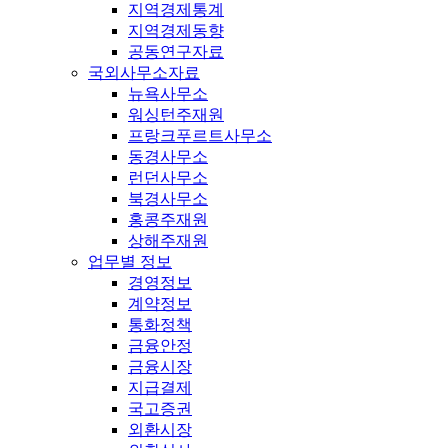
지역경제통계
지역경제동향
공동연구자료
국외사무소자료
뉴욕사무소
워싱턴주재원
프랑크푸르트사무소
동경사무소
런던사무소
북경사무소
홍콩주재원
상해주재원
업무별 정보
경영정보
계약정보
통화정책
금융안정
금융시장
지급결제
국고증권
외환시장