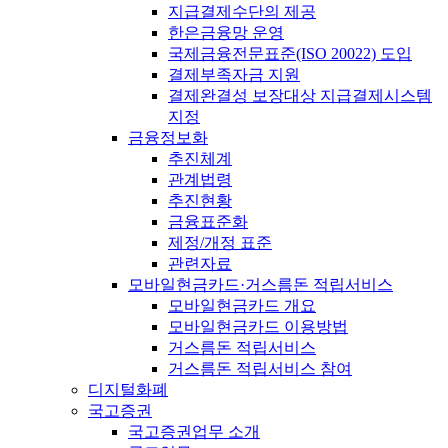
지급결제수단의 제공
한은금융망 운영
국제금융전문표준(ISO 20022) 도입
결제부족자금 지원
결제완결성 보장대상 지급결제시스템
지정
금융정보화
추진체계
관계법령
추진현황
금융표준화
제정/개정 표준
관련자료
모바일현금카드·거스름돈 적립서비스
모바일현금카드 개요
모바일현금카드 이용방법
거스름돈 적립서비스
거스름돈 적립서비스 참여
디지털화폐
국고증권
국고증권업무 소개