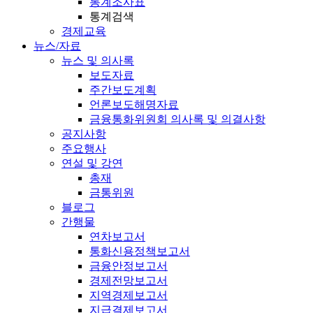
통계조사표
통계검색
경제교육
뉴스/자료
뉴스 및 의사록
보도자료
주간보도계획
언론보도해명자료
금융통화위원회 의사록 및 의결사항
공지사항
주요행사
연설 및 강연
총재
금통위원
블로그
간행물
연차보고서
통화신용정책보고서
금융안정보고서
경제전망보고서
지역경제보고서
지급결제보고서