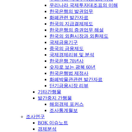
우리나라 국제투자대조표의 이해
한국은행의 발권업무
화폐관련 발간자료
한국의 지급결제제도
한국은행의 증권업무 해설
한국의 외환시장과 외환제도
국제금융기구
중국의 금융제도
국제경제리뷰 및 분석
한국은행 70년사
숫자로 보는 광복 60년
한국은행법 제정사
화폐박물관관련 발간자료
단기금융시장 리뷰
기타간행물
발간중지 간행물
해외경제 포커스
조사통계월보
조사연구
BOK 이슈노트
경제분석