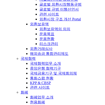
글로벌 외환시장행동규범
글로벌 규범 이행선언서
관련 사이트
외환시장 구조 개선 Portal
외환보유액
외환보유액의 의의
운용목표
운용현황
리스크관리
외환거래심사
해외송금 통합관리제도
국제협력
국제협력업무 소개
중앙은행 협력기구
국제금융기구 및 국제회의체
통화스왑 현황
KPP & CBSP
관련 사이트
화폐
화폐업무 소개
현용화폐