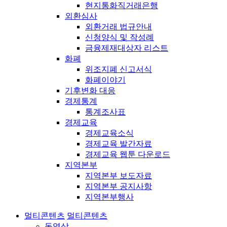
현지통화직거래은행
외환심사
외환거래 법규안내
신청양식 및 작성례
금융제재대상자 리스트
화폐
위조지폐 신고서식
화폐이야기
기후변화 대응
경제통계
통계조사표
경제교육
경제교육소식
경제교육 발간자료
경제교육 웹툰 다운로드
지역본부
지역본부 보도자료
지역본부 공지사항
지역본부행사
멀티콘텐츠
멀티콘텐츠
동영상