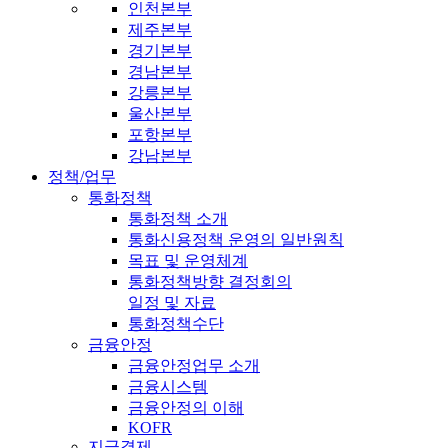
인천본부
제주본부
경기본부
경남본부
강릉본부
울산본부
포항본부
강남본부
정책/업무
통화정책
통화정책 소개
통화신용정책 운영의 일반원칙
목표 및 운영체계
통화정책방향 결정회의
일정 및 자료
통화정책수단
금융안정
금융안정업무 소개
금융시스템
금융안정의 이해
KOFR
지급결제