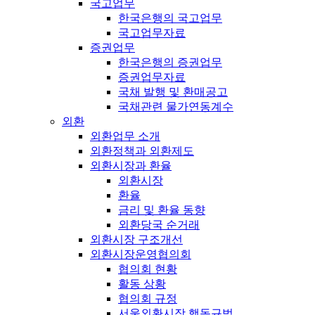
국고업무
한국은행의 국고업무
국고업무자료
증권업무
한국은행의 증권업무
증권업무자료
국채 발행 및 환매공고
국채관련 물가연동계수
외환
외환업무 소개
외환정책과 외환제도
외환시장과 환율
외환시장
환율
금리 및 환율 동향
외환당국 순거래
외환시장 구조개선
외환시장운영협의회
협의회 현황
활동 상황
협의회 규정
서울외환시장 행동규범