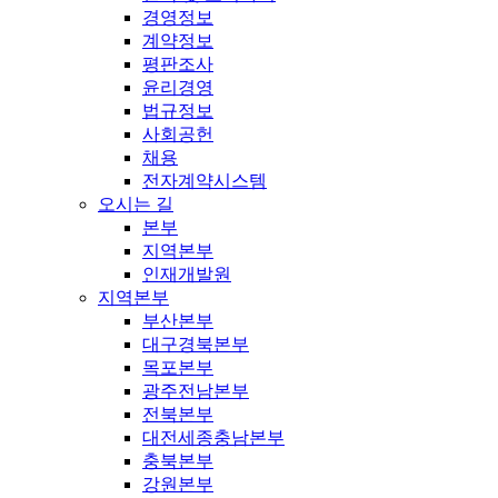
경영정보
계약정보
평판조사
윤리경영
법규정보
사회공헌
채용
전자계약시스템
오시는 길
본부
지역본부
인재개발원
지역본부
부산본부
대구경북본부
목포본부
광주전남본부
전북본부
대전세종충남본부
충북본부
강원본부