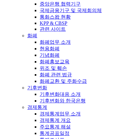
중앙은행 협력기구
국제금융기구 및 국제회의체
통화스왑 현황
KPP & CBSP
관련 사이트
화폐
화폐업무 소개
현용화폐
기념화폐
화폐홍보교육
위조 및 훼손
화폐 관련 법규
화폐교환 및 주화수급
기후변화
기후변화대응 소개
기후변화와 한국은행
경제통계
경제통계업무 소개
경제통계 개요
주요통계 해설
통계공표일정