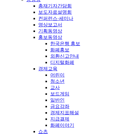
총재기자간담회
보도자료설명회
컨퍼런스·세미나
영상보고서
기획동영상
홍보동영상
한국은행 홍보
화폐홍보
외환신고안내
디지털화폐
경제교육
어린이
청소년
교사
보드게임
일반인
금요강좌
경제지표해설
지급결제
화폐이야기
쇼츠