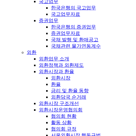
국고업무
한국은행의 국고업무
국고업무자료
증권업무
한국은행의 증권업무
증권업무자료
국채 발행 및 환매공고
국채관련 물가연동계수
외환
외환업무 소개
외환정책과 외환제도
외환시장과 환율
외환시장
환율
금리 및 환율 동향
외환당국 순거래
외환시장 구조개선
외환시장운영협의회
협의회 현황
활동 상황
협의회 규정
서울외환시장 행동규범