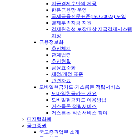
지급결제수단의 제공
한은금융망 운영
국제금융전문표준(ISO 20022) 도입
결제부족자금 지원
결제완결성 보장대상 지급결제시스템
지정
금융정보화
추진체계
관계법령
추진현황
금융표준화
제정/개정 표준
관련자료
모바일현금카드·거스름돈 적립서비스
모바일현금카드 개요
모바일현금카드 이용방법
거스름돈 적립서비스
거스름돈 적립서비스 참여
디지털화폐
국고증권
국고증권업무 소개