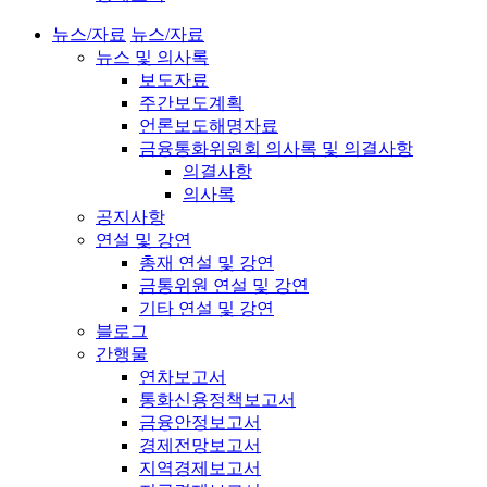
뉴스/자료
뉴스/자료
뉴스 및 의사록
보도자료
주간보도계획
언론보도해명자료
금융통화위원회 의사록 및 의결사항
의결사항
의사록
공지사항
연설 및 강연
총재 연설 및 강연
금통위원 연설 및 강연
기타 연설 및 강연
블로그
간행물
연차보고서
통화신용정책보고서
금융안정보고서
경제전망보고서
지역경제보고서