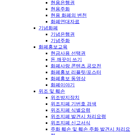
현용은행권
현용주화
현용 화폐의 변천
화폐연대자료
기념화폐
기념은행권
기념주화
화폐홍보교육
현금사용 선택권
돈 깨끗이 쓰기
화폐사랑 콘텐츠 공모전
화폐홍보 리플릿/포스터
화폐홍보 동영상
화폐이야기
위조 및 훼손
위조방지장치
위조지폐 기번호 검색
위조지폐 식별요령
위조지폐 발견시 처리요령
위조지폐 신고서식
주화 훼손 및 훼손 주화 발견시 처리요