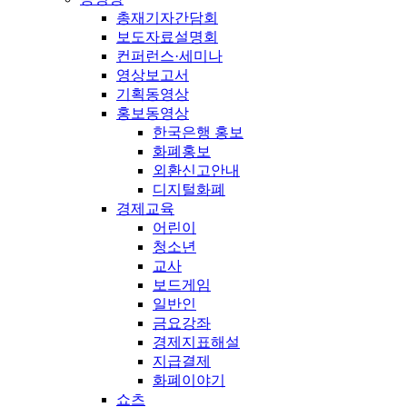
총재기자간담회
보도자료설명회
컨퍼런스·세미나
영상보고서
기획동영상
홍보동영상
한국은행 홍보
화폐홍보
외환신고안내
디지털화폐
경제교육
어린이
청소년
교사
보드게임
일반인
금요강좌
경제지표해설
지급결제
화폐이야기
쇼츠