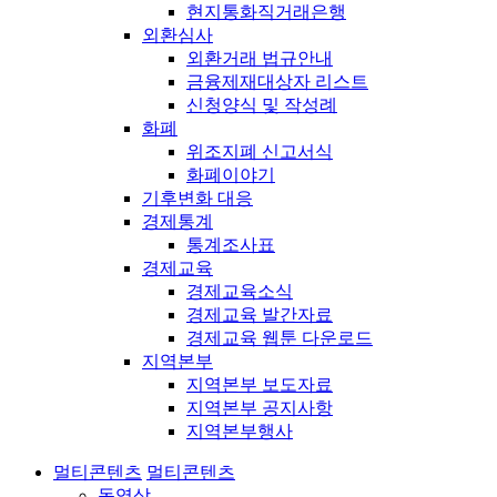
현지통화직거래은행
외환심사
외환거래 법규안내
금융제재대상자 리스트
신청양식 및 작성례
화폐
위조지폐 신고서식
화폐이야기
기후변화 대응
경제통계
통계조사표
경제교육
경제교육소식
경제교육 발간자료
경제교육 웹툰 다운로드
지역본부
지역본부 보도자료
지역본부 공지사항
지역본부행사
멀티콘텐츠
멀티콘텐츠
동영상