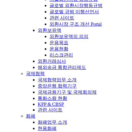
글로벌 외환시장행동규범
글로벌 규범 이행선언서
관련 사이트
외환시장 구조 개선 Portal
외환보유액
외환보유액의 의의
운용목표
운용현황
리스크관리
외환거래심사
해외송금 통합관리제도
국제협력
국제협력업무 소개
중앙은행 협력기구
국제금융기구 및 국제회의체
통화스왑 현황
KPP & CBSP
관련 사이트
화폐
화폐업무 소개
현용화폐