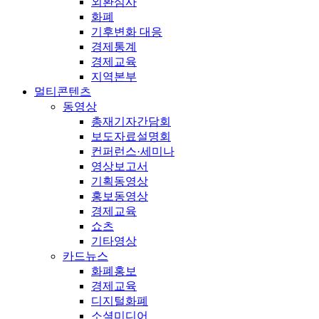
외환심사
화폐
기후변화 대응
경제통계
경제교육
지역본부
멀티콘텐츠
동영상
총재기자간담회
보도자료설명회
컨퍼런스·세미나
영상보고서
기획동영상
홍보동영상
경제교육
쇼츠
기타영상
카드뉴스
화폐홍보
경제교육
디지털화폐
소셜미디어