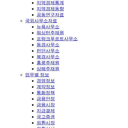
지역경제통계
지역경제동향
공동연구자료
국외사무소자료
뉴욕사무소
워싱턴주재원
프랑크푸르트사무소
동경사무소
런던사무소
북경사무소
홍콩주재원
상해주재원
업무별 정보
경영정보
계약정보
통화정책
금융안정
금융시장
지급결제
국고증권
외환시장