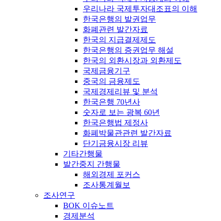
우리나라 국제투자대조표의 이해
한국은행의 발권업무
화폐관련 발간자료
한국의 지급결제제도
한국은행의 증권업무 해설
한국의 외환시장과 외환제도
국제금융기구
중국의 금융제도
국제경제리뷰 및 분석
한국은행 70년사
숫자로 보는 광복 60년
한국은행법 제정사
화폐박물관관련 발간자료
단기금융시장 리뷰
기타간행물
발간중지 간행물
해외경제 포커스
조사통계월보
조사연구
BOK 이슈노트
경제분석