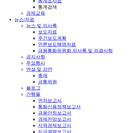
통계조사표
통계검색
경제교육
뉴스/자료
뉴스 및 의사록
보도자료
주간보도계획
언론보도해명자료
금융통화위원회 의사록 및 의결사항
공지사항
주요행사
연설 및 강연
총재
금통위원
블로그
간행물
연차보고서
통화신용정책보고서
금융안정보고서
경제전망보고서
지역경제보고서
지급결제보고서