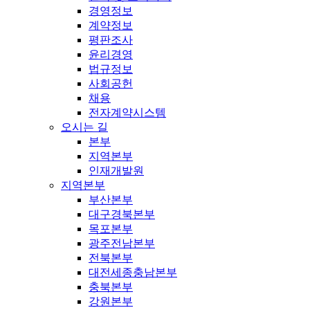
경영정보
계약정보
평판조사
윤리경영
법규정보
사회공헌
채용
전자계약시스템
오시는 길
본부
지역본부
인재개발원
지역본부
부산본부
대구경북본부
목포본부
광주전남본부
전북본부
대전세종충남본부
충북본부
강원본부