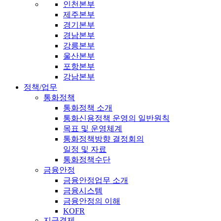
인천본부
제주본부
경기본부
경남본부
강릉본부
울산본부
포항본부
강남본부
정책/업무
통화정책
통화정책 소개
통화신용정책 운영의 일반원칙
목표 및 운영체계
통화정책방향 결정회의
일정 및 자료
통화정책수단
금융안정
금융안정업무 소개
금융시스템
금융안정의 이해
KOFR
지급결제