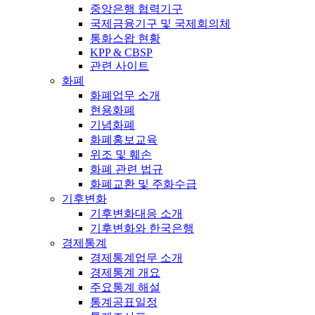
중앙은행 협력기구
국제금융기구 및 국제회의체
통화스왑 현황
KPP & CBSP
관련 사이트
화폐
화폐업무 소개
현용화폐
기념화폐
화폐홍보교육
위조 및 훼손
화폐 관련 법규
화폐교환 및 주화수급
기후변화
기후변화대응 소개
기후변화와 한국은행
경제통계
경제통계업무 소개
경제통계 개요
주요통계 해설
통계공표일정