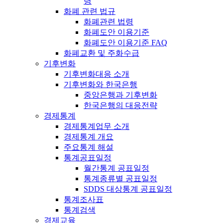
령
화폐 관련 법규
화폐관련 법령
화폐도안 이용기준
화폐도안 이용기준 FAQ
화폐교환 및 주화수급
기후변화
기후변화대응 소개
기후변화와 한국은행
중앙은행과 기후변화
한국은행의 대응전략
경제통계
경제통계업무 소개
경제통계 개요
주요통계 해설
통계공표일정
월간통계 공표일정
통계종류별 공표일정
SDDS 대상통계 공표일정
통계조사표
통계검색
경제교육