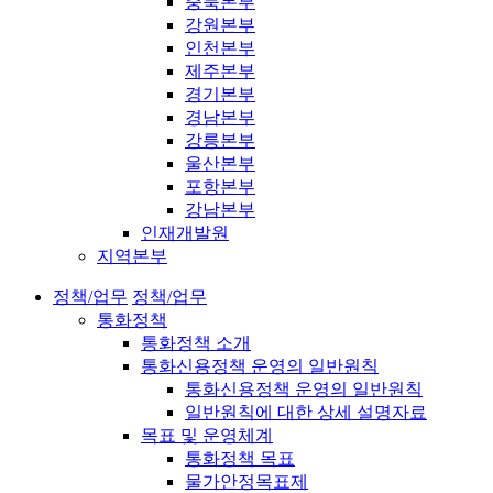
충북본부
강원본부
인천본부
제주본부
경기본부
경남본부
강릉본부
울산본부
포항본부
강남본부
인재개발원
지역본부
정책/업무
정책/업무
통화정책
통화정책 소개
통화신용정책 운영의 일반원칙
통화신용정책 운영의 일반원칙
일반원칙에 대한 상세 설명자료
목표 및 운영체계
통화정책 목표
물가안정목표제