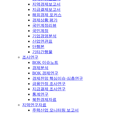
지역경제보고서
지급결제보고서
해외경제 포커스
경제상황 평가
국민계정리뷰
국민계정
기업경영분석
산업연관표
단행본
기타간행물
조사연구
BOK 이슈노트
경제분석
BOK 경제연구
경제전망 핵심이슈·심층연구
금융안정 조사연구
지급결제 조사연구
통계연구
북한경제자료
지역연구자료
주력산업 모니터링 보고서