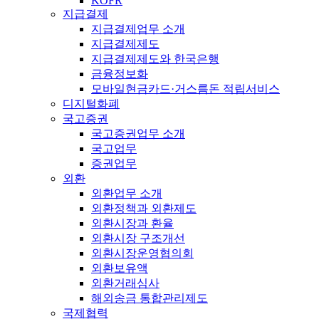
KOFR
지급결제
지급결제업무 소개
지급결제제도
지급결제제도와 한국은행
금융정보화
모바일현금카드·거스름돈 적립서비스
디지털화폐
국고증권
국고증권업무 소개
국고업무
증권업무
외환
외환업무 소개
외환정책과 외환제도
외환시장과 환율
외환시장 구조개선
외환시장운영협의회
외환보유액
외환거래심사
해외송금 통합관리제도
국제협력