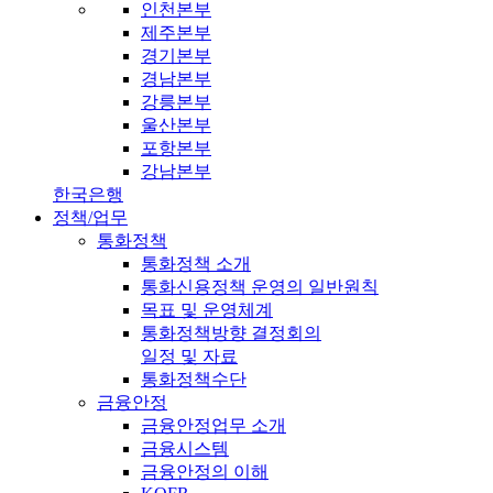
인천본부
제주본부
경기본부
경남본부
강릉본부
울산본부
포항본부
강남본부
한국은행
정책/업무
통화정책
통화정책 소개
통화신용정책 운영의 일반원칙
목표 및 운영체계
통화정책방향 결정회의
일정 및 자료
통화정책수단
금융안정
금융안정업무 소개
금융시스템
금융안정의 이해