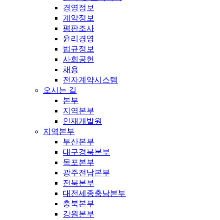
경영정보
계약정보
평판조사
윤리경영
법규정보
사회공헌
채용
전자계약시스템
오시는 길
본부
지역본부
인재개발원
지역본부
부산본부
대구경북본부
목포본부
광주전남본부
전북본부
대전세종충남본부
충북본부
강원본부