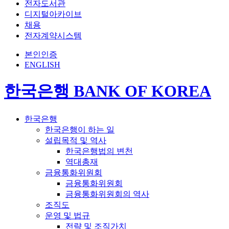
전자도서관
디지털아카이브
채용
전자계약시스템
본인인증
ENGLISH
한국은행 BANK OF KOREA
한국은행
한국은행이 하는 일
설립목적 및 역사
한국은행법의 변천
역대총재
금융통화위원회
금융통화위원회
금융통화위원회의 역사
조직도
운영 및 법규
전략 및 조직가치