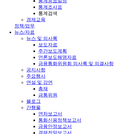
통계공표일정
통계조사표
통계검색
경제교육
정책/업무
뉴스/자료
뉴스 및 의사록
보도자료
주간보도계획
언론보도해명자료
금융통화위원회 의사록 및 의결사항
공지사항
주요행사
연설 및 강연
총재
금통위원
블로그
간행물
연차보고서
통화신용정책보고서
금융안정보고서
경제전망보고서