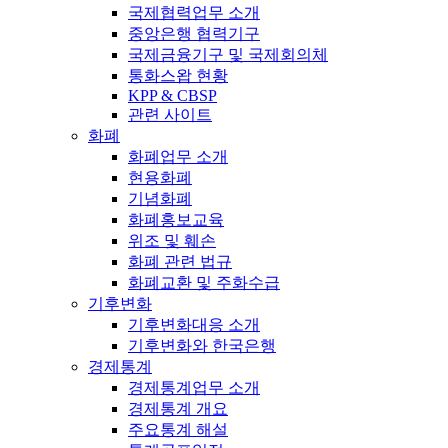
국제협력업무 소개
중앙은행 협력기구
국제금융기구 및 국제회의체
통화스왑 현황
KPP & CBSP
관련 사이트
화폐
화폐업무 소개
현용화폐
기념화폐
화폐홍보교육
위조 및 훼손
화폐 관련 법규
화폐교환 및 주화수급
기후변화
기후변화대응 소개
기후변화와 한국은행
경제통계
경제통계업무 소개
경제통계 개요
주요통계 해설