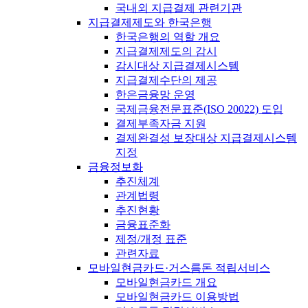
국내외 지급결제 관련기관
지급결제제도와 한국은행
한국은행의 역할 개요
지급결제제도의 감시
감시대상 지급결제시스템
지급결제수단의 제공
한은금융망 운영
국제금융전문표준(ISO 20022) 도입
결제부족자금 지원
결제완결성 보장대상 지급결제시스템
지정
금융정보화
추진체계
관계법령
추진현황
금융표준화
제정/개정 표준
관련자료
모바일현금카드·거스름돈 적립서비스
모바일현금카드 개요
모바일현금카드 이용방법