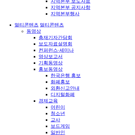
지역본부 보도자료
지역본부 공지사항
지역본부행사
멀티콘텐츠
멀티콘텐츠
동영상
총재기자간담회
보도자료설명회
컨퍼런스·세미나
영상보고서
기획동영상
홍보동영상
한국은행 홍보
화폐홍보
외환신고안내
디지털화폐
경제교육
어린이
청소년
교사
보드게임
일반인