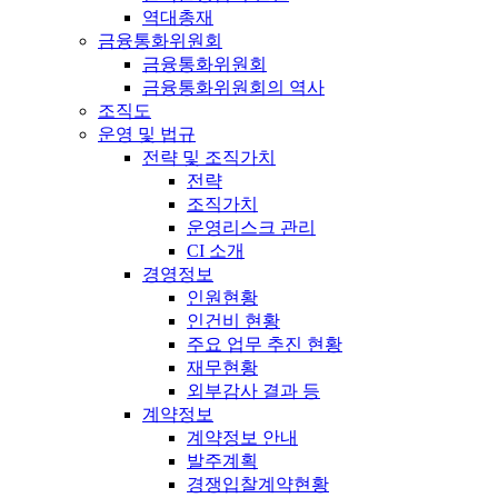
역대총재
금융통화위원회
금융통화위원회
금융통화위원회의 역사
조직도
운영 및 법규
전략 및 조직가치
전략
조직가치
운영리스크 관리
CI 소개
경영정보
인원현황
인건비 현황
주요 업무 추진 현황
재무현황
외부감사 결과 등
계약정보
계약정보 안내
발주계획
경쟁입찰계약현황