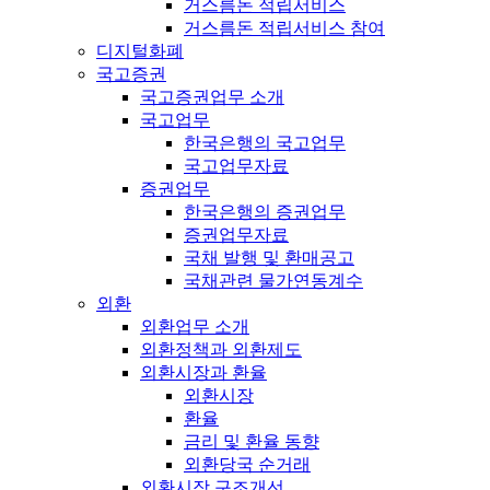
거스름돈 적립서비스
거스름돈 적립서비스 참여
디지털화폐
국고증권
국고증권업무 소개
국고업무
한국은행의 국고업무
국고업무자료
증권업무
한국은행의 증권업무
증권업무자료
국채 발행 및 환매공고
국채관련 물가연동계수
외환
외환업무 소개
외환정책과 외환제도
외환시장과 환율
외환시장
환율
금리 및 환율 동향
외환당국 순거래
외환시장 구조개선