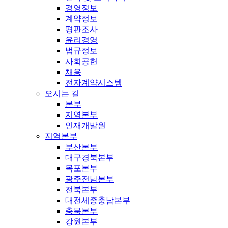
경영정보
계약정보
평판조사
윤리경영
법규정보
사회공헌
채용
전자계약시스템
오시는 길
본부
지역본부
인재개발원
지역본부
부산본부
대구경북본부
목포본부
광주전남본부
전북본부
대전세종충남본부
충북본부
강원본부