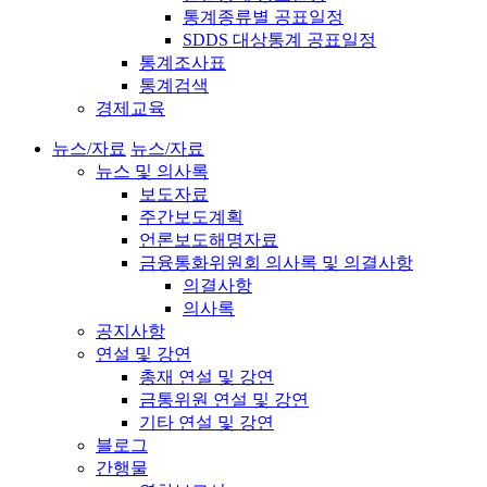
통계종류별 공표일정
SDDS 대상통계 공표일정
통계조사표
통계검색
경제교육
뉴스/자료
뉴스/자료
뉴스 및 의사록
보도자료
주간보도계획
언론보도해명자료
금융통화위원회 의사록 및 의결사항
의결사항
의사록
공지사항
연설 및 강연
총재 연설 및 강연
금통위원 연설 및 강연
기타 연설 및 강연
블로그
간행물