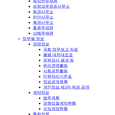
워싱턴주재원
프랑크푸르트사무소
동경사무소
런던사무소
북경사무소
홍콩주재원
상해주재원
업무별 정보
경영정보
국회 업무보고 자료
월별 대차대조표
외부감사 결과 등
윤리경영활동
사회공헌활동
민원처리기준표
정보공개목록
개인정보 제3자 제공 공개
계약정보
발주계획
경쟁입찰계약현황
수의계약현황
통화정책