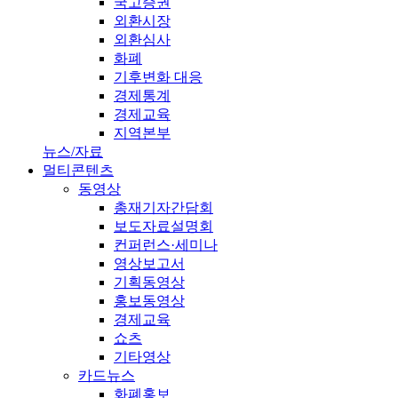
국고증권
외환시장
외환심사
화폐
기후변화 대응
경제통계
경제교육
지역본부
뉴스/자료
멀티콘텐츠
동영상
총재기자간담회
보도자료설명회
컨퍼런스·세미나
영상보고서
기획동영상
홍보동영상
경제교육
쇼츠
기타영상
카드뉴스
화폐홍보