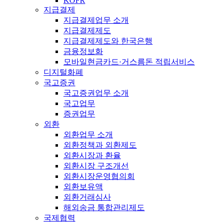
KOFR
지급결제
지급결제업무 소개
지급결제제도
지급결제제도와 한국은행
금융정보화
모바일현금카드·거스름돈 적립서비스
디지털화폐
국고증권
국고증권업무 소개
국고업무
증권업무
외환
외환업무 소개
외환정책과 외환제도
외환시장과 환율
외환시장 구조개선
외환시장운영협의회
외환보유액
외환거래심사
해외송금 통합관리제도
국제협력