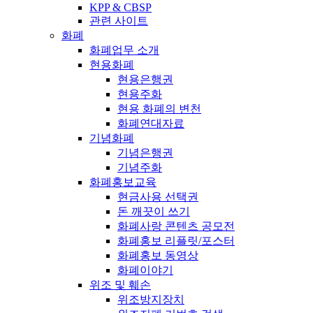
KPP & CBSP
관련 사이트
화폐
화폐업무 소개
현용화폐
현용은행권
현용주화
현용 화폐의 변천
화폐연대자료
기념화폐
기념은행권
기념주화
화폐홍보교육
현금사용 선택권
돈 깨끗이 쓰기
화폐사랑 콘텐츠 공모전
화폐홍보 리플릿/포스터
화폐홍보 동영상
화폐이야기
위조 및 훼손
위조방지장치