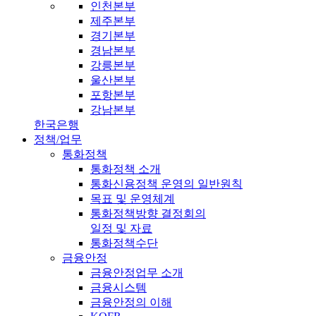
인천본부
제주본부
경기본부
경남본부
강릉본부
울산본부
포항본부
강남본부
한국은행
정책/업무
통화정책
통화정책 소개
통화신용정책 운영의 일반원칙
목표 및 운영체계
통화정책방향 결정회의
일정 및 자료
통화정책수단
금융안정
금융안정업무 소개
금융시스템
금융안정의 이해