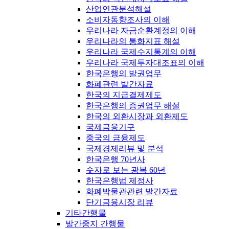
산업연관분석해설
소비자동향조사의 이해
우리나라 자금순환계정의 이해
우리나라의 통화지표 해설
우리나라 국제수지통계의 이해
우리나라 국제투자대조표의 이해
한국은행의 발권업무
화폐관련 발간자료
한국의 지급결제제도
한국은행의 증권업무 해설
한국의 외환시장과 외환제도
국제금융기구
중국의 금융제도
국제경제리뷰 및 분석
한국은행 70년사
숫자로 보는 광복 60년
한국은행법 제정사
화폐박물관관련 발간자료
단기금융시장 리뷰
기타간행물
발간중지 간행물