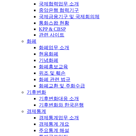
국제협력업무 소개
중앙은행 협력기구
국제금융기구 및 국제회의체
통화스왑 현황
KPP & CBSP
관련 사이트
화폐
화폐업무 소개
현용화폐
기념화폐
화폐홍보교육
위조 및 훼손
화폐 관련 법규
화폐교환 및 주화수급
기후변화
기후변화대응 소개
기후변화와 한국은행
경제통계
경제통계업무 소개
경제통계 개요
주요통계 해설