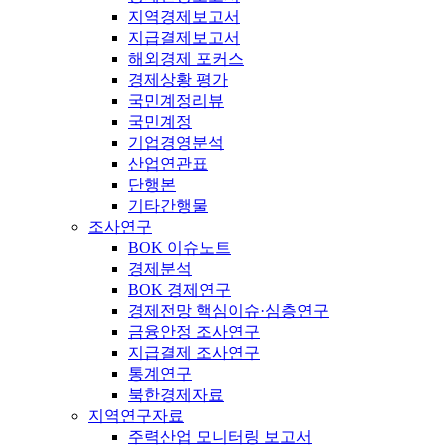
지역경제보고서
지급결제보고서
해외경제 포커스
경제상황 평가
국민계정리뷰
국민계정
기업경영분석
산업연관표
단행본
기타간행물
조사연구
BOK 이슈노트
경제분석
BOK 경제연구
경제전망 핵심이슈·심층연구
금융안정 조사연구
지급결제 조사연구
통계연구
북한경제자료
지역연구자료
주력산업 모니터링 보고서