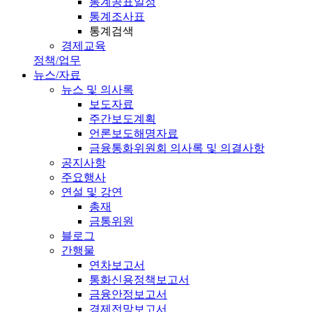
통계공표일정
통계조사표
통계검색
경제교육
정책/업무
뉴스/자료
뉴스 및 의사록
보도자료
주간보도계획
언론보도해명자료
금융통화위원회 의사록 및 의결사항
공지사항
주요행사
연설 및 강연
총재
금통위원
블로그
간행물
연차보고서
통화신용정책보고서
금융안정보고서
경제전망보고서