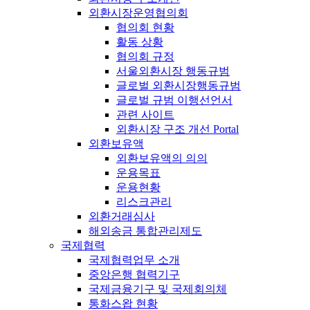
외환시장운영협의회
협의회 현황
활동 상황
협의회 규정
서울외환시장 행동규범
글로벌 외환시장행동규범
글로벌 규범 이행선언서
관련 사이트
외환시장 구조 개선 Portal
외환보유액
외환보유액의 의의
운용목표
운용현황
리스크관리
외환거래심사
해외송금 통합관리제도
국제협력
국제협력업무 소개
중앙은행 협력기구
국제금융기구 및 국제회의체
통화스왑 현황