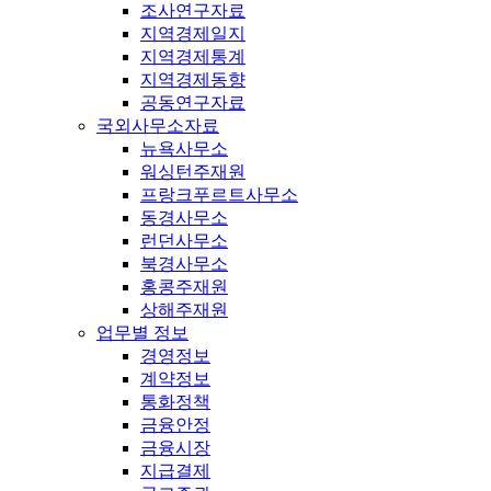
조사연구자료
지역경제일지
지역경제통계
지역경제동향
공동연구자료
국외사무소자료
뉴욕사무소
워싱턴주재원
프랑크푸르트사무소
동경사무소
런던사무소
북경사무소
홍콩주재원
상해주재원
업무별 정보
경영정보
계약정보
통화정책
금융안정
금융시장
지급결제