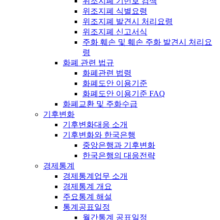
위조지폐 기번호 검색
위조지폐 식별요령
위조지폐 발견시 처리요령
위조지폐 신고서식
주화 훼손 및 훼손 주화 발견시 처리요
령
화폐 관련 법규
화폐관련 법령
화폐도안 이용기준
화폐도안 이용기준 FAQ
화폐교환 및 주화수급
기후변화
기후변화대응 소개
기후변화와 한국은행
중앙은행과 기후변화
한국은행의 대응전략
경제통계
경제통계업무 소개
경제통계 개요
주요통계 해설
통계공표일정
월간통계 공표일정