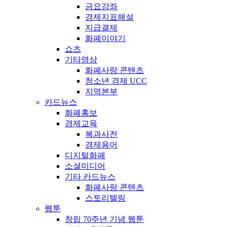
금요강좌
경제지표해설
지급결제
화폐이야기
쇼츠
기타영상
화폐사랑 콘텐츠
청소년 경제 UCC
지역본부
카드뉴스
화폐홍보
경제교육
복과사전
경제용어
디지털화폐
소셜미디어
기타 카드뉴스
화폐사랑 콘텐츠
스토리텔링
웹툰
창립 70주년 기념 웹툰