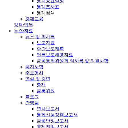
통계공표일정
통계조사표
통계검색
경제교육
정책/업무
뉴스/자료
뉴스 및 의사록
보도자료
주간보도계획
언론보도해명자료
금융통화위원회 의사록 및 의결사항
공지사항
주요행사
연설 및 강연
총재
금통위원
블로그
간행물
연차보고서
통화신용정책보고서
금융안정보고서
경제전망보고서