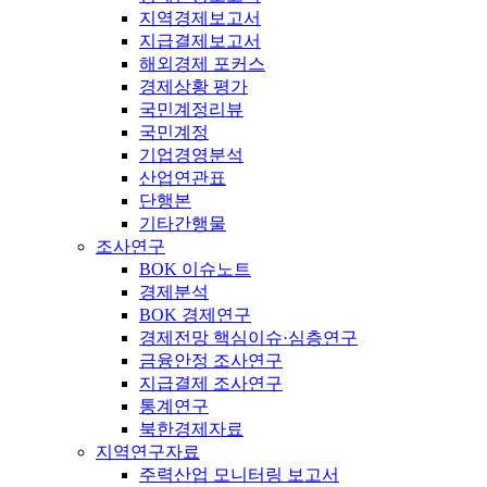
지역경제보고서
지급결제보고서
해외경제 포커스
경제상황 평가
국민계정리뷰
국민계정
기업경영분석
산업연관표
단행본
기타간행물
조사연구
BOK 이슈노트
경제분석
BOK 경제연구
경제전망 핵심이슈·심층연구
금융안정 조사연구
지급결제 조사연구
통계연구
북한경제자료
지역연구자료
주력산업 모니터링 보고서