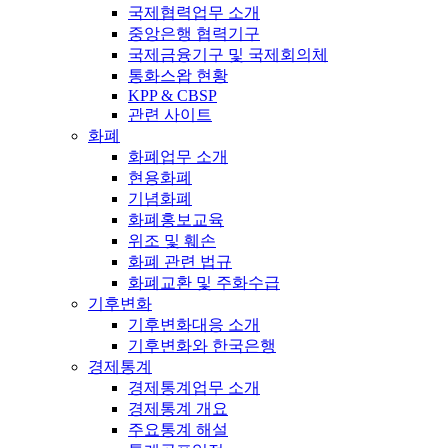
국제협력업무 소개
중앙은행 협력기구
국제금융기구 및 국제회의체
통화스왑 현황
KPP & CBSP
관련 사이트
화폐
화폐업무 소개
현용화폐
기념화폐
화폐홍보교육
위조 및 훼손
화폐 관련 법규
화폐교환 및 주화수급
기후변화
기후변화대응 소개
기후변화와 한국은행
경제통계
경제통계업무 소개
경제통계 개요
주요통계 해설