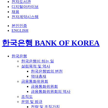
전자도서관
디지털아카이브
채용
전자계약시스템
본인인증
ENGLISH
한국은행 BANK OF KOREA
한국은행
한국은행이 하는 일
설립목적 및 역사
한국은행법의 변천
역대총재
금융통화위원회
금융통화위원회
금융통화위원회의 역사
조직도
운영 및 법규
전략 및 조직가치