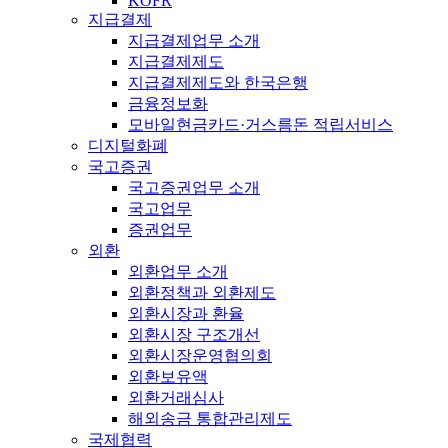
KOFR
지급결제
지급결제업무 소개
지급결제제도
지급결제제도와 한국은행
금융정보화
모바일현금카드·거스름돈 적립서비스
디지털화폐
국고증권
국고증권업무 소개
국고업무
증권업무
외환
외환업무 소개
외환정책과 외환제도
외환시장과 환율
외환시장 구조개선
외환시장운영협의회
외환보유액
외환거래심사
해외송금 통합관리제도
국제협력