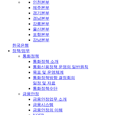
인천본부
제주본부
경기본부
경남본부
강릉본부
울산본부
포항본부
강남본부
한국은행
정책/업무
통화정책
통화정책 소개
통화신용정책 운영의 일반원칙
목표 및 운영체계
통화정책방향 결정회의
일정 및 자료
통화정책수단
금융안정
금융안정업무 소개
금융시스템
금융안정의 이해