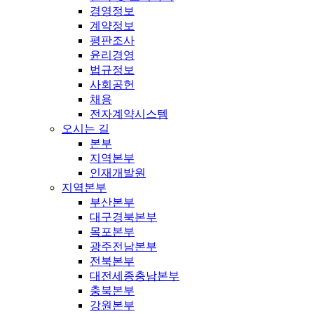
경영정보
계약정보
평판조사
윤리경영
법규정보
사회공헌
채용
전자계약시스템
오시는 길
본부
지역본부
인재개발원
지역본부
부산본부
대구경북본부
목포본부
광주전남본부
전북본부
대전세종충남본부
충북본부
강원본부