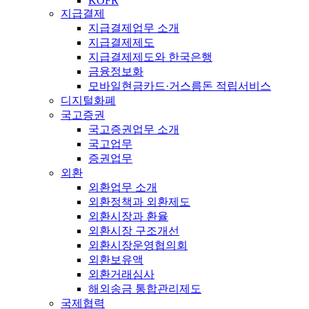
KOFR
지급결제
지급결제업무 소개
지급결제제도
지급결제제도와 한국은행
금융정보화
모바일현금카드·거스름돈 적립서비스
디지털화폐
국고증권
국고증권업무 소개
국고업무
증권업무
외환
외환업무 소개
외환정책과 외환제도
외환시장과 환율
외환시장 구조개선
외환시장운영협의회
외환보유액
외환거래심사
해외송금 통합관리제도
국제협력