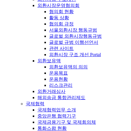
외환시장운영협의회
협의회 현황
활동 상황
협의회 규정
서울외환시장 행동규범
글로벌 외환시장행동규범
글로벌 규범 이행선언서
관련 사이트
외환시장 구조 개선 Portal
외환보유액
외환보유액의 의의
운용목표
운용현황
리스크관리
외환거래심사
해외송금 통합관리제도
국제협력
국제협력업무 소개
중앙은행 협력기구
국제금융기구 및 국제회의체
통화스왑 현황