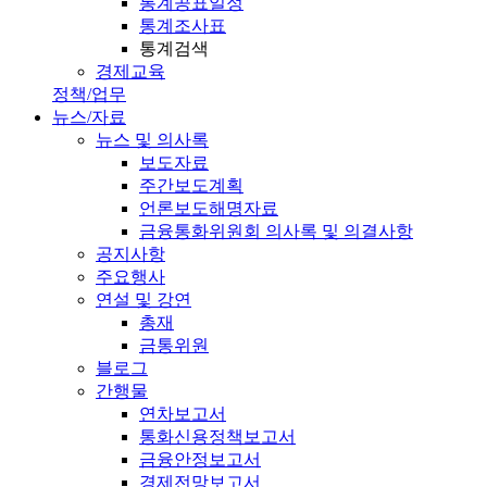
통계공표일정
통계조사표
통계검색
경제교육
정책/업무
뉴스/자료
뉴스 및 의사록
보도자료
주간보도계획
언론보도해명자료
금융통화위원회 의사록 및 의결사항
공지사항
주요행사
연설 및 강연
총재
금통위원
블로그
간행물
연차보고서
통화신용정책보고서
금융안정보고서
경제전망보고서