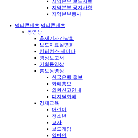
지역본부 보도자료
지역본부 공지사항
지역본부행사
멀티콘텐츠
멀티콘텐츠
동영상
총재기자간담회
보도자료설명회
컨퍼런스·세미나
영상보고서
기획동영상
홍보동영상
한국은행 홍보
화폐홍보
외환신고안내
디지털화폐
경제교육
어린이
청소년
교사
보드게임
일반인