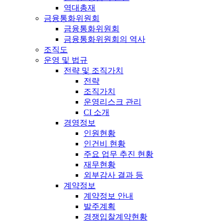
역대총재
금융통화위원회
금융통화위원회
금융통화위원회의 역사
조직도
운영 및 법규
전략 및 조직가치
전략
조직가치
운영리스크 관리
CI 소개
경영정보
인원현황
인건비 현황
주요 업무 추진 현황
재무현황
외부감사 결과 등
계약정보
계약정보 안내
발주계획
경쟁입찰계약현황