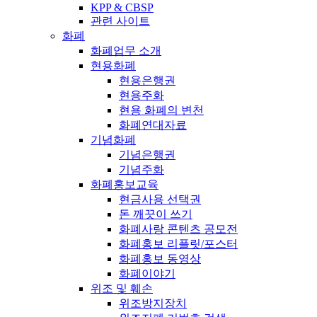
KPP & CBSP
관련 사이트
화폐
화폐업무 소개
현용화폐
현용은행권
현용주화
현용 화폐의 변천
화폐연대자료
기념화폐
기념은행권
기념주화
화폐홍보교육
현금사용 선택권
돈 깨끗이 쓰기
화폐사랑 콘텐츠 공모전
화폐홍보 리플릿/포스터
화폐홍보 동영상
화폐이야기
위조 및 훼손
위조방지장치