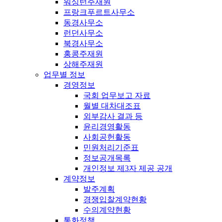
워싱턴주재원
프랑크푸르트사무소
동경사무소
런던사무소
북경사무소
홍콩주재원
상해주재원
업무별 정보
경영정보
국회 업무보고 자료
월별 대차대조표
외부감사 결과 등
윤리경영활동
사회공헌활동
민원처리기준표
정보공개목록
개인정보 제3자 제공 공개
계약정보
발주계획
경쟁입찰계약현황
수의계약현황
통화정책