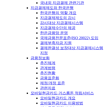
국내외 지급결제 관련기관
지급결제제도와 한국은행
한국은행의 역할 개요
지급결제제도의 감시
감시대상 지급결제시스템
지급결제수단의 제공
한은금융망 운영
국제금융전문표준(ISO 20022) 도입
결제부족자금 지원
결제완결성 보장대상 지급결제시스템
지정
금융정보화
추진체계
관계법령
추진현황
금융표준화
제정/개정 표준
관련자료
모바일현금카드·거스름돈 적립서비스
모바일현금카드 개요
모바일현금카드 이용방법