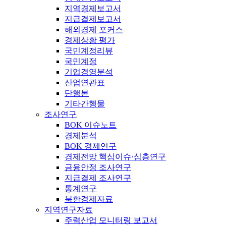
지역경제보고서
지급결제보고서
해외경제 포커스
경제상황 평가
국민계정리뷰
국민계정
기업경영분석
산업연관표
단행본
기타간행물
조사연구
BOK 이슈노트
경제분석
BOK 경제연구
경제전망 핵심이슈·심층연구
금융안정 조사연구
지급결제 조사연구
통계연구
북한경제자료
지역연구자료
주력산업 모니터링 보고서