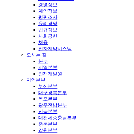
경영정보
계약정보
평판조사
윤리경영
법규정보
사회공헌
채용
전자계약시스템
오시는 길
본부
지역본부
인재개발원
지역본부
부산본부
대구경북본부
목포본부
광주전남본부
전북본부
대전세종충남본부
충북본부
강원본부