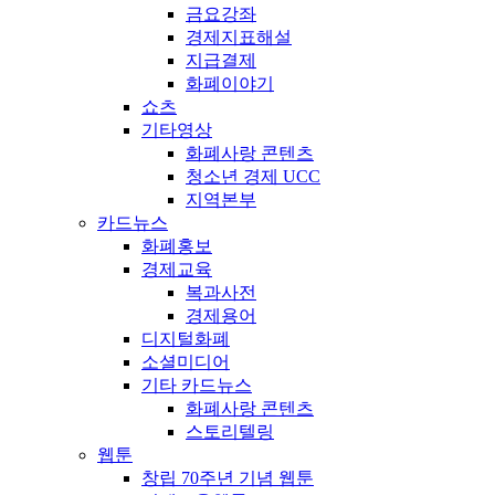
금요강좌
경제지표해설
지급결제
화폐이야기
쇼츠
기타영상
화폐사랑 콘텐츠
청소년 경제 UCC
지역본부
카드뉴스
화폐홍보
경제교육
복과사전
경제용어
디지털화폐
소셜미디어
기타 카드뉴스
화폐사랑 콘텐츠
스토리텔링
웹툰
창립 70주년 기념 웹툰