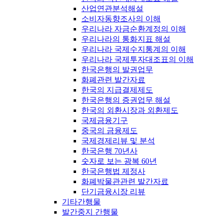
산업연관분석해설
소비자동향조사의 이해
우리나라 자금순환계정의 이해
우리나라의 통화지표 해설
우리나라 국제수지통계의 이해
우리나라 국제투자대조표의 이해
한국은행의 발권업무
화폐관련 발간자료
한국의 지급결제제도
한국은행의 증권업무 해설
한국의 외환시장과 외환제도
국제금융기구
중국의 금융제도
국제경제리뷰 및 분석
한국은행 70년사
숫자로 보는 광복 60년
한국은행법 제정사
화폐박물관관련 발간자료
단기금융시장 리뷰
기타간행물
발간중지 간행물