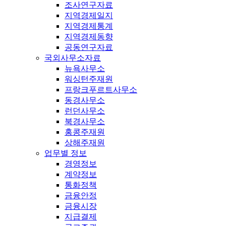
조사연구자료
지역경제일지
지역경제통계
지역경제동향
공동연구자료
국외사무소자료
뉴욕사무소
워싱턴주재원
프랑크푸르트사무소
동경사무소
런던사무소
북경사무소
홍콩주재원
상해주재원
업무별 정보
경영정보
계약정보
통화정책
금융안정
금융시장
지급결제