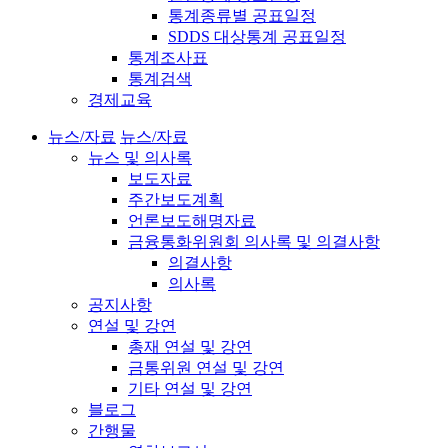
통계종류별 공표일정
SDDS 대상통계 공표일정
통계조사표
통계검색
경제교육
뉴스/자료
뉴스/자료
뉴스 및 의사록
보도자료
주간보도계획
언론보도해명자료
금융통화위원회 의사록 및 의결사항
의결사항
의사록
공지사항
연설 및 강연
총재 연설 및 강연
금통위원 연설 및 강연
기타 연설 및 강연
블로그
간행물