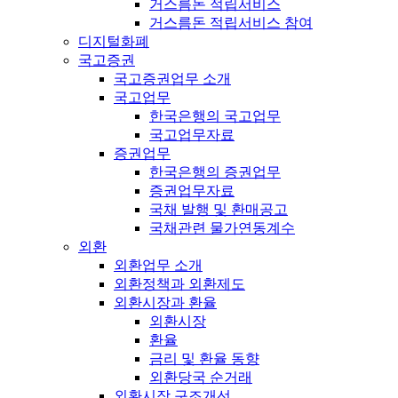
거스름돈 적립서비스
거스름돈 적립서비스 참여
디지털화폐
국고증권
국고증권업무 소개
국고업무
한국은행의 국고업무
국고업무자료
증권업무
한국은행의 증권업무
증권업무자료
국채 발행 및 환매공고
국채관련 물가연동계수
외환
외환업무 소개
외환정책과 외환제도
외환시장과 환율
외환시장
환율
금리 및 환율 동향
외환당국 순거래
외환시장 구조개선