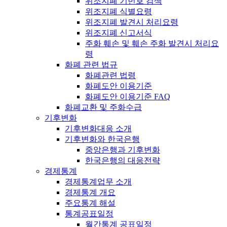
위조지폐 기번호 검색
위조지폐 식별요령
위조지폐 발견시 처리요령
위조지폐 신고서식
주화 훼손 및 훼손 주화 발견시 처리요
령
화폐 관련 법규
화폐관련 법령
화폐도안 이용기준
화폐도안 이용기준 FAQ
화폐교환 및 주화수급
기후변화
기후변화대응 소개
기후변화와 한국은행
중앙은행과 기후변화
한국은행의 대응전략
경제통계
경제통계업무 소개
경제통계 개요
주요통계 해설
통계공표일정
월간통계 공표일정