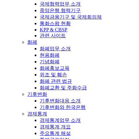
국제협력업무 소개
중앙은행 협력기구
국제금융기구 및 국제회의체
통화스왑 현황
KPP & CBSP
관련 사이트
화폐
화폐업무 소개
현용화폐
기념화폐
화폐홍보교육
위조 및 훼손
화폐 관련 법규
화폐교환 및 주화수급
기후변화
기후변화대응 소개
기후변화와 한국은행
경제통계
경제통계업무 소개
경제통계 개요
주요통계 해설