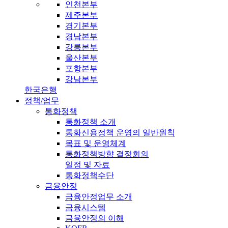
인천본부
제주본부
경기본부
경남본부
강릉본부
울산본부
포항본부
강남본부
한국은행
정책/업무
통화정책
통화정책 소개
통화신용정책 운영의 일반원칙
목표 및 운영체계
통화정책방향 결정회의
일정 및 자료
통화정책수단
금융안정
금융안정업무 소개
금융시스템
금융안정의 이해