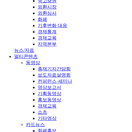
국고증권
외환시장
외환심사
화폐
기후변화 대응
경제통계
경제교육
지역본부
뉴스/자료
멀티콘텐츠
동영상
총재기자간담회
보도자료설명회
컨퍼런스·세미나
영상보고서
기획동영상
홍보동영상
경제교육
쇼츠
기타영상
카드뉴스
화폐홍보