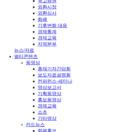
국고증권
외환시장
외환심사
화폐
기후변화 대응
경제통계
경제교육
지역본부
뉴스/자료
멀티콘텐츠
동영상
총재기자간담회
보도자료설명회
컨퍼런스·세미나
영상보고서
기획동영상
홍보동영상
경제교육
쇼츠
기타영상
카드뉴스
화폐홍보