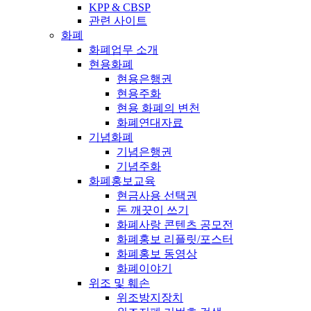
KPP & CBSP
관련 사이트
화폐
화폐업무 소개
현용화폐
현용은행권
현용주화
현용 화폐의 변천
화폐연대자료
기념화폐
기념은행권
기념주화
화폐홍보교육
현금사용 선택권
돈 깨끗이 쓰기
화폐사랑 콘텐츠 공모전
화폐홍보 리플릿/포스터
화폐홍보 동영상
화폐이야기
위조 및 훼손
위조방지장치