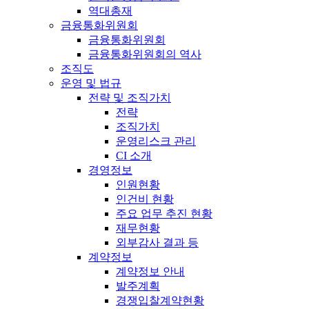
역대총재
금융통화위원회
금융통화위원회
금융통화위원회의 역사
조직도
운영 및 법규
전략 및 조직가치
전략
조직가치
운영리스크 관리
CI 소개
경영정보
인원현황
인건비 현황
주요 업무 추진 현황
재무현황
외부감사 결과 등
계약정보
계약정보 안내
발주계획
경쟁입찰계약현황