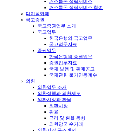
거스름돈 적립서비스
거스름돈 적립서비스 참여
디지털화폐
국고증권
국고증권업무 소개
국고업무
한국은행의 국고업무
국고업무자료
증권업무
한국은행의 증권업무
증권업무자료
국채 발행 및 환매공고
국채관련 물가연동계수
외환
외환업무 소개
외환정책과 외환제도
외환시장과 환율
외환시장
환율
금리 및 환율 동향
외환당국 순거래
외환시장 구조개선