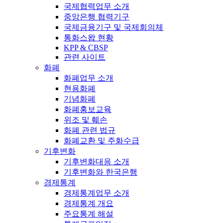
국제협력업무 소개
중앙은행 협력기구
국제금융기구 및 국제회의체
통화스왑 현황
KPP & CBSP
관련 사이트
화폐
화폐업무 소개
현용화폐
기념화폐
화폐홍보교육
위조 및 훼손
화폐 관련 법규
화폐교환 및 주화수급
기후변화
기후변화대응 소개
기후변화와 한국은행
경제통계
경제통계업무 소개
경제통계 개요
주요통계 해설