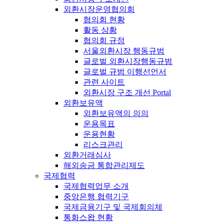
외환시장운영협의회
협의회 현황
활동 상황
협의회 규정
서울외환시장 행동규범
글로벌 외환시장행동규범
글로벌 규범 이행선언서
관련 사이트
외환시장 구조 개선 Portal
외환보유액
외환보유액의 의의
운용목표
운용현황
리스크관리
외환거래심사
해외송금 통합관리제도
국제협력
국제협력업무 소개
중앙은행 협력기구
국제금융기구 및 국제회의체
통화스왑 현황