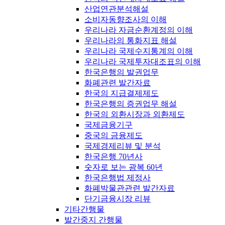
산업연관분석해설
소비자동향조사의 이해
우리나라 자금순환계정의 이해
우리나라의 통화지표 해설
우리나라 국제수지통계의 이해
우리나라 국제투자대조표의 이해
한국은행의 발권업무
화폐관련 발간자료
한국의 지급결제제도
한국은행의 증권업무 해설
한국의 외환시장과 외환제도
국제금융기구
중국의 금융제도
국제경제리뷰 및 분석
한국은행 70년사
숫자로 보는 광복 60년
한국은행법 제정사
화폐박물관관련 발간자료
단기금융시장 리뷰
기타간행물
발간중지 간행물