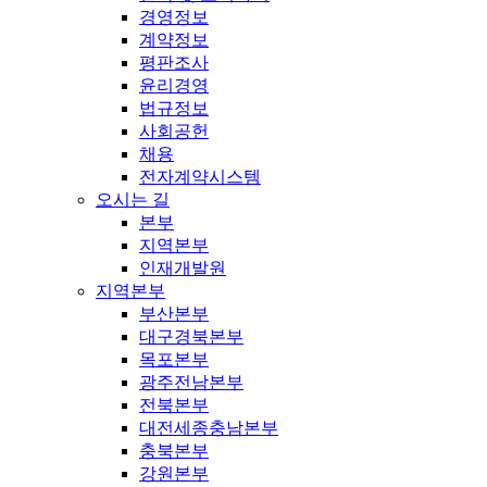
경영정보
계약정보
평판조사
윤리경영
법규정보
사회공헌
채용
전자계약시스템
오시는 길
본부
지역본부
인재개발원
지역본부
부산본부
대구경북본부
목포본부
광주전남본부
전북본부
대전세종충남본부
충북본부
강원본부