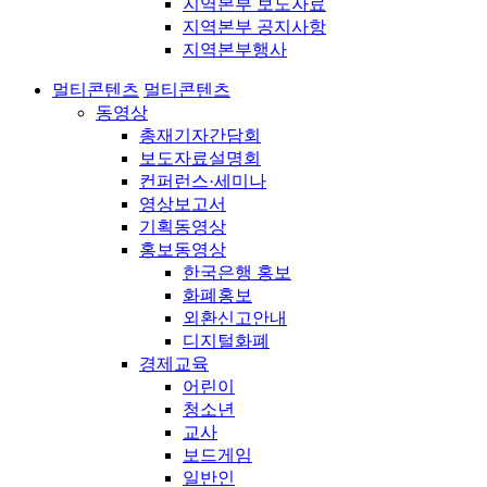
지역본부 보도자료
지역본부 공지사항
지역본부행사
멀티콘텐츠
멀티콘텐츠
동영상
총재기자간담회
보도자료설명회
컨퍼런스·세미나
영상보고서
기획동영상
홍보동영상
한국은행 홍보
화폐홍보
외환신고안내
디지털화폐
경제교육
어린이
청소년
교사
보드게임
일반인