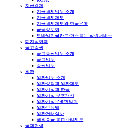
KOFR
지급결제
지급결제업무 소개
지급결제제도
지급결제제도와 한국은행
금융정보화
모바일현금카드·거스름돈 적립서비스
디지털화폐
국고증권
국고증권업무 소개
국고업무
증권업무
외환
외환업무 소개
외환정책과 외환제도
외환시장과 환율
외환시장 구조개선
외환시장운영협의회
외환보유액
외환거래심사
해외송금 통합관리제도
국제협력