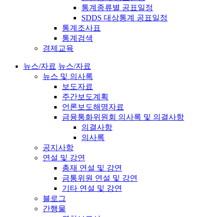
통계종류별 공표일정
SDDS 대상통계 공표일정
통계조사표
통계검색
경제교육
뉴스/자료
뉴스/자료
뉴스 및 의사록
보도자료
주간보도계획
언론보도해명자료
금융통화위원회 의사록 및 의결사항
의결사항
의사록
공지사항
연설 및 강연
총재 연설 및 강연
금통위원 연설 및 강연
기타 연설 및 강연
블로그
간행물