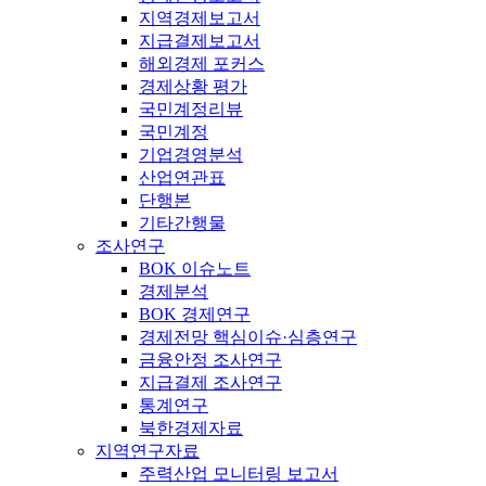
지역경제보고서
지급결제보고서
해외경제 포커스
경제상황 평가
국민계정리뷰
국민계정
기업경영분석
산업연관표
단행본
기타간행물
조사연구
BOK 이슈노트
경제분석
BOK 경제연구
경제전망 핵심이슈·심층연구
금융안정 조사연구
지급결제 조사연구
통계연구
북한경제자료
지역연구자료
주력산업 모니터링 보고서