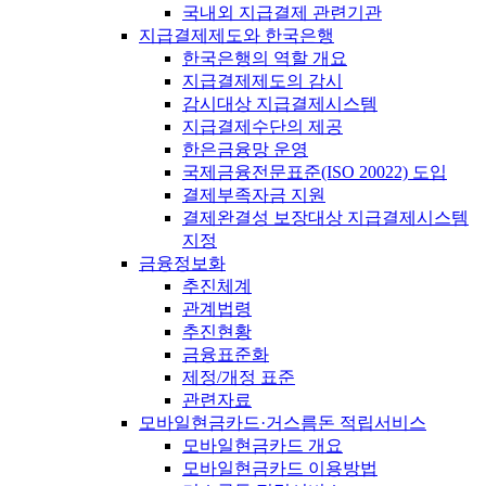
국내외 지급결제 관련기관
지급결제제도와 한국은행
한국은행의 역할 개요
지급결제제도의 감시
감시대상 지급결제시스템
지급결제수단의 제공
한은금융망 운영
국제금융전문표준(ISO 20022) 도입
결제부족자금 지원
결제완결성 보장대상 지급결제시스템
지정
금융정보화
추진체계
관계법령
추진현황
금융표준화
제정/개정 표준
관련자료
모바일현금카드·거스름돈 적립서비스
모바일현금카드 개요
모바일현금카드 이용방법