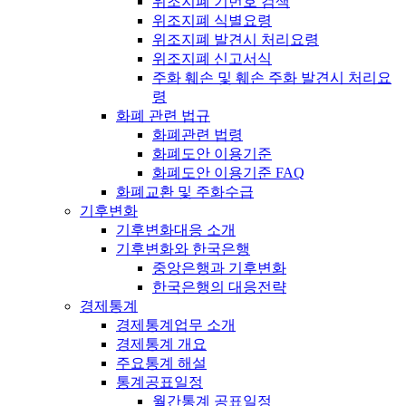
위조지폐 기번호 검색
위조지폐 식별요령
위조지폐 발견시 처리요령
위조지폐 신고서식
주화 훼손 및 훼손 주화 발견시 처리요
령
화폐 관련 법규
화폐관련 법령
화폐도안 이용기준
화폐도안 이용기준 FAQ
화폐교환 및 주화수급
기후변화
기후변화대응 소개
기후변화와 한국은행
중앙은행과 기후변화
한국은행의 대응전략
경제통계
경제통계업무 소개
경제통계 개요
주요통계 해설
통계공표일정
월간통계 공표일정