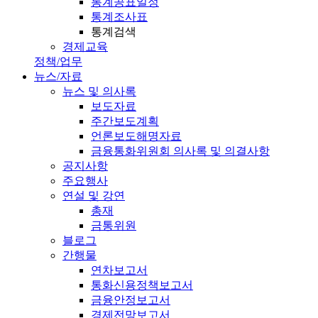
통계공표일정
통계조사표
통계검색
경제교육
정책/업무
뉴스/자료
뉴스 및 의사록
보도자료
주간보도계획
언론보도해명자료
금융통화위원회 의사록 및 의결사항
공지사항
주요행사
연설 및 강연
총재
금통위원
블로그
간행물
연차보고서
통화신용정책보고서
금융안정보고서
경제전망보고서