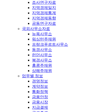
조사연구자료
지역경제일지
지역경제통계
지역경제동향
공동연구자료
국외사무소자료
뉴욕사무소
워싱턴주재원
프랑크푸르트사무소
동경사무소
런던사무소
북경사무소
홍콩주재원
상해주재원
업무별 정보
경영정보
계약정보
통화정책
금융안정
금융시장
지급결제