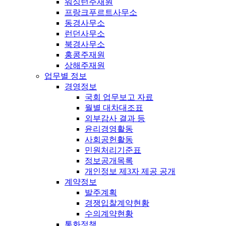
워싱턴주재원
프랑크푸르트사무소
동경사무소
런던사무소
북경사무소
홍콩주재원
상해주재원
업무별 정보
경영정보
국회 업무보고 자료
월별 대차대조표
외부감사 결과 등
윤리경영활동
사회공헌활동
민원처리기준표
정보공개목록
개인정보 제3자 제공 공개
계약정보
발주계획
경쟁입찰계약현황
수의계약현황
통화정책