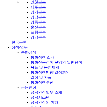
인천본부
제주본부
경기본부
경남본부
강릉본부
울산본부
포항본부
강남본부
한국은행
정책/업무
통화정책
통화정책 소개
통화신용정책 운영의 일반원칙
목표 및 운영체계
통화정책방향 결정회의
일정 및 자료
통화정책수단
금융안정
금융안정업무 소개
금융시스템
금융안정의 이해