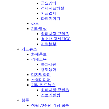
금요강좌
경제지표해설
지급결제
화폐이야기
쇼츠
기타영상
화폐사랑 콘텐츠
청소년 경제 UCC
지역본부
카드뉴스
화폐홍보
경제교육
복과사전
경제용어
디지털화폐
소셜미디어
기타 카드뉴스
화폐사랑 콘텐츠
스토리텔링
웹툰
창립 70주년 기념 웹툰