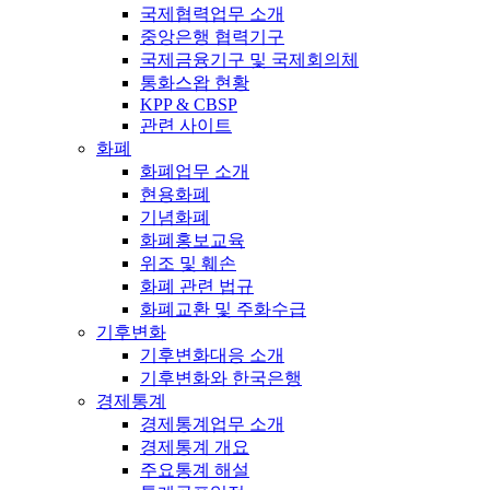
국제협력업무 소개
중앙은행 협력기구
국제금융기구 및 국제회의체
통화스왑 현황
KPP & CBSP
관련 사이트
화폐
화폐업무 소개
현용화폐
기념화폐
화폐홍보교육
위조 및 훼손
화폐 관련 법규
화폐교환 및 주화수급
기후변화
기후변화대응 소개
기후변화와 한국은행
경제통계
경제통계업무 소개
경제통계 개요
주요통계 해설