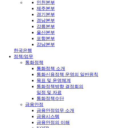
인천본부
제주본부
경기본부
경남본부
강릉본부
울산본부
포항본부
강남본부
한국은행
정책/업무
통화정책
통화정책 소개
통화신용정책 운영의 일반원칙
목표 및 운영체계
통화정책방향 결정회의
일정 및 자료
통화정책수단
금융안정
금융안정업무 소개
금융시스템
금융안정의 이해