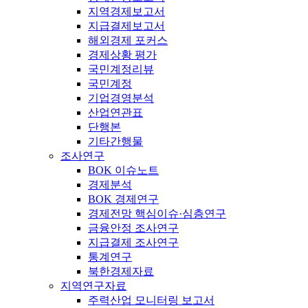
지역경제보고서
지급결제보고서
해외경제 포커스
경제상황 평가
국민계정리뷰
국민계정
기업경영분석
산업연관표
단행본
기타간행물
조사연구
BOK 이슈노트
경제분석
BOK 경제연구
경제전망 핵심이슈·심층연구
금융안정 조사연구
지급결제 조사연구
통계연구
북한경제자료
지역연구자료
주력산업 모니터링 보고서