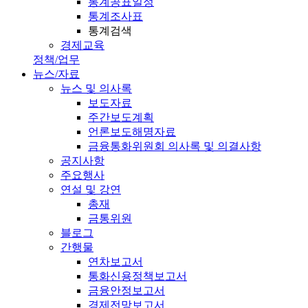
통계공표일정
통계조사표
통계검색
경제교육
정책/업무
뉴스/자료
뉴스 및 의사록
보도자료
주간보도계획
언론보도해명자료
금융통화위원회 의사록 및 의결사항
공지사항
주요행사
연설 및 강연
총재
금통위원
블로그
간행물
연차보고서
통화신용정책보고서
금융안정보고서
경제전망보고서