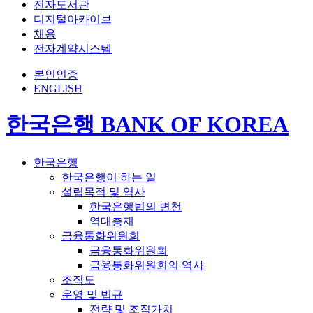
전자도서관
디지털아카이브
채용
전자계약시스템
본인인증
ENGLISH
한국은행 BANK OF KOREA
한국은행
한국은행이 하는 일
설립목적 및 역사
한국은행법의 변천
역대총재
금융통화위원회
금융통화위원회
금융통화위원회의 역사
조직도
운영 및 법규
전략 및 조직가치