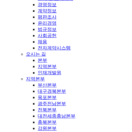
경영정보
계약정보
평판조사
윤리경영
법규정보
사회공헌
채용
전자계약시스템
오시는 길
본부
지역본부
인재개발원
지역본부
부산본부
대구경북본부
목포본부
광주전남본부
전북본부
대전세종충남본부
충북본부
강원본부