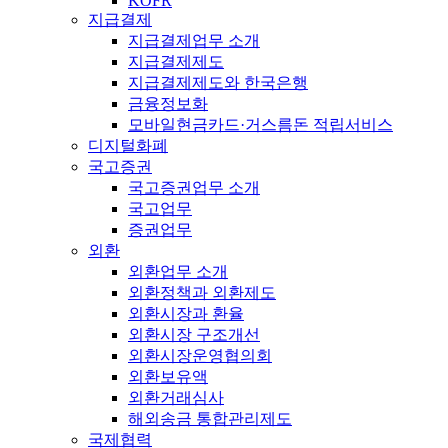
KOFR
지급결제
지급결제업무 소개
지급결제제도
지급결제제도와 한국은행
금융정보화
모바일현금카드·거스름돈 적립서비스
디지털화폐
국고증권
국고증권업무 소개
국고업무
증권업무
외환
외환업무 소개
외환정책과 외환제도
외환시장과 환율
외환시장 구조개선
외환시장운영협의회
외환보유액
외환거래심사
해외송금 통합관리제도
국제협력