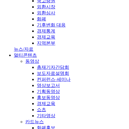
국고증권
외환시장
외환심사
화폐
기후변화 대응
경제통계
경제교육
지역본부
뉴스/자료
멀티콘텐츠
동영상
총재기자간담회
보도자료설명회
컨퍼런스·세미나
영상보고서
기획동영상
홍보동영상
경제교육
쇼츠
기타영상
카드뉴스
화폐홍보