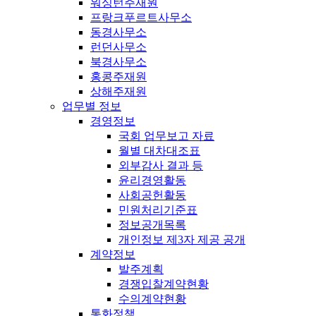
워싱턴주재원
프랑크푸르트사무소
동경사무소
런던사무소
북경사무소
홍콩주재원
상해주재원
업무별 정보
경영정보
국회 업무보고 자료
월별 대차대조표
외부감사 결과 등
윤리경영활동
사회공헌활동
민원처리기준표
정보공개목록
개인정보 제3자 제공 공개
계약정보
발주계획
경쟁입찰계약현황
수의계약현황
통화정책