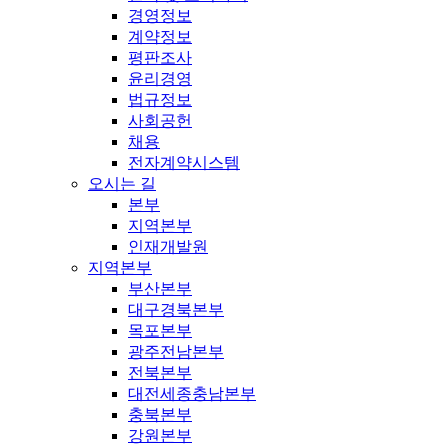
경영정보
계약정보
평판조사
윤리경영
법규정보
사회공헌
채용
전자계약시스템
오시는 길
본부
지역본부
인재개발원
지역본부
부산본부
대구경북본부
목포본부
광주전남본부
전북본부
대전세종충남본부
충북본부
강원본부