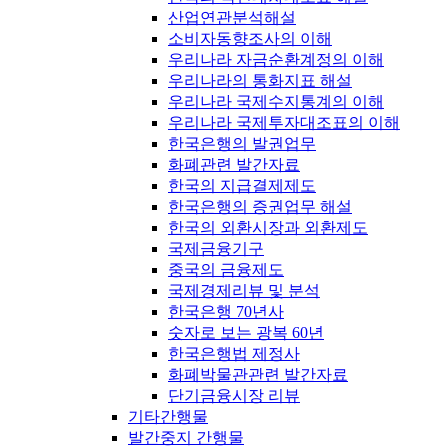
산업연관분석해설
소비자동향조사의 이해
우리나라 자금순환계정의 이해
우리나라의 통화지표 해설
우리나라 국제수지통계의 이해
우리나라 국제투자대조표의 이해
한국은행의 발권업무
화폐관련 발간자료
한국의 지급결제제도
한국은행의 증권업무 해설
한국의 외환시장과 외환제도
국제금융기구
중국의 금융제도
국제경제리뷰 및 분석
한국은행 70년사
숫자로 보는 광복 60년
한국은행법 제정사
화폐박물관관련 발간자료
단기금융시장 리뷰
기타간행물
발간중지 간행물