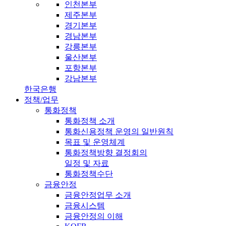
인천본부
제주본부
경기본부
경남본부
강릉본부
울산본부
포항본부
강남본부
한국은행
정책/업무
통화정책
통화정책 소개
통화신용정책 운영의 일반원칙
목표 및 운영체계
통화정책방향 결정회의
일정 및 자료
통화정책수단
금융안정
금융안정업무 소개
금융시스템
금융안정의 이해