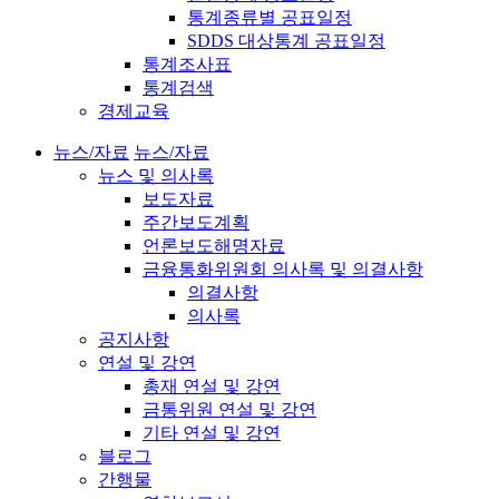
통계종류별 공표일정
SDDS 대상통계 공표일정
통계조사표
통계검색
경제교육
뉴스/자료
뉴스/자료
뉴스 및 의사록
보도자료
주간보도계획
언론보도해명자료
금융통화위원회 의사록 및 의결사항
의결사항
의사록
공지사항
연설 및 강연
총재 연설 및 강연
금통위원 연설 및 강연
기타 연설 및 강연
블로그
간행물