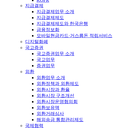
KOFR
지급결제
지급결제업무 소개
지급결제제도
지급결제제도와 한국은행
금융정보화
모바일현금카드·거스름돈 적립서비스
디지털화폐
국고증권
국고증권업무 소개
국고업무
증권업무
외환
외환업무 소개
외환정책과 외환제도
외환시장과 환율
외환시장 구조개선
외환시장운영협의회
외환보유액
외환거래심사
해외송금 통합관리제도
국제협력