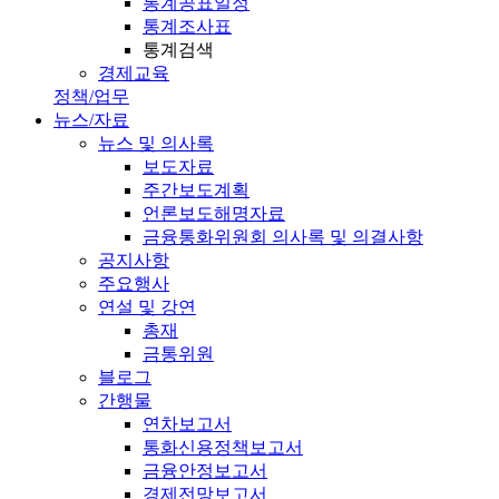
통계공표일정
통계조사표
통계검색
경제교육
정책/업무
뉴스/자료
뉴스 및 의사록
보도자료
주간보도계획
언론보도해명자료
금융통화위원회 의사록 및 의결사항
공지사항
주요행사
연설 및 강연
총재
금통위원
블로그
간행물
연차보고서
통화신용정책보고서
금융안정보고서
경제전망보고서