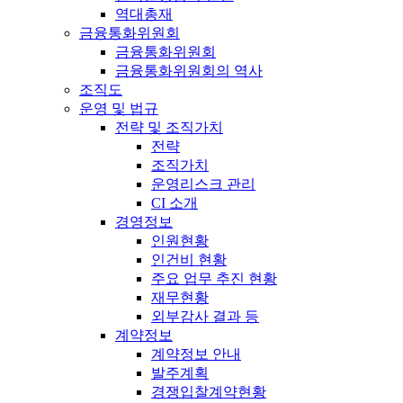
역대총재
금융통화위원회
금융통화위원회
금융통화위원회의 역사
조직도
운영 및 법규
전략 및 조직가치
전략
조직가치
운영리스크 관리
CI 소개
경영정보
인원현황
인건비 현황
주요 업무 추진 현황
재무현황
외부감사 결과 등
계약정보
계약정보 안내
발주계획
경쟁입찰계약현황