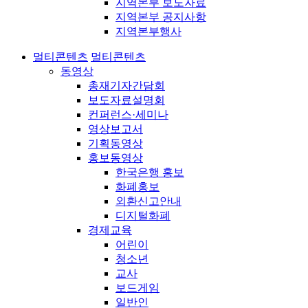
지역본부 보도자료
지역본부 공지사항
지역본부행사
멀티콘텐츠
멀티콘텐츠
동영상
총재기자간담회
보도자료설명회
컨퍼런스·세미나
영상보고서
기획동영상
홍보동영상
한국은행 홍보
화폐홍보
외환신고안내
디지털화폐
경제교육
어린이
청소년
교사
보드게임
일반인