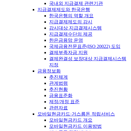
국내외 지급결제 관련기관
지급결제제도와 한국은행
한국은행의 역할 개요
지급결제제도의 감시
감시대상 지급결제시스템
지급결제수단의 제공
한은금융망 운영
국제금융전문표준(ISO 20022) 도입
결제부족자금 지원
결제완결성 보장대상 지급결제시스템
지정
금융정보화
추진체계
관계법령
추진현황
금융표준화
제정/개정 표준
관련자료
모바일현금카드·거스름돈 적립서비스
모바일현금카드 개요
모바일현금카드 이용방법