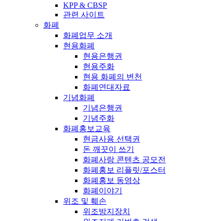
KPP & CBSP
관련 사이트
화폐
화폐업무 소개
현용화폐
현용은행권
현용주화
현용 화폐의 변천
화폐연대자료
기념화폐
기념은행권
기념주화
화폐홍보교육
현금사용 선택권
돈 깨끗이 쓰기
화폐사랑 콘텐츠 공모전
화폐홍보 리플릿/포스터
화폐홍보 동영상
화폐이야기
위조 및 훼손
위조방지장치