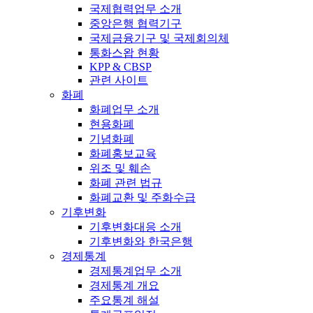
국제협력업무 소개
중앙은행 협력기구
국제금융기구 및 국제회의체
통화스왑 현황
KPP & CBSP
관련 사이트
화폐
화폐업무 소개
현용화폐
기념화폐
화폐홍보교육
위조 및 훼손
화폐 관련 법규
화폐교환 및 주화수급
기후변화
기후변화대응 소개
기후변화와 한국은행
경제통계
경제통계업무 소개
경제통계 개요
주요통계 해설