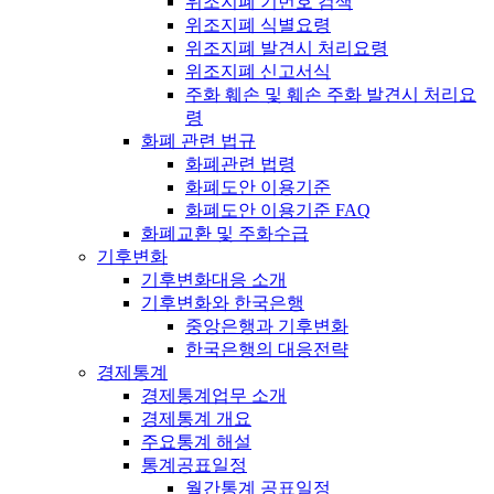
위조지폐 기번호 검색
위조지폐 식별요령
위조지폐 발견시 처리요령
위조지폐 신고서식
주화 훼손 및 훼손 주화 발견시 처리요
령
화폐 관련 법규
화폐관련 법령
화폐도안 이용기준
화폐도안 이용기준 FAQ
화폐교환 및 주화수급
기후변화
기후변화대응 소개
기후변화와 한국은행
중앙은행과 기후변화
한국은행의 대응전략
경제통계
경제통계업무 소개
경제통계 개요
주요통계 해설
통계공표일정
월간통계 공표일정