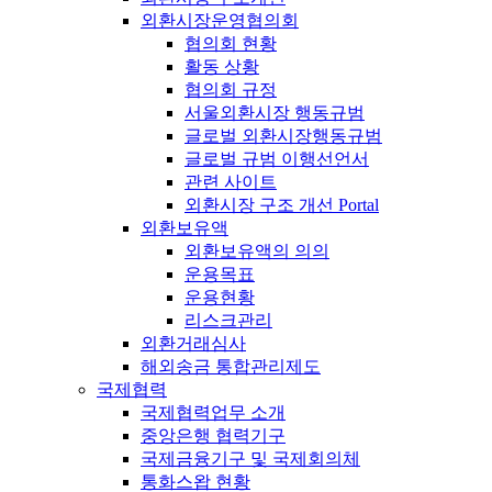
외환시장운영협의회
협의회 현황
활동 상황
협의회 규정
서울외환시장 행동규범
글로벌 외환시장행동규범
글로벌 규범 이행선언서
관련 사이트
외환시장 구조 개선 Portal
외환보유액
외환보유액의 의의
운용목표
운용현황
리스크관리
외환거래심사
해외송금 통합관리제도
국제협력
국제협력업무 소개
중앙은행 협력기구
국제금융기구 및 국제회의체
통화스왑 현황