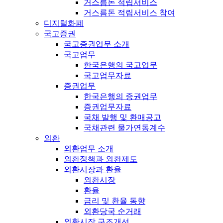
거스름돈 적립서비스
거스름돈 적립서비스 참여
디지털화폐
국고증권
국고증권업무 소개
국고업무
한국은행의 국고업무
국고업무자료
증권업무
한국은행의 증권업무
증권업무자료
국채 발행 및 환매공고
국채관련 물가연동계수
외환
외환업무 소개
외환정책과 외환제도
외환시장과 환율
외환시장
환율
금리 및 환율 동향
외환당국 순거래
외환시장 구조개선