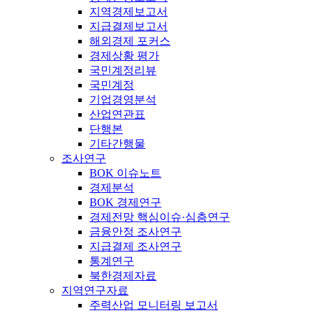
지역경제보고서
지급결제보고서
해외경제 포커스
경제상황 평가
국민계정리뷰
국민계정
기업경영분석
산업연관표
단행본
기타간행물
조사연구
BOK 이슈노트
경제분석
BOK 경제연구
경제전망 핵심이슈·심층연구
금융안정 조사연구
지급결제 조사연구
통계연구
북한경제자료
지역연구자료
주력산업 모니터링 보고서