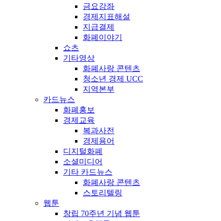
금요강좌
경제지표해설
지급결제
화폐이야기
쇼츠
기타영상
화폐사랑 콘텐츠
청소년 경제 UCC
지역본부
카드뉴스
화폐홍보
경제교육
복과사전
경제용어
디지털화폐
소셜미디어
기타 카드뉴스
화폐사랑 콘텐츠
스토리텔링
웹툰
창립 70주년 기념 웹툰