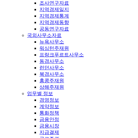
조사연구자료
지역경제일지
지역경제통계
지역경제동향
공동연구자료
국외사무소자료
뉴욕사무소
워싱턴주재원
프랑크푸르트사무소
동경사무소
런던사무소
북경사무소
홍콩주재원
상해주재원
업무별 정보
경영정보
계약정보
통화정책
금융안정
금융시장
지급결제